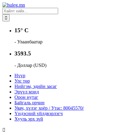
15° C
- Улаанбаатар
3593.5
- Доллар (USD)
Нүүр
Улс төр
Нийгэм, эдийн засаг
Эрүүл мэнд
Орон нутаг
Байгаль орчин
Уяач, хүлэг хоёр / Утас: 80045570/
Үндэсний үйлдвэрлэгч
Хууль эрх зүй