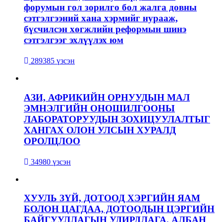
форумын гол зорилго бол жалга довны
сэтгэлгээний хана хэрмийг нурааж,
бүсчилсэн хөгжлийн реформын шинэ
сэтгэлгээг эхлүүлэх юм
289385 үзсэн
АЗИ, АФРИКИЙН ОРНУУДЫН МАЛ
ЭМНЭЛГИЙН ОНОШИЛГООНЫ
ЛАБОРАТОРУУДЫН ЗОХИЦУУЛАЛТЫГ
ХАНГАХ ОЛОН УЛСЫН ХУРАЛД
ОРОЛЦЛОО
34980 үзсэн
ХУУЛЬ ЗҮЙ, ДОТООД ХЭРГИЙН ЯАМ
БОЛОН ЦАГДАА, ДОТООДЫН ЦЭРГИЙН
БАЙГУУЛЛАГЫН УДИРДЛАГА, АЛБАН