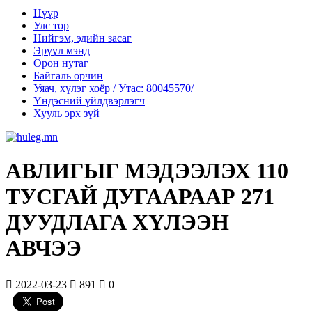
Нүүр
Улс төр
Нийгэм, эдийн засаг
Эрүүл мэнд
Орон нутаг
Байгаль орчин
Уяач, хүлэг хоёр / Утас: 80045570/
Үндэсний үйлдвэрлэгч
Хууль эрх зүй
АВЛИГЫГ МЭДЭЭЛЭХ 110
ТУСГАЙ ДУГААРААР 271
ДУУДЛАГА ХҮЛЭЭН
АВЧЭЭ
2022-03-23
891
0