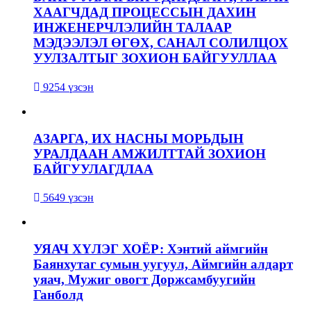
ХААГЧДАД ПРОЦЕССЫН ДАХИН
ИНЖЕНЕРЧЛЭЛИЙН ТАЛААР
МЭДЭЭЛЭЛ ӨГӨХ, САНАЛ СОЛИЛЦОХ
УУЛЗАЛТЫГ ЗОХИОН БАЙГУУЛЛАА
9254 үзсэн
АЗАРГА, ИХ НАСНЫ МОРЬДЫН
УРАЛДААН АМЖИЛТТАЙ ЗОХИОН
БАЙГУУЛАГДЛАА
5649 үзсэн
УЯАЧ ХҮЛЭГ ХОЁР: Хэнтий аймгийн
Баянхутаг сумын уугуул, Аймгийн алдарт
уяач, Мужиг овогт Доржсамбуугийн
Ганболд