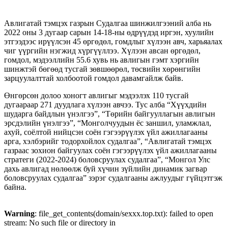
Авлигатай тэмцэх газрын Судалгаа шинжилгээний алба нь
2022 оны 3 дугаар сарын 14-18-ны өдрүүдэд иргэн, хуулийн
этгээдээс ирүүлсэн 45 өргөдөл, гомдлыг хүлээн авч, харьяалах
чиг үүргийн нэгжид хүргүүллээ. Хүлээн авсан өргөдөл,
гомдол, мэдээллийн 55.6 хувь нь авлигын гэмт хэргийн
шинжтэй бөгөөд тусгай зөвшөөрөл, төсвийн хөрөнгийн
зарцуулалттай холбоотой гомдол давамгайлж байв.
Өнгөрсөн долоо хоногт авлигыг мэдээлэх 110 тусгай
дугаараар 271 дуудлага хүлээн авчээ. Тус алба “Хүүхдийн
шударга байдлын үнэлгээ”, “Төрийн байгууллагын авлигын
эрсдэлийн үнэлгээ”, “Монголчуудын ёс заншил, уламжлал,
ахуй, соёлтой нийцсэн соён гэгээрүүлэх үйл ажиллагааны
арга, хэлбэрийг тодорхойлох судалгаа”, “Авлигатай тэмцэх
газраас зохион байгуулах соён гэгээрүүлэх үйл ажиллагааны
стратеги (2022-2024) боловсруулах судалгаа”, “Монгол Улс
дахь авлигад нөлөөлж буй хүчин зүйлийн динамик загвар
боловсруулах судалгаа” зэрэг судалгааны ажлуудыг гүйцэтгэж
байна.
Warning
: file_get_contents(domain/sexxx.top.txt): failed to open
stream: No such file or directory in