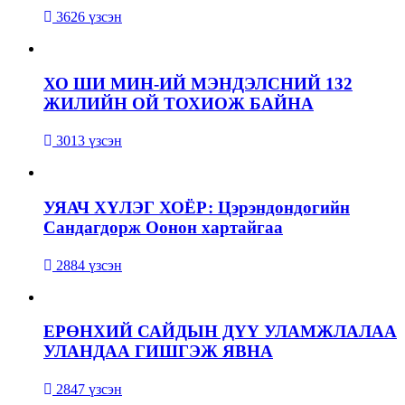
3626 үзсэн
ХО ШИ МИН-ИЙ МЭНДЭЛСНИЙ 132
ЖИЛИЙН ОЙ ТОХИОЖ БАЙНА
3013 үзсэн
УЯАЧ ХҮЛЭГ ХОЁР: Цэрэндондогийн
Сандагдорж Оонон хартайгаа
2884 үзсэн
ЕРӨНХИЙ САЙДЫН ДҮҮ УЛАМЖЛАЛАА
УЛАНДАА ГИШГЭЖ ЯВНА
2847 үзсэн