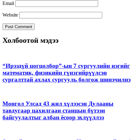
Email
Website
Холбоотой мэдээ
“Ирээдүй цогцолбор”-ын 7 сургуулийн нэгийг
математик, физикийн гүнзгийрүүлсэн
сургалттай ахлах сургууль болгож шинэчилнэ
Монгол Улсад 43 жил хүлээсэн Дулааны
тавдугаар цахилгаан станцын бүтээн
байгуулалтыг албан ёсоор эхлүүллээ