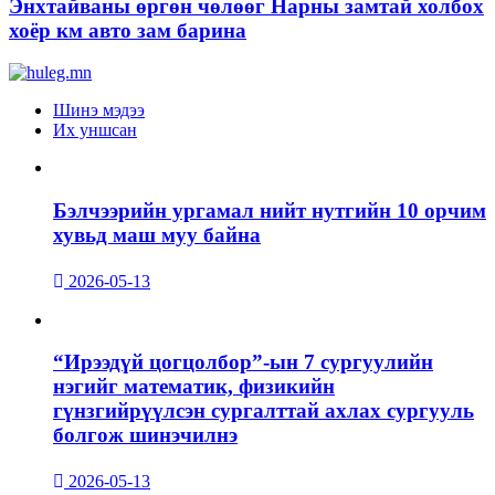
Энхтайваны өргөн чөлөөг Нарны замтай холбох
хоёр км авто зам барина
Шинэ мэдээ
Их уншсан
Бэлчээрийн ургамал нийт нутгийн 10 орчим
хувьд маш муу байна
2026-05-13
“Ирээдүй цогцолбор”-ын 7 сургуулийн
нэгийг математик, физикийн
гүнзгийрүүлсэн сургалттай ахлах сургууль
болгож шинэчилнэ
2026-05-13