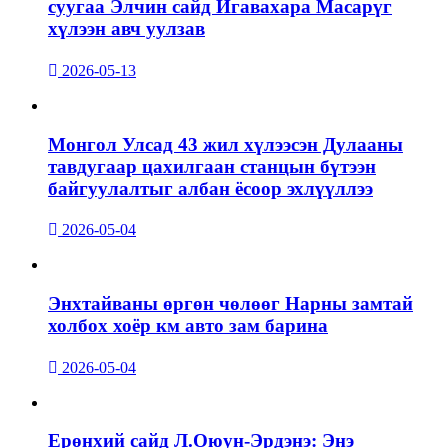
суугаа Элчин сайд Игавахара Масарүг
хүлээн авч уулзав
2026-05-13
Монгол Улсад 43 жил хүлээсэн Дулааны
тавдугаар цахилгаан станцын бүтээн
байгуулалтыг албан ёсоор эхлүүллээ
2026-05-04
Энхтайваны өргөн чөлөөг Нарны замтай
холбох хоёр км авто зам барина
2026-05-04
Ерөнхий сайд Л.Оюун-Эрдэнэ: Энэ