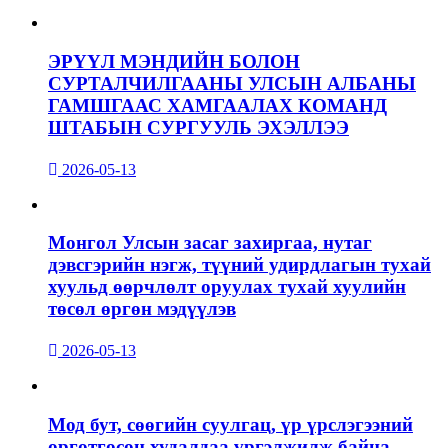
ЭРҮҮЛ МЭНДИЙН БОЛОН
СУРТАЛЧИЛГААНЫ УЛСЫН АЛБАНЫ
ГАМШГААС ХАМГААЛАХ КОМАНД
ШТАБЫН СУРГУУЛЬ ЭХЭЛЛЭЭ
2026-05-13
Монгол Улсын засаг захиргаа, нутаг
дэвсгэрийн нэгж, түүний удирдлагын тухай
хуульд өөрчлөлт оруулах тухай хуулийн
төсөл өргөн мэдүүлэв
2026-05-13
Мод бут, сөөгийн суулгац, үр үрслэгээний
өргөтгөсөн худалдаа үргэлжилж байна