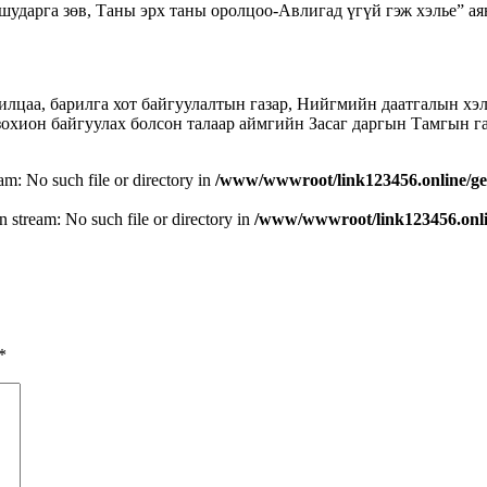
 шударга зөв, Таны эрх таны оролцоо-Авлигад үгүй гэж хэлье” а
рилцаа, барилга хот байгуулалтын газар, Нийгмийн даатгалын хэ
охион байгуулах болсон талаар аймгийн Засаг даргын Тамгын га
eam: No such file or directory in
/www/wwwroot/link123456.online/ge
n stream: No such file or directory in
/www/wwwroot/link123456.onlin
*