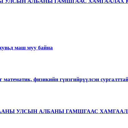
Ы УЛСЫН АЛБАНЫ ГАМШГААС ХАМГААЛАХ 
хувьд маш муу байна
г математик, физикийн гүнзгийрүүлсэн сургалтта
ААНЫ УЛСЫН АЛБАНЫ ГАМШГААС ХАМГААЛ