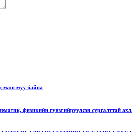
д маш муу байна
тематик, физикийн гүнзгийрүүлсэн сургалттай ах