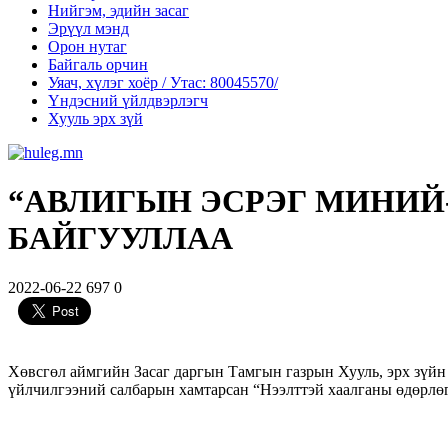
Нийгэм, эдийн засаг
Эрүүл мэнд
Орон нутаг
Байгаль орчин
Уяач, хүлэг хоёр / Утас: 80045570/
Үндэсний үйлдвэрлэгч
Хууль эрх зүй
“АВЛИГЫН ЭСРЭГ МИНИЙ
БАЙГУУЛЛАА
2022-06-22
697
0
Хөвсгөл аймгийн Засаг даргын Тамгын газрын Хууль, эрх зүй
үйлчилгээний салбарын хамтарсан “Нээлттэй хаалганы өдөрлө