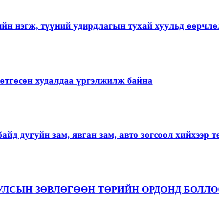
ийн нэгж, түүний удирдлагын тухай хуульд өөрчлө
ргөтгөсөн худалдаа үргэлжилж байна
айд дугуйн зам, явган зам, авто зогсоол хийхээр 
 УЛСЫН ЗӨВЛӨГӨӨН ТӨРИЙН ОРДОНД БОЛЛ