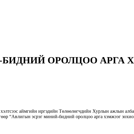
-БИДНИЙ ОРОЛЦОО АРГА 
н хэлтсээс аймгийн иргэдийн Төлөөлөгчдийн Хурлын ажлын албат
гөөр “Авлигын эсрэг миний-бидний оролцоо арга хэмжээг зохио