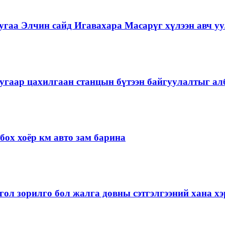
гаа Элчин сайд Игавахара Масарүг хүлээн авч уу
угаар цахилгаан станцын бүтээн байгуулалтыг алб
ох хоёр км авто зам барина
ол зорилго бол жалга довны сэтгэлгээний хана 