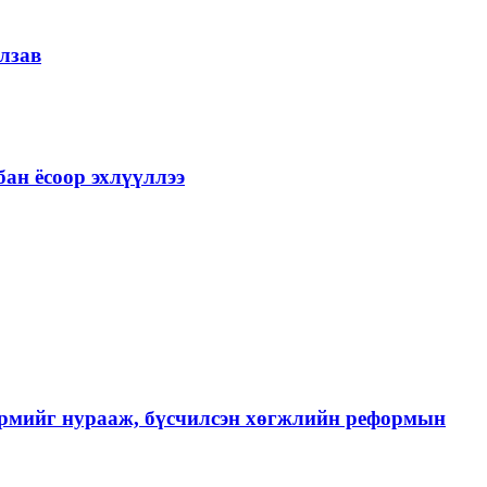
лзав
ан ёсоор эхлүүллээ
хэрмийг нурааж, бүсчилсэн хөгжлийн реформын