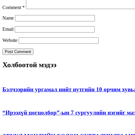
Comment
*
Name
Email
Website
Холбоотой мэдээ
Бэлчээрийн ургамал нийт нутгийн 10 орчим хувь
“Ирээдүй цогцолбор”-ын 7 сургуулийн нэгийг ма