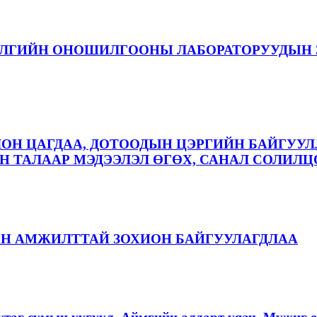
ЭЛГИЙН ОНОШИЛГООНЫ ЛАБОРАТОРУУДЫН 
ЛОН ЦАГДАА, ДОТООДЫН ЦЭРГИЙН БАЙГУУЛ
 ТАЛААР МЭДЭЭЛЭЛ ӨГӨХ, САНАЛ СОЛИЛЦ
АН АМЖИЛТТАЙ ЗОХИОН БАЙГУУЛАГДЛАА