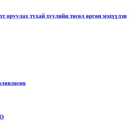
лт оруулах тухай хуулийн төсөл өргөн мэдүүлэв
төлөвлөсөн
ОО