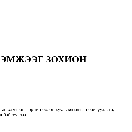
ХЭМЖЭЭГ ЗОХИОН
ай хамтран Төрийн болон хууль хяналтын байгууллага,
н байгууллаа.