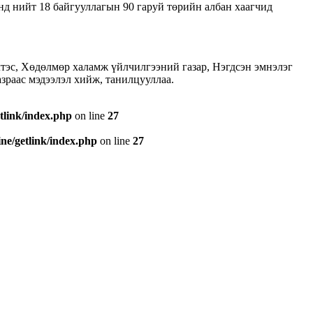
янд нийт 18 байгууллагын 90 гаруй төрийн албан хаагчид
лтэс, Хөдөлмөр халамж үйлчилгээний газар, Нэгдсэн эмнэлэг
зраас мэдээлэл хийж, танилцууллаа.
tlink/index.php
on line
27
e/getlink/index.php
on line
27