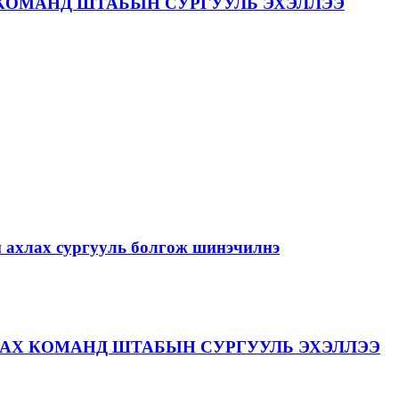
КОМАНД ШТАБЫН СУРГУУЛЬ ЭХЭЛЛЭЭ
й ахлах сургууль болгож шинэчилнэ
АХ КОМАНД ШТАБЫН СУРГУУЛЬ ЭХЭЛЛЭЭ