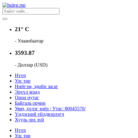
21° C
- Улаанбаатар
3593.87
- Доллар (USD)
Нүүр
Улс төр
Нийгэм, эдийн засаг
Эрүүл мэнд
Орон нутаг
Байгаль орчин
Уяач, хүлэг хоёр / Утас: 80045570/
Үндэсний үйлдвэрлэгч
Хууль эрх зүй
Нүүр
Улс төр