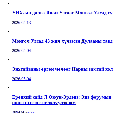
УИХ-ын дарга Япон Улсаас Монгол Улсад суу
2026-05-13
Монгол Улсад 43 жил хүлээсэн Дулааны тавд
2026-05-04
Энхтайваны өргөн чөлөөг Нарны замтай холб
2026-05-04
Ерөнхий сайд Л.Оюун-Эрдэнэ: Энэ форумын г
шинэ сэтгэлгээг эхлүүлэх юм
289424 үзсэн