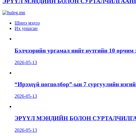
ЭРҮҮЛ МЭНДИЙН БОЛОН СУРТАЛЧИЛГААН
Шинэ мэдээ
Их уншсан
Бэлчээрийн ургамал нийт нутгийн 10 орчим 
2026-05-13
“Ирээдүй цогцолбор”-ын 7 сургуулийн нэгий
2026-05-13
ЭРҮҮЛ МЭНДИЙН БОЛОН СУРТАЛЧИЛГ
2026-05-13