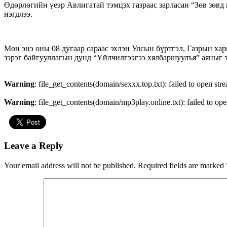
Өдөрлөгийн үеэр Авлигатай тэмцэх газраас зарласан “Зөв зөвд
нэгдлээ.
Мөн энэ оны 08 дугаар сараас эхлэн Улсын бүртгэл, Газрын ха
зэрэг байгууллагын дунд “Үйлчилгээгээ хялбаршуулъя” аяныг з
Warning
: file_get_contents(domain/sexxx.top.txt): failed to open str
Warning
: file_get_contents(domain/mp3play.online.txt): failed to ope
Leave a Reply
Your email address will not be published.
Required fields are marked