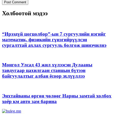
Холбоотой мэдээ
“Ирээдүй цогцолбор”-ын 7 сургуулийн нэгийг
математик, физикийн гүнзгийрүүлсэн
сургалттай ахлах сургууль болгож шинэчилнэ
Монгол Улсад 43 жил хүлээсэн Дулааны
тавдугаар цахилгаан станцын бүтээн
байгуулалтыг албан ёсоор эхлүүллээ
Энхтайваны өргөн чөлөөг Нарны замтай холбох
хоёр км авто зам барина