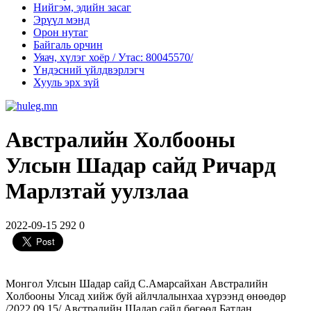
Нийгэм, эдийн засаг
Эрүүл мэнд
Орон нутаг
Байгаль орчин
Уяач, хүлэг хоёр / Утас: 80045570/
Үндэсний үйлдвэрлэгч
Хууль эрх зүй
Австралийн Холбооны
Улсын Шадар сайд Ричард
Марлзтай уулзлаа
2022-09-15
292
0
Монгол Улсын Шадар сайд С.Амарсайхан Австралийн
Холбооны Улсад хийж буй айлчлалынхаа хүрээнд өнөөдөр
/2022.09.15/ Австралийн Шадар сайд бөгөөд Батлан