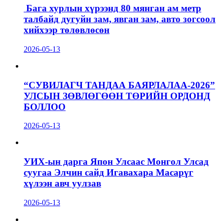
Бага хурлын хүрээнд 80 мянган ам метр
талбайд дугуйн зам, явган зам, авто зогсоол
хийхээр төлөвлөсөн
2026-05-13
“СУВИЛАГЧ ТАНДАА БАЯРЛАЛАА-2026”
УЛСЫН ЗӨВЛӨГӨӨН ТӨРИЙН ОРДОНД
БОЛЛОО
2026-05-13
УИХ-ын дарга Япон Улсаас Монгол Улсад
суугаа Элчин сайд Игавахара Масарүг
хүлээн авч уулзав
2026-05-13