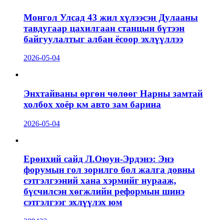
Монгол Улсад 43 жил хүлээсэн Дулааны
тавдугаар цахилгаан станцын бүтээн
байгуулалтыг албан ёсоор эхлүүллээ
2026-05-04
Энхтайваны өргөн чөлөөг Нарны замтай
холбох хоёр км авто зам барина
2026-05-04
Ерөнхий сайд Л.Оюун-Эрдэнэ: Энэ
форумын гол зорилго бол жалга довны
сэтгэлгээний хана хэрмийг нурааж,
бүсчилсэн хөгжлийн реформын шинэ
сэтгэлгээг эхлүүлэх юм