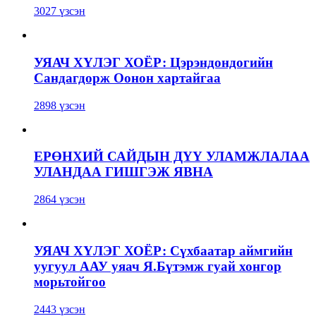
3027 үзсэн
УЯАЧ ХҮЛЭГ ХОЁР: Цэрэндондогийн
Сандагдорж Оонон хартайгаа
2898 үзсэн
ЕРӨНХИЙ САЙДЫН ДҮҮ УЛАМЖЛАЛАА
УЛАНДАА ГИШГЭЖ ЯВНА
2864 үзсэн
УЯАЧ ХҮЛЭГ ХОЁР: Сүхбаатар аймгийн
уугуул ААУ уяач Я.Бүтэмж гуай хонгор
морьтойгоо
2443 үзсэн