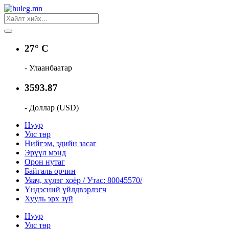
27° C
- Улаанбаатар
3593.87
- Доллар (USD)
Нүүр
Улс төр
Нийгэм, эдийн засаг
Эрүүл мэнд
Орон нутаг
Байгаль орчин
Уяач, хүлэг хоёр / Утас: 80045570/
Үндэсний үйлдвэрлэгч
Хууль эрх зүй
Нүүр
Улс төр