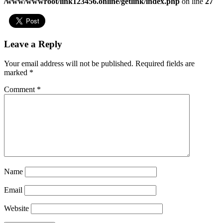
/www/wwwroot/link123456.online/getlink/index.php
on line
27
Leave a Reply
Your email address will not be published.
Required fields are
marked
*
Comment
*
Name
Email
Website