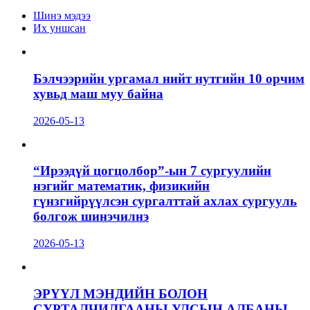
Шинэ мэдээ
Их уншсан
Бэлчээрийн ургамал нийт нутгийн 10 орчим
хувьд маш муу байна
2026-05-13
“Ирээдүй цогцолбор”-ын 7 сургуулийн
нэгийг математик, физикийн
гүнзгийрүүлсэн сургалттай ахлах сургууль
болгож шинэчилнэ
2026-05-13
ЭРҮҮЛ МЭНДИЙН БОЛОН
СУРТАЛЧИЛГААНЫ УЛСЫН АЛБАНЫ