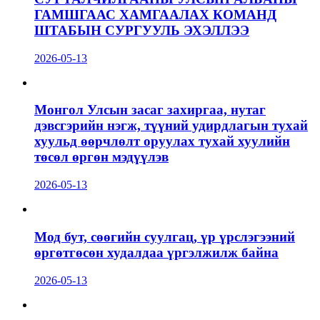
ГАМШГААС ХАМГААЛАХ КОМАНД
ШТАБЫН СУРГУУЛЬ ЭХЭЛЛЭЭ
2026-05-13
Монгол Улсын засаг захиргаа, нутаг
дэвсгэрийн нэгж, түүний удирдлагын тухай
хуульд өөрчлөлт оруулах тухай хуулийн
төсөл өргөн мэдүүлэв
2026-05-13
Мод бут, сөөгийн суулгац, үр үрслэгээний
өргөтгөсөн худалдаа үргэлжилж байна
2026-05-13