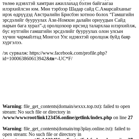
төлөө идэвхтэй хамтран ажиллахад бэлэн байгаагаа
илэрхийлсэн юм. Мөн тэрбээр Шадар сайд С.Амарсайханыг
ирэх өдрүүдэд Австралийн Брисбэн хотноо болох “Гамшгийн
эрсдэлийг бууруулах Ази-Номхон далайн орнуудын Сайд
нарын бага хурал”-д оролцохоор ирсэнд талархлаа илэрхийлж,
бүс нутгийн гамшгийн эрсдэлийг бууруулах олон улсын
хүчин чармайлтад Монгол Улс идэвхтэй оролцож буйд баяр
хүргэлээ.
/эх сурвалж: https://www.facebook.com/profile.php?
id=100063860613942&
tn
=-UC*F/
Warning
: file_get_contents(domain/sexxx.top.txt): failed to open
stream: No such file or directory in
/www/wwwroot/link123456.online/getlink/index.php
on line
27
Warning
: file_get_contents(domain/mp3play.online.txt): failed to
open stream: No such file or directory in