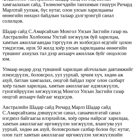
хамгаалахын сайд, Төлөөлөгчдийн танхимын гишүүн Ричард
Марлзтай уулзаж, бүс нутаг, олон улсын харилцааны
өнөөгийн нөхцөл байдлын талаар дэлгэрэнгүй санал
солилцов.
Шадар сайд С.Амарсайхан Монгол Улсын Засгийн газар нь
Австралийн Холбооны Улстай хөгжүүлж буй харилцаа,
хамтын ажиллагаандаа тэргүүлэх ач холбогдол өгдгийг цохон
тэмдэглэж, ирэх 50 жилд хоёр улсын харилцааны өнөөгийн
түвшинг ахиулах тал дээр анхаарч ажиллаж буйг онцолсон
юм.
Улмаар өндөр дээд түвшний харилцан айлчлалын давтамжийг
нэмэгдүүлэх, боловсрол, уул уурхай, эрчим хүч, хөдөө аж
ахуй, батлан хамгаалах, онцгой байдал зэрэг олон салбарт
хоёр талын харилцаа, хамтын ажиллагааг идэвхжүүлэх,
гүнзгийрүүлэн хөгжүүлэхэд Монгол Улсын Засгийн газар
онцгой анхаарч байгааг мэдэгдэв.
Австралийн Шадар сайд Ричард Марлз Шадар сайд
С.Амарсайханы дэвшүүлсэн санал, санаачилгатай санал
нэгдмэл байгаагаа илэрхийлж, хоёр орны найрсаг харилцаа,
хамтын ажиллагааг өргөжүүлэн хөгжүүлэх, ялангуяа уул
уурхай, хөдөө аж ахуй, боловсролын салбар болон бүс нутаг,
олон талт хамтын ажиллагааг өргөжүүлэн хөгжүүлэхийн