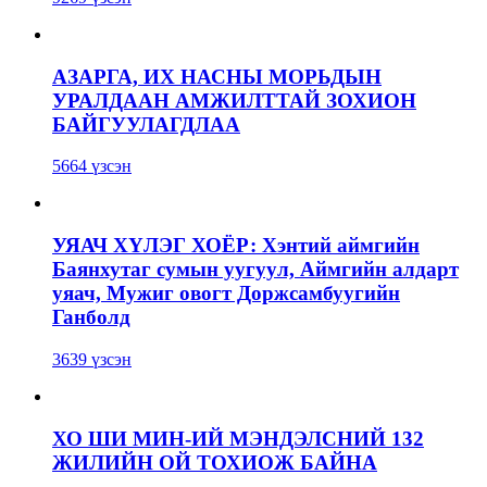
АЗАРГА, ИХ НАСНЫ МОРЬДЫН
УРАЛДААН АМЖИЛТТАЙ ЗОХИОН
БАЙГУУЛАГДЛАА
5664 үзсэн
УЯАЧ ХҮЛЭГ ХОЁР: Хэнтий аймгийн
Баянхутаг сумын уугуул, Аймгийн алдарт
уяач, Мужиг овогт Доржсамбуугийн
Ганболд
3639 үзсэн
ХО ШИ МИН-ИЙ МЭНДЭЛСНИЙ 132
ЖИЛИЙН ОЙ ТОХИОЖ БАЙНА