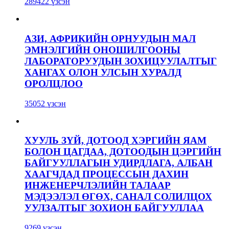
289422 үзсэн
АЗИ, АФРИКИЙН ОРНУУДЫН МАЛ
ЭМНЭЛГИЙН ОНОШИЛГООНЫ
ЛАБОРАТОРУУДЫН ЗОХИЦУУЛАЛТЫГ
ХАНГАХ ОЛОН УЛСЫН ХУРАЛД
ОРОЛЦЛОО
35052 үзсэн
ХУУЛЬ ЗҮЙ, ДОТООД ХЭРГИЙН ЯАМ
БОЛОН ЦАГДАА, ДОТООДЫН ЦЭРГИЙН
БАЙГУУЛЛАГЫН УДИРДЛАГА, АЛБАН
ХААГЧДАД ПРОЦЕССЫН ДАХИН
ИНЖЕНЕРЧЛЭЛИЙН ТАЛААР
МЭДЭЭЛЭЛ ӨГӨХ, САНАЛ СОЛИЛЦОХ
УУЛЗАЛТЫГ ЗОХИОН БАЙГУУЛЛАА
9269 үзсэн