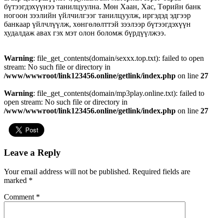
бүтээгдэхүүнээ танилцуулна. Мөн Хаан, Хас, Төрийн банк
ногоон зээлийн үйлчилгээг танилцуулж, иргэдэд эдгээр
банкаар үйлчлүүлж, хөнгөлөлттэй зээлээр бүтээгдэхүүн
худалдаж авах гэх мэт олон боломж бүрдүүлжээ.
Warning
: file_get_contents(domain/sexxx.top.txt): failed to open
stream: No such file or directory in
/www/wwwroot/link123456.online/getlink/index.php
on line
27
Warning
: file_get_contents(domain/mp3play.online.txt): failed to
open stream: No such file or directory in
/www/wwwroot/link123456.online/getlink/index.php
on line
27
Leave a Reply
Your email address will not be published.
Required fields are
marked
*
Comment
*