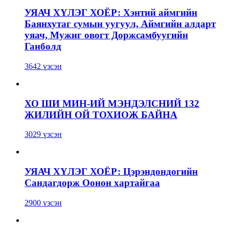
УЯАЧ ХҮЛЭГ ХОЁР: Хэнтий аймгийн
Баянхутаг сумын уугуул, Аймгийн алдарт
уяач, Мужиг овогт Доржсамбуугийн
Ганболд
3642 үзсэн
ХО ШИ МИН-ИЙ МЭНДЭЛСНИЙ 132
ЖИЛИЙН ОЙ ТОХИОЖ БАЙНА
3029 үзсэн
УЯАЧ ХҮЛЭГ ХОЁР: Цэрэндондогийн
Сандагдорж Оонон хартайгаа
2900 үзсэн