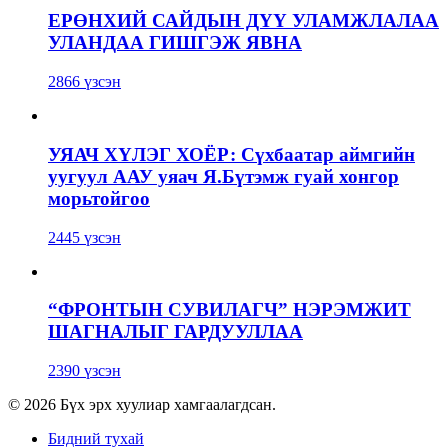
ЕРӨНХИЙ САЙДЫН ДҮҮ УЛАМЖЛАЛАА
УЛАНДАА ГИШГЭЖ ЯВНА
2866 үзсэн
УЯАЧ ХҮЛЭГ ХОЁР: Сүхбаатар аймгийн
уугуул ААУ уяач Я.Бүтэмж гуай хонгор
морьтойгоо
2445 үзсэн
“ФРОНТЫН СУВИЛАГЧ” НЭРЭМЖИТ
ШАГНАЛЫГ ГАРДУУЛЛАА
2390 үзсэн
© 2026 Бүх эрх хуулиар хамгаалагдсан.
Бидний тухай