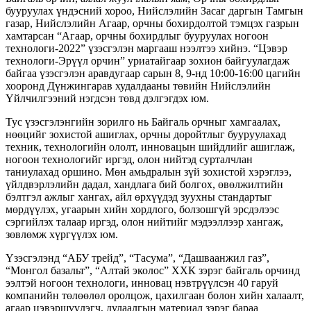
бууруулах үндэсний хороо, Нийслэлийн Засаг даргын Тамгын
газар, Нийслэлийн Агаар, орчны бохирдолтой тэмцэх газрын
хамтарсан “Агаар, орчны бохирдлыг бууруулах ногоон
технологи-2022” үзэсгэлэн маргааш нээлтээ хийнэ. “Цэвэр
технологи-Эрүүл орчин” уриатайгаар зохион байгуулагдаж
байгаа үзэсгэлэн аравдугаар сарын 8, 9-нд 10:00-16:00 цагийн
хооронд Дүнжингарав худалдааны төвийн Нийслэлийн
Үйлчилгээний нэгдсэн төвд дэлгэгдэх юм.
Тус үзэсгэлэнгийн зорилго нь Байгаль орчныг хамгаалах,
нөөцийг зохистой ашиглах, орчны доройтлыг бууруулахад
техник, технологийн ололт, инновацын шийдлийг ашиглаж,
ногоон технологийг иргэд, олон нийтэд сурталчлан
таниулахад оршино. Мөн амьдралын зүй зохистой хэрэглээ,
үйлдвэрлэлийн дадал, хандлага бий болгох, өвөлжилтийн
бэлтгэл ажлыг хангах, айл өрхүүдэд зуухны стандартыг
мөрдүүлэх, угаарын хийн хордлого, болзошгүй эрсдэлээс
сэргийлэх талаар иргэд, олон нийтийг мэдээллээр хангаж,
зөвлөмж хүргүүлэх юм.
Үзэсгэлэнд “АБУ трейд”, “Тасума”, “Дашваанжил газ”,
“Монгол базальт”, “Алтай эколос” ХХК зэрэг байгаль орчинд
ээлтэй ногоон технологи, инновац нэвтрүүлсэн 40 гаруй
компанийн төлөөлөл оролцож, цахилгаан болон хийн халаалт,
агаар цэвэршүүлэгч, дулаалгын материал зэрэг бараа