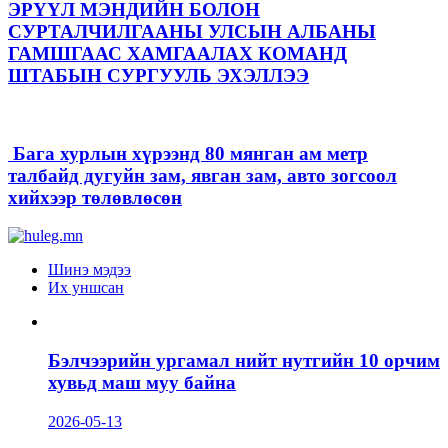
ЭРҮҮЛ МЭНДИЙН БОЛОН
СУРТАЛЧИЛГААНЫ УЛСЫН АЛБАНЫ
ГАМШГААС ХАМГААЛАХ КОМАНД
ШТАБЫН СУРГУУЛЬ ЭХЭЛЛЭЭ
Бага хурлын хүрээнд 80 мянган ам метр
талбайд дугуйн зам, явган зам, авто зогсоол
хийхээр төлөвлөсөн
Шинэ мэдээ
Их уншсан
Бэлчээрийн ургамал нийт нутгийн 10 орчим
хувьд маш муу байна
2026-05-13