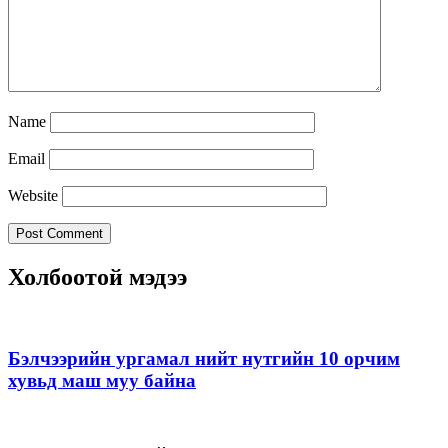
Name
Email
Website
Холбоотой мэдээ
Бэлчээрийн ургамал нийт нутгийн 10 орчим
хувьд маш муу байна