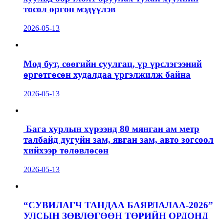
төсөл өргөн мэдүүлэв
2026-05-13
Мод бут, сөөгийн суулгац, үр үрслэгээний
өргөтгөсөн худалдаа үргэлжилж байна
2026-05-13
Бага хурлын хүрээнд 80 мянган ам метр
талбайд дугуйн зам, явган зам, авто зогсоол
хийхээр төлөвлөсөн
2026-05-13
“СУВИЛАГЧ ТАНДАА БАЯРЛАЛАА-2026”
УЛСЫН ЗӨВЛӨГӨӨН ТӨРИЙН ОРДОНД