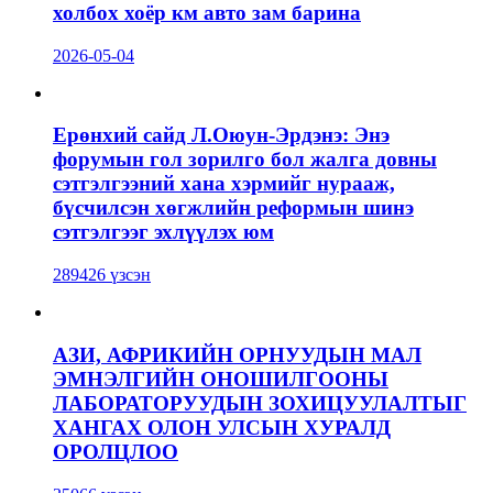
холбох хоёр км авто зам барина
2026-05-04
Ерөнхий сайд Л.Оюун-Эрдэнэ: Энэ
форумын гол зорилго бол жалга довны
сэтгэлгээний хана хэрмийг нурааж,
бүсчилсэн хөгжлийн реформын шинэ
сэтгэлгээг эхлүүлэх юм
289426 үзсэн
АЗИ, АФРИКИЙН ОРНУУДЫН МАЛ
ЭМНЭЛГИЙН ОНОШИЛГООНЫ
ЛАБОРАТОРУУДЫН ЗОХИЦУУЛАЛТЫГ
ХАНГАХ ОЛОН УЛСЫН ХУРАЛД
ОРОЛЦЛОО