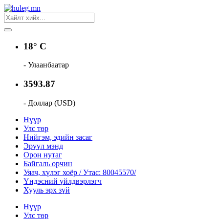
18° C
- Улаанбаатар
3593.87
- Доллар (USD)
Нүүр
Улс төр
Нийгэм, эдийн засаг
Эрүүл мэнд
Орон нутаг
Байгаль орчин
Уяач, хүлэг хоёр / Утас: 80045570/
Үндэсний үйлдвэрлэгч
Хууль эрх зүй
Нүүр
Улс төр