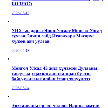
БОЛЛОО
2026-05-13
УИХ-ын дарга Япон Улсаас Монгол Улсад
суугаа Элчин сайд Игавахара Масарүг
хүлээн авч уулзав
2026-05-13
Монгол Улсад 43 жил хүлээсэн Дулааны
тавдугаар цахилгаан станцын бүтээн
байгуулалтыг албан ёсоор эхлүүллээ
2026-05-04
Энхтайваны өргөн чөлөөг Нарны замтай