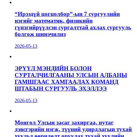
“Ирээдүй цогцолбор”-ын 7 сургуулийн
нэгийг математик, физикийн
гүнзгийрүүлсэн сургалттай ахлах сургууль
болгож шинэчилнэ
2026-05-13
ЭРҮҮЛ МЭНДИЙН БОЛОН
СУРТАЛЧИЛГААНЫ УЛСЫН АЛБАНЫ
ГАМШГААС ХАМГААЛАХ КОМАНД
ШТАБЫН СУРГУУЛЬ ЭХЭЛЛЭЭ
2026-05-13
Монгол Улсын засаг захиргаа, нутаг
дэвсгэрийн нэгж, түүний удирдлагын тухай
хуульд өөрчлөлт оруулах тухай хуулийн