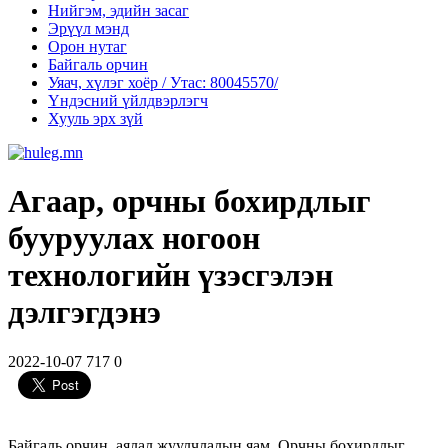
Нийгэм, эдийн засаг
Эрүүл мэнд
Орон нутаг
Байгаль орчин
Уяач, хүлэг хоёр / Утас: 80045570/
Үндэсний үйлдвэрлэгч
Хууль эрх зүй
Агаар, орчны бохирдлыг
бууруулах ногоон
технологийн үзэсгэлэн
дэлгэгдэнэ
2022-10-07
717
0
Байгаль орчин, аялал жуулчлалын яам, Орчны бохирдлыг