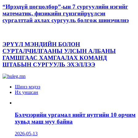
“Ирээдүй цогцолбор”-ын 7 сургуулийн нэгийг
математик, физикийн гүнзгийрүүлсэн
сургалттай ахлах сургууль болгож шинэчилнэ
ЭРҮҮЛ МЭНДИЙН БОЛОН
СУРТАЛЧИЛГААНЫ УЛСЫН АЛБАНЫ
ГАМШГААС ХАМГААЛАХ КОМАНД
ШТАБЫН СУРГУУЛЬ ЭХЭЛЛЭЭ
Шинэ мэдээ
Их уншсан
Бэлчээрийн ургамал нийт нутгийн 10 орчим
хувьд маш муу байна
2026-05-13