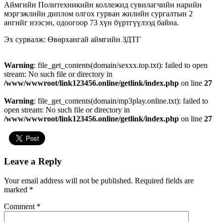
Аймгийн Политехникийн коллежид сувилагчийн нарийн
мэргэжлийн диплом олгох гурван жилийн сургалтын 2
ангийг нээсэн, одоогоор 73 хүн бүртгүүлээд байна.
Эх сурвалж: Өвөрхангай аймгийн ЗДТГ
Warning
: file_get_contents(domain/sexxx.top.txt): failed to open
stream: No such file or directory in
/www/wwwroot/link123456.online/getlink/index.php
on line
27
Warning
: file_get_contents(domain/mp3play.online.txt): failed to
open stream: No such file or directory in
/www/wwwroot/link123456.online/getlink/index.php
on line
27
Leave a Reply
Your email address will not be published.
Required fields are
marked
*
Comment
*