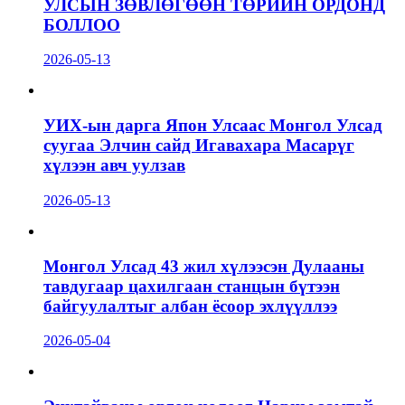
УЛСЫН ЗӨВЛӨГӨӨН ТӨРИЙН ОРДОНД
БОЛЛОО
2026-05-13
УИХ-ын дарга Япон Улсаас Монгол Улсад
суугаа Элчин сайд Игавахара Масарүг
хүлээн авч уулзав
2026-05-13
Монгол Улсад 43 жил хүлээсэн Дулааны
тавдугаар цахилгаан станцын бүтээн
байгуулалтыг албан ёсоор эхлүүллээ
2026-05-04