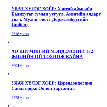
УЯАЧ ХҮЛЭГ ХОЁР: Хэнтий аймгийн
Баянхутаг сумын уугуул, Аймгийн алдарт
уяач, Мужиг овогт Доржсамбуугийн
Ганболд
3618 үзсэн
ХО ШИ МИН-ИЙ МЭНДЭЛСНИЙ 132
ЖИЛИЙН ОЙ ТОХИОЖ БАЙНА
3004 үзсэн
УЯАЧ ХҮЛЭГ ХОЁР: Цэрэндондогийн
Сандагдорж Оонон хартайгаа
2878 үзсэн