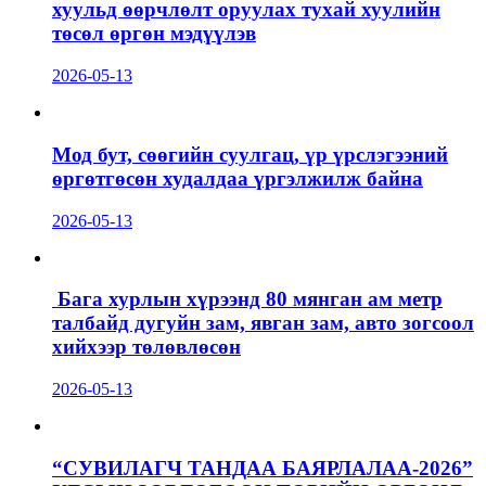
хуульд өөрчлөлт оруулах тухай хуулийн
төсөл өргөн мэдүүлэв
2026-05-13
Мод бут, сөөгийн суулгац, үр үрслэгээний
өргөтгөсөн худалдаа үргэлжилж байна
2026-05-13
Бага хурлын хүрээнд 80 мянган ам метр
талбайд дугуйн зам, явган зам, авто зогсоол
хийхээр төлөвлөсөн
2026-05-13
“СУВИЛАГЧ ТАНДАА БАЯРЛАЛАА-2026”