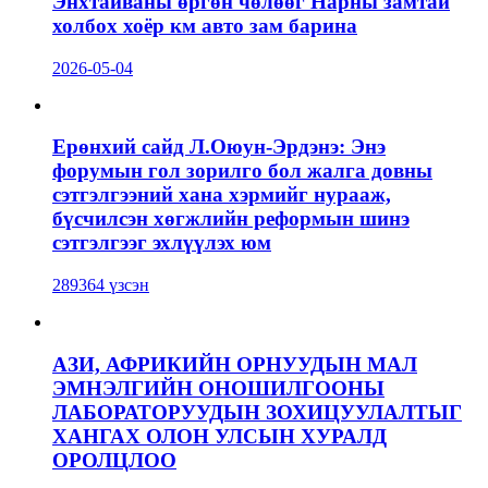
Энхтайваны өргөн чөлөөг Нарны замтай
холбох хоёр км авто зам барина
2026-05-04
Ерөнхий сайд Л.Оюун-Эрдэнэ: Энэ
форумын гол зорилго бол жалга довны
сэтгэлгээний хана хэрмийг нурааж,
бүсчилсэн хөгжлийн реформын шинэ
сэтгэлгээг эхлүүлэх юм
289364 үзсэн
АЗИ, АФРИКИЙН ОРНУУДЫН МАЛ
ЭМНЭЛГИЙН ОНОШИЛГООНЫ
ЛАБОРАТОРУУДЫН ЗОХИЦУУЛАЛТЫГ
ХАНГАХ ОЛОН УЛСЫН ХУРАЛД
ОРОЛЦЛОО