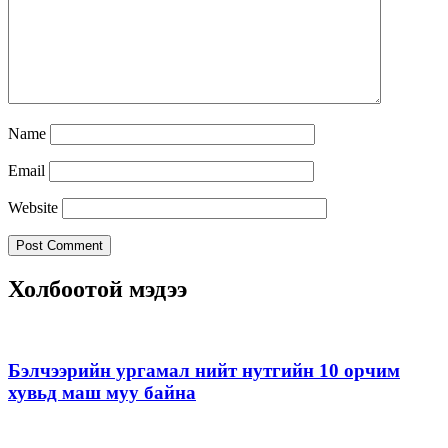
Name
Email
Website
Холбоотой мэдээ
Бэлчээрийн ургамал нийт нутгийн 10 орчим
хувьд маш муу байна