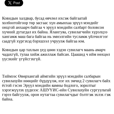
Ковидын халдвар, бусад өвчлөл ихсэж байгаатай
холбоотойгоор төр засгаас хүн амынхаа эрүүл мэндийг
онцгой анхаарч байгаа ч эрүүл мэндийн салбарт боловсон
хүчний дутагдал их байна. Ялангуяа, сувилагчийн хүрэлцээ
хангамж маш бага байгаа нь эмнэлгийн тусламж үйлчилгээг
саадгүй хүргэхэд бэрхшээл учруулж байгаа юм.
Ковидын цар тахлын үед цөөн хэдэн сувилагч маань амарч
чадахгүй, тулаа хийж
ажиллаж байсан. Цаашид ч ийм нөхцөл
үүсэхийг үгүйсгэхгүй.
Тиймээс Өвөрхангай аймгийн эрүүл мэндийн салбарын
сувилахуйн нөөцийг бүрдүүлж, нэг их эмчид 2 сувилагч байх
ёстой гэсэн Эрүүл мэндийн яамны бодлого, зорилтыг
хэрэгжүүлэх үүднээс АШУҮИС-ийн Сувилахуйн сургуультай
гэрээ байгуулж, орон нутагтаа сувилагчдыг бэлтгэж эхлэх гэж
байна.