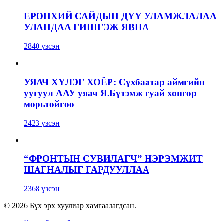
ЕРӨНХИЙ САЙДЫН ДҮҮ УЛАМЖЛАЛАА
УЛАНДАА ГИШГЭЖ ЯВНА
2840 үзсэн
УЯАЧ ХҮЛЭГ ХОЁР: Сүхбаатар аймгийн
уугуул ААУ уяач Я.Бүтэмж гуай хонгор
морьтойгоо
2423 үзсэн
“ФРОНТЫН СУВИЛАГЧ” НЭРЭМЖИТ
ШАГНАЛЫГ ГАРДУУЛЛАА
2368 үзсэн
© 2026 Бүх эрх хуулиар хамгаалагдсан.