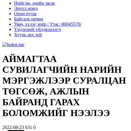
Нийгэм, эдийн засаг
Эрүүл мэнд
Орон нутаг
Байгаль орчин
Уяач, хүлэг хоёр / Утас: 80045570/
Үндэсний үйлдвэрлэгч
Хууль эрх зүй
АЙМАГТАА
СУВИЛАГЧИЙН НАРИЙН
МЭРГЭЖЛЭЭР СУРАЛЦАН
ТӨГСӨЖ, АЖЛЫН
БАЙРАНД ГАРАХ
БОЛОМЖИЙГ НЭЭЛЭЭ
2022-08-23
631
0