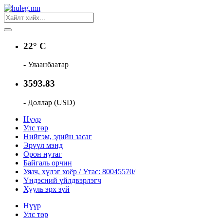
22° C
- Улаанбаатар
3593.83
- Доллар (USD)
Нүүр
Улс төр
Нийгэм, эдийн засаг
Эрүүл мэнд
Орон нутаг
Байгаль орчин
Уяач, хүлэг хоёр / Утас: 80045570/
Үндэсний үйлдвэрлэгч
Хууль эрх зүй
Нүүр
Улс төр