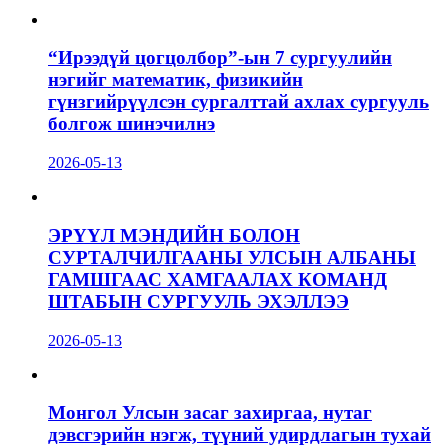
“Ирээдүй цогцолбор”-ын 7 сургуулийн
нэгийг математик, физикийн
гүнзгийрүүлсэн сургалттай ахлах сургууль
болгож шинэчилнэ
2026-05-13
ЭРҮҮЛ МЭНДИЙН БОЛОН
СУРТАЛЧИЛГААНЫ УЛСЫН АЛБАНЫ
ГАМШГААС ХАМГААЛАХ КОМАНД
ШТАБЫН СУРГУУЛЬ ЭХЭЛЛЭЭ
2026-05-13
Монгол Улсын засаг захиргаа, нутаг
дэвсгэрийн нэгж, түүний удирдлагын тухай