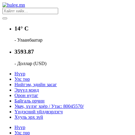
14° C
- Улаанбаатар
3593.87
- Доллар (USD)
Нүүр
Улс төр
Нийгэм, эдийн засаг
Эрүүл мэнд
Орон нутаг
Байгаль орчин
Уяач, хүлэг хоёр / Утас: 80045570/
Үндэсний үйлдвэрлэгч
Хууль эрх зүй
Нүүр
Улс төр