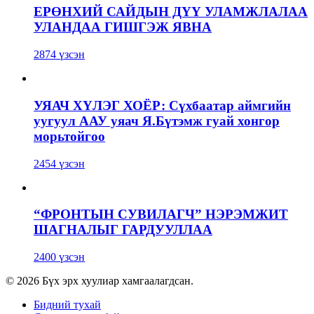
ЕРӨНХИЙ САЙДЫН ДҮҮ УЛАМЖЛАЛАА
УЛАНДАА ГИШГЭЖ ЯВНА
2874 үзсэн
УЯАЧ ХҮЛЭГ ХОЁР: Сүхбаатар аймгийн
уугуул ААУ уяач Я.Бүтэмж гуай хонгор
морьтойгоо
2454 үзсэн
“ФРОНТЫН СУВИЛАГЧ” НЭРЭМЖИТ
ШАГНАЛЫГ ГАРДУУЛЛАА
2400 үзсэн
© 2026 Бүх эрх хуулиар хамгаалагдсан.
Бидний тухай