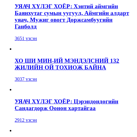
УЯАЧ ХҮЛЭГ ХОЁР: Хэнтий аймгийн
Баянхутаг сумын уугуул, Аймгийн алдарт
уяач, Мужиг овогт Доржсамбуугийн
Ганболд
3651 үзсэн
ХО ШИ МИН-ИЙ МЭНДЭЛСНИЙ 132
ЖИЛИЙН ОЙ ТОХИОЖ БАЙНА
3037 үзсэн
УЯАЧ ХҮЛЭГ ХОЁР: Цэрэндондогийн
Сандагдорж Оонон хартайгаа
2912 үзсэн