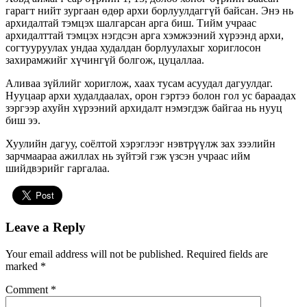
гарагт нийт зургаан өдөр архи борлуулдаггүй байсан. Энэ нь
архидалтай тэмцэх шалгарсан арга биш. Тийм учраас
архидалттай тэмцэх нэгдсэн арга хэмжээний хүрээнд архи,
согтууруулах ундаа худалдан борлуулахыг хориглосон
захирамжийг хүчингүй болгож, цуцаллаа.
Аливаа зүйлийг хориглож, хаах тусам асуудал дагуулдаг.
Нууцаар архи худалдаалах, орон гэртээ болон гол ус бараадах
зэргээр ахуйн хүрээний архидалт нэмэгдэж байгаа нь нууц
биш ээ.
Хуулийн дагуу, соёлтой хэрэглээг нэвтрүүлж зах зээлийн
зарчмаараа ажиллах нь зүйтэй гэж үзсэн учраас ийм
шийдвэрийг гаргалаа.
Leave a Reply
Your email address will not be published.
Required fields are
marked
*
Comment
*