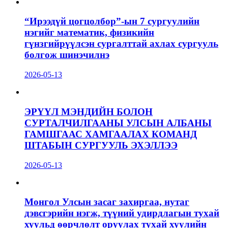
“Ирээдүй цогцолбор”-ын 7 сургуулийн
нэгийг математик, физикийн
гүнзгийрүүлсэн сургалттай ахлах сургууль
болгож шинэчилнэ
2026-05-13
ЭРҮҮЛ МЭНДИЙН БОЛОН
СУРТАЛЧИЛГААНЫ УЛСЫН АЛБАНЫ
ГАМШГААС ХАМГААЛАХ КОМАНД
ШТАБЫН СУРГУУЛЬ ЭХЭЛЛЭЭ
2026-05-13
Монгол Улсын засаг захиргаа, нутаг
дэвсгэрийн нэгж, түүний удирдлагын тухай
хуульд өөрчлөлт оруулах тухай хуулийн