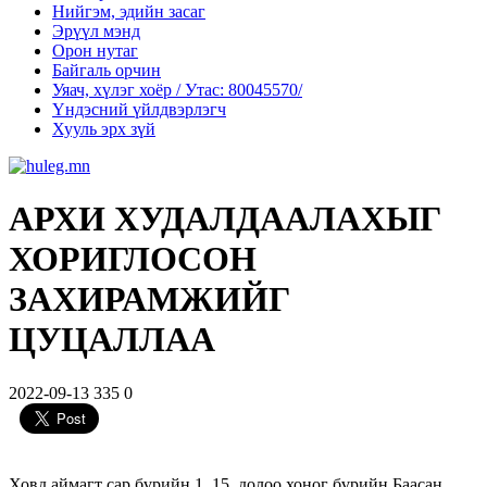
Нийгэм, эдийн засаг
Эрүүл мэнд
Орон нутаг
Байгаль орчин
Уяач, хүлэг хоёр / Утас: 80045570/
Үндэсний үйлдвэрлэгч
Хууль эрх зүй
АРХИ ХУДАЛДААЛАХЫГ
ХОРИГЛОСОН
ЗАХИРАМЖИЙГ
ЦУЦАЛЛАА
2022-09-13
335
0
Ховд аймагт сар бүрийн 1, 15, долоо хоног бүрийн Баасан