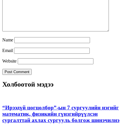
Name
Email
Website
Холбоотой мэдээ
“Ирээдүй цогцолбор”-ын 7 сургуулийн нэгийг
математик, физикийн гүнзгийрүүлсэн
сургалттай ахлах сургууль болгож шинэчилнэ