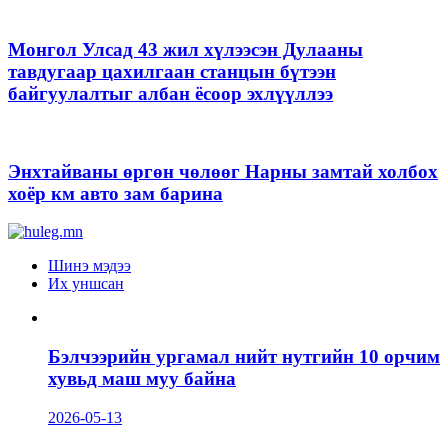
Монгол Улсад 43 жил хүлээсэн Дулааны
тавдугаар цахилгаан станцын бүтээн
байгуулалтыг албан ёсоор эхлүүллээ
Энхтайваны өргөн чөлөөг Нарны замтай холбох
хоёр км авто зам барина
Шинэ мэдээ
Их уншсан
Бэлчээрийн ургамал нийт нутгийн 10 орчим
хувьд маш муу байна
2026-05-13