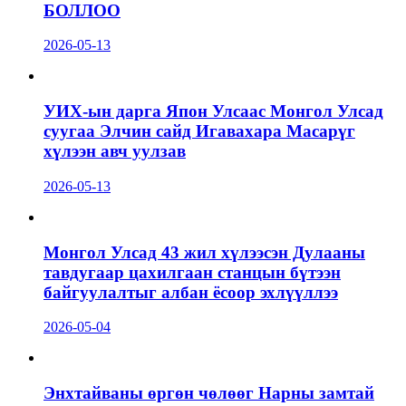
БОЛЛОО
2026-05-13
УИХ-ын дарга Япон Улсаас Монгол Улсад
суугаа Элчин сайд Игавахара Масарүг
хүлээн авч уулзав
2026-05-13
Монгол Улсад 43 жил хүлээсэн Дулааны
тавдугаар цахилгаан станцын бүтээн
байгуулалтыг албан ёсоор эхлүүллээ
2026-05-04
Энхтайваны өргөн чөлөөг Нарны замтай