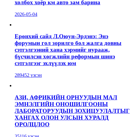
холбох хоёр км авто зам барина
2026-05-04
Ерөнхий сайд Л.Оюун-Эрдэнэ: Энэ
форумын гол зорилго бол жалга довны
сэтгэлгээний хана хэрмийг нурааж,
бүсчилсэн хөгжлийн реформын шинэ
сэтгэлгээг эхлүүлэх юм
289452 үзсэн
АЗИ, АФРИКИЙН ОРНУУДЫН МАЛ
ЭМНЭЛГИЙН ОНОШИЛГООНЫ
ЛАБОРАТОРУУДЫН ЗОХИЦУУЛАЛТЫГ
ХАНГАХ ОЛОН УЛСЫН ХУРАЛД
ОРОЛЦЛОО
35116 үзсэн