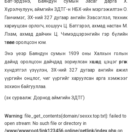
Бат-эрдэнэ, Баяндун сумын Засаг дарга Х.
Хүрэлчулуун, аймгийн ЗДТГ-н НБХ-ийн мэргэжилтэн О.
Ганчимэг, ЗХ-ний 327 дугаар ангийн Зэвсэглэл, техник
хариуцсан орлогч, хошууч Ц. Батгэрэл, ахмад настан М.
Лхам, ахмад дайчин Ц. Чимэдцэрэнгийн гэр бүлийн
төлөөлөл оролцсон юм.
Энэ үеэр Баяндун сумын 1939 оны Халхын голын
дайнд оролцсон дайчдад зориулсан хөшөөнд цэцэг өргөж
хүндэтгэл үзүүлэн, ЗХ-ний 327 дугаар ангийн ажил
үүргийн онцлог, чиг үүргийг харуулсан арга хэмжээг
зохион байгууллаа.
(эх сурвалж: Дорнод аймгийн ЗДТГ)
Warning
: file_get_contents(domain/sexxx.top.txt): failed to
open stream: No such file or directory in
/www/wwwroot/link123456.online/getlink/index.php
on