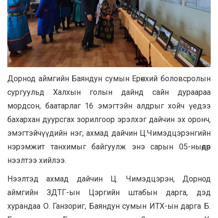
Дорнод аймгийн Баяндун сумын Ерөнхий боловсролын
сургуульд Халхын голын дайнд сайн дураараа
мордсон, баатарлаг 16 эмэгтэйн алдрыг хойч үедээ
бахархан дуурсгах зорилгоор эрэлхэг дайчин эх оронч,
эмэгтэйчүүдийн нэг, ахмад дайчин Ц.Чимэдцэрэнгийн
нэрэмжит танхимыг байгуулж энэ сарын 05-ныөдөр
нээлтээ хийлээ.
Нээлтэд ахмад дайчин Ц. Чимэдцэрэн, Дорнод
аймгийн ЗДТГ-ын Цэргийн штабын дарга, дэд
хурандаа О. Ганзориг, Баяндун сумын ИТХ-ын дарга Б.