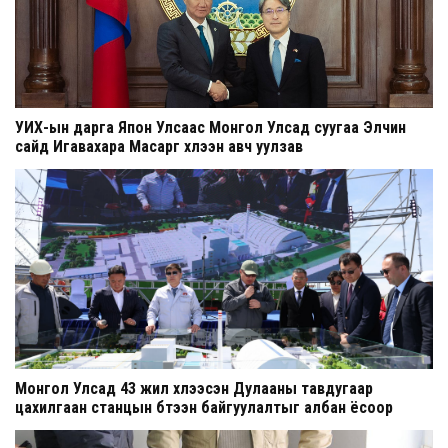
УИХ-ын дарга Япон Улсаас Монгол Улсад суугаа Элчин
сайд Игавахара Масарүг хүлээн авч уулзав
Монгол Улсад 43 жил хүлээсэн Дулааны тавдугаар
цахилгаан станцын бүтээн байгуулалтыг албан ёсоор
эхлүүллээ