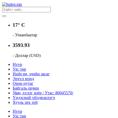
17° C
- Улаанбаатар
3593.93
- Доллар (USD)
Нүүр
Улс төр
Нийгэм, эдийн засаг
Эрүүл мэнд
Орон нутаг
Байгаль орчин
Уяач, хүлэг хоёр / Утас: 80045570/
Үндэсний үйлдвэрлэгч
Хууль эрх зүй
Нүүр
Улс төр