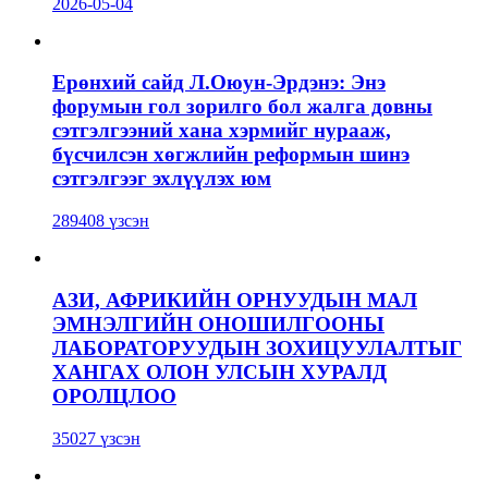
2026-05-04
Ерөнхий сайд Л.Оюун-Эрдэнэ: Энэ
форумын гол зорилго бол жалга довны
сэтгэлгээний хана хэрмийг нурааж,
бүсчилсэн хөгжлийн реформын шинэ
сэтгэлгээг эхлүүлэх юм
289408 үзсэн
АЗИ, АФРИКИЙН ОРНУУДЫН МАЛ
ЭМНЭЛГИЙН ОНОШИЛГООНЫ
ЛАБОРАТОРУУДЫН ЗОХИЦУУЛАЛТЫГ
ХАНГАХ ОЛОН УЛСЫН ХУРАЛД
ОРОЛЦЛОО
35027 үзсэн