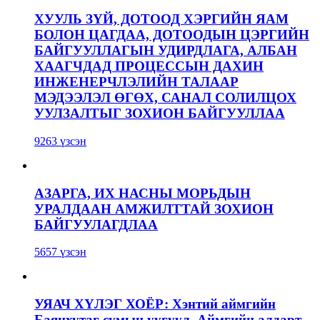
ХУУЛЬ ЗҮЙ, ДОТООД ХЭРГИЙН ЯАМ
БОЛОН ЦАГДАА, ДОТООДЫН ЦЭРГИЙН
БАЙГУУЛЛАГЫН УДИРДЛАГА, АЛБАН
ХААГЧДАД ПРОЦЕССЫН ДАХИН
ИНЖЕНЕРЧЛЭЛИЙН ТАЛААР
МЭДЭЭЛЭЛ ӨГӨХ, САНАЛ СОЛИЛЦОХ
УУЛЗАЛТЫГ ЗОХИОН БАЙГУУЛЛАА
9263 үзсэн
АЗАРГА, ИХ НАСНЫ МОРЬДЫН
УРАЛДААН АМЖИЛТТАЙ ЗОХИОН
БАЙГУУЛАГДЛАА
5657 үзсэн
УЯАЧ ХҮЛЭГ ХОЁР: Хэнтий аймгийн
Баянхутаг сумын уугуул, Аймгийн алдарт