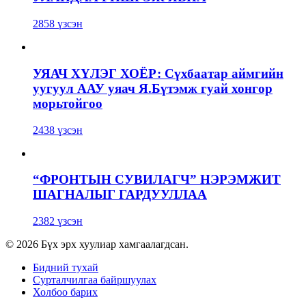
2858 үзсэн
УЯАЧ ХҮЛЭГ ХОЁР: Сүхбаатар аймгийн
уугуул ААУ уяач Я.Бүтэмж гуай хонгор
морьтойгоо
2438 үзсэн
“ФРОНТЫН СУВИЛАГЧ” НЭРЭМЖИТ
ШАГНАЛЫГ ГАРДУУЛЛАА
2382 үзсэн
© 2026 Бүх эрх хуулиар хамгаалагдсан.
Бидний тухай
Сурталчилгаа байршуулах
Холбоо барих