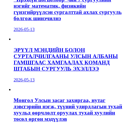
нэгийг математик, физикийн
гүнзгийрүүлсэн сургалттай ахлах сургууль
болгож шинэчилнэ
2026-05-13
ЭРҮҮЛ МЭНДИЙН БОЛОН
СУРТАЛЧИЛГААНЫ УЛСЫН АЛБАНЫ
ГАМШГААС ХАМГААЛАХ КОМАНД
ШТАБЫН СУРГУУЛЬ ЭХЭЛЛЭЭ
2026-05-13
Монгол Улсын засаг захиргаа, нутаг
дэвсгэрийн нэгж, түүний удирдлагын тухай
хуульд өөрчлөлт оруулах тухай хуулийн
төсөл өргөн мэдүүлэв