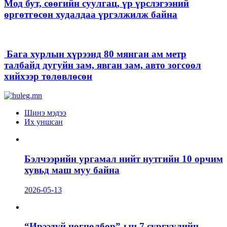
Мод бут, сөөгийн суулгац, үр үрслэгээний
өргөтгөсөн худалдаа үргэлжилж байна
Бага хурлын хүрээнд 80 мянган ам метр
талбайд дугуйн зам, явган зам, авто зогсоол
хийхээр төлөвлөсөн
Шинэ мэдээ
Их уншсан
Бэлчээрийн ургамал нийт нутгийн 10 орчим
хувьд маш муу байна
2026-05-13
“Ирээдүй цогцолбор”-ын 7 сургуулийн