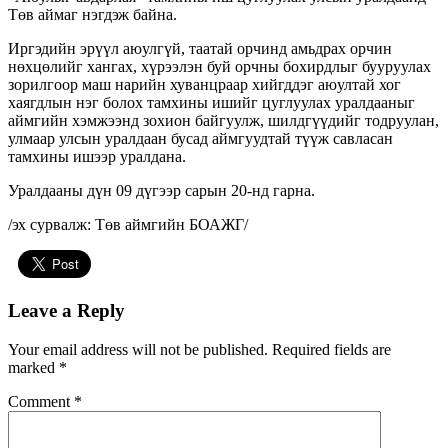
Төв аймаг нэгдэж байна.
Иргэдийн эрүүл аюулгүй, таатай орчинд амьдрах орчин
нөхцөлийг хангах, хүрээлэн буй орчны бохирдлыг бууруулах
зорилгоор маш нарийн хуванцраар хийгддэг аюултай хог
хаягдлын нэг болох тамхины ишийг цуглуулах уралдааныг
аймгийн хэмжээнд зохион байгуулж, шилдгүүдийг тодруулан,
улмаар улсын уралдаан бусад аймгуудтай түүж савласан
тамхины ишээр уралдана.
Уралдааны дүн 09 дүгээр сарын 20-нд гарна.
/эх сурвалж: Төв аймгийн БОАЖГ/
Leave a Reply
Your email address will not be published.
Required fields are
marked
*
Comment
*