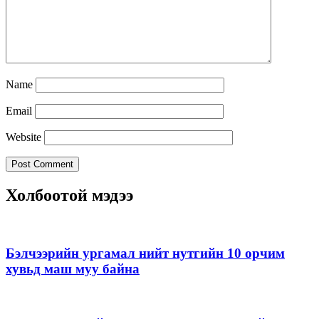
Name
Email
Website
Холбоотой мэдээ
Бэлчээрийн ургамал нийт нутгийн 10 орчим
хувьд маш муу байна