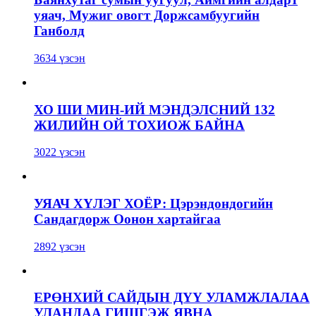
уяач, Мужиг овогт Доржсамбуугийн
Ганболд
3634 үзсэн
ХО ШИ МИН-ИЙ МЭНДЭЛСНИЙ 132
ЖИЛИЙН ОЙ ТОХИОЖ БАЙНА
3022 үзсэн
УЯАЧ ХҮЛЭГ ХОЁР: Цэрэндондогийн
Сандагдорж Оонон хартайгаа
2892 үзсэн
ЕРӨНХИЙ САЙДЫН ДҮҮ УЛАМЖЛАЛАА
УЛАНДАА ГИШГЭЖ ЯВНА