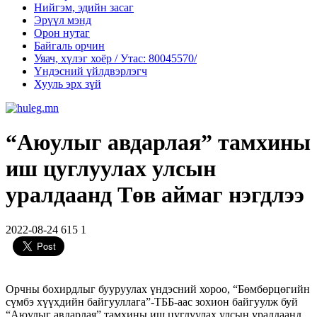
Нийгэм, эдийн засаг
Эрүүл мэнд
Орон нутаг
Байгаль орчин
Уяач, хүлэг хоёр / Утас: 80045570/
Үндэсний үйлдвэрлэгч
Хууль эрх зүй
“Аюулыг авдарлая” тамхины
иш цуглуулах улсын
уралдаанд Төв аймаг нэгдлээ
2022-08-24
615
1
Орчны бохирдлыг бууруулах үндэсний хороо, “Бөмбөрцөгийн
сүмбэ хүүхдийн байгууллага”-ТББ-аас зохион байгуулж буй
“Аюулыг авдарлая” тамхины иш цуглуулах улсын уралдаанд