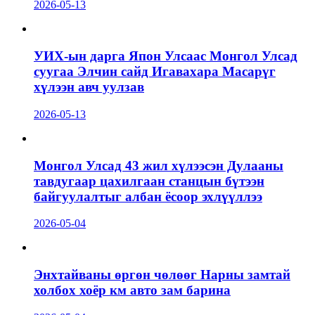
2026-05-13
УИХ-ын дарга Япон Улсаас Монгол Улсад
суугаа Элчин сайд Игавахара Масарүг
хүлээн авч уулзав
2026-05-13
Монгол Улсад 43 жил хүлээсэн Дулааны
тавдугаар цахилгаан станцын бүтээн
байгуулалтыг албан ёсоор эхлүүллээ
2026-05-04
Энхтайваны өргөн чөлөөг Нарны замтай
холбох хоёр км авто зам барина