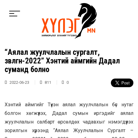
“Аялал жуулчлалын сургалт,
зөвлөгөөн-2022” Хэнтий аймгийн Дадал
суманд болно
2022-06-23
811
0
Хэнтий аймгийг Түүхэн аялал жуулчлалын бүс нутаг
болгон хөгжүүлэх, Дадал сумын иргэдийг аялал
жуулчлалын салбарт өрсөлдөх чадавхыг нэмэгдүүлэх
зорилгын хүрээнд “Аялал Жуулчлалын Сургалт –