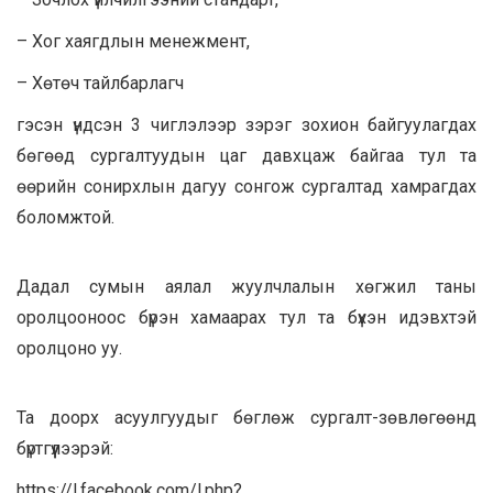
– Хог хаягдлын менежмент,
– Хөтөч тайлбарлагч
гэсэн үндсэн 3 чиглэлээр зэрэг зохион байгуулагдах
бөгөөд сургалтуудын цаг давхцаж байгаа тул та
өөрийн сонирхлын дагуу сонгож сургалтад хамрагдах
боломжтой.
Дадал сумын аялал жуулчлалын хөгжил таны
оролцооноос бүрэн хамаарах тул та бүхэн идэвхтэй
оролцоно уу.
Та доорх асуулгуудыг бөглөж сургалт-зөвлөгөөнд
бүртгүүлээрэй:
https://l.facebook.com/l.php?