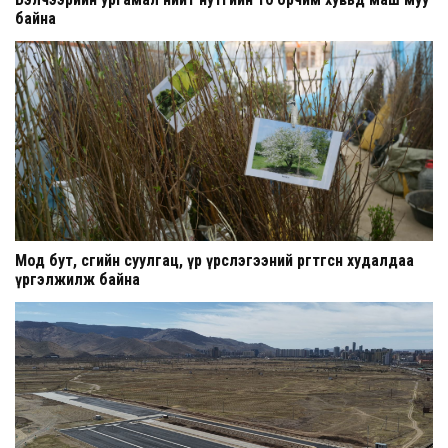
байна
Мод бут, сөөгийн суулгац, үр үрслэгээний өргөтгөсөн худалдаа
үргэлжилж байна