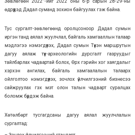
Зөвлөгөөн 2022”-ийг 2022 оны 6-р сарын 28-29-ны
өдрүүдэд Дадал суманд зохион байгуулах гэж байна.
Тус сургалт-зөвлөгөөнд оролцсоноор Дадал сумын
иргэн танд аялал жуулчлал, байгаль хамгааллын талаар
мэдлэгээ нэмэгдүүлэх, Дадал сумын Түүхэн маршрутын
дагуу аялаж түүх-археологийн дурсгалт газруудыг
тайлбарлах чадвартай болох, Өрх гэрийн хог хаягдалыг
хэрхэн ангилах, байгаль хамгаалалын талаарх
ойлголтоо нэмэгдүүлэх, зочлох үйлчилгээний бизнесээ
сайжруулах гэх мэт олон талын чадварт суралцах
боломж бүрдэж байна.
Хөтөлбөрт тусгагдсаны дагуу аялал жуулчлалын
сургалтад:
– Зочлох үйлчилгээний стандарт,