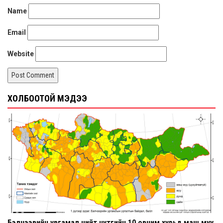
Name
Email
Website
ХОЛБООТОЙ МЭДЭЭ
Бэлчээрийн ургамал нийт нутгийн 10 орчим хувьд маш муу