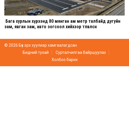
Бага хурлын хүрээнд 80 мянган ам метр талбайд дугуйн
зам, явган зам, авто зогсоол хийхээр төлөвлөсөн
© 2026 Бүх эрх хуулиар хамгаалагдсан.
Бидний тухай
Сурталчилгаа байршуулах
Холбоо барих