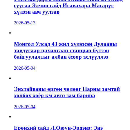
суугаа Элчин сайд Игавахара Масарүг
хүлээн авч уулзав
2026-05-13
Монгол Улсад 43 жил хүлээсэн Дулааны
тавдугаар цахилгаан станцын бүтээн
байгуулалтыг албан ёсоор эхлүүллээ
2026-05-04
Энхтайваны өргөн чөлөөг Нарны замтай
холбох хоёр км авто зам барина
2026-05-04
Ерөнхий сайд Л.Оюун-Эрдэнэ: Энэ