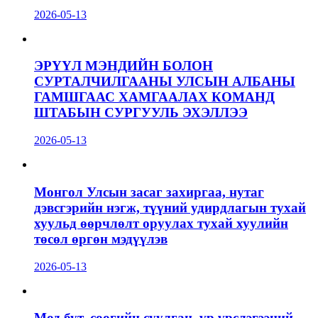
2026-05-13
ЭРҮҮЛ МЭНДИЙН БОЛОН
СУРТАЛЧИЛГААНЫ УЛСЫН АЛБАНЫ
ГАМШГААС ХАМГААЛАХ КОМАНД
ШТАБЫН СУРГУУЛЬ ЭХЭЛЛЭЭ
2026-05-13
Монгол Улсын засаг захиргаа, нутаг
дэвсгэрийн нэгж, түүний удирдлагын тухай
хуульд өөрчлөлт оруулах тухай хуулийн
төсөл өргөн мэдүүлэв
2026-05-13
Мод бут, сөөгийн суулгац, үр үрслэгээний