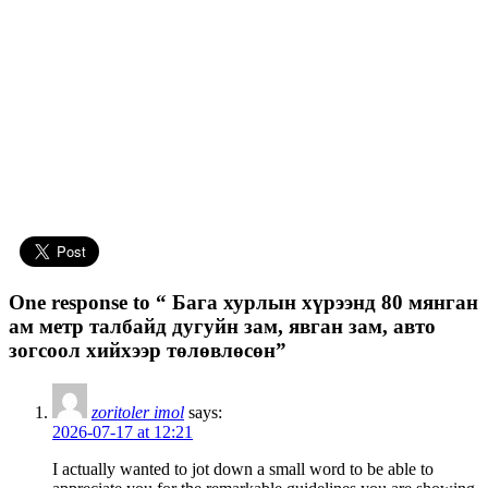
One response to “ Бага хурлын хүрээнд 80 мянган
ам метр талбайд дугуйн зам, явган зам, авто
зогсоол хийхээр төлөвлөсөн”
zoritoler imol
says:
2026-07-17 at 12:21
I actually wanted to jot down a small word to be able to