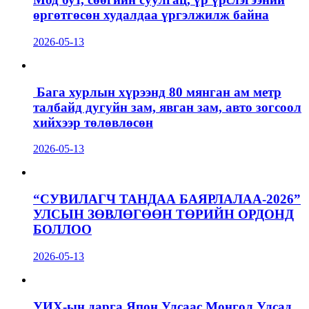
өргөтгөсөн худалдаа үргэлжилж байна
2026-05-13
Бага хурлын хүрээнд 80 мянган ам метр
талбайд дугуйн зам, явган зам, авто зогсоол
хийхээр төлөвлөсөн
2026-05-13
“СУВИЛАГЧ ТАНДАА БАЯРЛАЛАА-2026”
УЛСЫН ЗӨВЛӨГӨӨН ТӨРИЙН ОРДОНД
БОЛЛОО
2026-05-13
УИХ-ын дарга Япон Улсаас Монгол Улсад