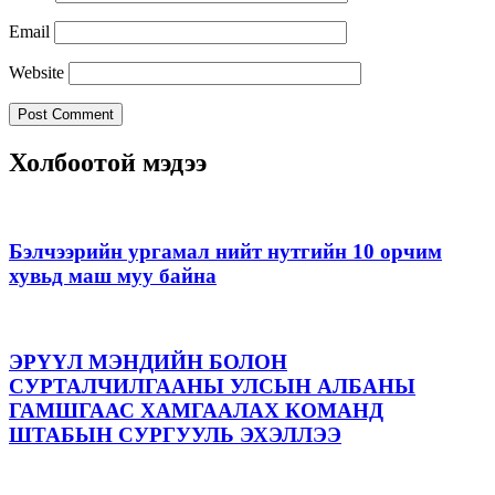
Email
Website
Холбоотой мэдээ
Бэлчээрийн ургамал нийт нутгийн 10 орчим
хувьд маш муу байна
ЭРҮҮЛ МЭНДИЙН БОЛОН
СУРТАЛЧИЛГААНЫ УЛСЫН АЛБАНЫ
ГАМШГААС ХАМГААЛАХ КОМАНД
ШТАБЫН СУРГУУЛЬ ЭХЭЛЛЭЭ