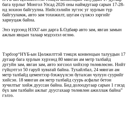
бага хурлыг Монгол Улсад 2026 оны наймдугаар сарын 17-28-
нд зохион байгуулна. Нийслэлийн зүгээс уг хурлын түр
байгууламж, авто зам тохижилт, шугам сүлжээ зэргийг
хариуцаж байна.
Энэ хүрээнд НЗХГ-ын дарга Б.Одбаяр авто зам, явган замын
ажлын явцын талаар мэдээлэл өглөө.
Тэрбээр“НҮБ-ын Цөлжилттэй тэмцэх конвенцын талуудын 17
дугаар бага хурлын хүрээнд 80 мянган ам метр талбайд
дугуйн зам, явган зам, авто зогсоол хийхээр төлөвлөсөн. Нийт
гүйцэтгэл 50 гаруй хувьтай байна. Тухайлбал, 24 мянган ам
метр талбайд цементээр бэхжүүлсэн буталсан чулуун суурийг
хийсэн. 18 мянган ам метр талбайд суурь асфальт бетон
хучилтыг хийж дууссан байна. Бид долоодугаар сарын 1 гэхэд
бүх зам талбайн ажлыг дуусгахаар төлөвлөн ажиллаж байна”
гэлээ.