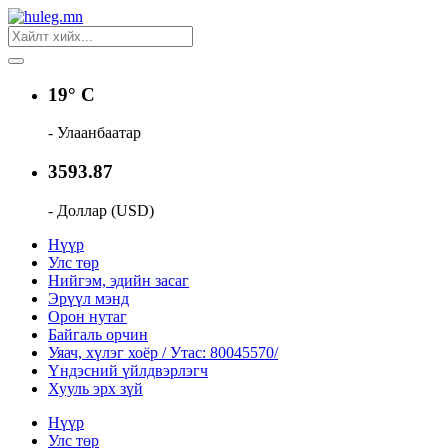
19° C
- Улаанбаатар
3593.87
- Доллар (USD)
Нүүр
Улс төр
Нийгэм, эдийн засаг
Эрүүл мэнд
Орон нутаг
Байгаль орчин
Уяач, хүлэг хоёр / Утас: 80045570/
Үндэсний үйлдвэрлэгч
Хууль эрх зүй
Нүүр
Улс төр