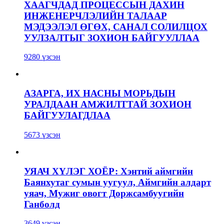
ХААГЧДАД ПРОЦЕССЫН ДАХИН
ИНЖЕНЕРЧЛЭЛИЙН ТАЛААР
МЭДЭЭЛЭЛ ӨГӨХ, САНАЛ СОЛИЛЦОХ
УУЛЗАЛТЫГ ЗОХИОН БАЙГУУЛЛАА
9280 үзсэн
АЗАРГА, ИХ НАСНЫ МОРЬДЫН
УРАЛДААН АМЖИЛТТАЙ ЗОХИОН
БАЙГУУЛАГДЛАА
5673 үзсэн
УЯАЧ ХҮЛЭГ ХОЁР: Хэнтий аймгийн
Баянхутаг сумын уугуул, Аймгийн алдарт
уяач, Мужиг овогт Доржсамбуугийн
Ганболд
3649 үзсэн