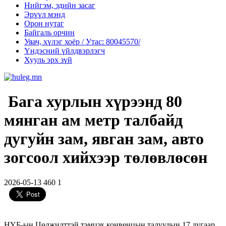
Нийгэм, эдийн засаг
Эрүүл мэнд
Орон нутаг
Байгаль орчин
Уяач, хүлэг хоёр / Утас: 80045570/
Үндэсний үйлдвэрлэгч
Хууль эрх зүй
Бага хурлын хүрээнд 80
мянган ам метр талбайд
дугуйн зам, явган зам, авто
зогсоол хийхээр төлөвлөсөн
2026-05-13
460
1
НҮБ-ын Цөлжилттэй тэмцэх конвенцын талуудын 17 дугаар