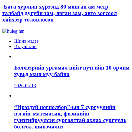
Бага хурлын хүрээнд 80 мянган ам метр
талбайд дугуйн зам, явган зам, авто зогсоол
хийхээр төлөвлөсөн
Шинэ мэдээ
Их уншсан
Бэлчээрийн ургамал нийт нутгийн 10 орчим
хувьд маш муу байна
2026-05-13
“Ирээдүй цогцолбор”-ын 7 сургуулийн
нэгийг математик, физикийн
гүнзгийрүүлсэн сургалттай ахлах сургууль
болгож шинэчилнэ