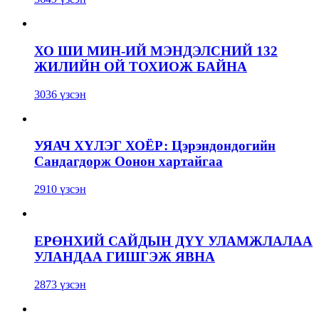
ХО ШИ МИН-ИЙ МЭНДЭЛСНИЙ 132
ЖИЛИЙН ОЙ ТОХИОЖ БАЙНА
3036 үзсэн
УЯАЧ ХҮЛЭГ ХОЁР: Цэрэндондогийн
Сандагдорж Оонон хартайгаа
2910 үзсэн
ЕРӨНХИЙ САЙДЫН ДҮҮ УЛАМЖЛАЛАА
УЛАНДАА ГИШГЭЖ ЯВНА
2873 үзсэн