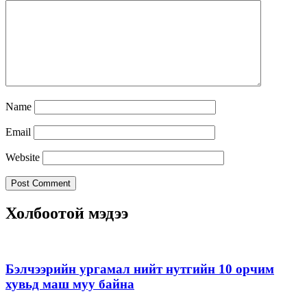
Name
Email
Website
Холбоотой мэдээ
Бэлчээрийн ургамал нийт нутгийн 10 орчим
хувьд маш муу байна