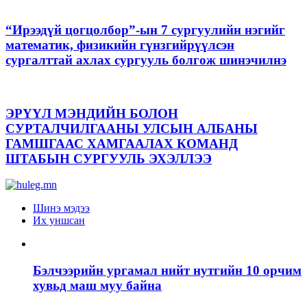
“Ирээдүй цогцолбор”-ын 7 сургуулийн нэгийг
математик, физикийн гүнзгийрүүлсэн
сургалттай ахлах сургууль болгож шинэчилнэ
ЭРҮҮЛ МЭНДИЙН БОЛОН
СУРТАЛЧИЛГААНЫ УЛСЫН АЛБАНЫ
ГАМШГААС ХАМГААЛАХ КОМАНД
ШТАБЫН СУРГУУЛЬ ЭХЭЛЛЭЭ
Шинэ мэдээ
Их уншсан
Бэлчээрийн ургамал нийт нутгийн 10 орчим
хувьд маш муу байна