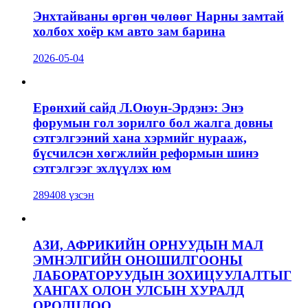
Энхтайваны өргөн чөлөөг Нарны замтай
холбох хоёр км авто зам барина
2026-05-04
Ерөнхий сайд Л.Оюун-Эрдэнэ: Энэ
форумын гол зорилго бол жалга довны
сэтгэлгээний хана хэрмийг нурааж,
бүсчилсэн хөгжлийн реформын шинэ
сэтгэлгээг эхлүүлэх юм
289408 үзсэн
АЗИ, АФРИКИЙН ОРНУУДЫН МАЛ
ЭМНЭЛГИЙН ОНОШИЛГООНЫ
ЛАБОРАТОРУУДЫН ЗОХИЦУУЛАЛТЫГ
ХАНГАХ ОЛОН УЛСЫН ХУРАЛД
ОРОЛЦЛОО