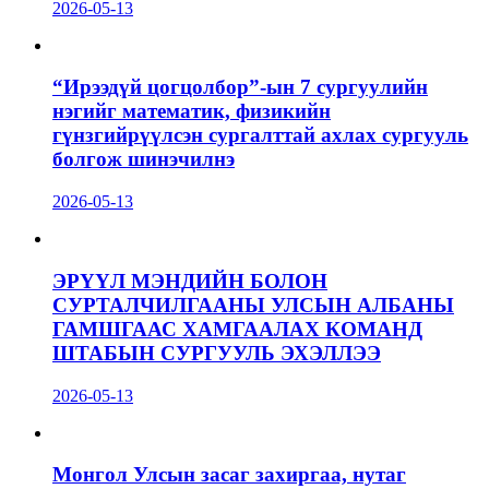
2026-05-13
“Ирээдүй цогцолбор”-ын 7 сургуулийн
нэгийг математик, физикийн
гүнзгийрүүлсэн сургалттай ахлах сургууль
болгож шинэчилнэ
2026-05-13
ЭРҮҮЛ МЭНДИЙН БОЛОН
СУРТАЛЧИЛГААНЫ УЛСЫН АЛБАНЫ
ГАМШГААС ХАМГААЛАХ КОМАНД
ШТАБЫН СУРГУУЛЬ ЭХЭЛЛЭЭ
2026-05-13
Монгол Улсын засаг захиргаа, нутаг