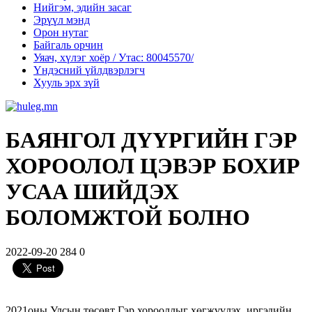
Нийгэм, эдийн засаг
Эрүүл мэнд
Орон нутаг
Байгаль орчин
Уяач, хүлэг хоёр / Утас: 80045570/
Үндэсний үйлдвэрлэгч
Хууль эрх зүй
БАЯНГОЛ ДҮҮРГИЙН ГЭР
ХОРООЛОЛ ЦЭВЭР БОХИР
УСАА ШИЙДЭХ
БОЛОМЖТОЙ БОЛНО
2022-09-20
284
0
2021оны Улсын төсөвт Гэр хорооллыг хөгжүүлэх, иргэдийн