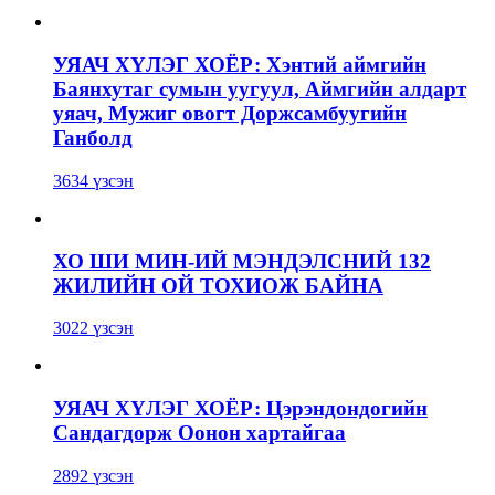
УЯАЧ ХҮЛЭГ ХОЁР: Хэнтий аймгийн
Баянхутаг сумын уугуул, Аймгийн алдарт
уяач, Мужиг овогт Доржсамбуугийн
Ганболд
3634 үзсэн
ХО ШИ МИН-ИЙ МЭНДЭЛСНИЙ 132
ЖИЛИЙН ОЙ ТОХИОЖ БАЙНА
3022 үзсэн
УЯАЧ ХҮЛЭГ ХОЁР: Цэрэндондогийн
Сандагдорж Оонон хартайгаа
2892 үзсэн