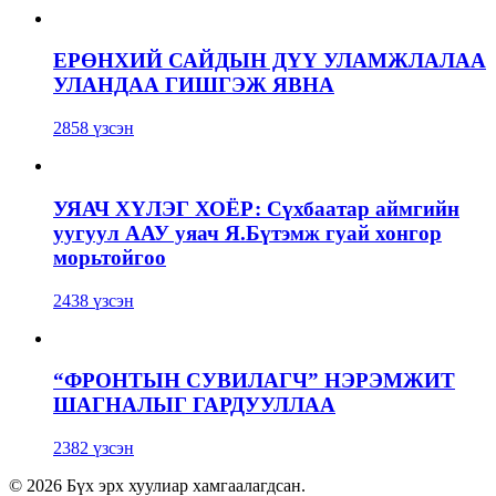
ЕРӨНХИЙ САЙДЫН ДҮҮ УЛАМЖЛАЛАА
УЛАНДАА ГИШГЭЖ ЯВНА
2858 үзсэн
УЯАЧ ХҮЛЭГ ХОЁР: Сүхбаатар аймгийн
уугуул ААУ уяач Я.Бүтэмж гуай хонгор
морьтойгоо
2438 үзсэн
“ФРОНТЫН СУВИЛАГЧ” НЭРЭМЖИТ
ШАГНАЛЫГ ГАРДУУЛЛАА
2382 үзсэн
© 2026 Бүх эрх хуулиар хамгаалагдсан.