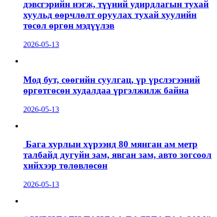
дэвсгэрийн нэгж, түүний удирдлагын тухай
хуульд өөрчлөлт оруулах тухай хуулийн
төсөл өргөн мэдүүлэв
2026-05-13
Мод бут, сөөгийн суулгац, үр үрслэгээний
өргөтгөсөн худалдаа үргэлжилж байна
2026-05-13
Бага хурлын хүрээнд 80 мянган ам метр
талбайд дугуйн зам, явган зам, авто зогсоол
хийхээр төлөвлөсөн
2026-05-13