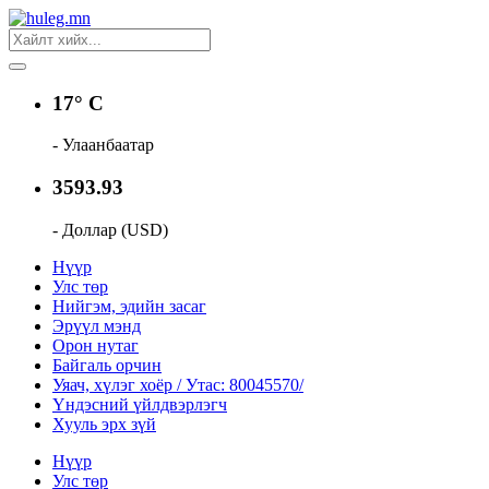
17° C
- Улаанбаатар
3593.93
- Доллар (USD)
Нүүр
Улс төр
Нийгэм, эдийн засаг
Эрүүл мэнд
Орон нутаг
Байгаль орчин
Уяач, хүлэг хоёр / Утас: 80045570/
Үндэсний үйлдвэрлэгч
Хууль эрх зүй
Нүүр
Улс төр