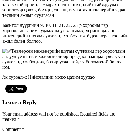
тав тухтай орчинд амьдрах орчин нөхцөлийг сайжруулах
зорилгоор цэвэр, бохир усны шугам татах инженерийн зураг
төслийн ажлыг суулгасан.
Баянгол дүүргийн 9, 10, 11, 21, 22, 23-р хорооны гэр
хорооллын зарим гудамжны ус хангамж, үерийн даланг
инженерийн шугам сүлжээнд холбох, иж бүрэн зураг төслийн
ажил бэлэн боллоо.
Төвлөрсөн инженерийн шугам сүлжээнд гэр хорооллын
айлууд үе шаттай холбогдсоноор иргэд хашаандаа цэвэр, усны
сүлжээнд холбогдож, бохир усаа шийдэх боломжтой болох
юм.
/эх сурвалж: Нийслэлийн мэдээ цахим хуудас/
Leave a Reply
Your email address will not be published.
Required fields are
marked
*
Comment
*