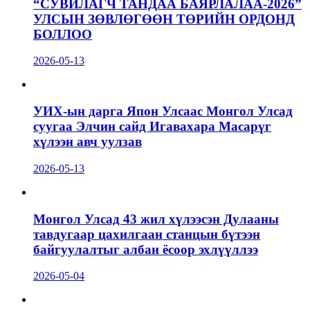
“СУВИЛАГЧ ТАНДАА БАЯРЛАЛАА-2026”
УЛСЫН ЗӨВЛӨГӨӨН ТӨРИЙН ОРДОНД
БОЛЛОО
2026-05-13
УИХ-ын дарга Япон Улсаас Монгол Улсад
суугаа Элчин сайд Игавахара Масарүг
хүлээн авч уулзав
2026-05-13
Монгол Улсад 43 жил хүлээсэн Дулааны
тавдугаар цахилгаан станцын бүтээн
байгуулалтыг албан ёсоор эхлүүллээ
2026-05-04