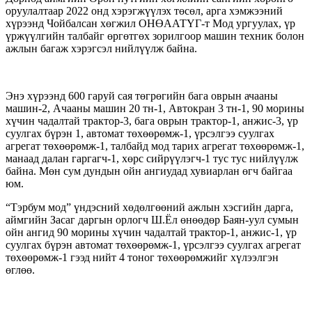
оруулалтаар 2022 онд хэрэгжүүлэх төсөл, арга хэмжээний
хүрээнд Чойбалсан хөгжил ОНӨААТҮГ-т Мод ургуулах, үр
үржүүлгийн талбайг өргөтгөх зорилгоор машин техник болон
ажлын багаж хэрэгсэл нийлүүлж байна.
Энэ хүрээнд 600 гаруй сая төгрөгийн бага оврын ачааны
машин-2, Ачааны машин 20 тн-1, Автокран 3 тн-1, 90 морины
хүчин чадалтай трактор-3, бага оврын трактор-1, анжис-3,
үр
суулгах бүрэн 1, автомат төхөөрөмж-1, үрсэлгээ суулгах
агрегат төхөөрөмж-1, талбайд мод тарих агрегат төхөөрөмж-1,
манаад далан гаргагч-1, хөрс сийрүүлэгч-1 тус тус нийлүүлж
байна. Мөн сум дундын ойн ангиудад хувиарлан өгч байгаа
юм.
“Тэрбум мод” үндэсний хөдөлгөөний ажлын хэсгийн дарга,
аймгийн Засаг даргын орлогч Ш.Ёл өнөөдөр Баян-уул сумын
ойн ангид 90 морины хүчин чадалтай трактор-1, анжис-1, үр
суулгах бүрэн автомат төхөөрөмж-1, үрсэлгээ суулгах агрегат
төхөөрөмж-1 гээд нийт 4 тоног төхөөрөмжийг хүлээлгэн
өглөө.