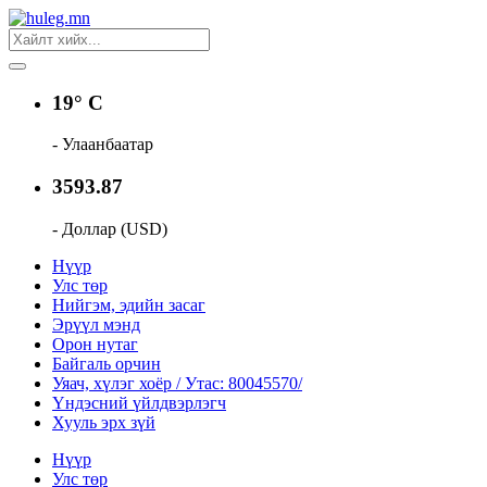
19° C
- Улаанбаатар
3593.87
- Доллар (USD)
Нүүр
Улс төр
Нийгэм, эдийн засаг
Эрүүл мэнд
Орон нутаг
Байгаль орчин
Уяач, хүлэг хоёр / Утас: 80045570/
Үндэсний үйлдвэрлэгч
Хууль эрх зүй
Нүүр
Улс төр