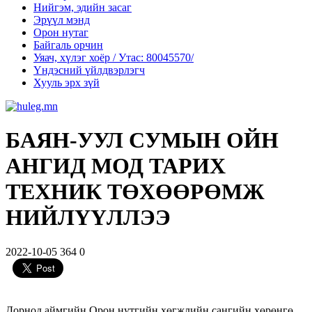
Нийгэм, эдийн засаг
Эрүүл мэнд
Орон нутаг
Байгаль орчин
Уяач, хүлэг хоёр / Утас: 80045570/
Үндэсний үйлдвэрлэгч
Хууль эрх зүй
БАЯН-УУЛ СУМЫН ОЙН
АНГИД МОД ТАРИХ
ТЕХНИК ТӨХӨӨРӨМЖ
НИЙЛҮҮЛЛЭЭ
2022-10-05
364
0
Дорнод аймгийн Орон нутгийн хөгжлийн сангийн хөрөнгө