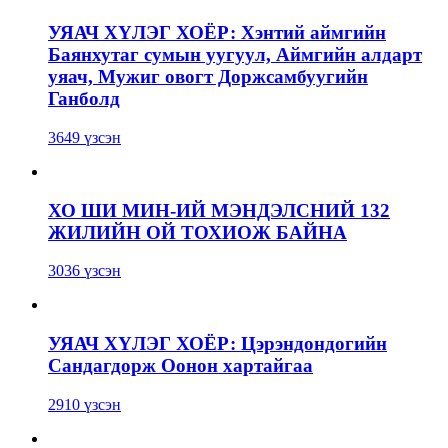
УЯАЧ ХҮЛЭГ ХОЁР: Хэнтий аймгийн
Баянхутаг сумын уугуул, Аймгийн алдарт
уяач, Мужиг овогт Доржсамбуугийн
Ганболд
3649 үзсэн
ХО ШИ МИН-ИЙ МЭНДЭЛСНИЙ 132
ЖИЛИЙН ОЙ ТОХИОЖ БАЙНА
3036 үзсэн
УЯАЧ ХҮЛЭГ ХОЁР: Цэрэндондогийн
Сандагдорж Оонон хартайгаа
2910 үзсэн