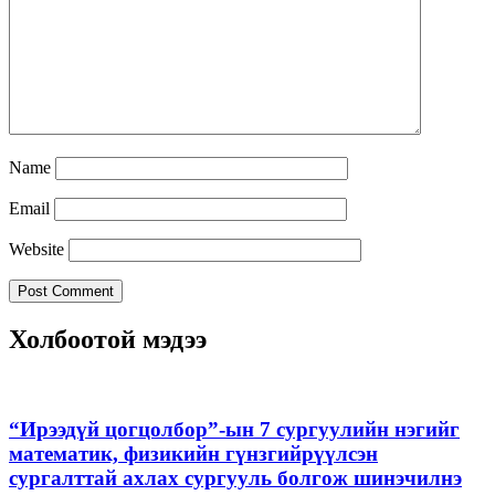
Name
Email
Website
Холбоотой мэдээ
“Ирээдүй цогцолбор”-ын 7 сургуулийн нэгийг
математик, физикийн гүнзгийрүүлсэн
сургалттай ахлах сургууль болгож шинэчилнэ