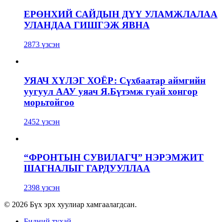
ЕРӨНХИЙ САЙДЫН ДҮҮ УЛАМЖЛАЛАА
УЛАНДАА ГИШГЭЖ ЯВНА
2873 үзсэн
УЯАЧ ХҮЛЭГ ХОЁР: Сүхбаатар аймгийн
уугуул ААУ уяач Я.Бүтэмж гуай хонгор
морьтойгоо
2452 үзсэн
“ФРОНТЫН СУВИЛАГЧ” НЭРЭМЖИТ
ШАГНАЛЫГ ГАРДУУЛЛАА
2398 үзсэн
© 2026 Бүх эрх хуулиар хамгаалагдсан.
Бидний тухай