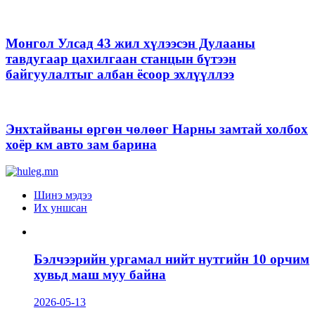
Монгол Улсад 43 жил хүлээсэн Дулааны
тавдугаар цахилгаан станцын бүтээн
байгуулалтыг албан ёсоор эхлүүллээ
Энхтайваны өргөн чөлөөг Нарны замтай холбох
хоёр км авто зам барина
Шинэ мэдээ
Их уншсан
Бэлчээрийн ургамал нийт нутгийн 10 орчим
хувьд маш муу байна
2026-05-13