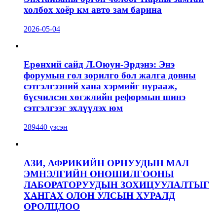
холбох хоёр км авто зам барина
2026-05-04
Ерөнхий сайд Л.Оюун-Эрдэнэ: Энэ
форумын гол зорилго бол жалга довны
сэтгэлгээний хана хэрмийг нурааж,
бүсчилсэн хөгжлийн реформын шинэ
сэтгэлгээг эхлүүлэх юм
289440 үзсэн
АЗИ, АФРИКИЙН ОРНУУДЫН МАЛ
ЭМНЭЛГИЙН ОНОШИЛГООНЫ
ЛАБОРАТОРУУДЫН ЗОХИЦУУЛАЛТЫГ
ХАНГАХ ОЛОН УЛСЫН ХУРАЛД
ОРОЛЦЛОО