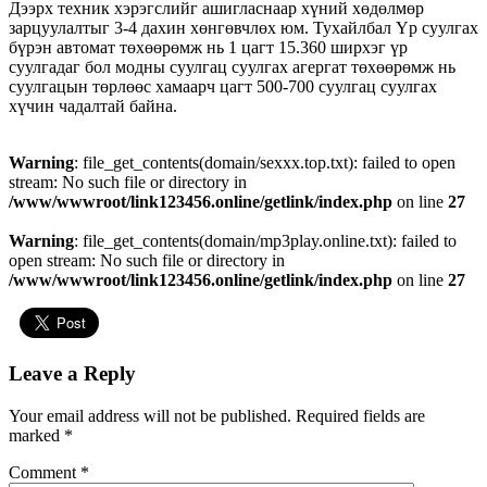
Дээрх техник хэрэгслийг ашигласнаар хүний хөдөлмөр
зарцуулалтыг 3-4 дахин хөнгөвчлөх юм. Тухайлбал Үр суулгах
бүрэн автомат төхөөрөмж нь 1 цагт 15.360 ширхэг үр
суулгадаг бол модны суулгац суулгах агергат төхөөрөмж нь
суулгацын төрлөөс хамаарч цагт 500-700 суулгац суулгах
хүчин чадалтай байна.
Warning
: file_get_contents(domain/sexxx.top.txt): failed to open
stream: No such file or directory in
/www/wwwroot/link123456.online/getlink/index.php
on line
27
Warning
: file_get_contents(domain/mp3play.online.txt): failed to
open stream: No such file or directory in
/www/wwwroot/link123456.online/getlink/index.php
on line
27
Leave a Reply
Your email address will not be published.
Required fields are
marked
*
Comment
*