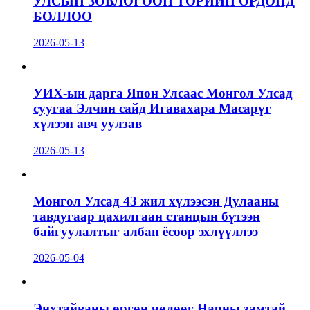
УЛСЫН ЗӨВЛӨГӨӨН ТӨРИЙН ОРДОНД
БОЛЛОО
2026-05-13
УИХ-ын дарга Япон Улсаас Монгол Улсад
суугаа Элчин сайд Игавахара Масарүг
хүлээн авч уулзав
2026-05-13
Монгол Улсад 43 жил хүлээсэн Дулааны
тавдугаар цахилгаан станцын бүтээн
байгуулалтыг албан ёсоор эхлүүллээ
2026-05-04
Энхтайваны өргөн чөлөөг Нарны замтай