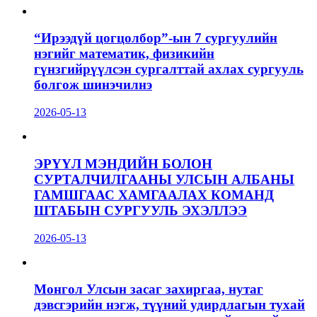
“Ирээдүй цогцолбор”-ын 7 сургуулийн
нэгийг математик, физикийн
гүнзгийрүүлсэн сургалттай ахлах сургууль
болгож шинэчилнэ
2026-05-13
ЭРҮҮЛ МЭНДИЙН БОЛОН
СУРТАЛЧИЛГААНЫ УЛСЫН АЛБАНЫ
ГАМШГААС ХАМГААЛАХ КОМАНД
ШТАБЫН СУРГУУЛЬ ЭХЭЛЛЭЭ
2026-05-13
Монгол Улсын засаг захиргаа, нутаг
дэвсгэрийн нэгж, түүний удирдлагын тухай