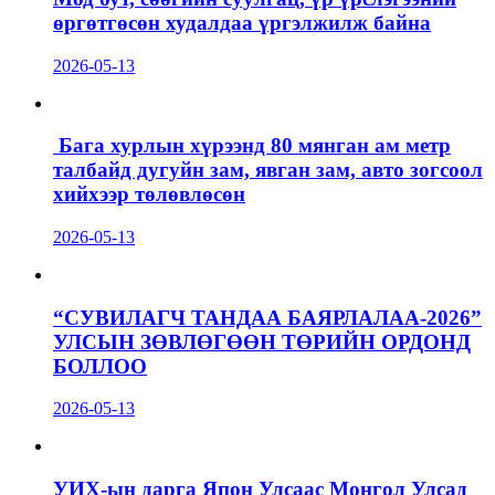
өргөтгөсөн худалдаа үргэлжилж байна
2026-05-13
Бага хурлын хүрээнд 80 мянган ам метр
талбайд дугуйн зам, явган зам, авто зогсоол
хийхээр төлөвлөсөн
2026-05-13
“СУВИЛАГЧ ТАНДАА БАЯРЛАЛАА-2026”
УЛСЫН ЗӨВЛӨГӨӨН ТӨРИЙН ОРДОНД
БОЛЛОО
2026-05-13
УИХ-ын дарга Япон Улсаас Монгол Улсад