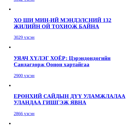
ХО ШИ МИН-ИЙ МЭНДЭЛСНИЙ 132
ЖИЛИЙН ОЙ ТОХИОЖ БАЙНА
3029 үзсэн
УЯАЧ ХҮЛЭГ ХОЁР: Цэрэндондогийн
Сандагдорж Оонон хартайгаа
2900 үзсэн
ЕРӨНХИЙ САЙДЫН ДҮҮ УЛАМЖЛАЛАА
УЛАНДАА ГИШГЭЖ ЯВНА
2866 үзсэн