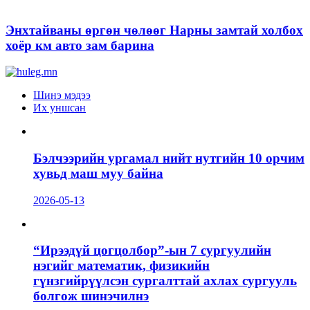
Энхтайваны өргөн чөлөөг Нарны замтай холбох
хоёр км авто зам барина
Шинэ мэдээ
Их уншсан
Бэлчээрийн ургамал нийт нутгийн 10 орчим
хувьд маш муу байна
2026-05-13
“Ирээдүй цогцолбор”-ын 7 сургуулийн
нэгийг математик, физикийн
гүнзгийрүүлсэн сургалттай ахлах сургууль
болгож шинэчилнэ