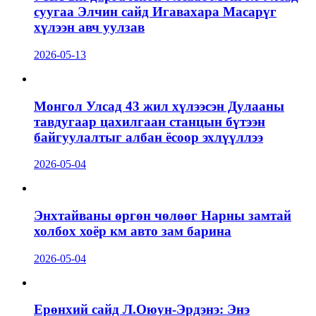
суугаа Элчин сайд Игавахара Масарүг
хүлээн авч уулзав
2026-05-13
Монгол Улсад 43 жил хүлээсэн Дулааны
тавдугаар цахилгаан станцын бүтээн
байгуулалтыг албан ёсоор эхлүүллээ
2026-05-04
Энхтайваны өргөн чөлөөг Нарны замтай
холбох хоёр км авто зам барина
2026-05-04
Ерөнхий сайд Л.Оюун-Эрдэнэ: Энэ