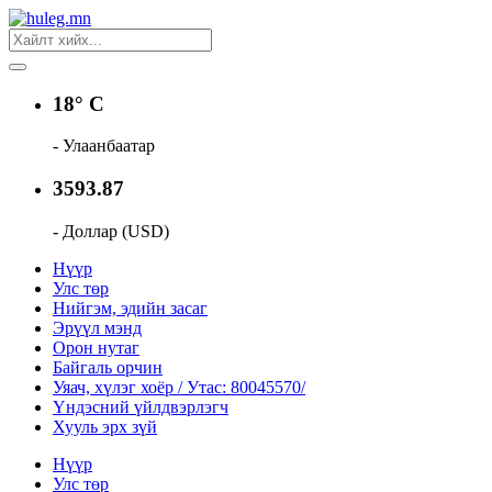
18° C
- Улаанбаатар
3593.87
- Доллар (USD)
Нүүр
Улс төр
Нийгэм, эдийн засаг
Эрүүл мэнд
Орон нутаг
Байгаль орчин
Уяач, хүлэг хоёр / Утас: 80045570/
Үндэсний үйлдвэрлэгч
Хууль эрх зүй
Нүүр
Улс төр