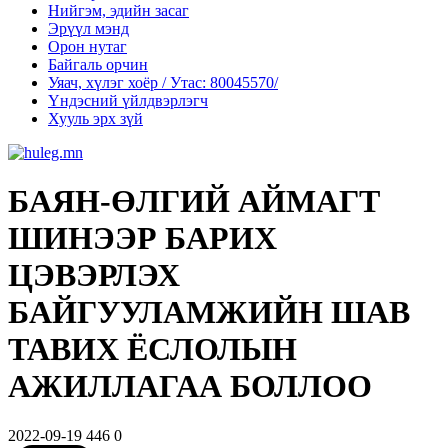
Нийгэм, эдийн засаг
Эрүүл мэнд
Орон нутаг
Байгаль орчин
Уяач, хүлэг хоёр / Утас: 80045570/
Үндэсний үйлдвэрлэгч
Хууль эрх зүй
БАЯН-ӨЛГИЙ АЙМАГТ
ШИНЭЭР БАРИХ
ЦЭВЭРЛЭХ
БАЙГУУЛАМЖИЙН ШАВ
ТАВИХ ЁСЛОЛЫН
АЖИЛЛАГАА БОЛЛОО
2022-09-19
446
0