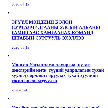
2026-05-13
ЭРҮҮЛ МЭНДИЙН БОЛОН
СУРТАЛЧИЛГААНЫ УЛСЫН АЛБАНЫ
ГАМШГААС ХАМГААЛАХ КОМАНД
ШТАБЫН СУРГУУЛЬ ЭХЭЛЛЭЭ
2026-05-13
Монгол Улсын засаг захиргаа, нутаг
дэвсгэрийн нэгж, түүний удирдлагын тухай
хуульд өөрчлөлт оруулах тухай хуулийн
төсөл өргөн мэдүүлэв
2026-05-13
Мод бут, сөөгийн суулгац, үр үрслэгээний