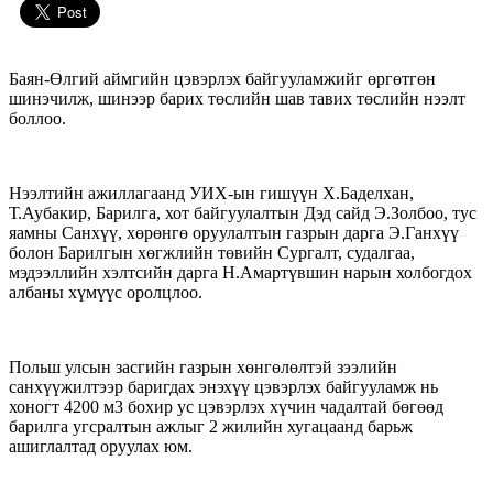
Баян-Өлгий аймгийн цэвэрлэх байгууламжийг өргөтгөн
шинэчилж, шинээр барих төслийн шав тавих төслийн нээлт
боллоо.
Нээлтийн ажиллагаанд УИХ-ын гишүүн Х.Баделхан,
Т.Аубакир, Барилга, хот байгуулалтын Дэд сайд Э.Золбоо, тус
яамны Санхүү, хөрөнгө оруулалтын газрын дарга Э.Ганхүү
болон Барилгын хөгжлийн төвийн Сургалт, судалгаа,
мэдээллийн хэлтсийн дарга Н.Амартүвшин нарын
холбогдох
албаны хүмүүс оролцлоо.
Польш улсын засгийн газрын хөнгөлөлтэй зээлийн
санхүүжилтээр баригдах энэхүү цэвэрлэх байгууламж нь
хоногт 4200 м3 бохир ус цэвэрлэх хүчин чадалтай бөгөөд
барилга угсралтын ажлыг 2 жилийн хугацаанд барьж
ашиглалтад оруулах юм.