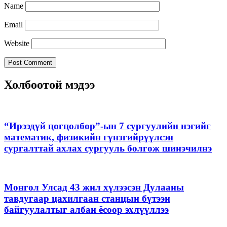
Name
Email
Website
Холбоотой мэдээ
“Ирээдүй цогцолбор”-ын 7 сургуулийн нэгийг
математик, физикийн гүнзгийрүүлсэн
сургалттай ахлах сургууль болгож шинэчилнэ
Монгол Улсад 43 жил хүлээсэн Дулааны
тавдугаар цахилгаан станцын бүтээн
байгуулалтыг албан ёсоор эхлүүллээ