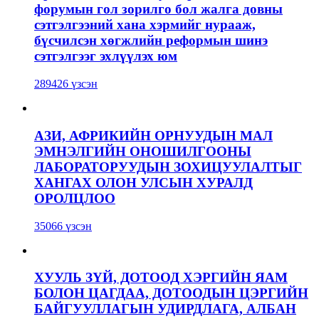
форумын гол зорилго бол жалга довны
сэтгэлгээний хана хэрмийг нурааж,
бүсчилсэн хөгжлийн реформын шинэ
сэтгэлгээг эхлүүлэх юм
289426 үзсэн
АЗИ, АФРИКИЙН ОРНУУДЫН МАЛ
ЭМНЭЛГИЙН ОНОШИЛГООНЫ
ЛАБОРАТОРУУДЫН ЗОХИЦУУЛАЛТЫГ
ХАНГАХ ОЛОН УЛСЫН ХУРАЛД
ОРОЛЦЛОО
35066 үзсэн
ХУУЛЬ ЗҮЙ, ДОТООД ХЭРГИЙН ЯАМ
БОЛОН ЦАГДАА, ДОТООДЫН ЦЭРГИЙН
БАЙГУУЛЛАГЫН УДИРДЛАГА, АЛБАН