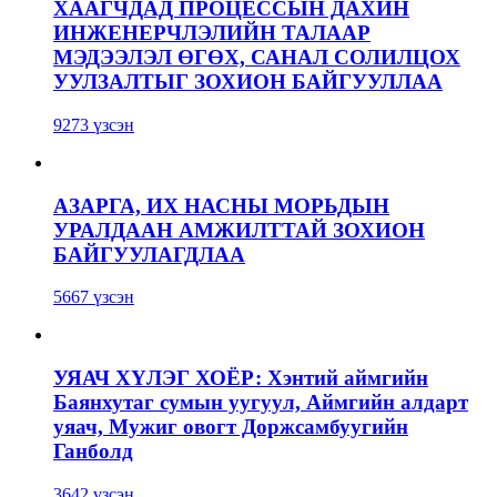
ХААГЧДАД ПРОЦЕССЫН ДАХИН
ИНЖЕНЕРЧЛЭЛИЙН ТАЛААР
МЭДЭЭЛЭЛ ӨГӨХ, САНАЛ СОЛИЛЦОХ
УУЛЗАЛТЫГ ЗОХИОН БАЙГУУЛЛАА
9273 үзсэн
АЗАРГА, ИХ НАСНЫ МОРЬДЫН
УРАЛДААН АМЖИЛТТАЙ ЗОХИОН
БАЙГУУЛАГДЛАА
5667 үзсэн
УЯАЧ ХҮЛЭГ ХОЁР: Хэнтий аймгийн
Баянхутаг сумын уугуул, Аймгийн алдарт
уяач, Мужиг овогт Доржсамбуугийн
Ганболд
3642 үзсэн