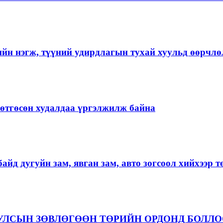
ийн нэгж, түүний удирдлагын тухай хуульд өөрчлө
ргөтгөсөн худалдаа үргэлжилж байна
айд дугуйн зам, явган зам, авто зогсоол хийхээр 
 УЛСЫН ЗӨВЛӨГӨӨН ТӨРИЙН ОРДОНД БОЛЛ