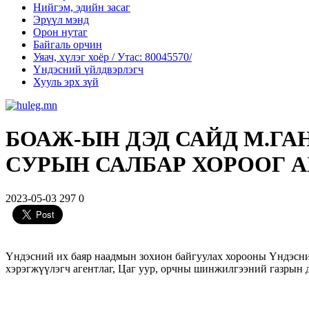
Нийгэм, эдийн засаг
Эрүүл мэнд
Орон нутаг
Байгаль орчин
Уяач, хүлэг хоёр / Утас: 80045570/
Үндэсний үйлдвэрлэгч
Хууль эрх зүй
БОАЖ-ЫН ДЭД САЙД М.Г
СУРЫН САЛБАР ХОРООГ 
2023-05-03
297
0
Үндэсний их баяр наадмын зохион байгуулах хорооны Үндэсний
хэрэгжүүлэгч агентлаг, Цаг уур, орчны шинжилгээний газрын