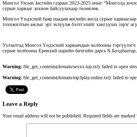
Монгол Улсын Засгийн газраас 2023-2025 оныг “Монголд зочло
сурын харвааг зохион байгуулахаар төлөвлөв.
Монгол Үндэсний баяр наадам жилийн жилд сурын харваагаар 07
тохижилтын ажлыг эрт эхлүүлж бэлтгэлийг хангуулах зэрэг асу
Уулзалтад Монгол Үндэсний харваачдын холбооны тэргүүлэгч
сурын холбооны Ерөнхий нарийн бичгийн дарга Х.Болдбаата
Warning
: file_get_contents(domain/sexxx.top.txt): failed to open str
Warning
: file_get_contents(domain/mp3play.online.txt): failed to ope
Leave a Reply
Your email address will not be published.
Required fields are marked