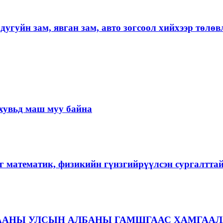
угуйн зам, явган зам, авто зогсоол хийхээр төлөв
хувьд маш муу байна
г математик, физикийн гүнзгийрүүлсэн сургалтта
ААНЫ УЛСЫН АЛБАНЫ ГАМШГААС ХАМГААЛ