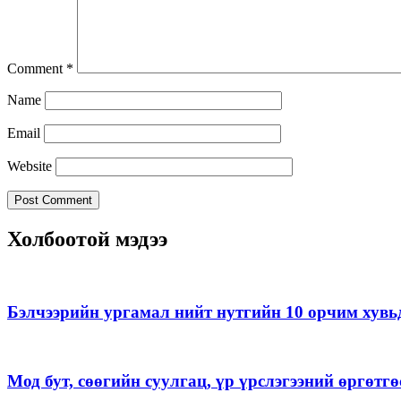
Comment
*
Name
Email
Website
Холбоотой мэдээ
Бэлчээрийн ургамал нийт нутгийн 10 орчим хувь
Мод бут, сөөгийн суулгац, үр үрслэгээний өргөт