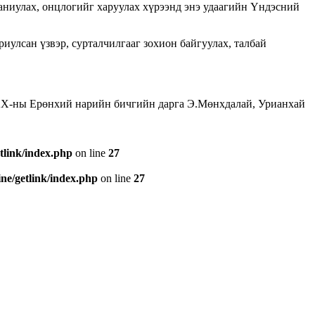
таниулах, онцлогийг харуулах хүрээнд энэ удаагийн Үндэсний
иулсан үзвэр, сурталчилгааг зохион байгуулах, талбай
ХХ-ны Ерөнхий нарийн бичгийн дарга Э.Мөнхдалай, Урианхай
tlink/index.php
on line
27
e/getlink/index.php
on line
27