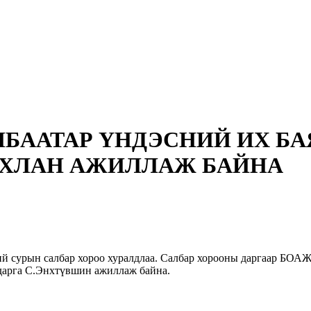
АНБААТАР ҮНДЭСНИЙ ИХ Б
АХЛАН АЖИЛЛАЖ БАЙНА
 сурын салбар хороо хуралдлаа. Салбар хорооны даргаар БОАЖ-
 дарга С.Энхтүвшин ажиллаж байна.