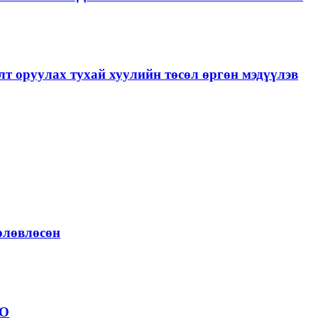
лт оруулах тухай хуулийн төсөл өргөн мэдүүлэв
төлөвлөсөн
ОО