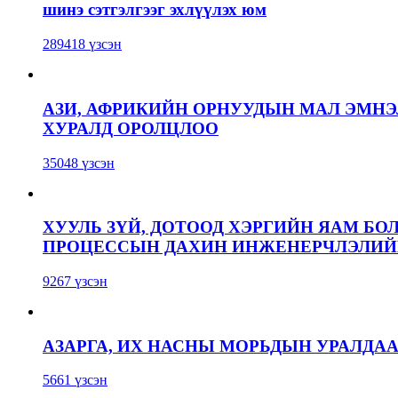
шинэ сэтгэлгээг эхлүүлэх юм
289418 үзсэн
АЗИ, АФРИКИЙН ОРНУУДЫН МАЛ ЭМН
ХУРАЛД ОРОЛЦЛОО
35048 үзсэн
ХУУЛЬ ЗҮЙ, ДОТООД ХЭРГИЙН ЯАМ БО
ПРОЦЕССЫН ДАХИН ИНЖЕНЕРЧЛЭЛИЙН
9267 үзсэн
АЗАРГА, ИХ НАСНЫ МОРЬДЫН УРАЛДА
5661 үзсэн