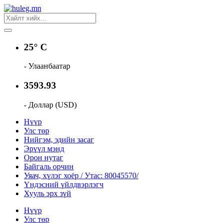
25° C
- Улаанбаатар
3593.93
- Доллар (USD)
Нүүр
Улс төр
Нийгэм, эдийн засаг
Эрүүл мэнд
Орон нутаг
Байгаль орчин
Уяач, хүлэг хоёр / Утас: 80045570/
Үндэсний үйлдвэрлэгч
Хууль эрх зүй
Нүүр
Улс төр