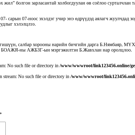
х жил” болгон зарласантай холбогдуулан өв соёлоо сурталчлан 
- сарын 07-ноос эхэлдэг учир энэ өдрүүдэд аялагч жуулчдад зор
удлыг хэлэлцлээ.
 гишүүн, салбар хорооны нарийн бичгийн дарга Б.Нямбаяр, МҮ
р, БОАЖЯ-ны АЖБЗГ-ын мэргэжилтэн Б.Жавхлан нар оролцлоо.
eam: No such file or directory in
/www/wwwroot/link123456.online/ge
n stream: No such file or directory in
/www/wwwroot/link123456.onlin
*