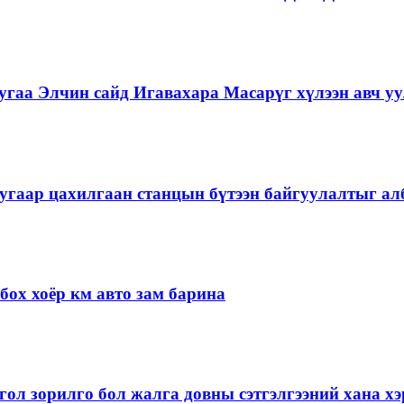
гаа Элчин сайд Игавахара Масарүг хүлээн авч уу
угаар цахилгаан станцын бүтээн байгуулалтыг алб
ох хоёр км авто зам барина
ол зорилго бол жалга довны сэтгэлгээний хана 