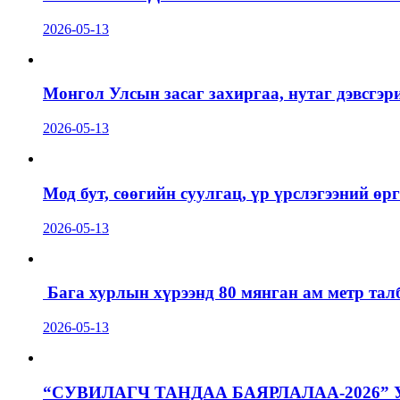
2026-05-13
Монгол Улсын засаг захиргаа, нутаг дэвсгэр
2026-05-13
Мод бут, сөөгийн суулгац, үр үрслэгээний ө
2026-05-13
Бага хурлын хүрээнд 80 мянган ам метр талб
2026-05-13
“СУВИЛАГЧ ТАНДАА БАЯРЛАЛАА-2026”