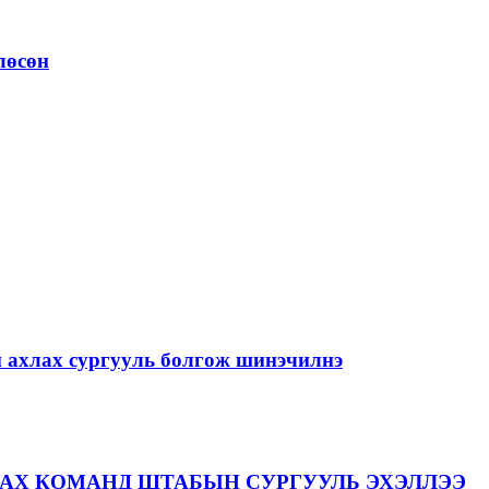
лөсөн
й ахлах сургууль болгож шинэчилнэ
АХ КОМАНД ШТАБЫН СУРГУУЛЬ ЭХЭЛЛЭЭ