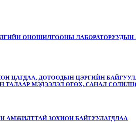
ЭЛГИЙН ОНОШИЛГООНЫ ЛАБОРАТОРУУДЫН 
ЛОН ЦАГДАА, ДОТООДЫН ЦЭРГИЙН БАЙГУУЛ
 ТАЛААР МЭДЭЭЛЭЛ ӨГӨХ, САНАЛ СОЛИЛЦ
АН АМЖИЛТТАЙ ЗОХИОН БАЙГУУЛАГДЛАА