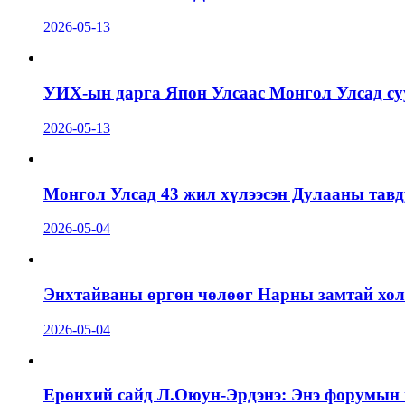
2026-05-13
УИХ-ын дарга Япон Улсаас Монгол Улсад суу
2026-05-13
Монгол Улсад 43 жил хүлээсэн Дулааны тавд
2026-05-04
Энхтайваны өргөн чөлөөг Нарны замтай холб
2026-05-04
Ерөнхий сайд Л.Оюун-Эрдэнэ: Энэ форумын г