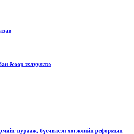
лзав
ан ёсоор эхлүүллээ
хэрмийг нурааж, бүсчилсэн хөгжлийн реформын