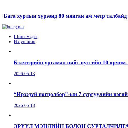
Бага хурлын хүрээнд 80 мянган ам метр талбайд д
Шинэ мэдээ
Их уншсан
Бэлчээрийн ургамал нийт нутгийн 10 орчим 
2026-05-13
“Ирээдүй цогцолбор”-ын 7 сургуулийн нэгий
2026-05-13
ЭРҮҮЛ МЭНДИЙН БОЛОН СУРТАЛЧИЛГ