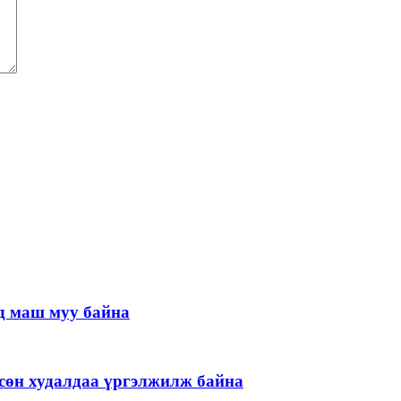
д маш муу байна
гөсөн худалдаа үргэлжилж байна