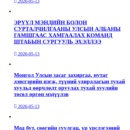
2026-05-13
ЭРҮҮЛ МЭНДИЙН БОЛОН
СУРТАЛЧИЛГААНЫ УЛСЫН АЛБАНЫ
ГАМШГААС ХАМГААЛАХ КОМАНД
ШТАБЫН СУРГУУЛЬ ЭХЭЛЛЭЭ
2026-05-13
Монгол Улсын засаг захиргаа, нутаг
дэвсгэрийн нэгж, түүний удирдлагын тухай
хуульд өөрчлөлт оруулах тухай хуулийн
төсөл өргөн мэдүүлэв
2026-05-13
Мод бут, сөөгийн суулгац, үр үрслэгээний