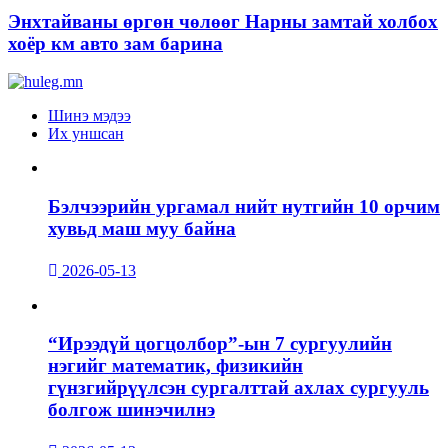
Энхтайваны өргөн чөлөөг Нарны замтай холбох
хоёр км авто зам барина
Шинэ мэдээ
Их уншсан
Бэлчээрийн ургамал нийт нутгийн 10 орчим
хувьд маш муу байна
2026-05-13
“Ирээдүй цогцолбор”-ын 7 сургуулийн
нэгийг математик, физикийн
гүнзгийрүүлсэн сургалттай ахлах сургууль
болгож шинэчилнэ