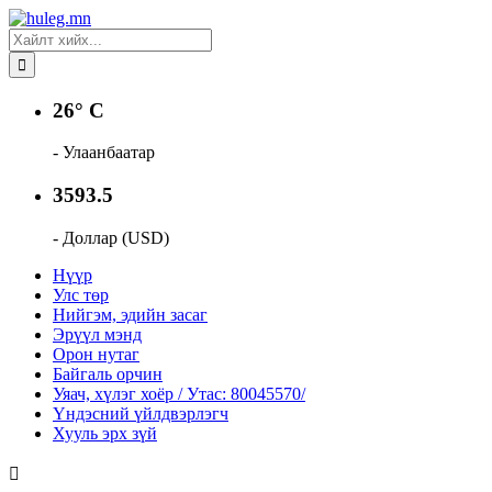
26° C
- Улаанбаатар
3593.5
- Доллар (USD)
Нүүр
Улс төр
Нийгэм, эдийн засаг
Эрүүл мэнд
Орон нутаг
Байгаль орчин
Уяач, хүлэг хоёр / Утас: 80045570/
Үндэсний үйлдвэрлэгч
Хууль эрх зүй