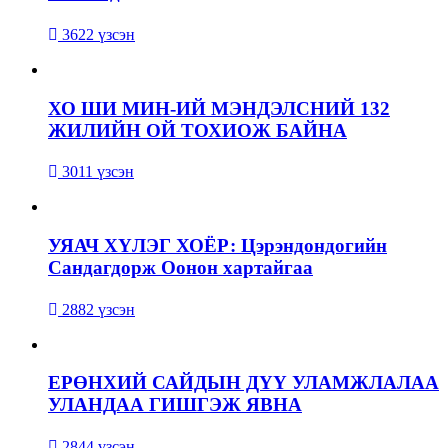
3622 үзсэн
ХО ШИ МИН-ИЙ МЭНДЭЛСНИЙ 132
ЖИЛИЙН ОЙ ТОХИОЖ БАЙНА
3011 үзсэн
УЯАЧ ХҮЛЭГ ХОЁР: Цэрэндондогийн
Сандагдорж Оонон хартайгаа
2882 үзсэн
ЕРӨНХИЙ САЙДЫН ДҮҮ УЛАМЖЛАЛАА
УЛАНДАА ГИШГЭЖ ЯВНА
2844 үзсэн