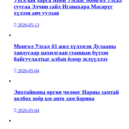
УИХ-ын дарга Япон Улсаас Монгол Улсад
суугаа Элчин сайд Игавахара Масарүг
хүлээн авч уулзав
2026-05-13
Монгол Улсад 43 жил хүлээсэн Дулааны
тавдугаар цахилгаан станцын бүтээн
байгуулалтыг албан ёсоор эхлүүллээ
2026-05-04
Энхтайваны өргөн чөлөөг Нарны замтай
холбох хоёр км авто зам барина
2026-05-04