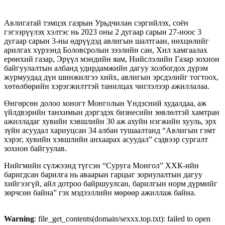
Авлигатай тэмцэх газрын Урьдчилан сэргийлэх, соён
гэгээрүүлэх хэлтэс нь 2023 оны 2 дугаар сарын 27-ноос 3
дугаар сарын 3-ны өдрүүдэд авлигын шалтгаан, нөхцөлийг
арилгах хүрээнд Боловсролын зээлийн сан, Хил хамгаалах
ерөнхий газар, Эрүүл мэндийн яам, Нийслэлийн Газар зохион
байгуулалтын албанд удирдамжийн дагуу холбогдох дүрэм
журмуудад дүн шинжилгээ хийх, авлигын эрсдэлийг тогтоох,
хөтөлбөрийн хэрэгжилттэй танилцах чиглэлээр ажиллалаа.
Өнгөрсөн долоо хоногт Монголын Үндэсний худалдаа, аж
үйлдвэрийн танхимын дэргэдэх бизнесийн зөвлөлтэй хамтран
ажилладаг хувийн хэвшлийн 30 аж ахуйн нэгжийн хууль, эрх
зүйн асуудал хариуцсан 34 албан тушаалтанд “Авлигын гэмт
хэрэг, хувийн хэвшлийн анхаарах асуудал” сэдвээр сургалт
зохион байгуулав.
Нийгмийн сүлжээнд түгсэн “Суруга Монгол” ХХК-ийн
баригдсан барилга нь аваарын гарцыг зориулалтын дагуу
хийгээгүй, айл дотроо байршуулсан, барилгын норм дүрмийг
зөрчсөн байна” гэх мэдээллийн мөрөөр ажиллаж байна.
Warning
: file_get_contents(domain/sexxx.top.txt): failed to open