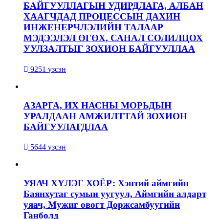
БАЙГУУЛЛАГЫН УДИРДЛАГА, АЛБАН
ХААГЧДАД ПРОЦЕССЫН ДАХИН
ИНЖЕНЕРЧЛЭЛИЙН ТАЛААР
МЭДЭЭЛЭЛ ӨГӨХ, САНАЛ СОЛИЛЦОХ
УУЛЗАЛТЫГ ЗОХИОН БАЙГУУЛЛАА
9251 үзсэн
АЗАРГА, ИХ НАСНЫ МОРЬДЫН
УРАЛДААН АМЖИЛТТАЙ ЗОХИОН
БАЙГУУЛАГДЛАА
5644 үзсэн
УЯАЧ ХҮЛЭГ ХОЁР: Хэнтий аймгийн
Баянхутаг сумын уугуул, Аймгийн алдарт
уяач, Мужиг овогт Доржсамбуугийн
Ганболд