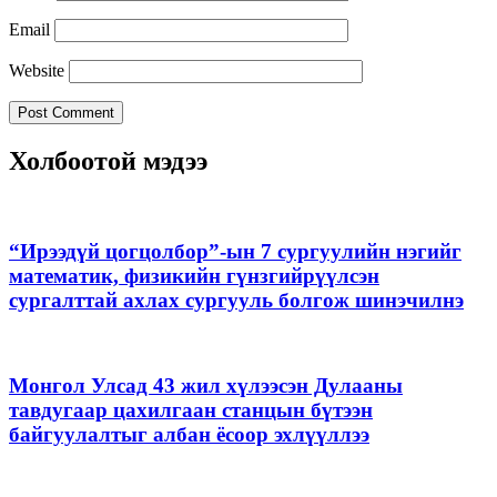
Email
Website
Холбоотой мэдээ
“Ирээдүй цогцолбор”-ын 7 сургуулийн нэгийг
математик, физикийн гүнзгийрүүлсэн
сургалттай ахлах сургууль болгож шинэчилнэ
Монгол Улсад 43 жил хүлээсэн Дулааны
тавдугаар цахилгаан станцын бүтээн
байгуулалтыг албан ёсоор эхлүүллээ