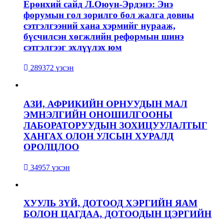
Ерөнхий сайд Л.Оюун-Эрдэнэ: Энэ
форумын гол зорилго бол жалга довны
сэтгэлгээний хана хэрмийг нурааж,
бүсчилсэн хөгжлийн реформын шинэ
сэтгэлгээг эхлүүлэх юм
289372 үзсэн
АЗИ, АФРИКИЙН ОРНУУДЫН МАЛ
ЭМНЭЛГИЙН ОНОШИЛГООНЫ
ЛАБОРАТОРУУДЫН ЗОХИЦУУЛАЛТЫГ
ХАНГАХ ОЛОН УЛСЫН ХУРАЛД
ОРОЛЦЛОО
34957 үзсэн
ХУУЛЬ ЗҮЙ, ДОТООД ХЭРГИЙН ЯАМ
БОЛОН ЦАГДАА, ДОТООДЫН ЦЭРГИЙН