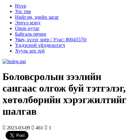
Нүүр
Улс төр
Нийгэм, эдийн засаг
Эрүүл мэнд
Орон нутаг
Байгаль орчин
Уяач, хүлэг хоёр / Утас: 80045570/
Үндэсний үйлдвэрлэгч
Хууль эрх зүй
Боловсролын зээлийн
сангаас олгож буй тэтгэлэг,
хөтөлбөрийн хэрэгжилтийг
шалгав
2023-03-09
461
1