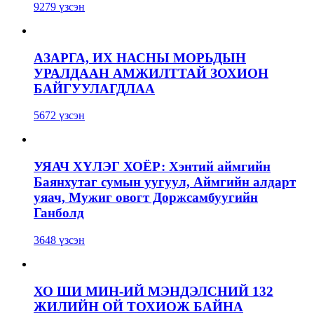
9279 үзсэн
АЗАРГА, ИХ НАСНЫ МОРЬДЫН
УРАЛДААН АМЖИЛТТАЙ ЗОХИОН
БАЙГУУЛАГДЛАА
5672 үзсэн
УЯАЧ ХҮЛЭГ ХОЁР: Хэнтий аймгийн
Баянхутаг сумын уугуул, Аймгийн алдарт
уяач, Мужиг овогт Доржсамбуугийн
Ганболд
3648 үзсэн
ХО ШИ МИН-ИЙ МЭНДЭЛСНИЙ 132
ЖИЛИЙН ОЙ ТОХИОЖ БАЙНА