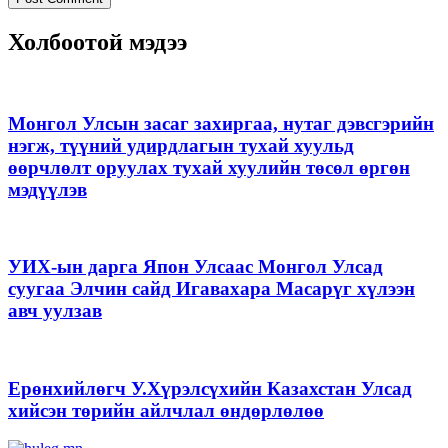
Холбоотой мэдээ
Монгол Улсын засаг захиргаа, нутаг дэвсгэрийн
нэгж, түүний удирдлагын тухай хуульд
өөрчлөлт оруулах тухай хуулийн төсөл өргөн
мэдүүлэв
УИХ-ын дарга Япон Улсаас Монгол Улсад
суугаа Элчин сайд Игавахара Масарүг хүлээн
авч уулзав
Ерөнхийлөгч У.Хүрэлсүхийн Казахстан Улсад
хийсэн төрийн айлчлал өндөрлөлөө