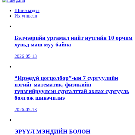
Шинэ мэдээ
Их уншсан
Бэлчээрийн ургамал нийт нутгийн 10 орчим
хувьд маш муу байна
2026-05-13
“Ирээдүй цогцолбор”-ын 7 сургуулийн
нэгийг математик, физикийн
гүнзгийрүүлсэн сургалттай ахлах сургууль
болгож шинэчилнэ
2026-05-13
ЭРҮҮЛ МЭНДИЙН БОЛОН