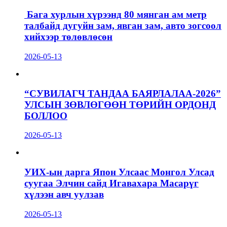
Бага хурлын хүрээнд 80 мянган ам метр
талбайд дугуйн зам, явган зам, авто зогсоол
хийхээр төлөвлөсөн
2026-05-13
“СУВИЛАГЧ ТАНДАА БАЯРЛАЛАА-2026”
УЛСЫН ЗӨВЛӨГӨӨН ТӨРИЙН ОРДОНД
БОЛЛОО
2026-05-13
УИХ-ын дарга Япон Улсаас Монгол Улсад
суугаа Элчин сайд Игавахара Масарүг
хүлээн авч уулзав
2026-05-13