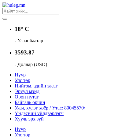
18° C
- Улаанбаатар
3593.87
- Доллар (USD)
Нүүр
Улс төр
Нийгэм, эдийн засаг
Эрүүл мэнд
Орон нутаг
Байгаль орчин
Уяач, хүлэг хоёр / Утас: 80045570/
Үндэсний үйлдвэрлэгч
Хууль эрх зүй
Нүүр
Улс төр