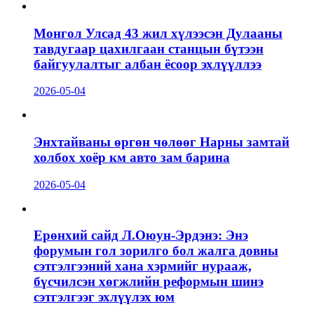
Монгол Улсад 43 жил хүлээсэн Дулааны
тавдугаар цахилгаан станцын бүтээн
байгуулалтыг албан ёсоор эхлүүллээ
2026-05-04
Энхтайваны өргөн чөлөөг Нарны замтай
холбох хоёр км авто зам барина
2026-05-04
Ерөнхий сайд Л.Оюун-Эрдэнэ: Энэ
форумын гол зорилго бол жалга довны
сэтгэлгээний хана хэрмийг нурааж,
бүсчилсэн хөгжлийн реформын шинэ
сэтгэлгээг эхлүүлэх юм