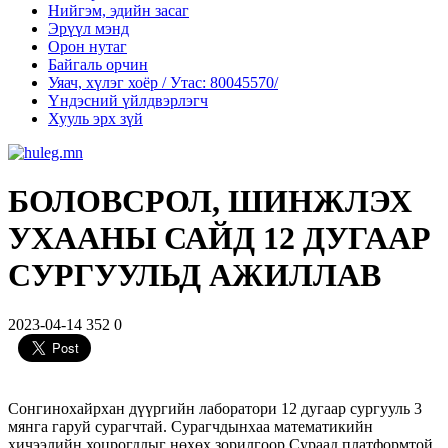
Нийгэм, эдийн засаг
Эрүүл мэнд
Орон нутаг
Байгаль орчин
Уяач, хүлэг хоёр / Утас: 80045570/
Үндэсний үйлдвэрлэгч
Хууль эрх зүй
БОЛОВСРОЛ, ШИНЖЛЭХ
УХААНЫ САЙД 12 ДУГААР
СУРГУУЛЬД АЖИЛЛАВ
2023-04-14
352
0
Сонгинохайрхан дүүргийн лаборатори 12 дугаар сургууль 3
мянга гаруй сурагчтай. Сурагчдынхаа математикийн
хичээлийн хоцрогдлыг нөхөх зорилгоор Сураад платформтой