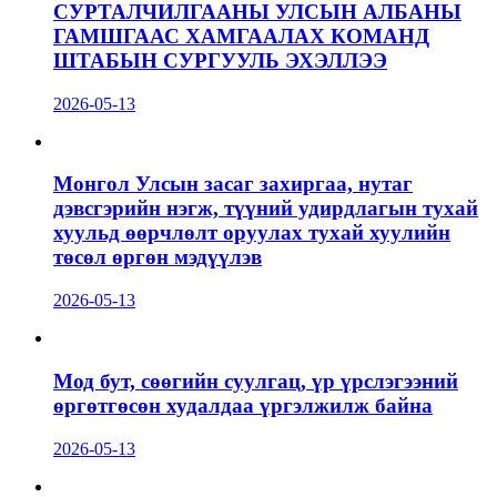
СУРТАЛЧИЛГААНЫ УЛСЫН АЛБАНЫ
ГАМШГААС ХАМГААЛАХ КОМАНД
ШТАБЫН СУРГУУЛЬ ЭХЭЛЛЭЭ
2026-05-13
Монгол Улсын засаг захиргаа, нутаг
дэвсгэрийн нэгж, түүний удирдлагын тухай
хуульд өөрчлөлт оруулах тухай хуулийн
төсөл өргөн мэдүүлэв
2026-05-13
Мод бут, сөөгийн суулгац, үр үрслэгээний
өргөтгөсөн худалдаа үргэлжилж байна
2026-05-13