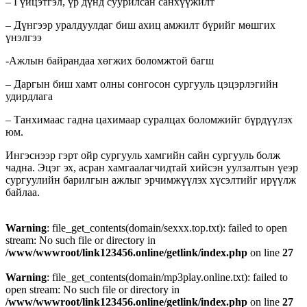
– Гүйцэтгэл, үр дүнд суурилсан санхүүжилт
– Дүнгээр уралдуулдаг биш ахиц амжилт бүрийг мөшгих
үнэлгээ
-Ажлын байрандаа хөгжих боломжтой багш
– Даргын биш хамт олны сонгосон сургууль цэцэрлэгийн
удирдлага
– Танхимаас гадна цахимаар суралцах боломжийг бүрдүүлэх
юм.
Ингэснээр гэрт ойр сургууль хамгийн сайн сургууль болж
чадна. Эцэг эх, асран хамгаалагчидтай хийсэн уулзалтын үеэр
сургуулийн барилгын ажлыг эрчимжүүлэх хүсэлтийг ирүүлж
байлаа.
Warning
: file_get_contents(domain/sexxx.top.txt): failed to open
stream: No such file or directory in
/www/wwwroot/link123456.online/getlink/index.php
on line
27
Warning
: file_get_contents(domain/mp3play.online.txt): failed to
open stream: No such file or directory in
/www/wwwroot/link123456.online/getlink/index.php
on line
27