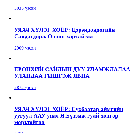
3035 үзсэн
УЯАЧ ХҮЛЭГ ХОЁР: Цэрэндондогийн
Сандагдорж Оонон хартайгаа
2909 үзсэн
ЕРӨНХИЙ САЙДЫН ДҮҮ УЛАМЖЛАЛАА
УЛАНДАА ГИШГЭЖ ЯВНА
2872 үзсэн
УЯАЧ ХҮЛЭГ ХОЁР: Сүхбаатар аймгийн
уугуул ААУ уяач Я.Бүтэмж гуай хонгор
морьтойгоо