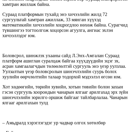
хамтран жиллаж байна.
Сураад платформын тухайд энэ хичээлийн жилд 72
сургуультай хамтран ажиллаж, 33 мянган хүүхэд
математикийн хичээлийн хоцрогдлоо нөхөж байна. Сурагчид
түвшингээ тогтоолгож хоцорсон агуулга, ангиас эхлэн
хичээллэдэг юм.
Боловсрол, шинжлэх ухааны сайд Л.Энх-Амгалан Сураад
платформ ашиглан суралцаж байгаа хүүхдүүдийн эцэг эх,
асран хамгаалагчдын төлөөлөлтэй сургууль энэ үеэр уулзлаа.
Уулзалтын үеэр боловсролын шинэчлэлийн суурь болох
хуулийн өөрчлөлтийн талаар тодорхой мэдээлэл өгсөн юм.
Хот хөдөөгийн, төрийн хувийн, хотын төвийн болон захын
гэсэн сургууль хоорондын чанарын ялгааг арилгахад эрх зүйн
шинэчлэлийн зорилго оршиж байгааг тайлбарлалаа. Чанарын
ялгааг арилгахын тулд
– Амьдралд хэрэглэгэдэг ур чадвар олгох хөтөлбөр