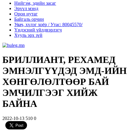
Нийгэм, эдийн засаг
Эрүүл мэнд
Орон нутаг
Байгаль орчин
Уяач, хүлэг хоёр / Утас: 80045570/
Үндэсний үйлдвэрлэгч
Хууль эрх зүй
БРИЛЛИАНТ, РЕХАМЕД
ЭМНЭЛГҮҮДЭД ЭМД-ИЙН
ХӨНГӨЛӨЛТӨӨР БАЙ
ЭМЧИЛГЭЭГ ХИЙЖ
БАЙНА
2022-10-13
510
0