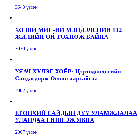
3643 үзсэн
ХО ШИ МИН-ИЙ МЭНДЭЛСНИЙ 132
ЖИЛИЙН ОЙ ТОХИОЖ БАЙНА
3030 үзсэн
УЯАЧ ХҮЛЭГ ХОЁР: Цэрэндондогийн
Сандагдорж Оонон хартайгаа
2902 үзсэн
ЕРӨНХИЙ САЙДЫН ДҮҮ УЛАМЖЛАЛАА
УЛАНДАА ГИШГЭЖ ЯВНА
2867 үзсэн