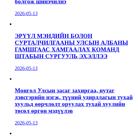
болгож шинэчилнэ
2026-05-13
ЭРҮҮЛ МЭНДИЙН БОЛОН
СУРТАЛЧИЛГААНЫ УЛСЫН АЛБАНЫ
ГАМШГААС ХАМГААЛАХ КОМАНД
ШТАБЫН СУРГУУЛЬ ЭХЭЛЛЭЭ
2026-05-13
Монгол Улсын засаг захиргаа, нутаг
дэвсгэрийн нэгж, түүний удирдлагын тухай
хуульд өөрчлөлт оруулах тухай хуулийн
төсөл өргөн мэдүүлэв
2026-05-13