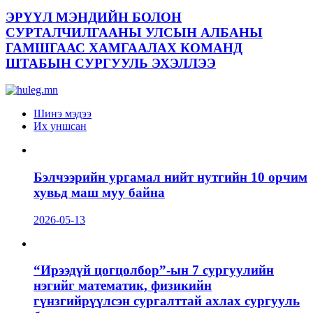
ЭРҮҮЛ МЭНДИЙН БОЛОН
СУРТАЛЧИЛГААНЫ УЛСЫН АЛБАНЫ
ГАМШГААС ХАМГААЛАХ КОМАНД
ШТАБЫН СУРГУУЛЬ ЭХЭЛЛЭЭ
Шинэ мэдээ
Их уншсан
Бэлчээрийн ургамал нийт нутгийн 10 орчим
хувьд маш муу байна
2026-05-13
“Ирээдүй цогцолбор”-ын 7 сургуулийн
нэгийг математик, физикийн
гүнзгийрүүлсэн сургалттай ахлах сургууль