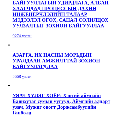
БАЙГУУЛЛАГЫН УДИРДЛАГА, АЛБАН
ХААГЧДАД ПРОЦЕССЫН ДАХИН
ИНЖЕНЕРЧЛЭЛИЙН ТАЛААР
МЭДЭЭЛЭЛ ӨГӨХ, САНАЛ СОЛИЛЦОХ
УУЛЗАЛТЫГ ЗОХИОН БАЙГУУЛЛАА
9274 үзсэн
АЗАРГА, ИХ НАСНЫ МОРЬДЫН
УРАЛДААН АМЖИЛТТАЙ ЗОХИОН
БАЙГУУЛАГДЛАА
5668 үзсэн
УЯАЧ ХҮЛЭГ ХОЁР: Хэнтий аймгийн
Баянхутаг сумын уугуул, Аймгийн алдарт
уяач, Мужиг овогт Доржсамбуугийн
Ганболд