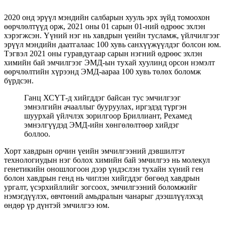
2020 онд эрүүл мэндийн салбарын хууль эрх зүйд томоохон
өөрчлөлтүүд орж, 2021 оны 01 сарын 01-ний өдрөөс эхлэн
хэрэгжсэн. Үүний нэг нь хавдрын үеийн тусламж, үйлчилгээг
эрүүл мэндийн даатгалаас 100 хувь санхүүжүүлдэг болсон юм.
Тэгвэл 2021 оны гуравдугаар сарын нэгний өдрөөс эхлэн
химийн бай эмчилгээг ЭМД-ын тухай хуулинд орсон нэмэлт
өөрчлөлтийн хүрээнд ЭМД-аараа 100 хувь төлөх боломж
бүрдсэн.
Ганц ХСҮТ-д хийгддэг байсан тус эмчилгээг
эмнэлгийн ачааллыг бууруулах, иргэдэд түргэн
шуурхай үйлчлэх зорилгоор Бриллиант, Рехамед
эмнэлгүүдэд ЭМД-ийн хөнгөлөлтөөр хийдэг
боллоо.
Хорт хавдрын орчин үеийн эмчилгээний дэвшилтэт
технологиудын нэг болох химийн бай эмчилгээ нь молекул
генетикийн оношлогоон дээр үндэслэн тухайн хүний ген
болон хавдрын генд нь чиглэн хийгддэг бөгөөд хавдрын
ургалт, үсэрхийллийг зогсоох, эмчилгээний боломжийг
нэмэгдүүлэх, өвчтөний амьдралын чанарыг дээшлүүлэхэд
өндөр үр дүнтэй эмчилгээ юм.