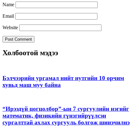
Name
Email
Website
Холбоотой мэдээ
Бэлчээрийн ургамал нийт нутгийн 10 орчим
хувьд маш муу байна
“Ирээдүй цогцолбор”-ын 7 сургуулийн нэгийг
математик, физикийн гүнзгийрүүлсэн
сургалттай ахлах сургууль болгож шинэчилнэ