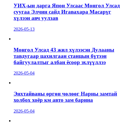
УИХ-ын дарга Япон Улсаас Монгол Улсад
суугаа Элчин сайд Игавахара Масарүг
хүлээн авч уулзав
2026-05-13
Монгол Улсад 43 жил хүлээсэн Дулааны
тавдугаар цахилгаан станцын бүтээн
байгуулалтыг албан ёсоор эхлүүллээ
2026-05-04
Энхтайваны өргөн чөлөөг Нарны замтай
холбох хоёр км авто зам барина
2026-05-04