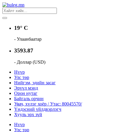
19° C
- Улаанбаатар
3593.87
- Доллар (USD)
Нүүр
Улс төр
Нийгэм, эдийн засаг
Эрүүл мэнд
Орон нутаг
Байгаль орчин
Уяач, хүлэг хоёр / Утас: 80045570/
Үндэсний үйлдвэрлэгч
Хууль эрх зүй
Нүүр
Улс төр