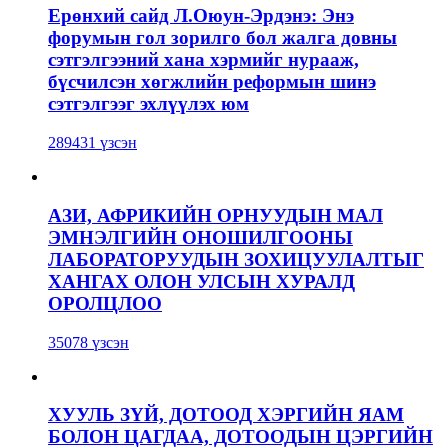
Ерөнхий сайд Л.Оюун-Эрдэнэ: Энэ
форумын гол зорилго бол жалга довны
сэтгэлгээний хана хэрмийг нурааж,
бүсчилсэн хөгжлийн реформын шинэ
сэтгэлгээг эхлүүлэх юм
289431 үзсэн
АЗИ, АФРИКИЙН ОРНУУДЫН МАЛ
ЭМНЭЛГИЙН ОНОШИЛГООНЫ
ЛАБОРАТОРУУДЫН ЗОХИЦУУЛАЛТЫГ
ХАНГАХ ОЛОН УЛСЫН ХУРАЛД
ОРОЛЦЛОО
35078 үзсэн
ХУУЛЬ ЗҮЙ, ДОТООД ХЭРГИЙН ЯАМ
БОЛОН ЦАГДАА, ДОТООДЫН ЦЭРГИЙН