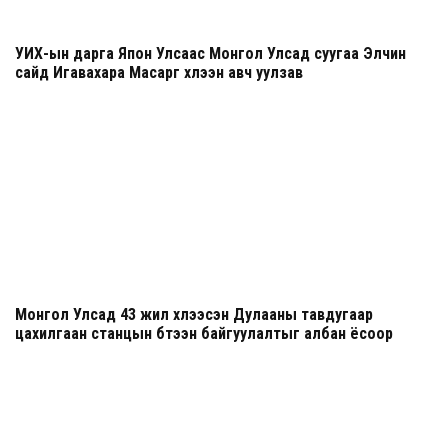
УИХ-ын дарга Япон Улсаас Монгол Улсад суугаа Элчин
сайд Игавахара Масарүг хүлээн авч уулзав
Монгол Улсад 43 жил хүлээсэн Дулааны тавдугаар
цахилгаан станцын бүтээн байгуулалтыг албан ёсоор
эхлүүллээ