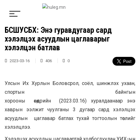
БСШУСБХ: Энэ гуравдугаар сард
хэлэлцэх асуудлын цаглаварыг
хэлэлцэн батлав
2023-03-16
406
0
Улсын Их Хурлын Боловсрол, соёл, шинжлэх ухаан,
спортын байнгын
хорооны өнөөдрийн (2023.03.16) хуралдаанаар энэ
хаврын ээлжит чуулганы 3 дугаар сард хэлэлцэх
асуудлын цаглавар батлах тухай тогтоолын төслийг
хэлэлцлээ.
Хэлэлцэх асуудлын цаглавартай холбогдуулан УИХ-ын