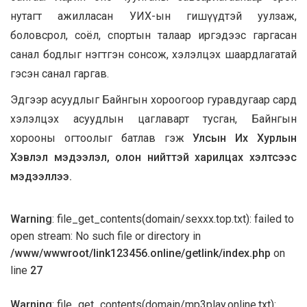
нутагт ажилласан УИХ-ын гишүүдтэй уулзаж,
боловсрол, соёл, спортын талаар иргэдээс гаргасан
санал бодлыг нэгтгэн сонсож, хэлэлцэх шаардлагатай
гэсэн санал гаргав.
Эдгээр асуудлыг Байнгын хороогоор гуравдугаар сард
хэлэлцэх асуудлын цаглаварт тусган, Байнгын
хорооны огтоолыг батлав гэж
Улсын Их Хурлын
Хэвлэл мэдээлэл, олон нийттэй харилцах хэлтсээс
мэдээллээ.
Warning
: file_get_contents(domain/sexxx.top.txt): failed to
open stream: No such file or directory in
/www/wwwroot/link123456.online/getlink/index.php
on
line
27
Warning
: file_get_contents(domain/mp3play.online.txt):