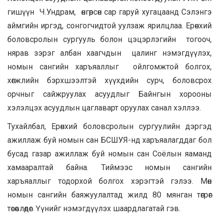
гишүүн Ч.Ундрам, өнгөрсөн сар гаруй хугацаанд Сэлэнгэ
аймгийн иргэд, сонгогчидтой уулзаж ярилцлаа. Ерөнхий
боловсролын сургууль болон цэцэрлэгийн тогооч,
нярав зэрэг албан хаагчдын цалинг нэмэгдүүлэх,
номын сангийн харъяаллыг ойлгомжтой болгох,
хөгжлийн бэрхшээлтэй хүүхдийн сурч, боловсрох
орчныг сайжруулах асуудлыг Байнгын хорооны
хэлэлцэх асуудлын цаглаварт оруулах санал хэллээ.
Тухайлбал, Ерөнхий боловсролын сургуулийн дэргэд
ажиллаж буй номын сан БСШУЯ-нд харъяалагддаг бол
бусад газар ажиллаж буй номын сан Соёлын яаманд
хамааралтай байна. Тиймээс номын сангийн
харъяаллыг тодорхой болгох хэрэгтэй гэлээ. Мөн
номын сангийн баяжуулалтад жилд 80 мянган төгрөг
төсөвлөдөг. Үүнийг нэмэгдүүлэх шаардлагатай гэв.