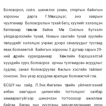
Боловсрол, соёл, шинжлэх ухаан, спортын байнгын
хорооны дарга Г.Мөнхцэцэг, энэ хаврын
чуулганаар Боловсролын тухай багц хуулийг хэлэлцэн
батлахаар төлөвлөж байна. Мөн Соёлын бүтээлч
үйлдвэрлэлийн тухай, Номын сангийн тухай хуулийн
төслүүдийг хэлэлцэх учраас дээрх саналуудыг тусгаад
явах боломжтой. Байнгын хорооны 3 дугаар сарын 29-
ний өдрийн хуралдаанаар Хөгжлийн бэрхшээлтэй
хүүхдийн сурч, боловсрох орчны тулгамдсан асуудлыг
судлах, санал боловсруулах Ажлын хэсгийн тайланг
сонсоно. Энэ үеэр асуудлаа ярилцах боломжтой гэв.
БСШУ-ны сайд Л.Энх-Амгалан төрийн үйлчилгээний
албан хаагчдын цалингийн тогтолцоог салбар
хамаарахгүйгээр шинэчлэн тогтоохоор ажиллаж
байгаа. Харин энэ чуулганы завсарлагаанаар орон