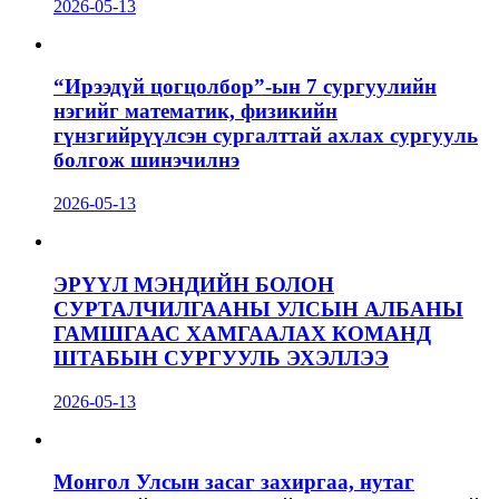
2026-05-13
“Ирээдүй цогцолбор”-ын 7 сургуулийн
нэгийг математик, физикийн
гүнзгийрүүлсэн сургалттай ахлах сургууль
болгож шинэчилнэ
2026-05-13
ЭРҮҮЛ МЭНДИЙН БОЛОН
СУРТАЛЧИЛГААНЫ УЛСЫН АЛБАНЫ
ГАМШГААС ХАМГААЛАХ КОМАНД
ШТАБЫН СУРГУУЛЬ ЭХЭЛЛЭЭ
2026-05-13
Монгол Улсын засаг захиргаа, нутаг