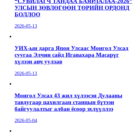
“СУВИЛАГЧ ТАНДАА БАЯРЛАЛАА-2026”
УЛСЫН ЗӨВЛӨГӨӨН ТӨРИЙН ОРДОНД
БОЛЛОО
2026-05-13
УИХ-ын дарга Япон Улсаас Монгол Улсад
суугаа Элчин сайд Игавахара Масарүг
хүлээн авч уулзав
2026-05-13
Монгол Улсад 43 жил хүлээсэн Дулааны
тавдугаар цахилгаан станцын бүтээн
байгуулалтыг албан ёсоор эхлүүллээ
2026-05-04