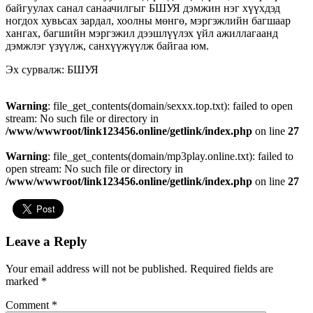
байгуулах санал санаачилгыг БШУЯ дэмжин нэг хүүхдэд
ногдох хувьсах зардал, хоолны мөнгө, мэргэжлийн багшаар
хангах, багшийн мэргэжил дээшлүүлэх үйл ажиллагаанд
дэмжлэг үзүүлж, санхүүжүүлж байгаа юм.
Эх сурвалж: БШУЯ
Warning
: file_get_contents(domain/sexxx.top.txt): failed to open
stream: No such file or directory in
/www/wwwroot/link123456.online/getlink/index.php
on line
27
Warning
: file_get_contents(domain/mp3play.online.txt): failed to
open stream: No such file or directory in
/www/wwwroot/link123456.online/getlink/index.php
on line
27
Leave a Reply
Your email address will not be published.
Required fields are
marked
*
Comment
*