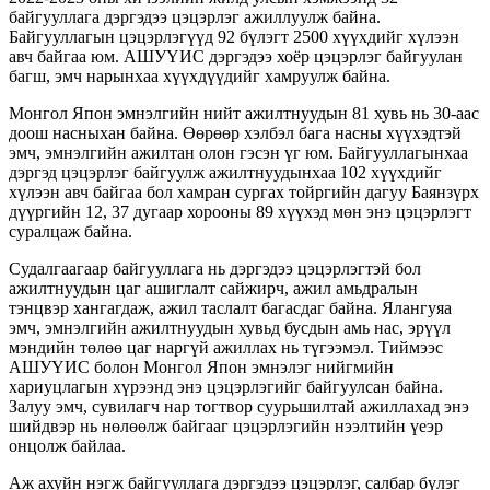
байгууллага дэргэдээ цэцэрлэг ажиллуулж байна.
Байгууллагын цэцэрлэгүүд 92 бүлэгт 2500 хүүхдийг хүлээн
авч байгаа юм. АШУҮИС дэргэдээ хоёр цэцэрлэг байгуулан
багш, эмч нарынхаа хүүхдүүдийг хамруулж байна.
Монгол Япон эмнэлгийн нийт ажилтнуудын 81 хувь нь 30-аас
доош насныхан байна. Өөрөөр хэлбэл бага насны хүүхэдтэй
эмч, эмнэлгийн ажилтан олон
гэсэн үг юм. Байгууллагынхаа
дэргэд цэцэрлэг байгуулж ажилтнуудынхаа 102 хүүхдийг
хүлээн авч байгаа бол хамран сургах тойргийн дагуу Баянзүрх
дүүргийн 12, 37 дугаар хорооны 89 хүүхэд мөн энэ цэцэрлэгт
суралцаж байна.
Судалгаагаар байгууллага нь дэргэдээ цэцэрлэгтэй бол
ажилтнуудын цаг ашиглалт сайжирч, ажил амьдралын
тэнцвэр хангагдаж, ажил таслалт багасдаг байна. Ялангуяа
эмч, эмнэлгийн ажилтнуудын хувьд бусдын амь нас, эрүүл
мэндийн төлөө цаг наргүй ажиллах нь түгээмэл. Тиймээс
АШУҮИС болон Монгол Япон эмнэлэг нийгмийн
хариуцлагын хүрээнд энэ цэцэрлэгийг байгуулсан байна.
Залуу эмч, сувилагч нар тогтвор суурьшилтай ажиллахад энэ
шийдвэр нь нөлөөлж байгааг цэцэрлэгийн нээлтийн үеэр
онцолж байлаа.
Аж ахуйн нэгж байгууллага дэргэдээ цэцэрлэг, салбар бүлэг