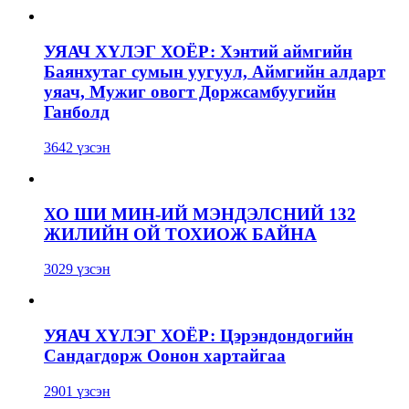
УЯАЧ ХҮЛЭГ ХОЁР: Хэнтий аймгийн
Баянхутаг сумын уугуул, Аймгийн алдарт
уяач, Мужиг овогт Доржсамбуугийн
Ганболд
3642 үзсэн
ХО ШИ МИН-ИЙ МЭНДЭЛСНИЙ 132
ЖИЛИЙН ОЙ ТОХИОЖ БАЙНА
3029 үзсэн
УЯАЧ ХҮЛЭГ ХОЁР: Цэрэндондогийн
Сандагдорж Оонон хартайгаа
2901 үзсэн