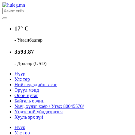
17° C
- Улаанбаатар
3593.87
- Доллар (USD)
Нүүр
Улс төр
Нийгэм, эдийн засаг
Эрүүл мэнд
Орон нутаг
Байгаль орчин
Уяач, хүлэг хоёр / Утас: 80045570/
Үндэсний үйлдвэрлэгч
Хууль эрх зүй
Нүүр
Улс төр