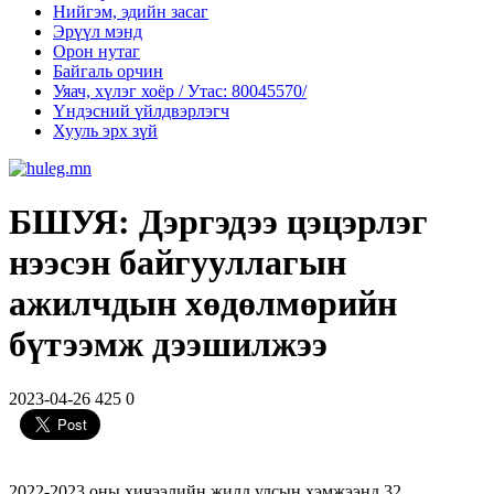
Нийгэм, эдийн засаг
Эрүүл мэнд
Орон нутаг
Байгаль орчин
Уяач, хүлэг хоёр / Утас: 80045570/
Үндэсний үйлдвэрлэгч
Хууль эрх зүй
БШУЯ: Дэргэдээ цэцэрлэг
нээсэн байгууллагын
ажилчдын хөдөлмөрийн
бүтээмж дээшилжээ
2023-04-26
425
0
2022-2023 оны хичээлийн жилд улсын хэмжээнд 32