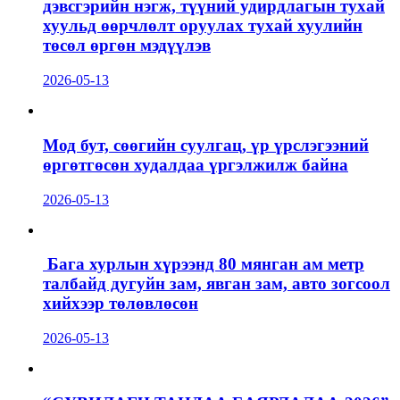
дэвсгэрийн нэгж, түүний удирдлагын тухай
хуульд өөрчлөлт оруулах тухай хуулийн
төсөл өргөн мэдүүлэв
2026-05-13
Мод бут, сөөгийн суулгац, үр үрслэгээний
өргөтгөсөн худалдаа үргэлжилж байна
2026-05-13
Бага хурлын хүрээнд 80 мянган ам метр
талбайд дугуйн зам, явган зам, авто зогсоол
хийхээр төлөвлөсөн
2026-05-13