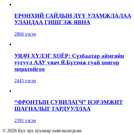
ЕРӨНХИЙ САЙДЫН ДҮҮ УЛАМЖЛАЛАА
УЛАНДАА ГИШГЭЖ ЯВНА
2866 үзсэн
УЯАЧ ХҮЛЭГ ХОЁР: Сүхбаатар аймгийн
уугуул ААУ уяач Я.Бүтэмж гуай хонгор
морьтойгоо
2445 үзсэн
“ФРОНТЫН СУВИЛАГЧ” НЭРЭМЖИТ
ШАГНАЛЫГ ГАРДУУЛЛАА
2391 үзсэн
© 2026 Бүх эрх хуулиар хамгаалагдсан.