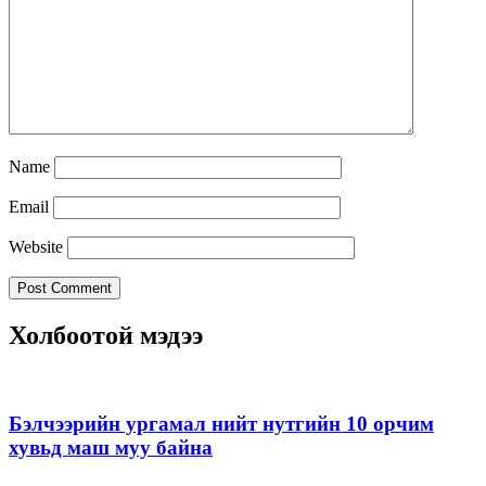
Name
Email
Website
Холбоотой мэдээ
Бэлчээрийн ургамал нийт нутгийн 10 орчим
хувьд маш муу байна