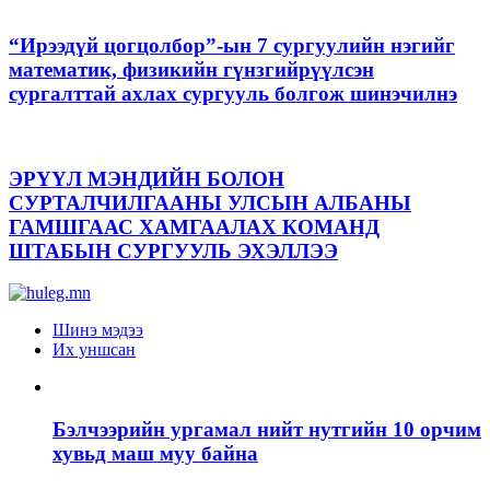
“Ирээдүй цогцолбор”-ын 7 сургуулийн нэгийг
математик, физикийн гүнзгийрүүлсэн
сургалттай ахлах сургууль болгож шинэчилнэ
ЭРҮҮЛ МЭНДИЙН БОЛОН
СУРТАЛЧИЛГААНЫ УЛСЫН АЛБАНЫ
ГАМШГААС ХАМГААЛАХ КОМАНД
ШТАБЫН СУРГУУЛЬ ЭХЭЛЛЭЭ
Шинэ мэдээ
Их уншсан
Бэлчээрийн ургамал нийт нутгийн 10 орчим
хувьд маш муу байна