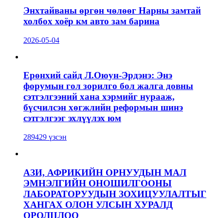
Энхтайваны өргөн чөлөөг Нарны замтай
холбох хоёр км авто зам барина
2026-05-04
Ерөнхий сайд Л.Оюун-Эрдэнэ: Энэ
форумын гол зорилго бол жалга довны
сэтгэлгээний хана хэрмийг нурааж,
бүсчилсэн хөгжлийн реформын шинэ
сэтгэлгээг эхлүүлэх юм
289429 үзсэн
АЗИ, АФРИКИЙН ОРНУУДЫН МАЛ
ЭМНЭЛГИЙН ОНОШИЛГООНЫ
ЛАБОРАТОРУУДЫН ЗОХИЦУУЛАЛТЫГ
ХАНГАХ ОЛОН УЛСЫН ХУРАЛД
ОРОЛЦЛОО