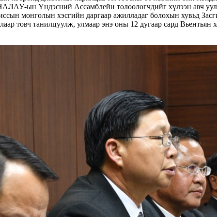
АЛАУ-ын Үндэсний Ассамблейн төлөөлөгчдийг хүлээн авч уулза
ссын монголын хэсгийн даргаар ажилладаг болохын хувьд Засг
ар товч танилцуулж, улмаар энэ оны 12 дугаар сард Вьентьян х