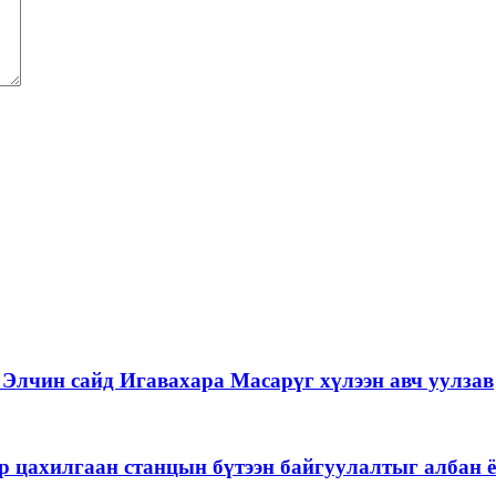
Элчин сайд Игавахара Масарүг хүлээн авч уулзав
р цахилгаан станцын бүтээн байгуулалтыг албан ё