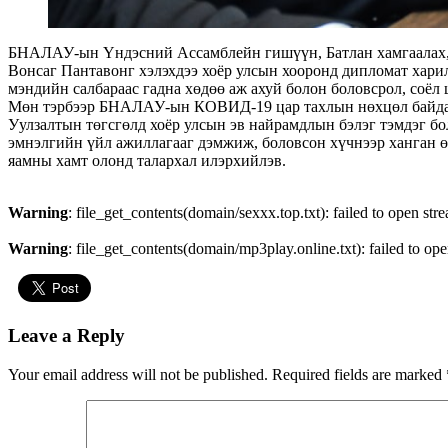
БНАЛАУ-ын Үндэсний Ассамблейн гишүүн, Батлан хамгаалах,
Вонсаг Пантавонг хэлэхдээ хоёр улсын хооронд дипломат харил
мэндийн салбараас гадна хөдөө аж ахуй болон боловсрол, соёл
Мөн тэрбээр БНАЛАУ-ын КОВИД-19 цар тахлын нөхцөл байдал б
Уулзалтын төгсгөлд хоёр улсын эв найрамдлын бэлэг тэмдэг 
эмнэлгийн үйл ажиллагааг дэмжиж, боловсон хүчнээр ханган 
яамны хамт олонд талархал илэрхийлэв.
Warning
: file_get_contents(domain/sexxx.top.txt): failed to open str
Warning
: file_get_contents(domain/mp3play.online.txt): failed to ope
Leave a Reply
Your email address will not be published.
Required fields are marked