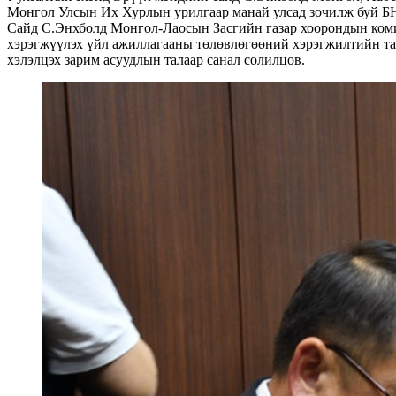
Монгол Улсын Их Хурлын урилгаар манай улсад зочилж буй БН
Сайд С.Энхболд Монгол-Лаосын Засгийн газар хоорондын коми
хэрэгжүүлэх үйл ажиллагааны төлөвлөгөөний хэрэгжилтийн тала
хэлэлцэх зарим асуудлын талаар санал солилцов.