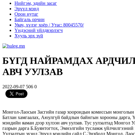
Нийгэм, эдийн засаг
Эрүүл мэнд
Орон нутаг
Байгаль орчин
Уяач, хүлэг хоёр / Утас: 80045570/
Үндэсний үйлдвэрлэгч
Хууль эрх зүй
БҮГД НАЙРАМДАХ АРДЧИ
АВЧ УУЛЗАВ
2022-09-07
506
0
Монгол-Лаосын Засгийн газар хоорондын комиссын монголын 
Батлан хамгаалах, Аюулгүй байдлын байнгын хорооны дарга, 
мэндийн яаман дээр хүлээн авч уулзав. Тус уулзалтад Монгол
газрын дарга Б.Буянтогтох, Эмнэлгийн тусламж үйлчилгээний 
Уулзалтын эхэнд Эрүүл мэндийн сайд С.Энхболд Монгол, Лаос