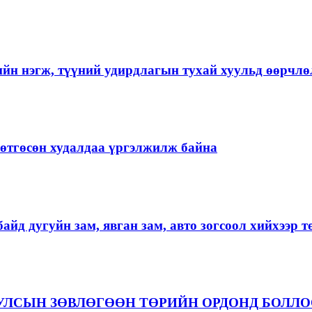
ийн нэгж, түүний удирдлагын тухай хуульд өөрчлө
ргөтгөсөн худалдаа үргэлжилж байна
айд дугуйн зам, явган зам, авто зогсоол хийхээр 
 УЛСЫН ЗӨВЛӨГӨӨН ТӨРИЙН ОРДОНД БОЛЛ