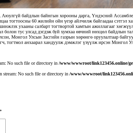
 Аюулгүй байдлын байнгын хорооны дарга, Үндэсний Ассамбле
цаа тогтоосны 60 жилийн ойн үеэр айлчилж байгаадаа сэтгэл ха
 шинжлэх ухааны салбарт тогтвортой хамтын ажиллагааг хөгжүүл
олон тус улсад дэгдэж буй хумхаа өвчний нөхцөл байдлын тала
болсон, Монгол Улсын Засгийн газрын хөрөнгө оруулалтаар бай
өгч, тогтмол анхаарал хандуулж дэмжлэг үзүүлж ирсэн Монгол 
eam: No such file or directory in
/www/wwwroot/link123456.online/ge
n stream: No such file or directory in
/www/wwwroot/link123456.onlin
*