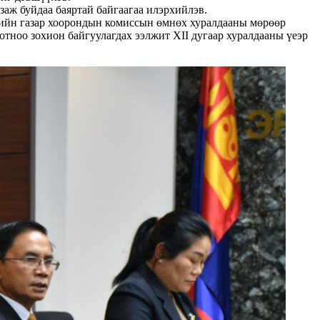
ж буйдаа баяртай байгаагаа илэрхийлэв.
ийн газар хоорондын комиссын өмнөх хуралдааны мөрөөр
отноо зохион байгуулагдах ээлжит XII дугаар хуралдааны үеэр