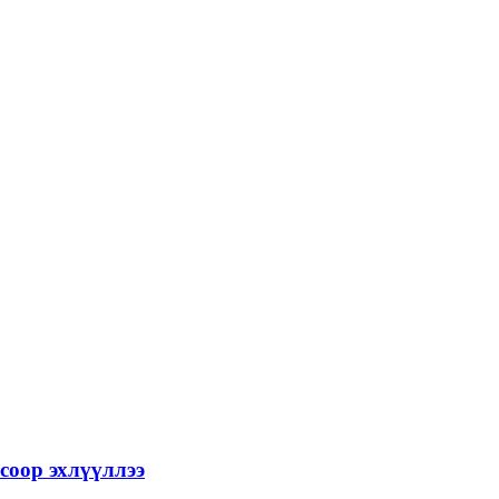
соор эхлүүллээ