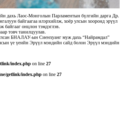
йн дахь Лаос-Монголын Парламентын бүлгийн дарга Др.
нгалуун байгаагаа илэрхийлж, хоёр улсын хооронд эрүүл
ж байгааг онцлон тэмдэглэв.
ар товч танилцуулав.
гуулсан БНАЛАУ-ын Сиенхуанг муж дахь “Найрамдал”
Улсын үе үеийн Эрүүл мэндийн сайд болон Эрүүл мэндийн
tlink/index.php
on line
27
e/getlink/index.php
on line
27