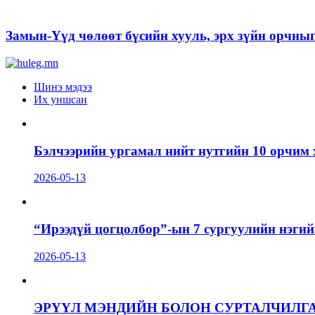
Замын-Үүд чөлөөт бүсийн хууль, эрх зүйн орчны
Шинэ мэдээ
Их уншсан
Бэлчээрийн ургамал нийт нутгийн 10 орчим 
2026-05-13
“Ирээдүй цогцолбор”-ын 7 сургуулийн нэгий
2026-05-13
ЭРҮҮЛ МЭНДИЙН БОЛОН СУРТАЛЧИЛГ