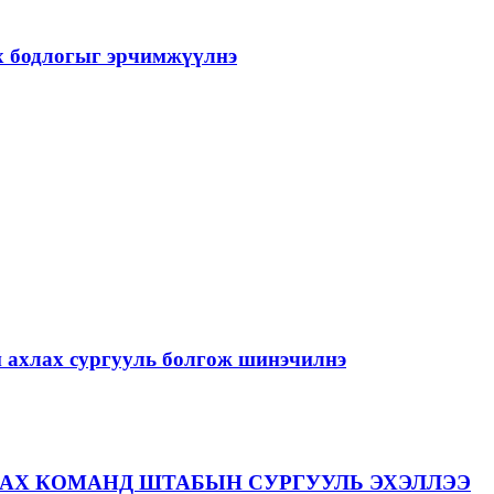
ах бодлогыг эрчимжүүлнэ
й ахлах сургууль болгож шинэчилнэ
АХ КОМАНД ШТАБЫН СУРГУУЛЬ ЭХЭЛЛЭЭ