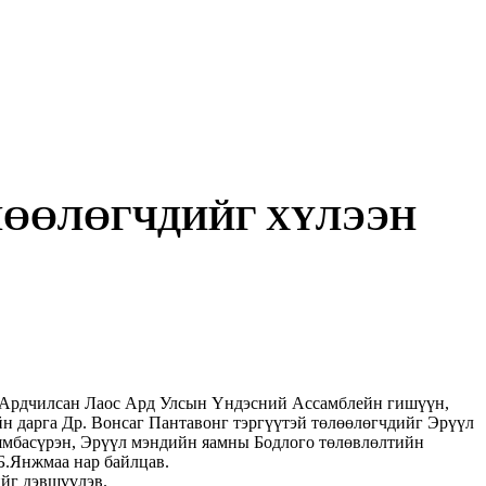
ӨЛӨӨЛӨГЧДИЙГ ХҮЛЭЭН
х Ардчилсан Лаос Ард Улсын Үндэсний Ассамблейн гишүүн,
 дарга Др. Вонсаг Пантавонг тэргүүтэй төлөөлөгчдийг Эрүүл
Бямбасүрэн, Эрүүл мэндийн яамны Бодлого төлөвлөлтийн
Б.Янжмаа нар байлцав.
йг дэвшүүлэв.