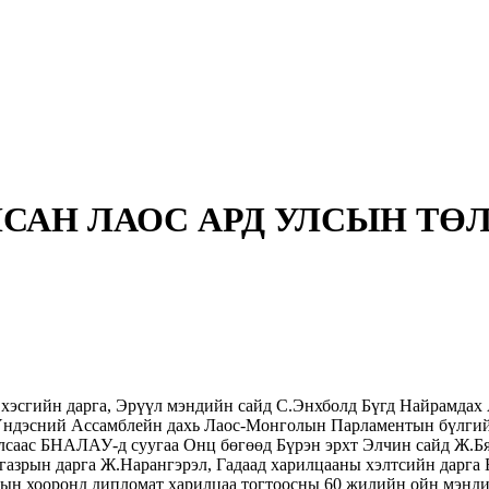
ЛСАН ЛАОС АРД УЛСЫН Т
хэсгийн дарга, Эрүүл мэндийн сайд С.Энхболд Бүгд Найрамда
Үндэсний Ассамблейн дахь Лаос-Монголын Парламентын бүлгийн
 Улсаас БНАЛАУ-д суугаа Онц бөгөөд Бүрэн эрхт Элчин сайд Ж.
газрын дарга Ж.Нарангэрэл, Гадаад харилцааны хэлтсийн дарга 
ын хооронд дипломат харилцаа тогтоосны 60 жилийн ойн мэнди