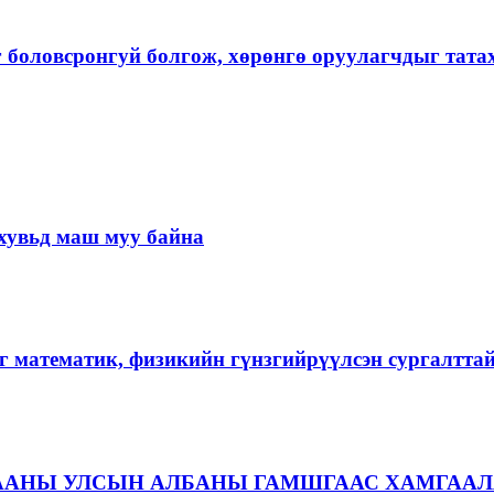
г боловсронгуй болгож, хөрөнгө оруулагчдыг тат
хувьд маш муу байна
г математик, физикийн гүнзгийрүүлсэн сургалтта
ААНЫ УЛСЫН АЛБАНЫ ГАМШГААС ХАМГААЛ