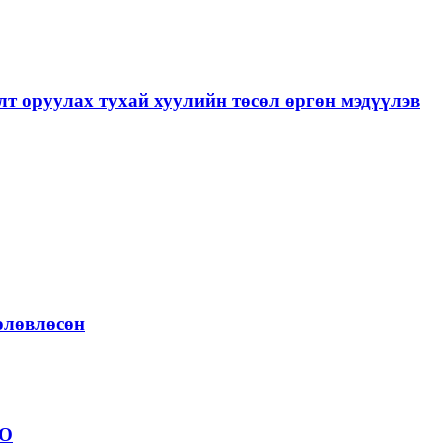
лт оруулах тухай хуулийн төсөл өргөн мэдүүлэв
төлөвлөсөн
ОО