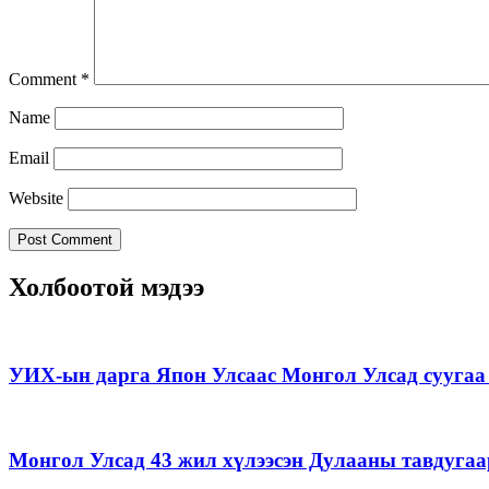
Comment
*
Name
Email
Website
Холбоотой мэдээ
УИХ-ын дарга Япон Улсаас Монгол Улсад суугаа 
Монгол Улсад 43 жил хүлээсэн Дулааны тавдугаа