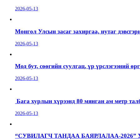
2026-05-13
Монгол Улсын засаг захиргаа, нутаг дэвсгэр
2026-05-13
Мод бут, сөөгийн суулгац, үр үрслэгээний ө
2026-05-13
Бага хурлын хүрээнд 80 мянган ам метр талб
2026-05-13
“СУВИЛАГЧ ТАНДАА БАЯРЛАЛАА-2026”