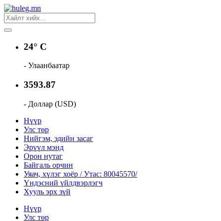
24° C
- Улаанбаатар
3593.87
- Доллар (USD)
Нүүр
Улс төр
Нийгэм, эдийн засаг
Эрүүл мэнд
Орон нутаг
Байгаль орчин
Уяач, хүлэг хоёр / Утас: 80045570/
Үндэсний үйлдвэрлэгч
Хууль эрх зүй
Нүүр
Улс төр