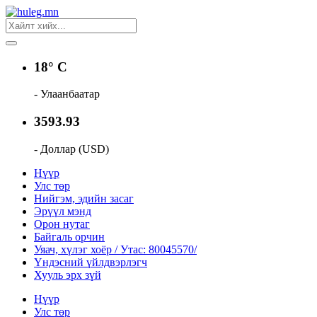
18° C
- Улаанбаатар
3593.93
- Доллар (USD)
Нүүр
Улс төр
Нийгэм, эдийн засаг
Эрүүл мэнд
Орон нутаг
Байгаль орчин
Уяач, хүлэг хоёр / Утас: 80045570/
Үндэсний үйлдвэрлэгч
Хууль эрх зүй
Нүүр
Улс төр