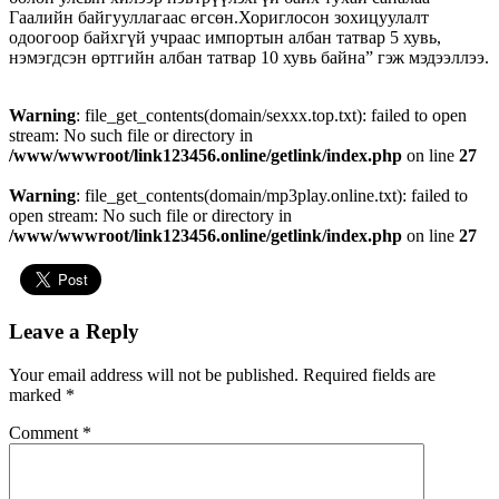
Гаалийн байгууллагаас өгсөн.Хориглосон зохицуулалт
одоогоор байхгүй учраас импортын албан татвар 5 хувь,
нэмэгдсэн өртгийн албан татвар 10 хувь байна” гэж мэдээллээ.
Warning
: file_get_contents(domain/sexxx.top.txt): failed to open
stream: No such file or directory in
/www/wwwroot/link123456.online/getlink/index.php
on line
27
Warning
: file_get_contents(domain/mp3play.online.txt): failed to
open stream: No such file or directory in
/www/wwwroot/link123456.online/getlink/index.php
on line
27
Leave a Reply
Your email address will not be published.
Required fields are
marked
*
Comment
*