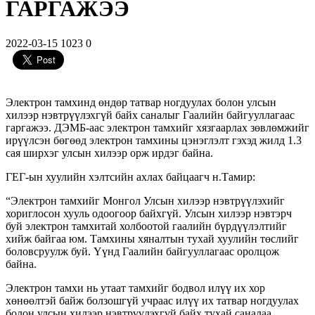
ГАРГАЖЭЭ
2022-03-15
1023
0
Электрон тамхинд өндөр татвар ногдуулах болон улсын
хилээр нэвтрүүлэхгүй байх саналыг Гаалийн байгууллагаас
гаргажээ. ДЭМБ-аас электрон тамхийг хязгаарлах зөвлөмжийг
ирүүлсэн бөгөөд электрон тамхины цэнэглэлт гэхэд жилд 1.3
сая ширхэг улсын хилээр орж ирдэг байна.
ГЕГ-ын хуулийн хэлтсийн ахлах байцаагч н.Тамир:
“Электрон тамхийг Монгол Улсын хилээр нэвтрүүлэхийг
хориглосон хууль одоогоор байхгүй. Улсын хилээр нэвтэрч
буй электрон тамхитай холбоотой гаалийн бүрдүүлэлтийг
хийж байгаа юм. Тамхины хяналтын тухай хуулийн төслийг
боловсруулж буй. Үүнд Гаалийн байгууллагаас оролцож
байна.
Электрон тамхи нь утаат тамхийг бодвол илүү их хор
хөнөөлтэй байж болзошгүй учраас илүү их татвар ногдуулах
болон улсын хилээр нэвтрүүлэхгүй байх тухай саналаа