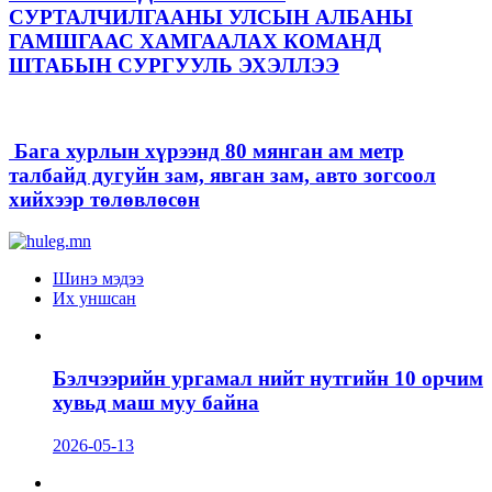
СУРТАЛЧИЛГААНЫ УЛСЫН АЛБАНЫ
ГАМШГААС ХАМГААЛАХ КОМАНД
ШТАБЫН СУРГУУЛЬ ЭХЭЛЛЭЭ
Бага хурлын хүрээнд 80 мянган ам метр
талбайд дугуйн зам, явган зам, авто зогсоол
хийхээр төлөвлөсөн
Шинэ мэдээ
Их уншсан
Бэлчээрийн ургамал нийт нутгийн 10 орчим
хувьд маш муу байна
2026-05-13