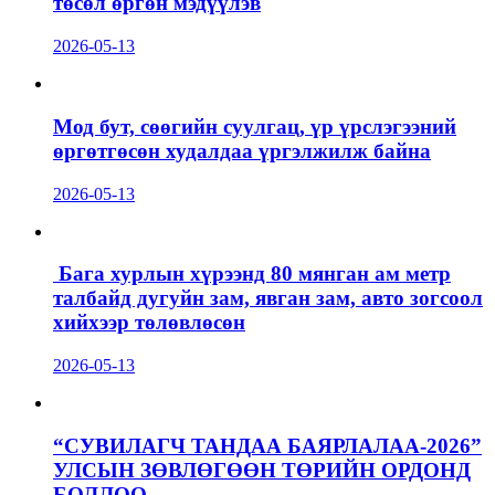
төсөл өргөн мэдүүлэв
2026-05-13
Мод бут, сөөгийн суулгац, үр үрслэгээний
өргөтгөсөн худалдаа үргэлжилж байна
2026-05-13
Бага хурлын хүрээнд 80 мянган ам метр
талбайд дугуйн зам, явган зам, авто зогсоол
хийхээр төлөвлөсөн
2026-05-13
“СУВИЛАГЧ ТАНДАА БАЯРЛАЛАА-2026”
УЛСЫН ЗӨВЛӨГӨӨН ТӨРИЙН ОРДОНД
БОЛЛОО