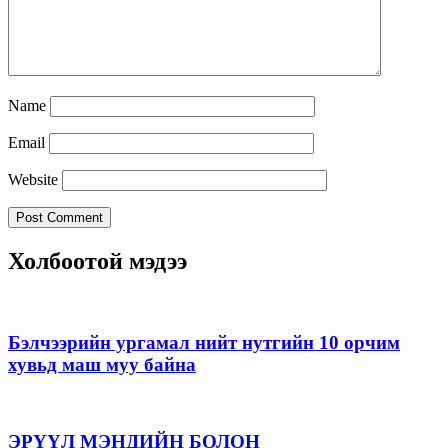
Name
Email
Website
Холбоотой мэдээ
Бэлчээрийн ургамал нийт нутгийн 10 орчим
хувьд маш муу байна
ЭРҮҮЛ МЭНДИЙН БОЛОН