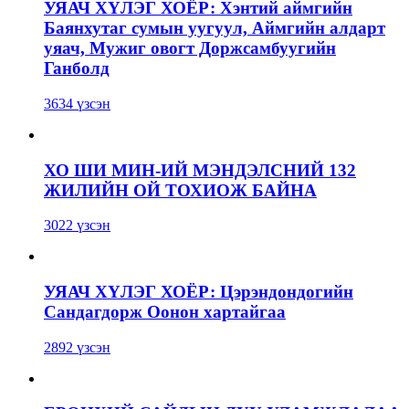
УЯАЧ ХҮЛЭГ ХОЁР: Хэнтий аймгийн
Баянхутаг сумын уугуул, Аймгийн алдарт
уяач, Мужиг овогт Доржсамбуугийн
Ганболд
3634 үзсэн
ХО ШИ МИН-ИЙ МЭНДЭЛСНИЙ 132
ЖИЛИЙН ОЙ ТОХИОЖ БАЙНА
3022 үзсэн
УЯАЧ ХҮЛЭГ ХОЁР: Цэрэндондогийн
Сандагдорж Оонон хартайгаа
2892 үзсэн