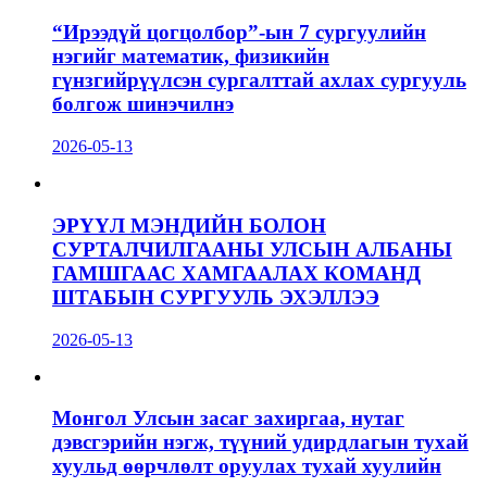
“Ирээдүй цогцолбор”-ын 7 сургуулийн
нэгийг математик, физикийн
гүнзгийрүүлсэн сургалттай ахлах сургууль
болгож шинэчилнэ
2026-05-13
ЭРҮҮЛ МЭНДИЙН БОЛОН
СУРТАЛЧИЛГААНЫ УЛСЫН АЛБАНЫ
ГАМШГААС ХАМГААЛАХ КОМАНД
ШТАБЫН СУРГУУЛЬ ЭХЭЛЛЭЭ
2026-05-13
Монгол Улсын засаг захиргаа, нутаг
дэвсгэрийн нэгж, түүний удирдлагын тухай
хуульд өөрчлөлт оруулах тухай хуулийн