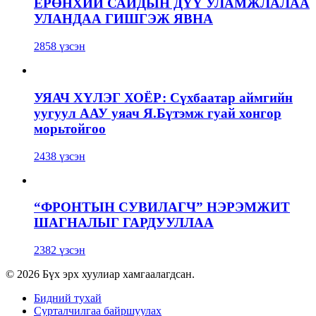
ЕРӨНХИЙ САЙДЫН ДҮҮ УЛАМЖЛАЛАА
УЛАНДАА ГИШГЭЖ ЯВНА
2858 үзсэн
УЯАЧ ХҮЛЭГ ХОЁР: Сүхбаатар аймгийн
уугуул ААУ уяач Я.Бүтэмж гуай хонгор
морьтойгоо
2438 үзсэн
“ФРОНТЫН СУВИЛАГЧ” НЭРЭМЖИТ
ШАГНАЛЫГ ГАРДУУЛЛАА
2382 үзсэн
© 2026 Бүх эрх хуулиар хамгаалагдсан.
Бидний тухай
Сурталчилгаа байршуулах