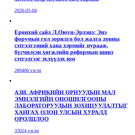
2026-05-04
Ерөнхий сайд Л.Оюун-Эрдэнэ: Энэ
форумын гол зорилго бол жалга довны
сэтгэлгээний хана хэрмийг нурааж,
бүсчилсэн хөгжлийн реформын шинэ
сэтгэлгээг эхлүүлэх юм
289406 үзсэн
АЗИ, АФРИКИЙН ОРНУУДЫН МАЛ
ЭМНЭЛГИЙН ОНОШИЛГООНЫ
ЛАБОРАТОРУУДЫН ЗОХИЦУУЛАЛТЫГ
ХАНГАХ ОЛОН УЛСЫН ХУРАЛД
ОРОЛЦЛОО
35024 үзсэн