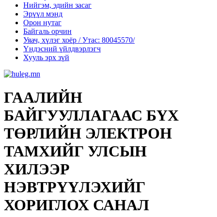
Нийгэм, эдийн засаг
Эрүүл мэнд
Орон нутаг
Байгаль орчин
Уяач, хүлэг хоёр / Утас: 80045570/
Үндэсний үйлдвэрлэгч
Хууль эрх зүй
ГААЛИЙН
БАЙГУУЛЛАГААС БҮХ
ТӨРЛИЙН ЭЛЕКТРОН
ТАМХИЙГ УЛСЫН
ХИЛЭЭР
НЭВТРҮҮЛЭХИЙГ
ХОРИГЛОХ САНАЛ