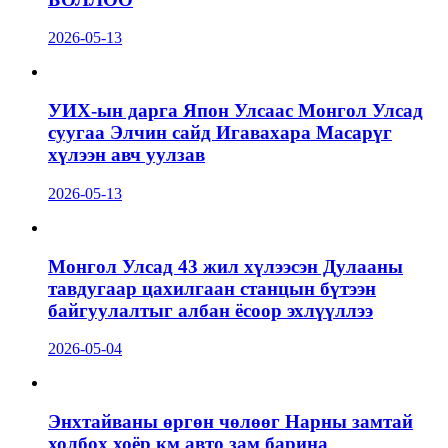
2026-05-13
УИХ-ын дарга Япон Улсаас Монгол Улсад
суугаа Элчин сайд Игавахара Масарүг
хүлээн авч уулзав
2026-05-13
Монгол Улсад 43 жил хүлээсэн Дулааны
тавдугаар цахилгаан станцын бүтээн
байгуулалтыг албан ёсоор эхлүүллээ
2026-05-04
Энхтайваны өргөн чөлөөг Нарны замтай
холбох хоёр км авто зам барина