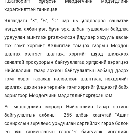
Г.Батзоригт хүргүүлсэн Мөрдөгчийн мэдэгдлийн
хэрэгжилттэй танилцав.
Яллагдагч “Х”, “Б”, “С” нар нь үйлдлээрээ санаатай
нэгдэж, албан үүрэг, бүрэн эрх, албан тушаалын байдлаа
урвуулан ашиглаж үргэлжилсэн үйлдлээр хахууль авсан
гэх гэмт хэргийг Авлигатай тэмцэх газрын Мөрдөн
шалгах хэлтэст шалгаж, хэргийг шүүхэд шилжүүлэх
саналтай прокурорын байгууллагад хүргүүлсний зэрэгцээ
Нийслэлийн газар зохион байгуулалтын албанд дээрх
гэмт хэрэг гарахад нөлөөлсөн шалтгаан, нөхцөлийг
арилгах, дахин энэ төрлийн гэмт хэргийг үйлдүүлэхгүй байх
зорилгоор Мөрдөгчийн мэдэгдлийг хүргүүлсэн юм.
Уг мэдэгдлийн мөрөөр Нийслэлийн Газар зохион
байгуулалтын албаны 255 албан хаагчтай “Ашиг
сонирхлын зөрчлөөс урьдчилан сэргийлэх гэрээ болон
ёс зүйн хариуцлагын гэрээ”-г байгуулж, иргэдийн