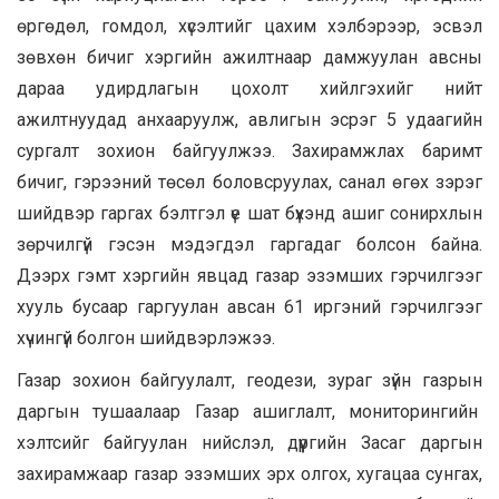
өргөдөл, гомдол, хүсэлтийг цахим хэлбэрээр, эсвэл
зөвхөн бичиг хэргийн ажилтнаар дамжуулан авсны
дараа удирдлагын цохолт хийлгэхийг нийт
ажилтнуудад анхааруулж, авлигын эсрэг 5 удаагийн
сургалт зохион байгуулжээ. Захирамжлах баримт
бичиг, гэрээний төсөл боловсруулах, санал өгөх зэрэг
шийдвэр гаргах бэлтгэл үе шат бүхэнд ашиг сонирхлын
зөрчилгүй гэсэн мэдэгдэл гаргадаг болсон байна.
Дээрх гэмт хэргийн явцад газар эзэмших гэрчилгээг
хууль бусаар гаргуулан авсан 61 иргэний гэрчилгээг
хүчингүй болгон шийдвэрлэжээ.
Газар зохион байгуулалт, геодези, зураг зүйн газрын
даргын тушаалаар Газар ашиглалт, мониторингийн
хэлтсийг байгуулан нийслэл, дүүргийн Засаг даргын
захирамжаар газар эзэмших эрх олгох, хугацаа сунгах,