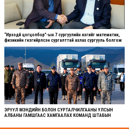
“Ирээдүй цогцолбор”-ын 7 сургуулийн нэгийг математик,
физикийн гүнзгийрүүлсэн сургалттай ахлах сургууль болгож
шинэчилнэ
ЭРҮҮЛ МЭНДИЙН БОЛОН СУРТАЛЧИЛГААНЫ УЛСЫН
АЛБАНЫ ГАМШГААС ХАМГААЛАХ КОМАНД ШТАБЫН
СУРГУУЛЬ ЭХЭЛЛЭЭ