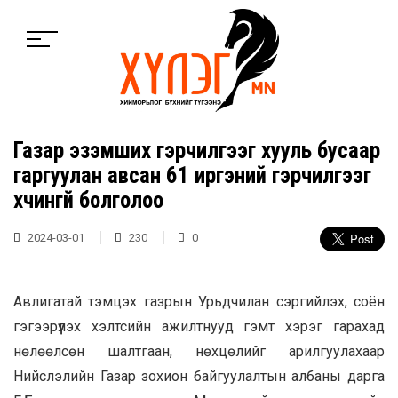
Газар эзэмших гэрчилгээг хууль бусаар
гаргуулан авсан 61 иргэний гэрчилгээг
хүчингүй болголоо
2024-03-01
230
0
Авлигатай тэмцэх газрын Урьдчилан сэргийлэх, соён
гэгээрүүлэх хэлтсийн ажилтнууд гэмт хэрэг гарахад
нөлөөлсөн шалтгаан, нөхцөлийг арилгуулахаар
Нийслэлийн Газар зохион байгуулалтын албаны дарга