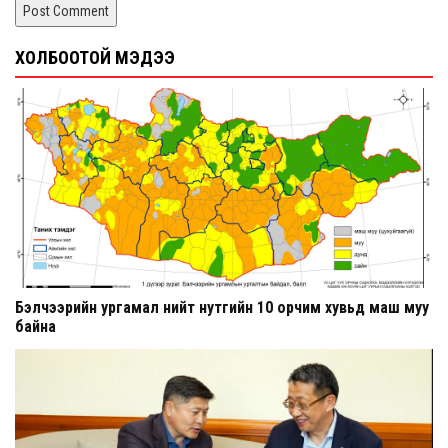
ХОЛБООТОЙ МЭДЭЭ
Бэлчээрийн ургамал нийт нутгийн 10 орчим хувьд маш муу
байна