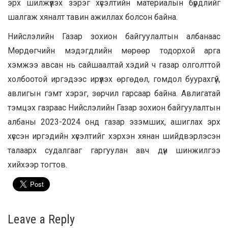
эрх шилжүүлэх зэрэг хүсэлтийн материалын бүрдлийг
шалгаж хяналт тавин ажиллах болсон байна.
Нийслэлийн Газар зохион байгуулалтын албанаас
Мөрдөгчийн мэдэгдлийн мөрөөр тодорхой арга
хэмжээ авсан нь сайшаалтай хэдий ч газар олголттой
холбоотой иргэдээс ирүүлэх өргөдөл, гомдол буурахгүй,
авлигын гэмт хэрэг, зөрчил гарсаар байна. Авлигатай
тэмцэх газраас Нийслэлийн Газар зохион байгуулалтын
албаны 2023-2024 онд газар эзэмших, ашиглах эрх
хүссэн иргэдийн хүсэлтийг хэрхэн хянан шийдвэрлэсэн
талаарх судалгааг гаргуулан авч дүн шинжилгээ
хийхээр тогтов.
Leave a Reply