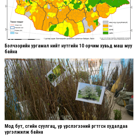
Бэлчээрийн ургамал нийт нутгийн 10 орчим хувьд маш муу
байна
Мод бут, сөөгийн суулгац, үр үрслэгээний өргөтгөсөн худалдаа
үргэлжилж байна