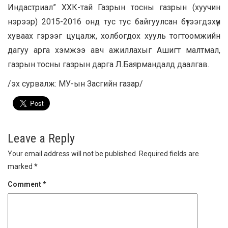
Индастриал” ХХК-тай Газрын тосны газрын (хуучин
нэрээр) 2015-2016 онд тус тус байгуулсан бүтээгдэхүүн
хуваах гэрээг цуцалж, холбогдох хууль тогтоомжийн
дагуу арга хэмжээ авч ажиллахыг Ашигт малтмал,
газрын тосны газрын дарга Л.Баярмандалд даалгав.
/эх сурвалж: МУ-ын Засгийн газар/
Leave a Reply
Your email address will not be published.
Required fields are
marked
*
Comment
*