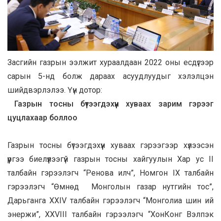
Засгийн газрын ээлжит хураалдаан 2022 оны есдүгээр
сарын 5-нд болж дараах асуудлуудыг хэлэлцэн
шийдвэрлэлээ. Үүн дотор:
Газрын тосны бүтээгдэхүүн хуваах зарим гэрээг
цуцлахаар боллоо
Газрын тосны бүтээгдэхүүн хуваах гэрээгээр хүлээсэн
үүргээ биелүүлээгүй газрын тосны хайгуулын Хар ус II
талбайн гэрээлэгч “Ренова илч”, Номгон IX талбайн
гэрээлэгч “Өмнөд Монголын газар нутгийн тос”,
Дарьганга XXIV талбайн гэрээлэгч “Монголиа шин ий
энержи”, XXVIII талбайн гэрээлэгч “ХонКонг Вэлпэк