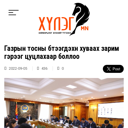
Газрын тосны бүтээгдэхүүн хуваах зарим
гэрээг цуцлахаар боллоо
2022-09-05
436
0