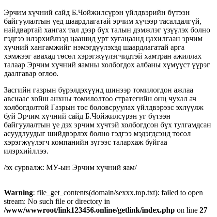
Эрчим хүчний сайд Б.Чойжилсүрэн үйлдвэрийн бүтээн
байгуулалтын үед шаардлагатай эрчим хүчээр тасалдалгүй,
найдвартай хангах тал дээр бүх талын дэмжлэг үзүүлэх болно
гэдгээ илэрхийлээд цаашид урт хугацаанд цахилгаан эрчим
хүчний хангамжийг нэмэгдүүлэхэд шаардлагатай арга
хэмжээг авахад төсөл хэрэгжүүлэгчидтэй хамтран ажиллах
талаар Эрчим хүчний яамны холбогдох албаны хүмүүст үүрэг
даалгавар өглөө.
Засгийн газрын бүрэлдэхүүнд шинээр томилогдон ажлаа
авснаас хойш анхны томилолтоо стратегийн онц чухал ач
холбогдолтой Газрын тос боловсруулах үйлдвэрээс эхлүүлж
буй Эрчим хүчний сайд Б.Чойжилсүрэн уг бүтээн
байгуулалтын үе дэх эрчим хүчтэй холбогдсон бүх тулгамдсан
асуудлуудыг шийдвэрлэх болно гэдгээ мэдэгдсэнд төсөл
хэрэгжүүлэгч компанийн зүгээс талархаж буйгаа
илэрхийллээ.
/эх сурвалж: МУ-ын Эрчим хүчний яам/
Warning
: file_get_contents(domain/sexxx.top.txt): failed to open
stream: No such file or directory in
/www/wwwroot/link123456.online/getlink/index.php
on line
27