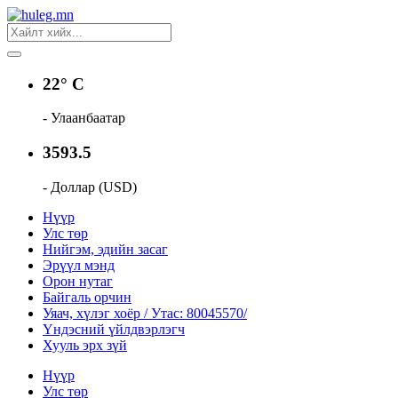
22° C
- Улаанбаатар
3593.5
- Доллар (USD)
Нүүр
Улс төр
Нийгэм, эдийн засаг
Эрүүл мэнд
Орон нутаг
Байгаль орчин
Уяач, хүлэг хоёр / Утас: 80045570/
Үндэсний үйлдвэрлэгч
Хууль эрх зүй
Нүүр
Улс төр