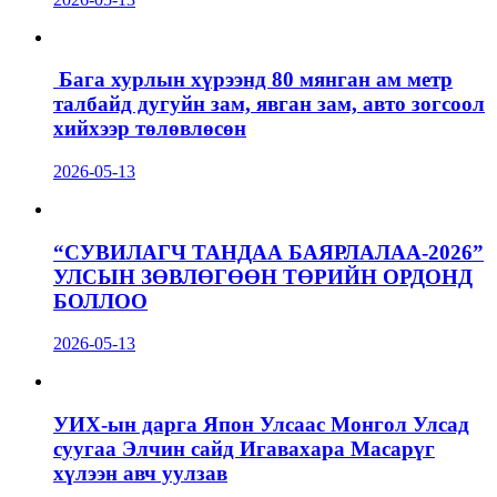
Бага хурлын хүрээнд 80 мянган ам метр
талбайд дугуйн зам, явган зам, авто зогсоол
хийхээр төлөвлөсөн
2026-05-13
“СУВИЛАГЧ ТАНДАА БАЯРЛАЛАА-2026”
УЛСЫН ЗӨВЛӨГӨӨН ТӨРИЙН ОРДОНД
БОЛЛОО
2026-05-13
УИХ-ын дарга Япон Улсаас Монгол Улсад
суугаа Элчин сайд Игавахара Масарүг
хүлээн авч уулзав