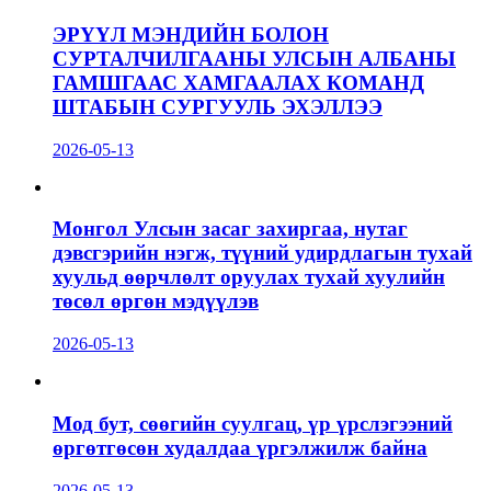
ЭРҮҮЛ МЭНДИЙН БОЛОН
СУРТАЛЧИЛГААНЫ УЛСЫН АЛБАНЫ
ГАМШГААС ХАМГААЛАХ КОМАНД
ШТАБЫН СУРГУУЛЬ ЭХЭЛЛЭЭ
2026-05-13
Монгол Улсын засаг захиргаа, нутаг
дэвсгэрийн нэгж, түүний удирдлагын тухай
хуульд өөрчлөлт оруулах тухай хуулийн
төсөл өргөн мэдүүлэв
2026-05-13
Мод бут, сөөгийн суулгац, үр үрслэгээний
өргөтгөсөн худалдаа үргэлжилж байна
2026-05-13