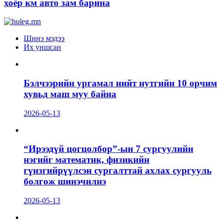
хоёр км авто зам барина
Шинэ мэдээ
Их уншсан
Бэлчээрийн ургамал нийт нутгийн 10 орчим
хувьд маш муу байна
2026-05-13
“Ирээдүй цогцолбор”-ын 7 сургуулийн
нэгийг математик, физикийн
гүнзгийрүүлсэн сургалттай ахлах сургууль
болгож шинэчилнэ
2026-05-13