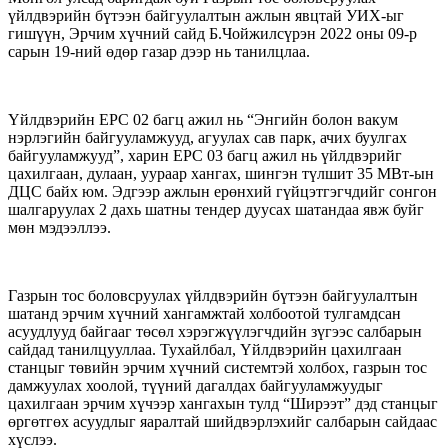
үйлдвэрийн бүтээн байгуулалтын ажлын явцтай УИХ-ыг
гишүүн, Эрчим хүчний сайд Б.Чойжилсүрэн 2022 оны 09-р
сарын 19-ний өдөр газар дээр нь танилцлаа.
Үйлдвэрийн EPC 02 багц ажил нь “Энгийн болон вакум
нэрлэгийн байгууламжууд, агуулах сав парк, ачих буулгах
байгууламжууд”, харин EPC 03 багц ажил нь үйлдвэрийг
цахилгаан, дулаан, уураар хангах, шингэн түлшит 35 МВт-ын
ДЦС байх юм. Эдгээр ажлын ерөнхий гүйцэтгэгчдийг сонгон
шалгаруулах 2 дахь шатны тендер дуусах шатандаа явж буйг
мөн мэдээллээ.
Газрын тос боловсруулах үйлдвэрийн бүтээн байгуулалтын
шатанд эрчим хүчний хангамжтай холбоотой тулгамдсан
асуудлууд байгааг төсөл хэрэгжүүлэгчдийн зүгээс салбарын
сайдад танилцууллаа. Тухайлбал, Үйлдвэрийн цахилгаан
станцыг төвийн эрчим хүчний системтэй холбох, газрын тос
дамжуулах хоолой, түүний дагалдах байгууламжуудыг
цахилгаан эрчим хүчээр хангахын тулд “Ширээт” дэд станцыг
өргөтгөх асуудлыг яаралтай шийдвэрлэхийг салбарын сайдаас
хүслээ.