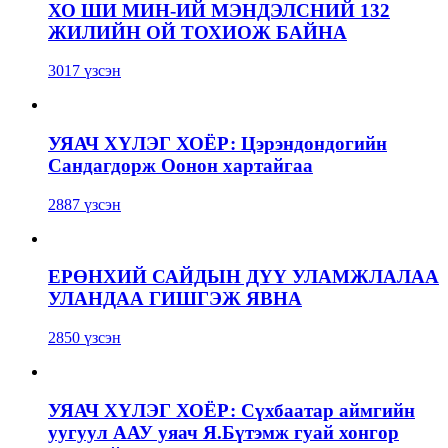
ХО ШИ МИН-ИЙ МЭНДЭЛСНИЙ 132
ЖИЛИЙН ОЙ ТОХИОЖ БАЙНА
3017 үзсэн
УЯАЧ ХҮЛЭГ ХОЁР: Цэрэндондогийн
Сандагдорж Оонон хартайгаа
2887 үзсэн
ЕРӨНХИЙ САЙДЫН ДҮҮ УЛАМЖЛАЛАА
УЛАНДАА ГИШГЭЖ ЯВНА
2850 үзсэн
УЯАЧ ХҮЛЭГ ХОЁР: Сүхбаатар аймгийн
уугуул ААУ уяач Я.Бүтэмж гуай хонгор