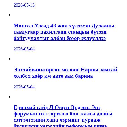
2026-05-13
Монгол Улсад 43 жил хүлээсэн Дулааны
тавдугаар цахилгаан станцын бүтээн
байгуулалтыг албан ёсоор эхлүүллээ
2026-05-04
Энхтайваны өргөн чөлөөг Нарны замтай
холбох хоёр км авто зам барина
2026-05-04
Ерөнхий сайд Л.Оюун-Эрдэнэ: Энэ
форумын гол зорилго бол жалга довны
сэтгэлгээний хана хэрмийг нурааж,
бүсчилсэн хөгжлийн реформын шинэ