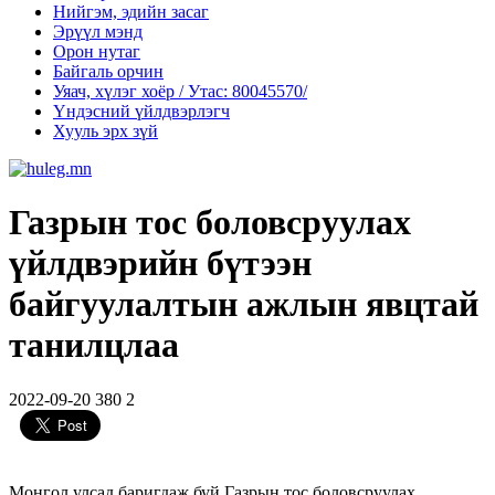
Нийгэм, эдийн засаг
Эрүүл мэнд
Орон нутаг
Байгаль орчин
Уяач, хүлэг хоёр / Утас: 80045570/
Үндэсний үйлдвэрлэгч
Хууль эрх зүй
Газрын тос боловсруулах
үйлдвэрийн бүтээн
байгуулалтын ажлын явцтай
танилцлаа
2022-09-20
380
2
Монгол улсад баригдаж буй Газрын тос боловсруулах