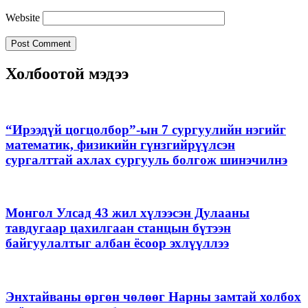
Website
Холбоотой мэдээ
“Ирээдүй цогцолбор”-ын 7 сургуулийн нэгийг
математик, физикийн гүнзгийрүүлсэн
сургалттай ахлах сургууль болгож шинэчилнэ
Монгол Улсад 43 жил хүлээсэн Дулааны
тавдугаар цахилгаан станцын бүтээн
байгуулалтыг албан ёсоор эхлүүллээ
Энхтайваны өргөн чөлөөг Нарны замтай холбох