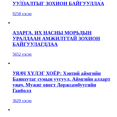
УУЛЗАЛТЫГ ЗОХИОН БАЙГУУЛЛАА
9258 үзсэн
АЗАРГА, ИХ НАСНЫ МОРЬДЫН
УРАЛДААН АМЖИЛТТАЙ ЗОХИОН
БАЙГУУЛАГДЛАА
5652 үзсэн
УЯАЧ ХҮЛЭГ ХОЁР: Хэнтий аймгийн
Баянхутаг сумын уугуул, Аймгийн алдарт
уяач, Мужиг овогт Доржсамбуугийн
Ганболд
3629 үзсэн