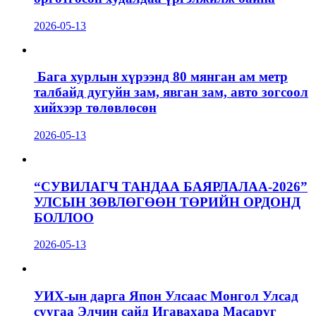
2026-05-13
Бага хурлын хүрээнд 80 мянган ам метр
талбайд дугуйн зам, явган зам, авто зогсоол
хийхээр төлөвлөсөн
2026-05-13
“СУВИЛАГЧ ТАНДАА БАЯРЛАЛАА-2026”
УЛСЫН ЗӨВЛӨГӨӨН ТӨРИЙН ОРДОНД
БОЛЛОО
2026-05-13
УИХ-ын дарга Япон Улсаас Монгол Улсад
суугаа Элчин сайд Игавахара Масарүг