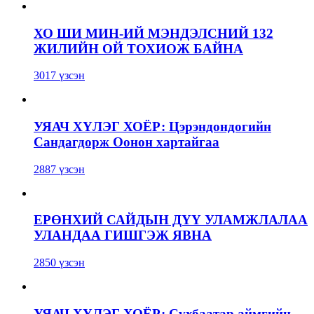
ХО ШИ МИН-ИЙ МЭНДЭЛСНИЙ 132
ЖИЛИЙН ОЙ ТОХИОЖ БАЙНА
3017 үзсэн
УЯАЧ ХҮЛЭГ ХОЁР: Цэрэндондогийн
Сандагдорж Оонон хартайгаа
2887 үзсэн
ЕРӨНХИЙ САЙДЫН ДҮҮ УЛАМЖЛАЛАА
УЛАНДАА ГИШГЭЖ ЯВНА
2850 үзсэн
УЯАЧ ХҮЛЭГ ХОЁР: Сүхбаатар аймгийн