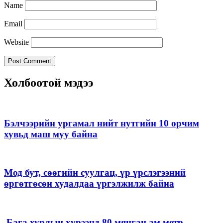
Name
Email
Website
Холбоотой мэдээ
Бэлчээрийн ургамал нийт нутгийн 10 орчим
хувьд маш муу байна
Мод бут, сөөгийн суулгац, үр үрслэгээний
өргөтгөсөн худалдаа үргэлжилж байна
Бага хурлын хүрээнд 80 мянган ам метр