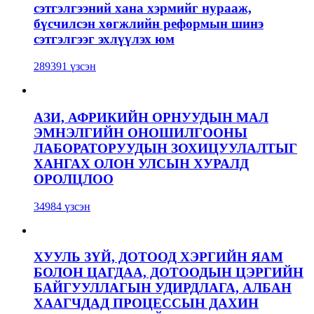
сэтгэлгээний хана хэрмийг нурааж,
бүсчилсэн хөгжлийн реформын шинэ
сэтгэлгээг эхлүүлэх юм
289391 үзсэн
АЗИ, АФРИКИЙН ОРНУУДЫН МАЛ
ЭМНЭЛГИЙН ОНОШИЛГООНЫ
ЛАБОРАТОРУУДЫН ЗОХИЦУУЛАЛТЫГ
ХАНГАХ ОЛОН УЛСЫН ХУРАЛД
ОРОЛЦЛОО
34984 үзсэн
ХУУЛЬ ЗҮЙ, ДОТООД ХЭРГИЙН ЯАМ
БОЛОН ЦАГДАА, ДОТООДЫН ЦЭРГИЙН
БАЙГУУЛЛАГЫН УДИРДЛАГА, АЛБАН
ХААГЧДАД ПРОЦЕССЫН ДАХИН