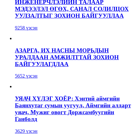
ИНЖЕНЕРЧЛЭЛИЙН ТАЛААР
МЭДЭЭЛЭЛ ӨГӨХ, САНАЛ СОЛИЛЦОХ
УУЛЗАЛТЫГ ЗОХИОН БАЙГУУЛЛАА
9258 үзсэн
АЗАРГА, ИХ НАСНЫ МОРЬДЫН
УРАЛДААН АМЖИЛТТАЙ ЗОХИОН
БАЙГУУЛАГДЛАА
5652 үзсэн
УЯАЧ ХҮЛЭГ ХОЁР: Хэнтий аймгийн
Баянхутаг сумын уугуул, Аймгийн алдарт
уяач, Мужиг овогт Доржсамбуугийн
Ганболд
3629 үзсэн