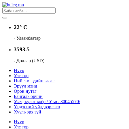
22° C
- Улаанбаатар
3593.5
- Доллар (USD)
Нүүр
Улс төр
Нийгэм, эдийн засаг
Эрүүл мэнд
Орон нутаг
Байгаль орчин
Уяач, хүлэг хоёр / Утас: 80045570/
Үндэсний үйлдвэрлэгч
Хууль эрх зүй
Нүүр
Улс төр