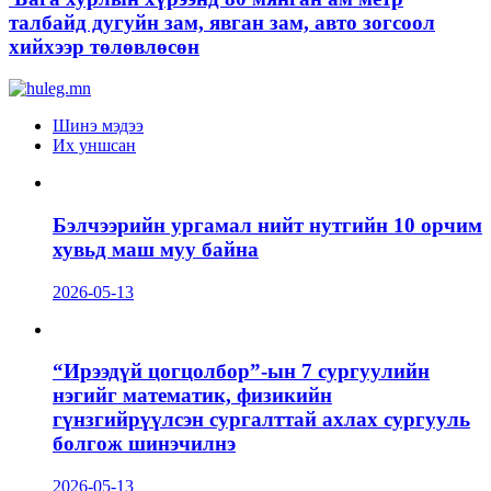
талбайд дугуйн зам, явган зам, авто зогсоол
хийхээр төлөвлөсөн
Шинэ мэдээ
Их уншсан
Бэлчээрийн ургамал нийт нутгийн 10 орчим
хувьд маш муу байна
2026-05-13
“Ирээдүй цогцолбор”-ын 7 сургуулийн
нэгийг математик, физикийн
гүнзгийрүүлсэн сургалттай ахлах сургууль
болгож шинэчилнэ
2026-05-13