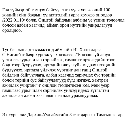
Гал түймэртэй тэмцэх байгууллага үүсч хөгжсөний 100
жилийн ойн баярын хүндэтгэлийн арга хэмжээ өнөөдөр
/2022.01.10/ болж, Онцгой байдлын албаны үе үеийн төлөөлөл
болсон албан хаагчид, аймаг, орон нутгийн удирдлагууд
оролцлоо.
Тус баярын арга хэмжээнд аймгийн ИТХ-ын дарга
С.Насанбат баяр хүргэж үг хэлэхдээ: -“Болзошгүй аюулт
үзэгдлээс урьдчилан сэргийлэх, гамшигт өртөгсдийн тоог
бодитоор бууруулах, иргэдийн аюулгүй амьдрах нөхцлийг
бүрдүүлэх, иргэдэд үйлчлэх үүргийг дан ганц Онцгой
байдлын байгууллага, албан хаагчид хариуцах бус төрийн
болон төрийн бус байгууллагууд бүгд нэгдэж, хамтран
ажиллах учиртай”-г онцлон тэмдэглэсэн юм. Мөн үеэр
гамшгаас урьдчилан сэргийлэх үйлсэд идэвх зүтгэлтэй
ажилласан албан хаагчдыг шагнаж урамшууллаа.
Эх сурвалж: Дархан-Уул аймгийн Засаг даргын Тамгын газар