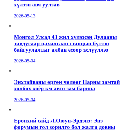
хүлээн авч уулзав
2026-05-13
Монгол Улсад 43 жил хүлээсэн Дулааны
тавдугаар цахилгаан станцын бүтээн
байгуулалтыг албан ёсоор эхлүүллээ
2026-05-04
Энхтайваны өргөн чөлөөг Нарны замтай
холбох хоёр км авто зам барина
2026-05-04
Ерөнхий сайд Л.Оюун-Эрдэнэ: Энэ
форумын гол зорилго бол жалга довны