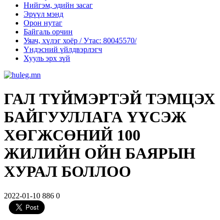
Нийгэм, эдийн засаг
Эрүүл мэнд
Орон нутаг
Байгаль орчин
Уяач, хүлэг хоёр / Утас: 80045570/
Үндэсний үйлдвэрлэгч
Хууль эрх зүй
ГАЛ ТҮЙМЭРТЭЙ ТЭМЦЭХ
БАЙГУУЛЛАГА ҮҮСЭЖ
ХӨГЖСӨНИЙ 100
ЖИЛИЙН ОЙН БАЯРЫН
ХУРАЛ БОЛЛОО
2022-01-10
886
0