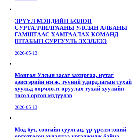
ЭРҮҮЛ МЭНДИЙН БОЛОН
СУРТАЛЧИЛГААНЫ УЛСЫН АЛБАНЫ
ГАМШГААС ХАМГААЛАХ КОМАНД
ШТАБЫН СУРГУУЛЬ ЭХЭЛЛЭЭ
2026-05-13
Монгол Улсын засаг захиргаа, нутаг
дэвсгэрийн нэгж, түүний удирдлагын тухай
хуульд өөрчлөлт оруулах тухай хуулийн
төсөл өргөн мэдүүлэв
2026-05-13
Мод бут, сөөгийн суулгац, үр үрслэгээний
өргөтгөсөн худалдаа үргэлжилж байна