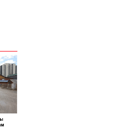
хүлээсэн Дулааны тавдугаар
цахилгаан станцын бүтээн
байгуулалтыг албан ёсоор
эхлүүллээ
2026-05-04
Энхтайваны өргөн чөлөөг
Нарны замтай холбох хоёр
км авто зам барина
2026-05-04
ны
ам