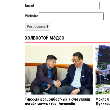
Email
Website
ХОЛБООТОЙ МЭДЭЭ
“Ирээдүй цогцолбор”-ын 7 сургуулийн
Монгол 
нэгийг математик, физикийн
Дулааны
гүнзгийрүүлсэн сургалттай ахлах
станцын