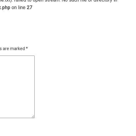
x.php
on line
27
ds are marked
*