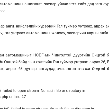
 автомашины ашиглалт, засвар үйлчилгээ хийх дадлага су
лаа.
ар анги, нийслэлийн хүрээний Гал түймэр унтраах, аврах 
ч, гал унтраах автомашины жолооч, засварчин нарын алба
рван автомашиныг НОБГ-ын Чингэлтэй дүүргийн Онцгой 
ийн Онцгой байдлын хэлтсийн Гал түймэр унтраах, аврах 26,
, аврах 63 дугаар ангиудад хүлээлгэн өглөө
гэж Онцгой 
 failed to open stream: No such file or directory in
x.php
on line
27
txt): failed to open stream: No such file or directory in