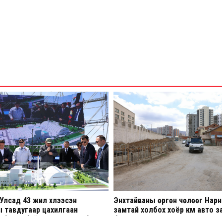
Улсад 43 жил хүлээсэн
Энхтайваны өргөн чөлөөг Нар
 тавдугаар цахилгаан
замтай холбох хоёр км авто з
 бүтээн байгуулалтыг албан
барина