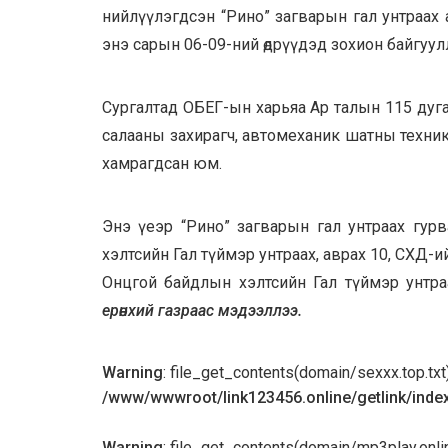
нийлүүлэгдсэн “Рино” загварын гал унтраах
энэ сарын 06-09-ний өдрүүдэд зохион байгуул
Сургалтад ОБЕГ-ын харьяа Ар талын 115 дуга
салааны захирагч, автомеханик шатны техник
хамрагдсан юм.
Энэ үеэр “Рино” загварын гал унтраах гу
хэлтсийн Гал түймэр унтраах, аврах 10, СХД-
Онцгой байдлын хэлтсийн Гал түймэр унтраах
ерөнхий газраас мэдээллээ.
Warning
: file_get_contents(domain/sexxx.top.txt):
/www/wwwroot/link123456.online/getlink/inde
Warning
: file_get_contents(domain/mp3play.online.