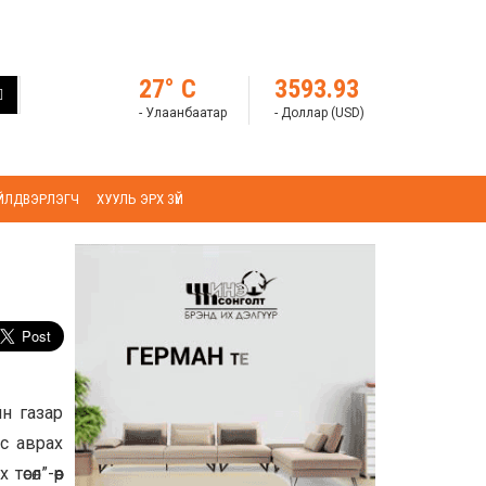
27° C
3593.93
- Улаанбаатар
- Доллар (USD)
ҮЙЛДВЭРЛЭГЧ
ХУУЛЬ ЭРХ ЗҮЙ
н газар
с аврах
сөл”-өөр