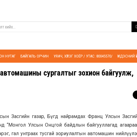
ОН НУТАГ
БАЙГАЛЬ ОРЧИН
УЯАЧ, ХҮЛЭГ ХОЁР / УТАС: 80045570/
ҮНДЭСНИЙ 
 автомашины сургалтыг зохион байгуулж,
сын Засгийн газар, Бүгд найрамдах Франц Улсын Засгий
нд “Монгол Улсын Онцгой байдлын байгууллагад агаараа
эг, гал унтраах тусгай зориулалтын автомашин нийлүүлэх тө