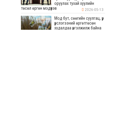
оруулах тухай хуулийн
төсөл өргөн мэдүүлэв
2026-05-13
Мод бут, сөөгийн суулгац, үр
үрслэгээний өргөтгөсөн
худалдаа үргэлжилж байна
2026-05-13
Бага хурлын хүрээнд 80
мянган ам метр талбайд
дугуйн зам, явган зам, авто
зогсоол хийхээр
төлөвлөсөн
2026-05-13
“СУВИЛАГЧ ТАНДАА
БАЯРЛАЛАА-2026” УЛСЫН
ЗӨВЛӨГӨӨН ТӨРИЙН
ОРДОНД БОЛЛОО
2026-05-13
УИХ-ын дарга Япон Улсаас
Монгол Улсад суугаа Элчин
сайд Игавахара Масарүг
хүлээн авч уулзав
2026-05-13
Монгол Улсад 43 жил