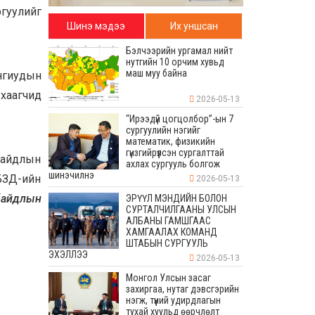
ргуулийг
Шинэ мэдээ
Их уншсан
Бэлчээрийн ургамал нийт
нутгийн 10 орчим хувьд
маш муу байна
ангиудын
 хаагчид
2026-05-13
“Ирээдүй цогцолбор”-ын 7
сургуулийн нэгийг
математик, физикийн
гүнзгийрүүлсэн сургалттай
байдлын
ахлах сургууль болгож
шинэчилнэ
 БЗД-ийн
2026-05-13
байдлын
ЭРҮҮЛ МЭНДИЙН БОЛОН
СУРТАЛЧИЛГААНЫ УЛСЫН
АЛБАНЫ ГАМШГААС
ХАМГААЛАХ КОМАНД
ШТАБЫН СУРГУУЛЬ
ЭХЭЛЛЭЭ
2026-05-13
Монгол Улсын засаг
захиргаа, нутаг дэвсгэрийн
нэгж, түүний удирдлагын
тухай хуульд өөрчлөлт