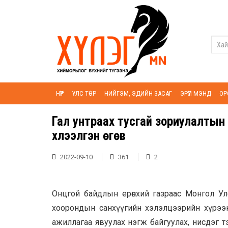
НҮҮР
УЛС ТӨР
НИЙГЭМ, ЭДИЙН ЗАСАГ
ЭРҮҮЛ МЭНД
ОР
Гал унтраах тусгай зориулалтын
хүлээлгэн өгөв
2022-09-10
361
2
Онцгой байдлын ерөнхий газраас Монгол Ул
хоорондын санхүүгийн хэлэлцээрийн хүрээ
ажиллагаа явуулах нэгж байгуулах, нисдэг тэр