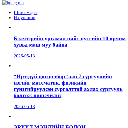
Шинэ мэдээ
Их уншсан
Бэлчээрийн ургамал нийт нутгийн 10 орчим
хувьд маш муу байна
2026-05-13
“Ирээдүй цогцолбор”-ын 7 сургуулийн
нэгийг математик, физикийн
гүнзгийрүүлсэн сургалттай ахлах сургууль
болгож шинэчилнэ
2026-05-13
ЭРҮҮЛ МЭНДИЙН БОЛОН