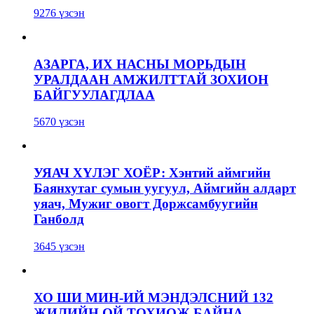
9276 үзсэн
АЗАРГА, ИХ НАСНЫ МОРЬДЫН
УРАЛДААН АМЖИЛТТАЙ ЗОХИОН
БАЙГУУЛАГДЛАА
5670 үзсэн
УЯАЧ ХҮЛЭГ ХОЁР: Хэнтий аймгийн
Баянхутаг сумын уугуул, Аймгийн алдарт
уяач, Мужиг овогт Доржсамбуугийн
Ганболд
3645 үзсэн
ХО ШИ МИН-ИЙ МЭНДЭЛСНИЙ 132
ЖИЛИЙН ОЙ ТОХИОЖ БАЙНА