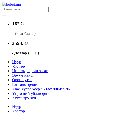
16° C
- Улаанбаатар
3593.87
- Доллар (USD)
Нүүр
Улс төр
Нийгэм, эдийн засаг
Эрүүл мэнд
Орон нутаг
Байгаль орчин
Уяач, хүлэг хоёр / Утас: 80045570/
Үндэсний үйлдвэрлэгч
Хууль эрх зүй
Нүүр
Улс төр