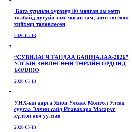
Бага хурлын хүрээнд 80 мянган ам метр
талбайд дугуйн зам, явган зам, авто зогсоол
хийхээр төлөвлөсөн
2026-05-13
“СУВИЛАГЧ ТАНДАА БАЯРЛАЛАА-2026”
УЛСЫН ЗӨВЛӨГӨӨН ТӨРИЙН ОРДОНД
БОЛЛОО
2026-05-13
УИХ-ын дарга Япон Улсаас Монгол Улсад
суугаа Элчин сайд Игавахара Масарүг
хүлээн авч уулзав
2026-05-13