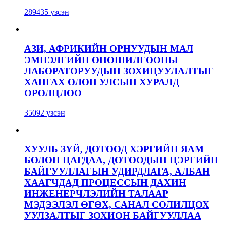
289435 үзсэн
АЗИ, АФРИКИЙН ОРНУУДЫН МАЛ
ЭМНЭЛГИЙН ОНОШИЛГООНЫ
ЛАБОРАТОРУУДЫН ЗОХИЦУУЛАЛТЫГ
ХАНГАХ ОЛОН УЛСЫН ХУРАЛД
ОРОЛЦЛОО
35092 үзсэн
ХУУЛЬ ЗҮЙ, ДОТООД ХЭРГИЙН ЯАМ
БОЛОН ЦАГДАА, ДОТООДЫН ЦЭРГИЙН
БАЙГУУЛЛАГЫН УДИРДЛАГА, АЛБАН
ХААГЧДАД ПРОЦЕССЫН ДАХИН
ИНЖЕНЕРЧЛЭЛИЙН ТАЛААР
МЭДЭЭЛЭЛ ӨГӨХ, САНАЛ СОЛИЛЦОХ
УУЛЗАЛТЫГ ЗОХИОН БАЙГУУЛЛАА