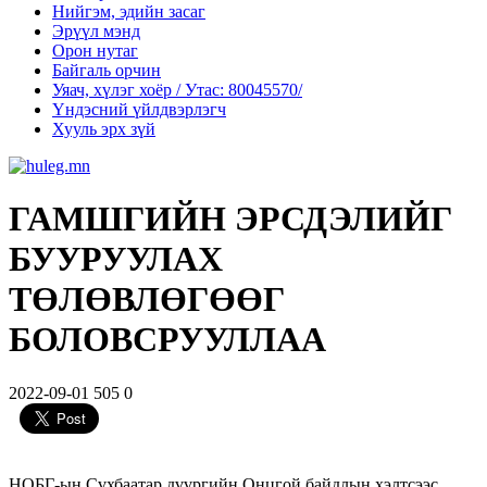
Нийгэм, эдийн засаг
Эрүүл мэнд
Орон нутаг
Байгаль орчин
Уяач, хүлэг хоёр / Утас: 80045570/
Үндэсний үйлдвэрлэгч
Хууль эрх зүй
ГАМШГИЙН ЭРСДЭЛИЙГ
БУУРУУЛАХ
ТӨЛӨВЛӨГӨӨГ
БОЛОВСРУУЛЛАА
2022-09-01
505
0
НОБГ-ын Сүхбаатар дүүргийн Онцгой байдлын хэлтсээс