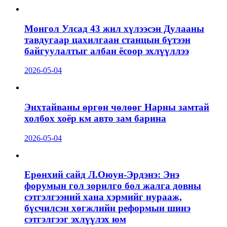
Монгол Улсад 43 жил хүлээсэн Дулааны
тавдугаар цахилгаан станцын бүтээн
байгуулалтыг албан ёсоор эхлүүллээ
2026-05-04
Энхтайваны өргөн чөлөөг Нарны замтай
холбох хоёр км авто зам барина
2026-05-04
Ерөнхий сайд Л.Оюун-Эрдэнэ: Энэ
форумын гол зорилго бол жалга довны
сэтгэлгээний хана хэрмийг нурааж,
бүсчилсэн хөгжлийн реформын шинэ
сэтгэлгээг эхлүүлэх юм