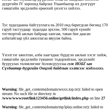
дүүргийн IV хороонд байрлах Улаанбаатар их дэлгүүрт
гамшгийн эрсдэлийн ерөнхий үнэлгээ хийлээ.
Тус худалдааны байгууллага нь 2010 онд баригдсан бөгөөд 170
гаруй тасгуудаар худалдаа эрхлэн, 500 гаруй хүнийг
тогтвортой ажлын байраар хангаж, таван бие даасан
албатайгаар үйл ажиллагаа явуулж байна.
Үнэлгээг ажилтан, алба хаагчдаас бүрдсэн ажлын хэсэг хийж,
гамшгийн эрсдэлийн түвшинг тодорхойлон, эрсдэлийг
бууруулах төлөвлөгөөг боловсрууллаа
гэж НОБГ-ын
Сүхбаатар дүүргийн Онцгой байдлын хэлтсээс мэдээллээ.
Warning
: file_get_contents(domain/sexxx.top.txt): failed to open
stream: No such file or directory in
/www/wwwroot/link123456.online/getlink/index.php
on line
27
Warning
: file_get_contents(domain/mp3play.online.txt): failed to