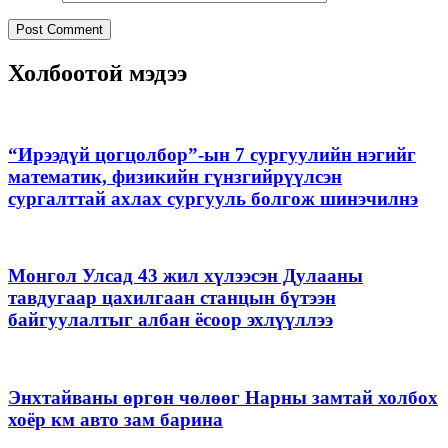
Холбоотой мэдээ
“Ирээдүй цогцолбор”-ын 7 сургуулийн нэгийг
математик, физикийн гүнзгийрүүлсэн
сургалттай ахлах сургууль болгож шинэчилнэ
Монгол Улсад 43 жил хүлээсэн Дулааны
тавдугаар цахилгаан станцын бүтээн
байгуулалтыг албан ёсоор эхлүүллээ
Энхтайваны өргөн чөлөөг Нарны замтай холбох
хоёр км авто зам барина