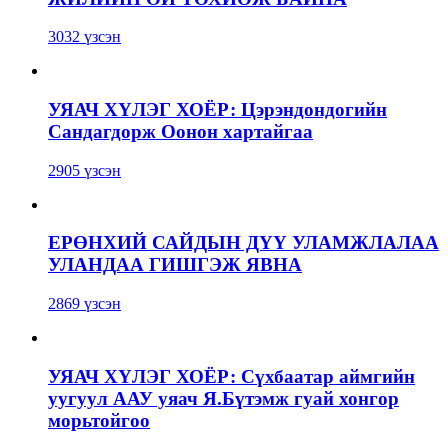
3032 үзсэн
УЯАЧ ХҮЛЭГ ХОЁР: Цэрэндондогийн
Сандагдорж Оонон хартайгаа
2905 үзсэн
ЕРӨНХИЙ САЙДЫН ДҮҮ УЛАМЖЛАЛАА
УЛАНДАА ГИШГЭЖ ЯВНА
2869 үзсэн
УЯАЧ ХҮЛЭГ ХОЁР: Сүхбаатар аймгийн
уугуул ААУ уяач Я.Бүтэмж гуай хонгор
морьтойгоо