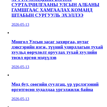
СУРТАЛЧИЛГААНЫ УЛСЫН АЛБАНЫ
ГАМШГААС ХАМГААЛАХ КОМАНД
ШТАБЫН СУРГУУЛЬ ЭХЭЛЛЭЭ
2026-05-13
Монгол Улсын засаг захиргаа, нутаг
дэвсгэрийн нэгж, түүний удирдлагын тухай
хуульд өөрчлөлт оруулах тухай хуулийн
төсөл өргөн мэдүүлэв
2026-05-13
Мод бут, сөөгийн суулгац, үр үрслэгээний
өргөтгөсөн худалдаа үргэлжилж байна
2026-05-13