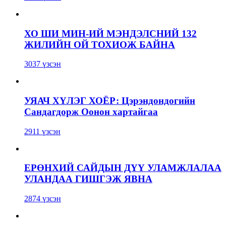
ХО ШИ МИН-ИЙ МЭНДЭЛСНИЙ 132
ЖИЛИЙН ОЙ ТОХИОЖ БАЙНА
3037 үзсэн
УЯАЧ ХҮЛЭГ ХОЁР: Цэрэндондогийн
Сандагдорж Оонон хартайгаа
2911 үзсэн
ЕРӨНХИЙ САЙДЫН ДҮҮ УЛАМЖЛАЛАА
УЛАНДАА ГИШГЭЖ ЯВНА
2874 үзсэн