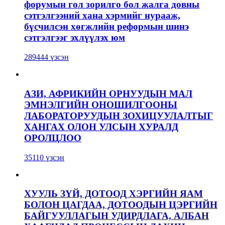
форумын гол зорилго бол жалга довны
сэтгэлгээний хана хэрмийг нурааж,
бүсчилсэн хөгжлийн реформын шинэ
сэтгэлгээг эхлүүлэх юм
289444 үзсэн
АЗИ, АФРИКИЙН ОРНУУДЫН МАЛ
ЭМНЭЛГИЙН ОНОШИЛГООНЫ
ЛАБОРАТОРУУДЫН ЗОХИЦУУЛАЛТЫГ
ХАНГАХ ОЛОН УЛСЫН ХУРАЛД
ОРОЛЦЛОО
35110 үзсэн
ХУУЛЬ ЗҮЙ, ДОТООД ХЭРГИЙН ЯАМ
БОЛОН ЦАГДАА, ДОТООДЫН ЦЭРГИЙН
БАЙГУУЛЛАГЫН УДИРДЛАГА, АЛБАН