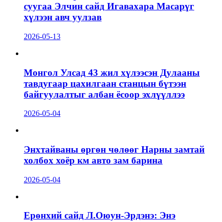
суугаа Элчин сайд Игавахара Масарүг
хүлээн авч уулзав
2026-05-13
Монгол Улсад 43 жил хүлээсэн Дулааны
тавдугаар цахилгаан станцын бүтээн
байгуулалтыг албан ёсоор эхлүүллээ
2026-05-04
Энхтайваны өргөн чөлөөг Нарны замтай
холбох хоёр км авто зам барина
2026-05-04
Ерөнхий сайд Л.Оюун-Эрдэнэ: Энэ