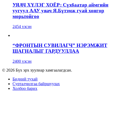
УЯАЧ ХҮЛЭГ ХОЁР: Сүхбаатар аймгийн
уугуул ААУ уяач Я.Бүтэмж гуай хонгор
морьтойгоо
2454 үзсэн
“ФРОНТЫН СУВИЛАГЧ” НЭРЭМЖИТ
ШАГНАЛЫГ ГАРДУУЛЛАА
2400 үзсэн
© 2026 Бүх эрх хуулиар хамгаалагдсан.
Бидний тухай
Сурталчилгаа байршуулах
Холбоо барих