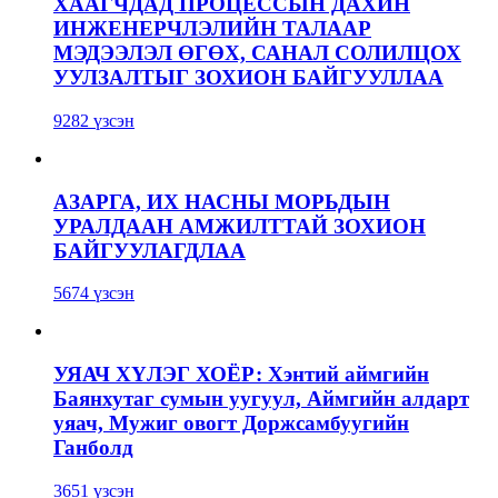
ХААГЧДАД ПРОЦЕССЫН ДАХИН
ИНЖЕНЕРЧЛЭЛИЙН ТАЛААР
МЭДЭЭЛЭЛ ӨГӨХ, САНАЛ СОЛИЛЦОХ
УУЛЗАЛТЫГ ЗОХИОН БАЙГУУЛЛАА
9282 үзсэн
АЗАРГА, ИХ НАСНЫ МОРЬДЫН
УРАЛДААН АМЖИЛТТАЙ ЗОХИОН
БАЙГУУЛАГДЛАА
5674 үзсэн
УЯАЧ ХҮЛЭГ ХОЁР: Хэнтий аймгийн
Баянхутаг сумын уугуул, Аймгийн алдарт
уяач, Мужиг овогт Доржсамбуугийн
Ганболд
3651 үзсэн