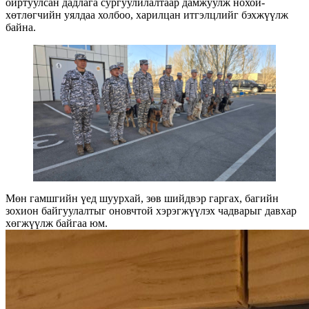
ойртуулсан дадлага сургуулилалтаар дамжуулж нохой-
хөтлөгчийн уялдаа холбоо, харилцан итгэлцлийг бэхжүүлж
байна.
Мөн гамшгийн үед шуурхай, зөв шийдвэр гаргах, багийн
зохион байгуулалтыг оновчтой хэрэгжүүлэх чадварыг давхар
хөгжүүлж байгаа юм.