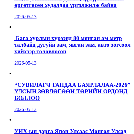
өргөтгөсөн худалдаа үргэлжилж байна
2026-05-13
Бага хурлын хүрээнд 80 мянган ам метр
талбайд дугуйн зам, явган зам, авто зогсоол
хийхээр төлөвлөсөн
2026-05-13
“СУВИЛАГЧ ТАНДАА БАЯРЛАЛАА-2026”
УЛСЫН ЗӨВЛӨГӨӨН ТӨРИЙН ОРДОНД
БОЛЛОО
2026-05-13
УИХ-ын дарга Япон Улсаас Монгол Улсад