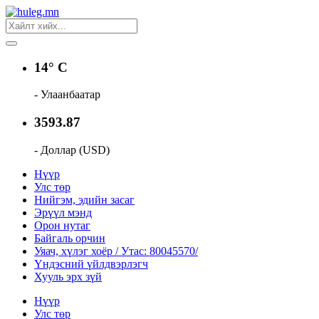
14° C
- Улаанбаатар
3593.87
- Доллар (USD)
Нүүр
Улс төр
Нийгэм, эдийн засаг
Эрүүл мэнд
Орон нутаг
Байгаль орчин
Уяач, хүлэг хоёр / Утас: 80045570/
Үндэсний үйлдвэрлэгч
Хууль эрх зүй
Нүүр
Улс төр