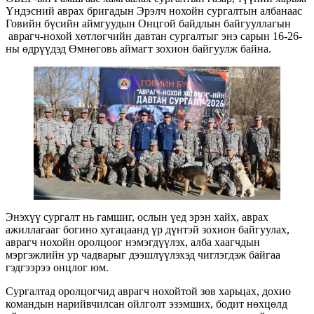
Үндэсний аврах бригадын Эрэлч нохойн сургалтын албанаас
Говийн бүсийн аймгуудын Онцгой байдлын байгууллагын
аврагч-нохой хөтлөгчийн давтан сургалтыг энэ сарын 16-26-
ны өдрүүдэд Өмнөговь аймагт зохион байгуулж байна.
Энэхүү сургалт нь гамшиг, ослын үед эрэн хайх, аврах
ажиллагааг богино хугацаанд үр дүнтэй зохион байгуулах,
аврагч нохойн оролцоог нэмэгдүүлэх, алба хаагчдын
мэргэжлийн ур чадварыг дээшлүүлэхэд чиглэгдэж байгаа
гэдгээрээ онцлог юм.
Сургалтад оролцогчид аврагч нохойтой зөв харьцах, дохио
командын нарийвчилсан ойлголт эзэмших, бодит нөхцөлд