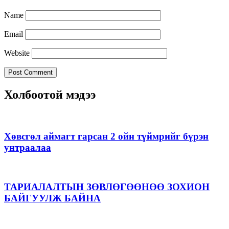
Name
Email
Website
Холбоотой мэдээ
Хөвсгөл аймагт гарсан 2 ойн түймрийг бүрэн
унтраалаа
ТАРИАЛАЛТЫН ЗӨВЛӨГӨӨНӨӨ ЗОХИОН
БАЙГУУЛЖ БАЙНА