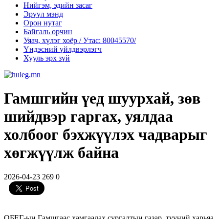
Нийгэм, эдийн засаг
Эрүүл мэнд
Орон нутаг
Байгаль орчин
Уяач, хүлэг хоёр / Утас: 80045570/
Үндэсний үйлдвэрлэгч
Хууль эрх зүй
Гамшгийн үед шуурхай, зөв
шийдвэр гаргах, уялдаа
холбоог бэхжүүлэх чадварыг
хөгжүүлж байна
2026-04-23
269
0
ОБЕГ-ын Гамшгаас хамгаалах сургалтын газар, түүний харьяа