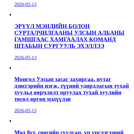
2026-05-13
ЭРҮҮЛ МЭНДИЙН БОЛОН
СУРТАЛЧИЛГААНЫ УЛСЫН АЛБАНЫ
ГАМШГААС ХАМГААЛАХ КОМАНД
ШТАБЫН СУРГУУЛЬ ЭХЭЛЛЭЭ
2026-05-13
Монгол Улсын засаг захиргаа, нутаг
дэвсгэрийн нэгж, түүний удирдлагын тухай
хуульд өөрчлөлт оруулах тухай хуулийн
төсөл өргөн мэдүүлэв
2026-05-13
Мод бут, сөөгийн суулгац, үр үрслэгээний