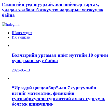
Гамшгийн үед шуурхай, зөв шийдвэр гаргах,
уялдаа холбоог бэхжүүлэх чадварыг хөгжүүлж
байна
Шинэ мэдээ
Их уншсан
Бэлчээрийн ургамал нийт нутгийн 10 орчим
хувьд маш муу байна
2026-05-13
“Ирээдүй цогцолбор”-ын 7 сургуулийн
нэгийг математик, физикийн
гүнзгийрүүлсэн сургалттай ахлах сургууль
болгож шинэчилнэ