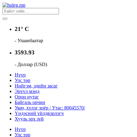
21° C
- Улаанбаатар
3593.93
- Доллар (USD)
Нүүр
Улс төр
Нийгэм, эдийн засаг
Эрүүл мэнд
Орон нутаг
Байгаль орчин
Уяач, хүлэг хоёр / Утас: 80045570/
Үндэсний үйлдвэрлэгч
Хууль эрх зүй
Нүүр
Улс төр