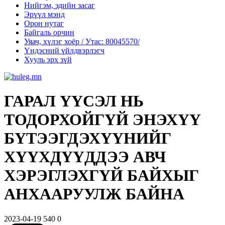
Нийгэм, эдийн засаг
Эрүүл мэнд
Орон нутаг
Байгаль орчин
Уяач, хүлэг хоёр / Утас: 80045570/
Үндэсний үйлдвэрлэгч
Хууль эрх зүй
ГАРАЛ ҮҮСЭЛ НЬ
ТОДОРХОЙГҮЙ ЭНЭХҮҮ
БҮТЭЭГДЭХҮҮНИЙГ
ХҮҮХДҮҮДДЭЭ АВЧ
ХЭРЭГЛЭХГҮЙ БАЙХЫГ
АНХААРУУЛЖ БАЙНА
2023-04-19
540
0