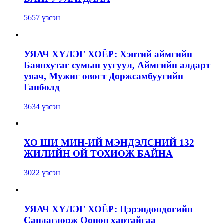
5657 үзсэн
УЯАЧ ХҮЛЭГ ХОЁР: Хэнтий аймгийн
Баянхутаг сумын уугуул, Аймгийн алдарт
уяач, Мужиг овогт Доржсамбуугийн
Ганболд
3634 үзсэн
ХО ШИ МИН-ИЙ МЭНДЭЛСНИЙ 132
ЖИЛИЙН ОЙ ТОХИОЖ БАЙНА
3022 үзсэн
УЯАЧ ХҮЛЭГ ХОЁР: Цэрэндондогийн
Сандагдорж Оонон хартайгаа