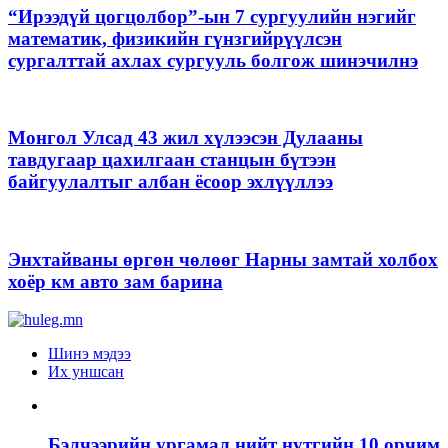
“Ирээдүй цогцолбор”-ын 7 сургуулийн нэгийг
математик, физикийн гүнзгийрүүлсэн
сургалттай ахлах сургууль болгож шинэчилнэ
Монгол Улсад 43 жил хүлээсэн Дулааны
тавдугаар цахилгаан станцын бүтээн
байгуулалтыг албан ёсоор эхлүүллээ
Энхтайваны өргөн чөлөөг Нарны замтай холбох
хоёр км авто зам барина
Шинэ мэдээ
Их уншсан
Бэлчээрийн ургамал нийт нутгийн 10 орчим