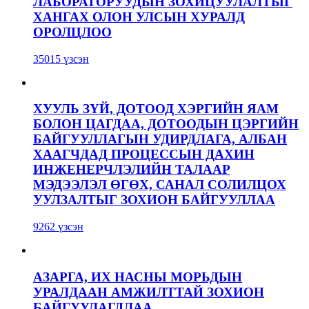
ЛАБОРАТОРУУДЫН ЗОХИЦУУЛАЛТЫГ
ХАНГАХ ОЛОН УЛСЫН ХУРАЛД
ОРОЛЦЛОО
35015 үзсэн
ХУУЛЬ ЗҮЙ, ДОТООД ХЭРГИЙН ЯАМ
БОЛОН ЦАГДАА, ДОТООДЫН ЦЭРГИЙН
БАЙГУУЛЛАГЫН УДИРДЛАГА, АЛБАН
ХААГЧДАД ПРОЦЕССЫН ДАХИН
ИНЖЕНЕРЧЛЭЛИЙН ТАЛААР
МЭДЭЭЛЭЛ ӨГӨХ, САНАЛ СОЛИЛЦОХ
УУЛЗАЛТЫГ ЗОХИОН БАЙГУУЛЛАА
9262 үзсэн
АЗАРГА, ИХ НАСНЫ МОРЬДЫН
УРАЛДААН АМЖИЛТТАЙ ЗОХИОН
БАЙГУУЛАГДЛАА