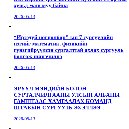
хувьд маш муу байна
2026-05-13
“Ирээдүй цогцолбор”-ын 7 сургуулийн
нэгийг математик, физикийн
гүнзгийрүүлсэн сургалттай ахлах сургууль
болгож шинэчилнэ
2026-05-13
ЭРҮҮЛ МЭНДИЙН БОЛОН
СУРТАЛЧИЛГААНЫ УЛСЫН АЛБАНЫ
ГАМШГААС ХАМГААЛАХ КОМАНД
ШТАБЫН СУРГУУЛЬ ЭХЭЛЛЭЭ
2026-05-13