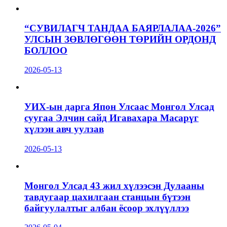
“СУВИЛАГЧ ТАНДАА БАЯРЛАЛАА-2026”
УЛСЫН ЗӨВЛӨГӨӨН ТӨРИЙН ОРДОНД
БОЛЛОО
2026-05-13
УИХ-ын дарга Япон Улсаас Монгол Улсад
суугаа Элчин сайд Игавахара Масарүг
хүлээн авч уулзав
2026-05-13
Монгол Улсад 43 жил хүлээсэн Дулааны
тавдугаар цахилгаан станцын бүтээн
байгуулалтыг албан ёсоор эхлүүллээ