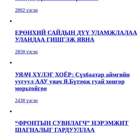
2892 үзсэн
ЕРӨНХИЙ САЙДЫН ДҮҮ УЛАМЖЛАЛАА
УЛАНДАА ГИШГЭЖ ЯВНА
2858 үзсэн
УЯАЧ ХҮЛЭГ ХОЁР: Сүхбаатар аймгийн
уугуул ААУ уяач Я.Бүтэмж гуай хонгор
морьтойгоо
2438 үзсэн
“ФРОНТЫН СУВИЛАГЧ” НЭРЭМЖИТ
ШАГНАЛЫГ ГАРДУУЛЛАА