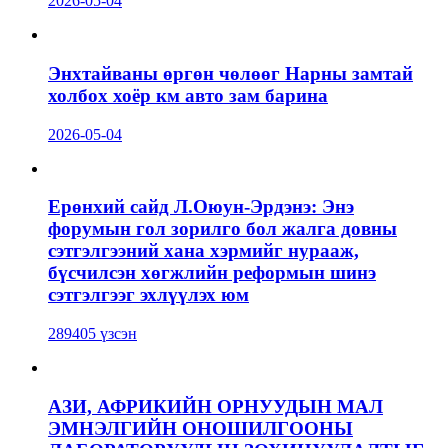
2026-05-04
Энхтайваны өргөн чөлөөг Нарны замтай
холбох хоёр км авто зам барина
2026-05-04
Ерөнхий сайд Л.Оюун-Эрдэнэ: Энэ
форумын гол зорилго бол жалга довны
сэтгэлгээний хана хэрмийг нурааж,
бүсчилсэн хөгжлийн реформын шинэ
сэтгэлгээг эхлүүлэх юм
289405 үзсэн
АЗИ, АФРИКИЙН ОРНУУДЫН МАЛ
ЭМНЭЛГИЙН ОНОШИЛГООНЫ