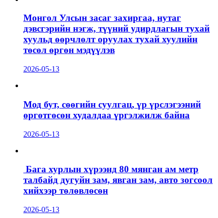
Монгол Улсын засаг захиргаа, нутаг
дэвсгэрийн нэгж, түүний удирдлагын тухай
хуульд өөрчлөлт оруулах тухай хуулийн
төсөл өргөн мэдүүлэв
2026-05-13
Мод бут, сөөгийн суулгац, үр үрслэгээний
өргөтгөсөн худалдаа үргэлжилж байна
2026-05-13
Бага хурлын хүрээнд 80 мянган ам метр
талбайд дугуйн зам, явган зам, авто зогсоол
хийхээр төлөвлөсөн
2026-05-13