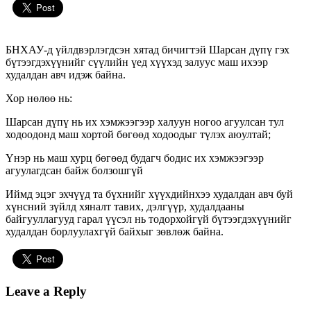
БНХАУ-д үйлдвэрлэгдсэн хятад бичигтэй Шарсан дүпү гэх
бүтээгдэхүүнийг сүүлийн үед хүүхэд залуус маш ихээр
худалдан авч идэж байна.
Хор нөлөө нь:
Шарсан дүпү нь их хэмжээгээр халуун ногоо агуулсан тул
ходоодонд маш хортой бөгөөд ходоодыг түлэх аюултай;
Үнэр нь маш хурц бөгөөд будагч бодис их хэмжээгээр
агуулагдсан байж болзошгүй
Иймд эцэг эхчүүд та бүхнийг хүүхдийнхээ худалдан авч буй
хүнсний зүйлд хяналт тавих, дэлгүүр, худалдааны
байгууллагууд гарал үүсэл нь тодорхойгүй бүтээгдэхүүнийг
худалдан борлуулахгүй байхыг зөвлөж байна.
Leave a Reply