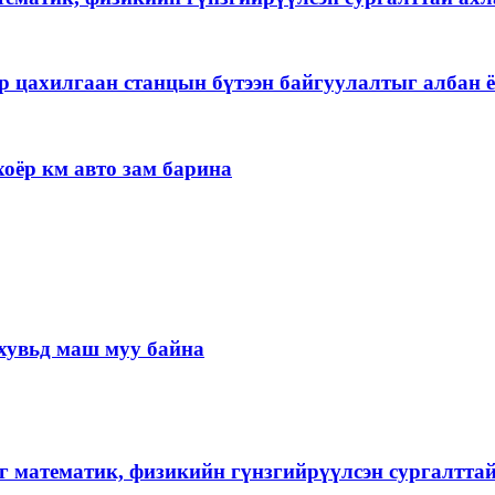
р цахилгаан станцын бүтээн байгуулалтыг албан ё
оёр км авто зам барина
хувьд маш муу байна
г математик, физикийн гүнзгийрүүлсэн сургалтта