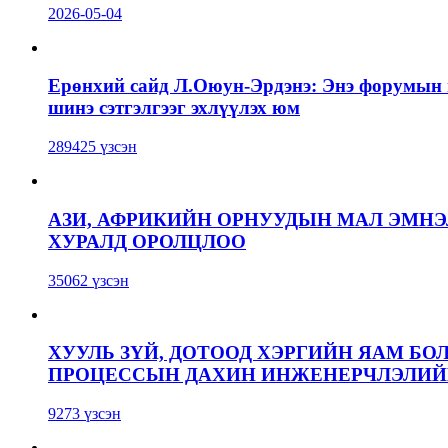
2026-05-04
Ерөнхий сайд Л.Оюун-Эрдэнэ: Энэ форумын г
шинэ сэтгэлгээг эхлүүлэх юм
289425 үзсэн
АЗИ, АФРИКИЙН ОРНУУДЫН МАЛ ЭМН
ХУРАЛД ОРОЛЦЛОО
35062 үзсэн
ХУУЛЬ ЗҮЙ, ДОТООД ХЭРГИЙН ЯАМ БО
ПРОЦЕССЫН ДАХИН ИНЖЕНЕРЧЛЭЛИЙН
9273 үзсэн