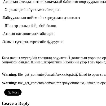
-Ажилтан ажилдаа сэтгэл ханамжтай байж, тогтвор суурьшилт
– Хөдөлмөрийн бүтээмж сайжирна
-Байгууллагын нийгмийн хариуцлага дээшилнэ
– Шинээр ажлын байр бий болно
-Ажлын цаг ашиглалт сайжирна
-Замын түгжрэл, стрессийг бууруулна
Бага насны хүүхдийн хөгжилд оруулсан 1 долларын хөрөнгө ор
онцолсон байдаг. Шинэ цэцэрлэгийн нээлтийн үеэр Говь брэ
Warning
: file_get_contents(domain/sexxx.top.txt): failed to open str
Warning
: file_get_contents(domain/mp3play.online.txt): failed to ope
Leave a Reply