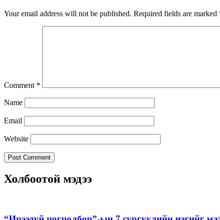
Your email address will not be published.
Required fields are marked
Comment
*
Name
Email
Website
Холбоотой мэдээ
“Ирээдүй цогцолбор”-ын 7 сургуулийн нэгийг ма