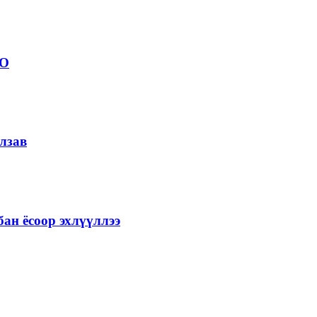
ОО
лзав
ан ёсоор эхлүүллээ