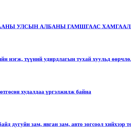
ААНЫ УЛСЫН АЛБАНЫ ГАМШГААС ХАМГААЛ
ийн нэгж, түүний удирдлагын тухай хуульд өөрчлө
ргөтгөсөн худалдаа үргэлжилж байна
айд дугуйн зам, явган зам, авто зогсоол хийхээр 