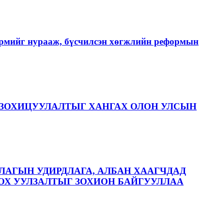
хэрмийг нурааж, бүсчилсэн хөгжлийн реформын
ЗОХИЦУУЛАЛТЫГ ХАНГАХ ОЛОН УЛСЫН
ЛАГЫН УДИРДЛАГА, АЛБАН ХААГЧДАД
ОХ УУЛЗАЛТЫГ ЗОХИОН БАЙГУУЛЛАА