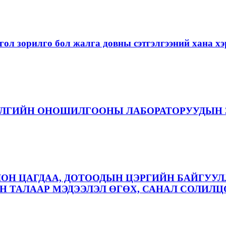
ол зорилго бол жалга довны сэтгэлгээний хана 
ЭЛГИЙН ОНОШИЛГООНЫ ЛАБОРАТОРУУДЫН 
ЛОН ЦАГДАА, ДОТООДЫН ЦЭРГИЙН БАЙГУУЛ
 ТАЛААР МЭДЭЭЛЭЛ ӨГӨХ, САНАЛ СОЛИЛЦ