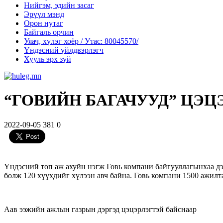
Нийгэм, эдийн засаг
Эрүүл мэнд
Орон нутаг
Байгаль орчин
Уяач, хүлэг хоёр / Утас: 80045570/
Үндэсний үйлдвэрлэгч
Хууль эрх зүй
“ГОВИЙН БАГАЧУУД” ЦЭЦ
2022-09-05
381
0
Үндэсний топ аж ахуйн нэгж Говь компани байгууллагынхаа дэ
болж 120 хүүхдийг хүлээн авч байна. Говь компани 1500 ажилта
Аав ээжийн ажлын газрын дэргэд цэцэрлэгтэй байснаар