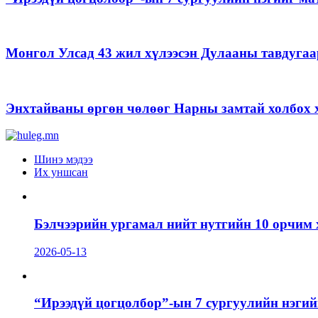
Монгол Улсад 43 жил хүлээсэн Дулааны тавдугаа
Энхтайваны өргөн чөлөөг Нарны замтай холбох х
Шинэ мэдээ
Их уншсан
Бэлчээрийн ургамал нийт нутгийн 10 орчим 
2026-05-13
“Ирээдүй цогцолбор”-ын 7 сургуулийн нэгий