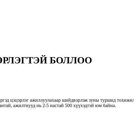
ЭРЛЭГТЭЙ БОЛЛОО
ргэд цэцэрлэг ажиллуулахаар шийдвэрлэж зуны туршид тохижилт
нтай, ажилтнууд нь 2-5 настай 500 хүүхэдтэй юм байна.