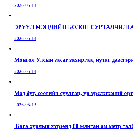
2026-05-13
ЭРҮҮЛ МЭНДИЙН БОЛОН СУРТАЛЧИЛГ
2026-05-13
Монгол Улсын засаг захиргаа, нутаг дэвсгэр
2026-05-13
Мод бут, сөөгийн суулгац, үр үрслэгээний ө
2026-05-13
Бага хурлын хүрээнд 80 мянган ам метр талб