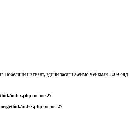
ыг Нобелийн шагналт, эдийн засагч Жеймс Хейкман 2009 онд
tlink/index.php
on line
27
e/getlink/index.php
on line
27