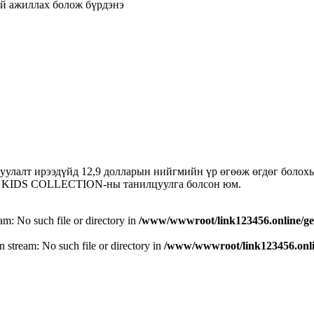
ай ажиллах болож бүрдэнэ
уулалт ирээдүйд 12,9 долларын нийгмийн үр өгөөж өгдөг болох
нд KIDS COLLECTION-ны танилцуулга болсон юм.
eam: No such file or directory in
/www/wwwroot/link123456.online/ge
n stream: No such file or directory in
/www/wwwroot/link123456.onlin