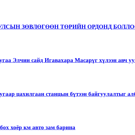
 УЛСЫН ЗӨВЛӨГӨӨН ТӨРИЙН ОРДОНД БОЛЛ
гаа Элчин сайд Игавахара Масарүг хүлээн авч уу
угаар цахилгаан станцын бүтээн байгуулалтыг алб
ох хоёр км авто зам барина