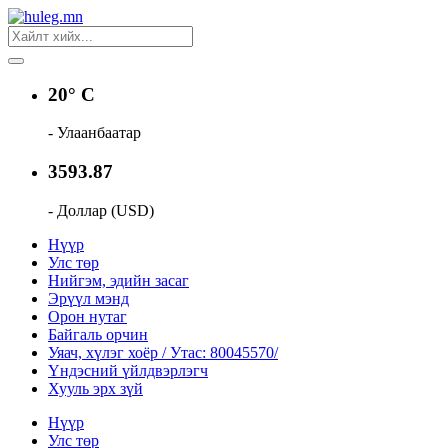
20° C
- Улаанбаатар
3593.87
- Доллар (USD)
Нүүр
Улс төр
Нийгэм, эдийн засаг
Эрүүл мэнд
Орон нутаг
Байгаль орчин
Уяач, хүлэг хоёр / Утас: 80045570/
Үндэсний үйлдвэрлэгч
Хууль эрх зүй
Нүүр
Улс төр