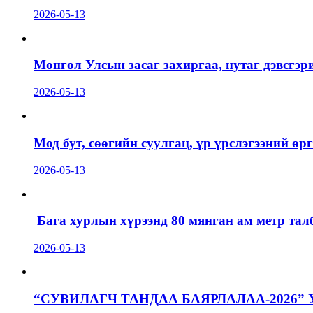
2026-05-13
Монгол Улсын засаг захиргаа, нутаг дэвсгэр
2026-05-13
Мод бут, сөөгийн суулгац, үр үрслэгээний ө
2026-05-13
Бага хурлын хүрээнд 80 мянган ам метр талб
2026-05-13
“СУВИЛАГЧ ТАНДАА БАЯРЛАЛАА-2026”