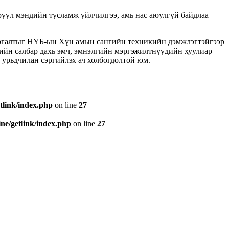
эрүүл мэндийн тусламж үйлчилгээ, амь нас аюулгүй байдлаа
ургалтыг НҮБ-ын Хүн амын сангийн техникийн дэмжлэгтэйгээр
ндийн салбар дахь эмч, эмнэлгийн мэргэжилтнүүдийн хуулиар
 урьдчилан сэргийлэх ач холбогдолтой юм.
tlink/index.php
on line
27
e/getlink/index.php
on line
27