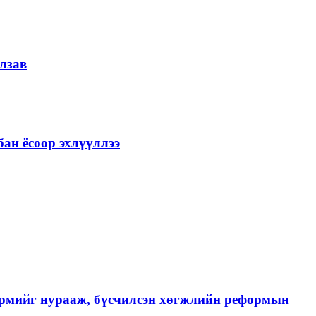
лзав
ан ёсоор эхлүүллээ
хэрмийг нурааж, бүсчилсэн хөгжлийн реформын