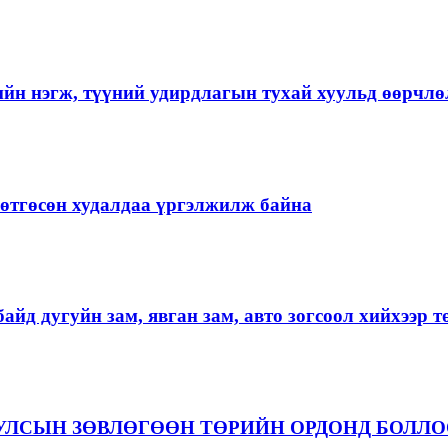
ийн нэгж, түүний удирдлагын тухай хуульд өөрчлө
ргөтгөсөн худалдаа үргэлжилж байна
айд дугуйн зам, явган зам, авто зогсоол хийхээр 
 УЛСЫН ЗӨВЛӨГӨӨН ТӨРИЙН ОРДОНД БОЛЛ