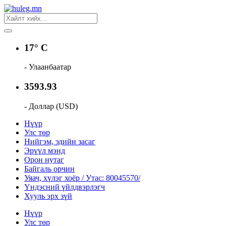
17° C
- Улаанбаатар
3593.93
- Доллар (USD)
Нүүр
Улс төр
Нийгэм, эдийн засаг
Эрүүл мэнд
Орон нутаг
Байгаль орчин
Уяач, хүлэг хоёр / Утас: 80045570/
Үндэсний үйлдвэрлэгч
Хууль эрх зүй
Нүүр
Улс төр