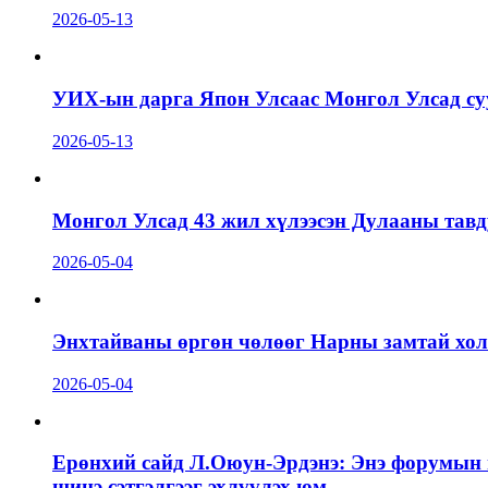
2026-05-13
УИХ-ын дарга Япон Улсаас Монгол Улсад суу
2026-05-13
Монгол Улсад 43 жил хүлээсэн Дулааны тавд
2026-05-04
Энхтайваны өргөн чөлөөг Нарны замтай холб
2026-05-04
Ерөнхий сайд Л.Оюун-Эрдэнэ: Энэ форумын г
шинэ сэтгэлгээг эхлүүлэх юм