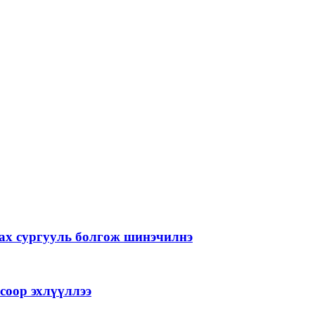
лах сургууль болгож шинэчилнэ
соор эхлүүллээ