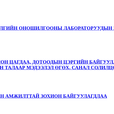
ЭЛГИЙН ОНОШИЛГООНЫ ЛАБОРАТОРУУДЫН 
ЛОН ЦАГДАА, ДОТООДЫН ЦЭРГИЙН БАЙГУУЛ
 ТАЛААР МЭДЭЭЛЭЛ ӨГӨХ, САНАЛ СОЛИЛЦ
АН АМЖИЛТТАЙ ЗОХИОН БАЙГУУЛАГДЛАА