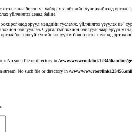
, сэтгэл санаа болон үл хайхрах хэлбэрийн хүчирхийлэлд өртөж 
лах үйлчилгээ аваад байна.
хохирогчдод эрүүл мэндийн тусламж, үйлчилгээ үзүүлэх нь” с
ай зохион байгууллаа. Сургалтыг зохион байгуулснаар эрүүл мэ
 өртөж болзошгүй хүнийг илрүүлэх болон осол гэмтэлд өртөхөөс
eam: No such file or directory in
/www/wwwroot/link123456.online/ge
n stream: No such file or directory in
/www/wwwroot/link123456.onlin
*