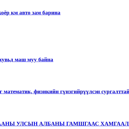
оёр км авто зам барина
хувьд маш муу байна
г математик, физикийн гүнзгийрүүлсэн сургалтта
ААНЫ УЛСЫН АЛБАНЫ ГАМШГААС ХАМГААЛ