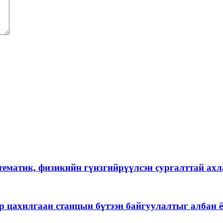
тематик, физикийн гүнзгийрүүлсэн сургалттай ах
р цахилгаан станцын бүтээн байгуулалтыг албан ё