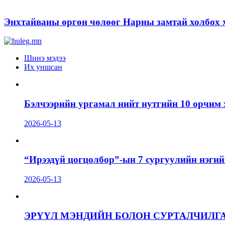
Энхтайваны өргөн чөлөөг Нарны замтай холбох х
Шинэ мэдээ
Их уншсан
Бэлчээрийн ургамал нийт нутгийн 10 орчим 
2026-05-13
“Ирээдүй цогцолбор”-ын 7 сургуулийн нэгий
2026-05-13
ЭРҮҮЛ МЭНДИЙН БОЛОН СУРТАЛЧИЛГ