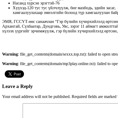
Насанд хүрсэн эрэгтэй-76
Хүүхэд-120 тус тус үйлчлүүлж, бие махбодь, эдийн засаг
хамгаалуулахаар эмнэлгийн болоод түр хамгаалуулан байр
ЭМЯ, ГССҮТ-өөс санаачлан “Гэр бүлийн хүчирхийлэлд өртсөн 
Архангай, Сүхбаатар, Дундговь, Увс, зэрэг 11 аймагт амжилтт
хүлээх үүргийг эрчимжүүлж, гэр бүлийн хүчирхийлэлд өртсөн,
Warning
: file_get_contents(domain/sexxx.top.txt): failed to open str
Warning
: file_get_contents(domain/mp3play.online.txt): failed to ope
Leave a Reply
Your email address will not be published.
Required fields are marked