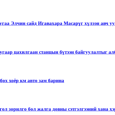
гаа Элчин сайд Игавахара Масарүг хүлээн авч уу
угаар цахилгаан станцын бүтээн байгуулалтыг алб
ох хоёр км авто зам барина
ол зорилго бол жалга довны сэтгэлгээний хана 