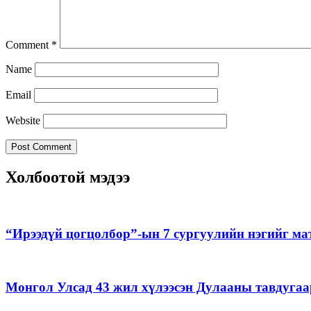
Comment
*
Name
Email
Website
Холбоотой мэдээ
“Ирээдүй цогцолбор”-ын 7 сургуулийн нэгийг ма
Монгол Улсад 43 жил хүлээсэн Дулааны тавдугаа