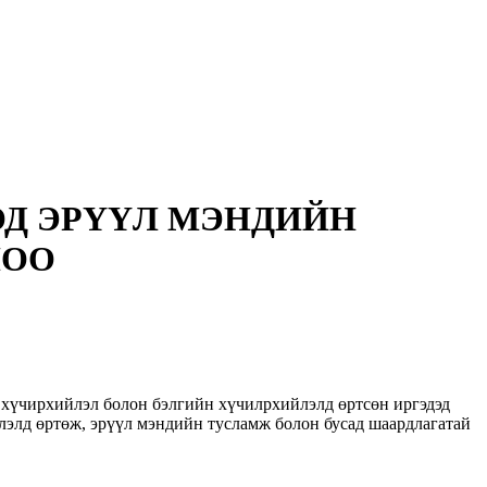
ОД ЭРҮҮЛ МЭНДИЙН
ЛОО
 хүчирхийлэл болон бэлгийн хүчилрхийлэлд өртсөн иргэдэд
йлэлд өртөж, эрүүл мэндийн тусламж болон бусад шаардлагатай