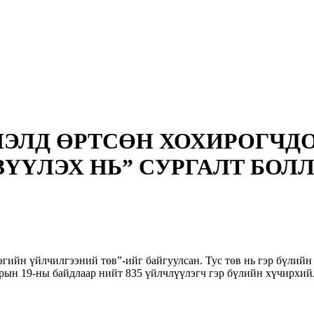
ЛЭЛД ӨРТСӨН ХОХИРОГЧД
ҮҮЛЭХ НЬ” СУРГАЛТ БОЛ
ийн үйлчилгээний төв”-ийг байгуулсан. Тус төв нь гэр бүлийн
сарын 19-ны байдлаар нийт 835 үйлчлүүлэгч гэр бүлийн хүчирхи