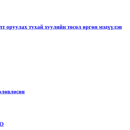
лт оруулах тухай хуулийн төсөл өргөн мэдүүлэв
төлөвлөсөн
ОО