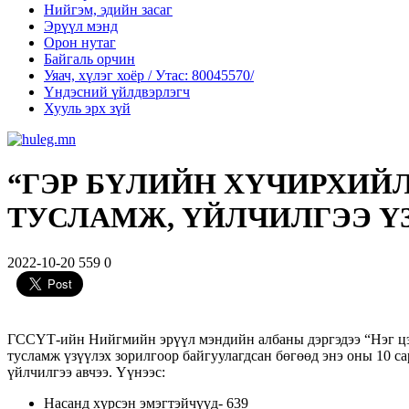
Нийгэм, эдийн засаг
Эрүүл мэнд
Орон нутаг
Байгаль орчин
Уяач, хүлэг хоёр / Утас: 80045570/
Үндэсний үйлдвэрлэгч
Хууль эрх зүй
“ГЭР БҮЛИЙН ХҮЧИРХИЙ
ТУСЛАМЖ, ҮЙЛЧИЛГЭЭ ҮЗ
2022-10-20
559
0
ГССҮТ-ийн Нийгмийн эрүүл мэндийн албаны дэргэдээ “Нэг цэг
тусламж үзүүлэх зорилгоор байгуулагдсан бөгөөд энэ оны 10 
үйлчилгээ авчээ. Үүнээс:
Насанд хүрсэн эмэгтэйчүүд- 639