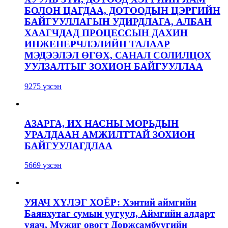
БОЛОН ЦАГДАА, ДОТООДЫН ЦЭРГИЙН
БАЙГУУЛЛАГЫН УДИРДЛАГА, АЛБАН
ХААГЧДАД ПРОЦЕССЫН ДАХИН
ИНЖЕНЕРЧЛЭЛИЙН ТАЛААР
МЭДЭЭЛЭЛ ӨГӨХ, САНАЛ СОЛИЛЦОХ
УУЛЗАЛТЫГ ЗОХИОН БАЙГУУЛЛАА
9275 үзсэн
АЗАРГА, ИХ НАСНЫ МОРЬДЫН
УРАЛДААН АМЖИЛТТАЙ ЗОХИОН
БАЙГУУЛАГДЛАА
5669 үзсэн
УЯАЧ ХҮЛЭГ ХОЁР: Хэнтий аймгийн
Баянхутаг сумын уугуул, Аймгийн алдарт
уяач, Мужиг овогт Доржсамбуугийн