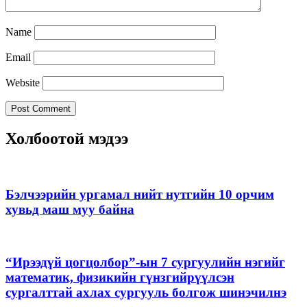
Name
Email
Website
Холбоотой мэдээ
Бэлчээрийн ургамал нийт нутгийн 10 орчим
хувьд маш муу байна
“Ирээдүй цогцолбор”-ын 7 сургуулийн нэгийг
математик, физикийн гүнзгийрүүлсэн
сургалттай ахлах сургууль болгож шинэчилнэ