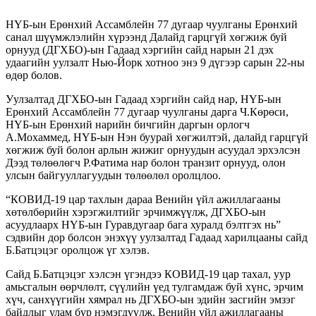
НҮБ-ын Ерөнхий Ассамблейн 77 дугаар чуулганы Ерөнхий
санал шүүмжлэлийн хүрээнд Далайд гарцгүй хөгжиж буй
орнууд (ДГХБО)-ын Гадаад хэргийн сайд нарын 21 дэх
удаагийн уулзалт Нью-Йорк хотноо энэ 9 дүгээр сарын 22-ны
өдөр болов.
Уулзалтад ДГХБО-ын Гадаад хэргийн сайд нар, НҮБ-ын
Ерөнхий Ассамблейн 77 дугаар чуулганы дарга Ч.Көрөси,
НҮБ-ын Ерөнхий нарийн бичгийн даргын орлогч
А.Мохаммед, НҮБ-ын Нэн буурай хөгжилтэй, далайд гарцгүй
хөгжиж буй болон арлын жижиг орнуудын асуудал эрхэлсэн
Дээд төлөөлөгч Р.Фатима нар болон транзит орнууд, олон
улсын байгууллагуудын төлөөлөл оролцлоо.
“КОВИД-19 цар тахлын дараа Венийн үйл ажиллагааны
хөтөлбөрийн хэрэгжилтийг эрчимжүүлж, ДГХБО-ын
асуудлаарх НҮБ-ын Гуравдугаар бага хуралд бэлтгэх нь”
сэдвийн дор болсон энэхүү уулзалтад Гадаад харилцааны сайд
Б.Батцэцэг оролцож үг хэлэв.
Сайд Б.Батцэцэг хэлсэн үгэндээ КОВИД-19 цар тахал, уур
амьсгалын өөрчлөлт, сүүлийн үед тулгамдаж буй хүнс, эрчим
хүч, санхүүгийн хямрал нь ДГХБО-ын эдийн засгийн эмзэг
байдлыг улам бүр нэмэгдүүлж, Венийн үйл ажиллагааны