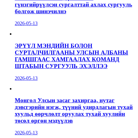
гүнзгийрүүлсэн сургалттай ахлах сургууль
болгож шинэчилнэ
2026-05-13
ЭРҮҮЛ МЭНДИЙН БОЛОН
СУРТАЛЧИЛГААНЫ УЛСЫН АЛБАНЫ
ГАМШГААС ХАМГААЛАХ КОМАНД
ШТАБЫН СУРГУУЛЬ ЭХЭЛЛЭЭ
2026-05-13
Монгол Улсын засаг захиргаа, нутаг
дэвсгэрийн нэгж, түүний удирдлагын тухай
хуульд өөрчлөлт оруулах тухай хуулийн
төсөл өргөн мэдүүлэв
2026-05-13