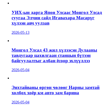
УИХ-ын дарга Япон Улсаас Монгол Улсад
суугаа Элчин сайд Игавахара Масарүг
хүлээн авч уулзав
2026-05-13
Монгол Улсад 43 жил хүлээсэн Дулааны
тавдугаар цахилгаан станцын бүтээн
байгуулалтыг албан ёсоор эхлүүллээ
2026-05-04
Энхтайваны өргөн чөлөөг Нарны замтай
холбох хоёр км авто зам барина
2026-05-04