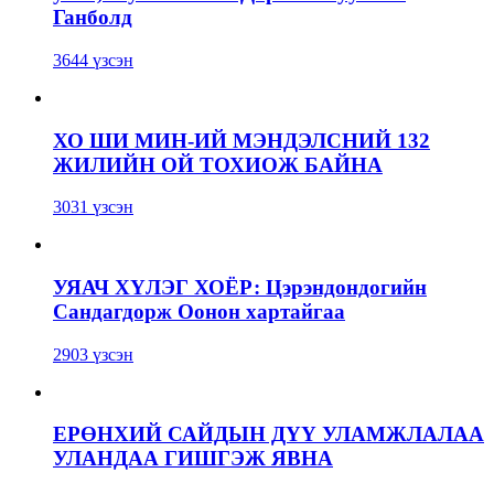
Ганболд
3644 үзсэн
ХО ШИ МИН-ИЙ МЭНДЭЛСНИЙ 132
ЖИЛИЙН ОЙ ТОХИОЖ БАЙНА
3031 үзсэн
УЯАЧ ХҮЛЭГ ХОЁР: Цэрэндондогийн
Сандагдорж Оонон хартайгаа
2903 үзсэн
ЕРӨНХИЙ САЙДЫН ДҮҮ УЛАМЖЛАЛАА
УЛАНДАА ГИШГЭЖ ЯВНА