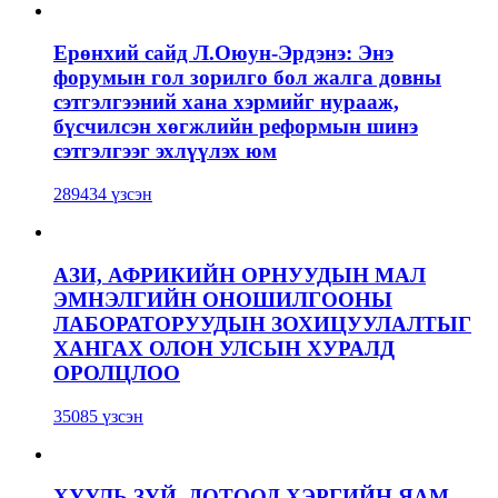
Ерөнхий сайд Л.Оюун-Эрдэнэ: Энэ
форумын гол зорилго бол жалга довны
сэтгэлгээний хана хэрмийг нурааж,
бүсчилсэн хөгжлийн реформын шинэ
сэтгэлгээг эхлүүлэх юм
289434 үзсэн
АЗИ, АФРИКИЙН ОРНУУДЫН МАЛ
ЭМНЭЛГИЙН ОНОШИЛГООНЫ
ЛАБОРАТОРУУДЫН ЗОХИЦУУЛАЛТЫГ
ХАНГАХ ОЛОН УЛСЫН ХУРАЛД
ОРОЛЦЛОО
35085 үзсэн
ХУУЛЬ ЗҮЙ, ДОТООД ХЭРГИЙН ЯАМ