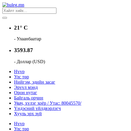
21° C
- Улаанбаатар
3593.87
- Доллар (USD)
Нүүр
Улс төр
Нийгэм, эдийн засаг
Эрүүл мэнд
Орон нутаг
Байгаль орчин
Уяач, хүлэг хоёр / Утас: 80045570/
Үндэсний үйлдвэрлэгч
Хууль эрх зүй
Нүүр
Улс төр