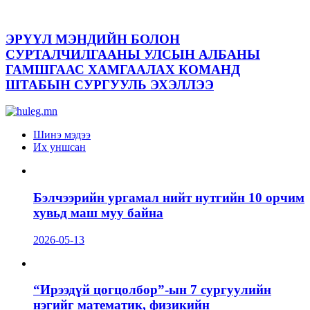
ЭРҮҮЛ МЭНДИЙН БОЛОН
СУРТАЛЧИЛГААНЫ УЛСЫН АЛБАНЫ
ГАМШГААС ХАМГААЛАХ КОМАНД
ШТАБЫН СУРГУУЛЬ ЭХЭЛЛЭЭ
Шинэ мэдээ
Их уншсан
Бэлчээрийн ургамал нийт нутгийн 10 орчим
хувьд маш муу байна
2026-05-13
“Ирээдүй цогцолбор”-ын 7 сургуулийн
нэгийг математик, физикийн