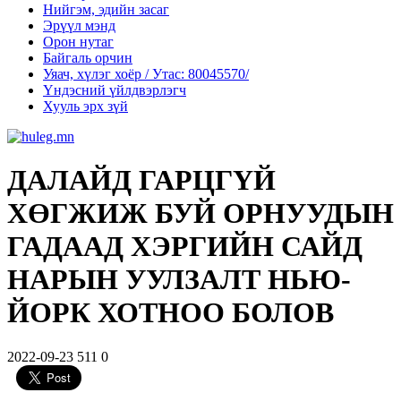
Нийгэм, эдийн засаг
Эрүүл мэнд
Орон нутаг
Байгаль орчин
Уяач, хүлэг хоёр / Утас: 80045570/
Үндэсний үйлдвэрлэгч
Хууль эрх зүй
ДАЛАЙД ГАРЦГҮЙ
ХӨГЖИЖ БУЙ ОРНУУДЫН
ГАДААД ХЭРГИЙН САЙД
НАРЫН УУЛЗАЛТ НЬЮ-
ЙОРК ХОТНОО БОЛОВ
2022-09-23
511
0