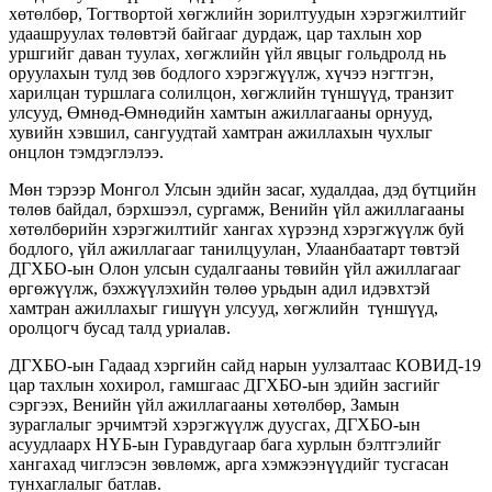
хөтөлбөр, Тогтвортой хөгжлийн зорилтуудын хэрэгжилтийг
удаашруулах төлөвтэй байгааг дурдаж, цар тахлын хор
уршгийг даван туулах, хөгжлийн үйл явцыг гольдролд нь
оруулахын тулд зөв бодлого хэрэгжүүлж, хүчээ нэгтгэн,
харилцан туршлага солилцон, хөгжлийн түншүүд, транзит
улсууд, Өмнөд-Өмнөдийн хамтын ажиллагааны орнууд,
хувийн хэвшил, сангуудтай хамтран ажиллахын чухлыг
онцлон тэмдэглэлээ.
Мөн тэрээр Монгол Улсын эдийн засаг, худалдаа, дэд бүтцийн
төлөв байдал, бэрхшээл, сургамж, Венийн үйл ажиллагааны
хөтөлбөрийн хэрэгжилтийг хангах хүрээнд хэрэгжүүлж буй
бодлого, үйл ажиллагааг танилцуулан, Улаанбаатарт төвтэй
ДГХБО-ын Олон улсын судалгааны төвийн үйл ажиллагааг
өргөжүүлж, бэхжүүлэхийн төлөө урьдын адил идэвхтэй
хамтран ажиллахыг гишүүн улсууд, хөгжлийн түншүүд,
оролцогч бусад талд уриалав.
ДГХБО-ын Гадаад хэргийн сайд нарын уулзалтаас КОВИД-19
цар тахлын хохирол, гамшгаас ДГХБО-ын эдийн засгийг
сэргээх, Венийн үйл ажиллагааны хөтөлбөр, Замын
зураглалыг эрчимтэй хэрэгжүүлж дуусгах, ДГХБО-ын
асуудлаарх НҮБ-ын Гуравдугаар бага хурлын бэлтгэлийг
хангахад чиглэсэн зөвлөмж, арга хэмжээнүүдийг тусгасан
тунхаглалыг батлав.