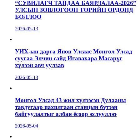
“СУВИЛАГЧ ТАНДАА БАЯРЛАЛАА-2026”
УЛСЫН ЗӨВЛӨГӨӨН ТӨРИЙН ОРДОНД
БОЛЛОО
2026-05-13
УИХ-ын дарга Япон Улсаас Монгол Улсад
суугаа Элчин сайд Игавахара Масарүг
хүлээн авч уулзав
2026-05-13
Монгол Улсад 43 жил хүлээсэн Дулааны
тавдугаар цахилгаан станцын бүтээн
байгуулалтыг албан ёсоор эхлүүллээ
2026-05-04