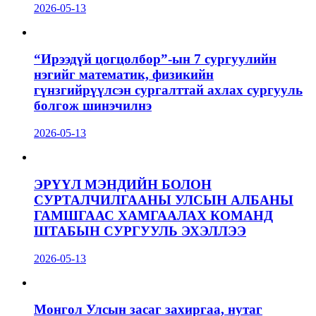
2026-05-13
“Ирээдүй цогцолбор”-ын 7 сургуулийн
нэгийг математик, физикийн
гүнзгийрүүлсэн сургалттай ахлах сургууль
болгож шинэчилнэ
2026-05-13
ЭРҮҮЛ МЭНДИЙН БОЛОН
СУРТАЛЧИЛГААНЫ УЛСЫН АЛБАНЫ
ГАМШГААС ХАМГААЛАХ КОМАНД
ШТАБЫН СУРГУУЛЬ ЭХЭЛЛЭЭ
2026-05-13
Монгол Улсын засаг захиргаа, нутаг