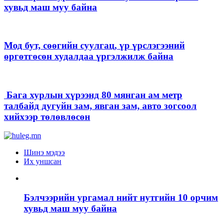
хувьд маш муу байна
Мод бут, сөөгийн суулгац, үр үрслэгээний
өргөтгөсөн худалдаа үргэлжилж байна
Бага хурлын хүрээнд 80 мянган ам метр
талбайд дугуйн зам, явган зам, авто зогсоол
хийхээр төлөвлөсөн
Шинэ мэдээ
Их уншсан
Бэлчээрийн ургамал нийт нутгийн 10 орчим
хувьд маш муу байна