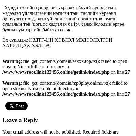
“Хүндэтгэлийн цэцэрлэгт хүрээлэн бүхий оршуулгын
мэдээлэл үйлчилгээний нэгдсэн төв” төслийн хүрээнд
оршуулгын мэдээлэл үйлчилгээний нэгдсэн төв, эмгэг
судлалын төв /цогцос хадгалах байр/, салах ёслолын өргөө,
буяны сүм зэргийг байгуулах аж.
Эх сурвалж: НЗДТГ-ЫН ХЭВЛЭЛ МЭДЭЭЛЭЛТЭЙ
ХАРИЛЦАХ ХЭЛТЭС
Warning
: file_get_contents(domain/sexxx.top.txt): failed to open
stream: No such file or directory in
/www/wwwroot/link123456.online/getlink/index.php
on line
27
Warning
: file_get_contents(domain/mp3play.online.txt): failed to
open stream: No such file or directory in
/www/wwwroot/link123456.online/getlink/index.php
on line
27
Leave a Reply
Your email address will not be published.
Required fields are