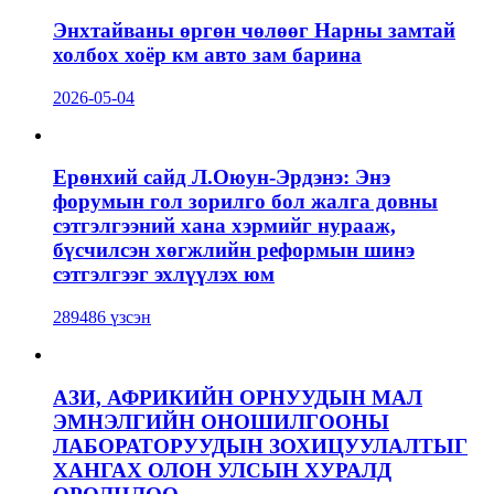
Энхтайваны өргөн чөлөөг Нарны замтай
холбох хоёр км авто зам барина
2026-05-04
Ерөнхий сайд Л.Оюун-Эрдэнэ: Энэ
форумын гол зорилго бол жалга довны
сэтгэлгээний хана хэрмийг нурааж,
бүсчилсэн хөгжлийн реформын шинэ
сэтгэлгээг эхлүүлэх юм
289486 үзсэн
АЗИ, АФРИКИЙН ОРНУУДЫН МАЛ
ЭМНЭЛГИЙН ОНОШИЛГООНЫ
ЛАБОРАТОРУУДЫН ЗОХИЦУУЛАЛТЫГ
ХАНГАХ ОЛОН УЛСЫН ХУРАЛД