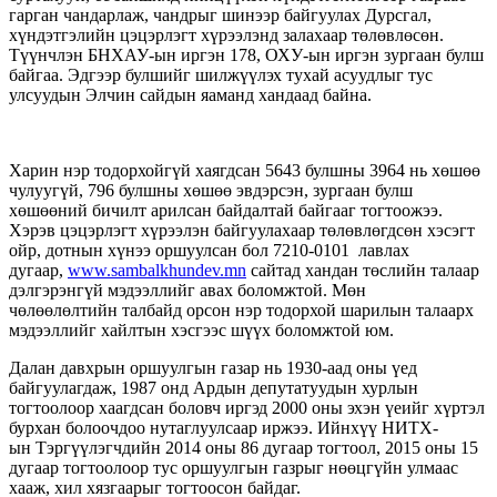
гарган чандарлаж, чандрыг шинээр байгуулах Дурсгал,
хүндэтгэлийн цэцэрлэгт хүрээлэнд залахаар төлөвлөсөн.
Түүнчлэн БНХАУ-ын иргэн 178, ОХУ-ын иргэн зургаан булш
байгаа. Эдгээр булшийг шилжүүлэх тухай асуудлыг тус
улсуудын Элчин сайдын яаманд хандаад байна.
Харин нэр тодорхойгүй хаягдсан 5643 булшны 3964 нь хөшөө
чулуугүй, 796 булшны хөшөө эвдэрсэн, зургаан булш
хөшөөний бичилт арилсан байдалтай байгааг тогтоожээ.
Хэрэв цэцэрлэгт хүрээлэн байгуулахаар төлөвлөгдсөн хэсэгт
ойр, дотнын хүнээ оршуулсан бол 7210-0101 лавлах
дугаар,
www.sambalkhundev.mn
сайтад хандан төслийн талаар
дэлгэрэнгүй мэдээллийг авах боломжтой. Мөн
чөлөөлөлтийн талбайд орсон нэр тодорхой шарилын талаарх
мэдээллийг хайлтын хэсгээс шүүх боломжтой юм.
Далан давхрын оршуулгын газар нь 1930-аад оны үед
байгуулагдаж, 1987 онд Ардын депутатуудын хурлын
тогтоолоор хаагдсан боловч иргэд 2000 оны эхэн үеийг хүртэл
бурхан болоочдоо нутаглуулсаар иржээ. Ийнхүү НИТХ-
ын Тэргүүлэгчдийн 2014 оны 86 дугаар тогтоол, 2015 оны 15
дугаар тогтоолоор тус оршуулгын газрыг нөөцгүйн улмаас
хааж, хил хязгаарыг тогтоосон байдаг.