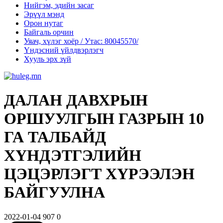
Нийгэм, эдийн засаг
Эрүүл мэнд
Орон нутаг
Байгаль орчин
Уяач, хүлэг хоёр / Утас: 80045570/
Үндэсний үйлдвэрлэгч
Хууль эрх зүй
ДАЛАН ДАВХРЫН
ОРШУУЛГЫН ГАЗРЫН 10
ГА ТАЛБАЙД
ХҮНДЭТГЭЛИЙН
ЦЭЦЭРЛЭГТ ХҮРЭЭЛЭН
БАЙГУУЛНА
2022-01-04
907
0