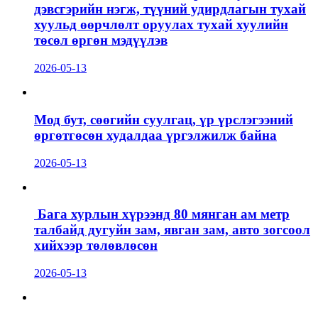
дэвсгэрийн нэгж, түүний удирдлагын тухай
хуульд өөрчлөлт оруулах тухай хуулийн
төсөл өргөн мэдүүлэв
2026-05-13
Мод бут, сөөгийн суулгац, үр үрслэгээний
өргөтгөсөн худалдаа үргэлжилж байна
2026-05-13
Бага хурлын хүрээнд 80 мянган ам метр
талбайд дугуйн зам, явган зам, авто зогсоол
хийхээр төлөвлөсөн
2026-05-13