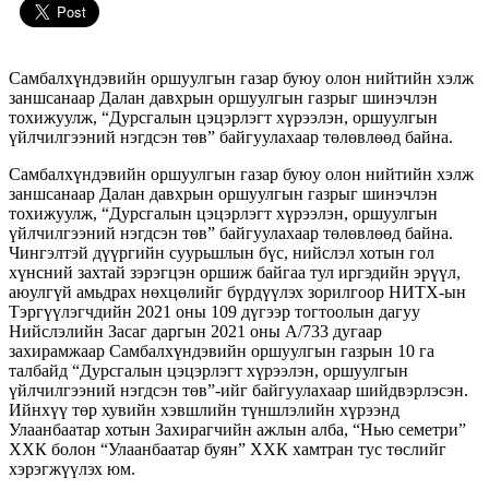
Самбалхүндэвийн оршуулгын газар буюу олон нийтийн хэлж
заншсанаар Далан давхрын оршуулгын газрыг шинэчлэн
тохижуулж, “Дурсгалын цэцэрлэгт хүрээлэн, оршуулгын
үйлчилгээний нэгдсэн төв” байгуулахаар төлөвлөөд байна.
Самбалхүндэвийн оршуулгын газар буюу олон нийтийн хэлж
заншсанаар Далан давхрын оршуулгын газрыг шинэчлэн
тохижуулж, “Дурсгалын цэцэрлэгт хүрээлэн, оршуулгын
үйлчилгээний нэгдсэн төв” байгуулахаар төлөвлөөд байна.
Чингэлтэй дүүргийн суурьшлын бүс, нийслэл хотын гол
хүнсний захтай зэрэгцэн оршиж байгаа тул иргэдийн эрүүл,
аюулгүй амьдрах нөхцөлийг бүрдүүлэх зорилгоор НИТХ-ын
Тэргүүлэгчдийн 2021 оны 109 дүгээр тогтоолын дагуу
Нийслэлийн Засаг даргын 2021 оны А/733 дугаар
захирамжаар Самбалхүндэвийн оршуулгын газрын 10 га
талбайд “Дурсгалын цэцэрлэгт хүрээлэн, оршуулгын
үйлчилгээний нэгдсэн төв”-ийг байгуулахаар шийдвэрлэсэн.
Ийнхүү төр хувийн хэвшлийн түншлэлийн хүрээнд
Улаанбаатар хотын Захирагчийн ажлын алба, “Нью семетри”
ХХК болон “Улаанбаатар буян” ХХК хамтран тус төслийг
хэрэгжүүлэх юм.