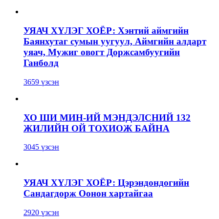
УЯАЧ ХҮЛЭГ ХОЁР: Хэнтий аймгийн
Баянхутаг сумын уугуул, Аймгийн алдарт
уяач, Мужиг овогт Доржсамбуугийн
Ганболд
3659 үзсэн
ХО ШИ МИН-ИЙ МЭНДЭЛСНИЙ 132
ЖИЛИЙН ОЙ ТОХИОЖ БАЙНА
3045 үзсэн
УЯАЧ ХҮЛЭГ ХОЁР: Цэрэндондогийн
Сандагдорж Оонон хартайгаа
2920 үзсэн