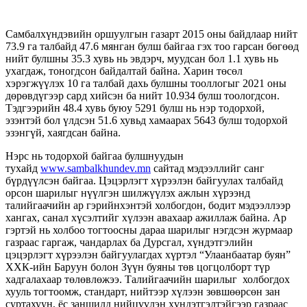
Самбалхүндэвийн оршуулгын газарт 2015 оны байдлаар нийт
73.9 га талбайд 47.6 мянган булш байгаа гэх тоо гарсан бөгөөд
нийт булшны 35.3 хувь нь эвдэрч, муудсан бол 1.1 хувь нь
ухагдаж, тоногдсон байдалтай байна. Харин төсөл
хэрэгжүүлэх 10 га талбай дахь булшны тооллогыг 2021 оны
дөрөвдүгээр сард хийсэн ба нийт 10.934 булш тоологдсон.
Тэдгээрийн 48.4 хувь буюу 5291 булш нь нэр тодорхой,
эзэнтэй бол үлдсэн 51.6 хувьд хамаарах 5643 булш тодорхой
эзэнгүй, хаягдсан байна.
Нэрс нь тодорхой байгаа булшнуудын
тухайд
www.sambalkhundev.mn
сайтад мэдээллийг санг
бүрдүүлсэн байгаа. Цэцэрлэгт хүрээлэн байгуулах талбайд
орсон шарилыг нүүлгэн шилжүүлэх ажлын хүрээнд
талийгаачийн ар гэрийнхэнтэй холбогдон, бодит мэдээллээр
хангах, санал хүсэлтийг хүлээн авахаар ажиллаж байна. Ар
гэртэй нь холбоо тогтоосны дараа шарилыг нэгдсэн журмаар
газраас гаргаж, чандарлах ба Дурсгал, хүндэтгэлийн
цэцэрлэгт хүрээлэн байгуулагдах хүртэл “Улаанбаатар буян”
ХХК-ийн Баруун болон Зүүн буяны төв цогцолборт түр
хадгалахаар төлөвлөжээ. Талийгаачийн шарилыг холбогдох
хууль тогтоомж, стандарт, нийтээр хүлээн зөвшөөрсөн зан
суртахуун, ёс заншилд нийцүүлэн хүндэтгэлтэйгээр газраас