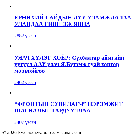
ЕРӨНХИЙ САЙДЫН ДҮҮ УЛАМЖЛАЛАА
УЛАНДАА ГИШГЭЖ ЯВНА
2882 үзсэн
УЯАЧ ХҮЛЭГ ХОЁР: Сүхбаатар аймгийн
уугуул ААУ уяач Я.Бүтэмж гуай хонгор
морьтойгоо
2462 үзсэн
“ФРОНТЫН СУВИЛАГЧ” НЭРЭМЖИТ
ШАГНАЛЫГ ГАРДУУЛЛАА
2407 үзсэн
© 2026 Бүх эрх хуулиар хамгаалагдсан.