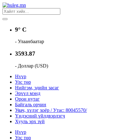
9° C
- Улаанбаатар
3593.87
- Доллар (USD)
Нүүр
Улс төр
Нийгэм, эдийн засаг
Эрүүл мэнд
Орон нутаг
Байгаль орчин
Уяач, хүлэг хоёр / Утас: 80045570/
Үндэсний үйлдвэрлэгч
Хууль эрх зүй
Нүүр
Улс төр