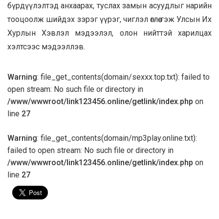
бүрдүүлэлтэд анхаарах, туслах замын асуудлыг нарийн
тооцоолж шийдэх зэрэг үүрэг, чиглэл өглөө гэж Улсын Их
Хурлын Хэвлэл мэдээлэл, олон нийттэй харилцах
хэлтсээс мэдээллэв.
Warning
: file_get_contents(domain/sexxx.top.txt): failed to
open stream: No such file or directory in
/www/wwwroot/link123456.online/getlink/index.php
on
line
27
Warning
: file_get_contents(domain/mp3play.online.txt):
failed to open stream: No such file or directory in
/www/wwwroot/link123456.online/getlink/index.php
on
line
27