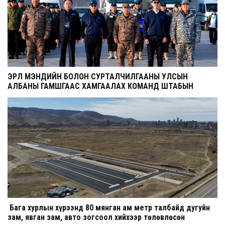
ЭРҮҮЛ МЭНДИЙН БОЛОН СУРТАЛЧИЛГААНЫ УЛСЫН
АЛБАНЫ ГАМШГААС ХАМГААЛАХ КОМАНД ШТАБЫН
СУРГУУЛЬ ЭХЭЛЛЭЭ
Бага хурлын хүрээнд 80 мянган ам метр талбайд дугуйн
зам, явган зам, авто зогсоол хийхээр төлөвлөсөн