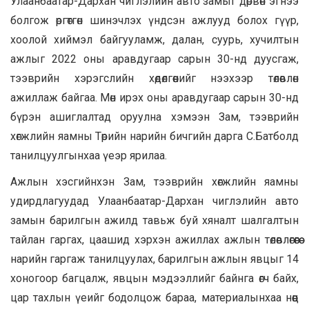
Улаанбаатар-Дархан чиглэлийн авто замыг дөрвөн эгнээ
болгож өргөтгөн шинэчлэх үндсэн ажлууд болох гүүр,
хоолой хиймэл байгууламж, далан, суурь, хучилтын
ажлыг 2022 оны аравдугаар сарын 30-нд дуусгаж,
тээврийн хэрэгслийн хөдөлгөөнийг нээхээр төлөвлөн
ажиллаж байгаа. Мөн ирэх оны аравдугаар сарын 30-нд
бүрэн ашиглалтад оруулна хэмээн Зам, тээврийн
хөгжлийн яамны Төрийн нарийн бичгийн дарга С.Батболд
танилцуулгынхаа үеэр ярилаа.
Ажлын хэсгийнхэн Зам, тээврийн хөгжлийн яамны
удирдлагуудад Улаанбаатар-Дархан чиглэлийн авто
замын барилгын ажилд тавьж буй хяналт шалгалтын
тайлан гаргах, цаашид хэрхэн ажиллах ажлын төлөвлөгөөгөө
нарийн гаргаж танилцуулах, барилгын ажлын явцыг 14
хоногоор багцалж, явцын мэдээллийг байнга өгч байх,
цар тахлын үеийг бодолцож бараа, материалынхаа нөөц