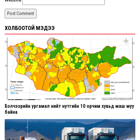
ХОЛБООТОЙ МЭДЭЭ
Бэлчээрийн ургамал нийт нутгийн 10 орчим хувьд маш муу
байна