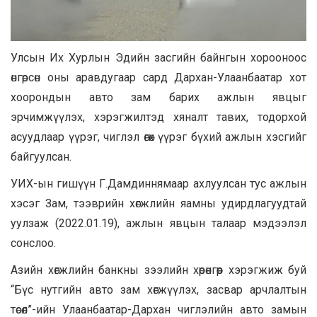
Улсын Их Хурлын Эдийн засгийн байнгын хорооноос
өнгөрсөн оны аравдугаар сард Дархан-Улаанбаатар хот
хоорондын авто зам барих ажлын явцыг
эрчимжүүлэх, хэрэгжилтэд хяналт тавих, тодорхой
асуудлаар үүрэг, чиглэл өгөх үүрэг бүхий ажлын хэсгийг
байгуулсан.
УИХ-ын гишүүн Г.Дамдиннямаар ахлуулсан тус ажлын
хэсэг Зам, тээврийн хөгжлийн яамны удирдлагуудтай
уулзаж (2022.01.19), ажлын явцын талаар мэдээлэл
сонслоо.
Азийн хөгжлийн банкны зээлийн хөрөнгөөр хэрэгжиж буй
“Бүс нутгийн авто зам хөгжүүлэх, засвар арчлалтын
төсөл”-ийн Улаанбаатар-Дархан чиглэлийн авто замын