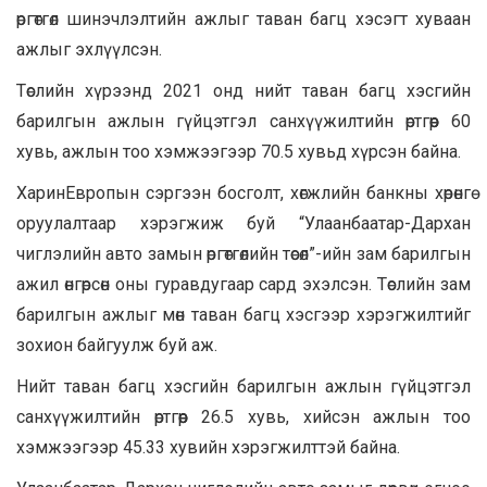
өргөтгөл шинэчлэлтийн ажлыг таван багц хэсэгт хуваан
ажлыг эхлүүлсэн.
Төслийн хүрээнд 2021 онд нийт таван багц хэсгийн
барилгын ажлын гүйцэтгэл санхүүжилтийн өртгөөр 60
хувь, ажлын тоо хэмжээгээр 70.5 хувьд хүрсэн байна.
ХаринЕвропын сэргээн босголт, хөгжлийн банкны хөрөнгө
оруулалтаар хэрэгжиж буй “Улаанбаатар-Дархан
чиглэлийн авто замын өргөтгөлийн төсөл”-ийн зам барилгын
ажил өнгөрсөн оны гуравдугаар сард эхэлсэн. Төслийн зам
барилгын ажлыг мөн таван багц хэсгээр хэрэгжилтийг
зохион байгуулж буй аж.
Нийт таван багц хэсгийн барилгын ажлын гүйцэтгэл
санхүүжилтийн өртгөөр 26.5 хувь, хийсэн ажлын тоо
хэмжээгээр 45.33 хувийн хэрэгжилттэй байна.