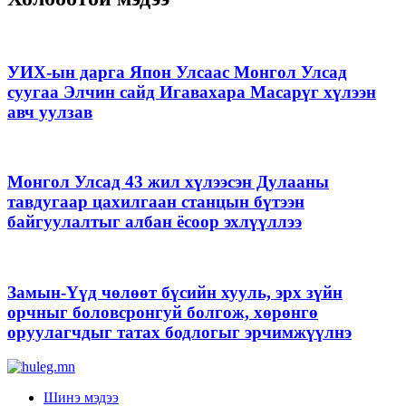
УИХ-ын дарга Япон Улсаас Монгол Улсад
суугаа Элчин сайд Игавахара Масарүг хүлээн
авч уулзав
Монгол Улсад 43 жил хүлээсэн Дулааны
тавдугаар цахилгаан станцын бүтээн
байгуулалтыг албан ёсоор эхлүүллээ
Замын-Үүд чөлөөт бүсийн хууль, эрх зүйн
орчныг боловсронгуй болгож, хөрөнгө
оруулагчдыг татах бодлогыг эрчимжүүлнэ
Шинэ мэдээ