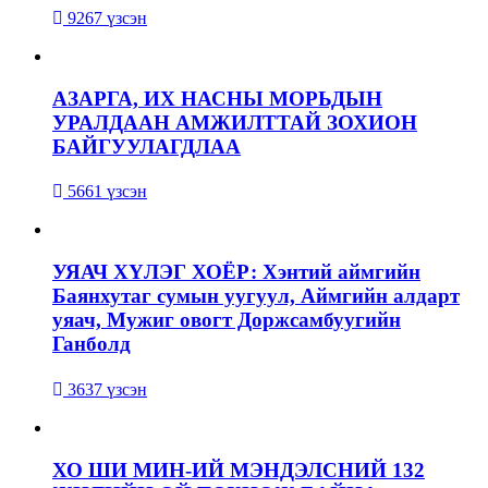
9267 үзсэн
АЗАРГА, ИХ НАСНЫ МОРЬДЫН
УРАЛДААН АМЖИЛТТАЙ ЗОХИОН
БАЙГУУЛАГДЛАА
5661 үзсэн
УЯАЧ ХҮЛЭГ ХОЁР: Хэнтий аймгийн
Баянхутаг сумын уугуул, Аймгийн алдарт
уяач, Мужиг овогт Доржсамбуугийн
Ганболд
3637 үзсэн
ХО ШИ МИН-ИЙ МЭНДЭЛСНИЙ 132