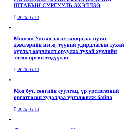
ШТАБЫН СУРГУУЛЬ ЭХЭЛЛЭЭ
2026-05-13
Монгол Улсын засаг захиргаа, нутаг
дэвсгэрийн нэгж, түүний удирдлагын тухай
хуульд өөрчлөлт оруулах тухай хуулийн
төсөл өргөн мэдүүлэв
2026-05-13
Мод бут, сөөгийн суулгац, үр үрслэгээний
өргөтгөсөн худалдаа үргэлжилж байна
2026-05-13