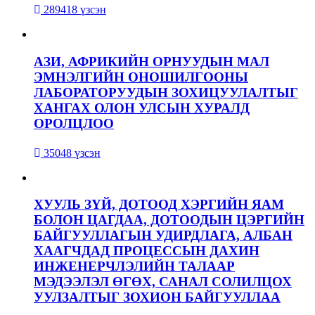
289418 үзсэн
АЗИ, АФРИКИЙН ОРНУУДЫН МАЛ
ЭМНЭЛГИЙН ОНОШИЛГООНЫ
ЛАБОРАТОРУУДЫН ЗОХИЦУУЛАЛТЫГ
ХАНГАХ ОЛОН УЛСЫН ХУРАЛД
ОРОЛЦЛОО
35048 үзсэн
ХУУЛЬ ЗҮЙ, ДОТООД ХЭРГИЙН ЯАМ
БОЛОН ЦАГДАА, ДОТООДЫН ЦЭРГИЙН
БАЙГУУЛЛАГЫН УДИРДЛАГА, АЛБАН
ХААГЧДАД ПРОЦЕССЫН ДАХИН
ИНЖЕНЕРЧЛЭЛИЙН ТАЛААР
МЭДЭЭЛЭЛ ӨГӨХ, САНАЛ СОЛИЛЦОХ
УУЛЗАЛТЫГ ЗОХИОН БАЙГУУЛЛАА