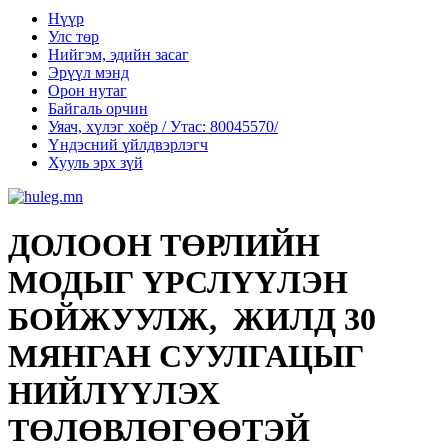
Нүүр
Улс төр
Нийгэм, эдийн засаг
Эрүүл мэнд
Орон нутаг
Байгаль орчин
Уяач, хүлэг хоёр / Утас: 80045570/
Үндэсний үйлдвэрлэгч
Хууль эрх зүй
ДОЛООН ТӨРЛИЙН
МОДЫГ ҮРСЛҮҮЛЭН
БОЙЖУУЛЖ, ЖИЛД 30
МЯНГАН СУУЛГАЦЫГ
НИЙЛҮҮЛЭХ
ТӨЛӨВЛӨГӨӨТЭЙ