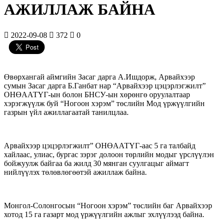
АЖИЛЛАЖ БАЙНА
2022-09-08
372
0
Өвөрхангай аймгийн Засаг дарга А.Ишдорж, Арвайхээр
сумын Засаг дарга Б.Ганбат нар “Арвайхээр цэцэрлэгжилт”
ОНӨААТҮГ-ын болон БНСУ-ын хөрөнгө оруулалтаар
хэрэгжүүлж буй “Ногоон хэрэм” төслийн Мод үржүүлгийн
газрын үйл ажиллагаатай танилцлаа.
Арвайхээр цэцэрлэгжилт” ОНӨААТҮГ-аас 5 га талбайд
хайлаас, улиас, бургас зэрэг долоон төрлийн модыг үрслүүлэн
бойжуулж байгаа ба жилд 30 мянган суулгацыг аймагт
нийлүүлэх төлөвлөгөөтэй ажиллаж байна.
Монгол-Солонгосын “Ногоон хэрэм” төслийн баг
Арвайхээр
хотод 15 га газарт мод үржүүлгийн ажлыг эхлүүлээд байна.