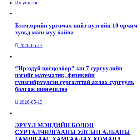
Их уншсан
Бэлчээрийн ургамал нийт нутгийн 10 орчим
хувьд маш муу байна
2026-05-13
“Ирээдүй цогцолбор”-ын 7 сургуулийн
нэгийг математик, физикийн
гүнзгийрүүлсэн сургалттай ахлах сургууль
болгож шинэчилнэ
2026-05-13
ЭРҮҮЛ МЭНДИЙН БОЛОН
СУРТАЛЧИЛГААНЫ УЛСЫН АЛБАНЫ
ГАМШГААС ХАМГААЛАХ КОМАНД