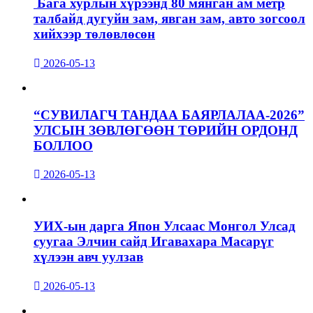
Бага хурлын хүрээнд 80 мянган ам метр
талбайд дугуйн зам, явган зам, авто зогсоол
хийхээр төлөвлөсөн
2026-05-13
“СУВИЛАГЧ ТАНДАА БАЯРЛАЛАА-2026”
УЛСЫН ЗӨВЛӨГӨӨН ТӨРИЙН ОРДОНД
БОЛЛОО
2026-05-13
УИХ-ын дарга Япон Улсаас Монгол Улсад
суугаа Элчин сайд Игавахара Масарүг
хүлээн авч уулзав
2026-05-13