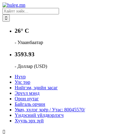
26° C
- Улаанбаатар
3593.93
- Доллар (USD)
Нүүр
Улс төр
Нийгэм, эдийн засаг
Эрүүл мэнд
Орон нутаг
Байгаль орчин
Уяач, хүлэг хоёр / Утас: 80045570/
Үндэсний үйлдвэрлэгч
Хууль эрх зүй