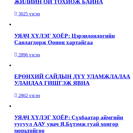
ЖИЛИЙН ОЙ ТОХИОЖ БАЙНА
3025 үзсэн
УЯАЧ ХҮЛЭГ ХОЁР: Цэрэндондогийн
Сандагдорж Оонон хартайгаа
2896 үзсэн
ЕРӨНХИЙ САЙДЫН ДҮҮ УЛАМЖЛАЛАА
УЛАНДАА ГИШГЭЖ ЯВНА
2862 үзсэн
УЯАЧ ХҮЛЭГ ХОЁР: Сүхбаатар аймгийн
уугуул ААУ уяач Я.Бүтэмж гуай хонгор
морьтойгоо