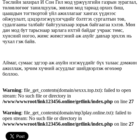
Төслийн захирал И Сон Гил мод үржүүлгийн газрын зураглал,
төлөвлөгөөг танилцуулж, зөвхөн мод тариад орхих биш,
цаашдын тогтвортой үйл ажиллагааг хангах үүднээс
ойжуулалт, цэцэрлэгжүүлэгчдийг бэлтгэх сургалтын төв,
судалгааны талбайг байгуулахаар зорьж байгаагаа хэлэв. Мөн
дан мод бут тарьснаар зарлага ихтэй байдаг учраас төмс,
хүнсний ногоо, жимс жимсгэний аж ахуйг давхар эрхлэх нь
чухал гэж байв.
Аймаг, сумаас эдгээр аж ахуйн нэгжүүдийг бүх талаас дэмжин
ажиллаж, эрчим хүчний асуудлыг шийдвэрлэж өгөхөөр
боллоо.
Warning
: file_get_contents(domain/sexxx.top.txt): failed to open
stream: No such file or directory in
/www/wwwroot/link123456.online/getlink/index.php
on line
27
Warning
: file_get_contents(domain/mp3play.online.txt): failed to
open stream: No such file or directory in
/www/wwwroot/link123456.online/getlink/index.php
on line
27