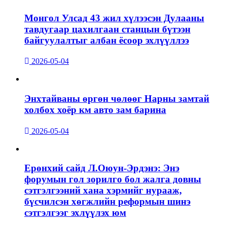
Монгол Улсад 43 жил хүлээсэн Дулааны
тавдугаар цахилгаан станцын бүтээн
байгуулалтыг албан ёсоор эхлүүллээ
2026-05-04
Энхтайваны өргөн чөлөөг Нарны замтай
холбох хоёр км авто зам барина
2026-05-04
Ерөнхий сайд Л.Оюун-Эрдэнэ: Энэ
форумын гол зорилго бол жалга довны
сэтгэлгээний хана хэрмийг нурааж,
бүсчилсэн хөгжлийн реформын шинэ
сэтгэлгээг эхлүүлэх юм