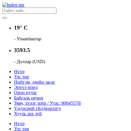
19° C
- Улаанбаатар
3593.5
- Доллар (USD)
Нүүр
Улс төр
Нийгэм, эдийн засаг
Эрүүл мэнд
Орон нутаг
Байгаль орчин
Уяач, хүлэг хоёр / Утас: 80045570/
Үндэсний үйлдвэрлэгч
Хууль эрх зүй
Нүүр
Улс төр