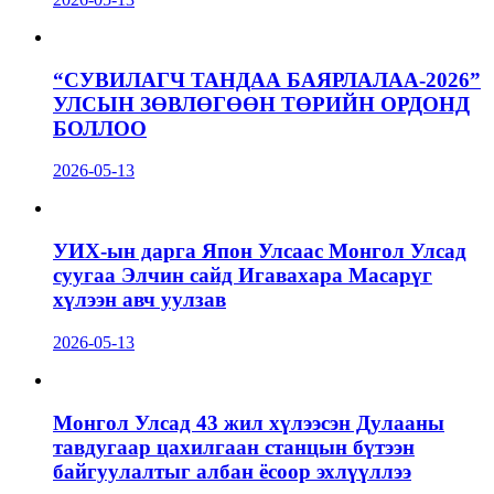
“СУВИЛАГЧ ТАНДАА БАЯРЛАЛАА-2026”
УЛСЫН ЗӨВЛӨГӨӨН ТӨРИЙН ОРДОНД
БОЛЛОО
2026-05-13
УИХ-ын дарга Япон Улсаас Монгол Улсад
суугаа Элчин сайд Игавахара Масарүг
хүлээн авч уулзав
2026-05-13
Монгол Улсад 43 жил хүлээсэн Дулааны
тавдугаар цахилгаан станцын бүтээн
байгуулалтыг албан ёсоор эхлүүллээ