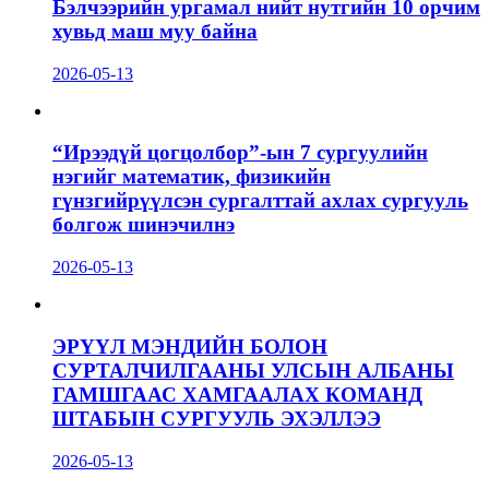
Бэлчээрийн ургамал нийт нутгийн 10 орчим
хувьд маш муу байна
2026-05-13
“Ирээдүй цогцолбор”-ын 7 сургуулийн
нэгийг математик, физикийн
гүнзгийрүүлсэн сургалттай ахлах сургууль
болгож шинэчилнэ
2026-05-13
ЭРҮҮЛ МЭНДИЙН БОЛОН
СУРТАЛЧИЛГААНЫ УЛСЫН АЛБАНЫ
ГАМШГААС ХАМГААЛАХ КОМАНД
ШТАБЫН СУРГУУЛЬ ЭХЭЛЛЭЭ
2026-05-13