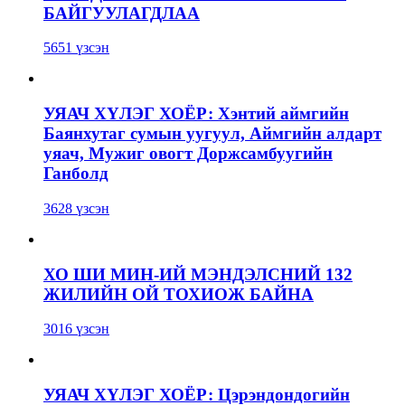
БАЙГУУЛАГДЛАА
5651 үзсэн
УЯАЧ ХҮЛЭГ ХОЁР: Хэнтий аймгийн
Баянхутаг сумын уугуул, Аймгийн алдарт
уяач, Мужиг овогт Доржсамбуугийн
Ганболд
3628 үзсэн
ХО ШИ МИН-ИЙ МЭНДЭЛСНИЙ 132
ЖИЛИЙН ОЙ ТОХИОЖ БАЙНА
3016 үзсэн
УЯАЧ ХҮЛЭГ ХОЁР: Цэрэндондогийн