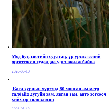
Мод бут, сөөгийн суулгац, үр үрслэгээний
өргөтгөсөн худалдаа үргэлжилж байна
2026-05-13
Бага хурлын хүрээнд 80 мянган ам метр
талбайд дугуйн зам, явган зам, авто зогсоол
хийхээр төлөвлөсөн
2026-05-13