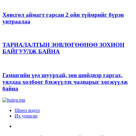
Хөвсгөл аймагт гарсан 2 ойн түймрийг бүрэн
унтраалаа
ТАРИАЛАЛТЫН ЗӨВЛӨГӨӨНӨӨ ЗОХИОН
БАЙГУУЛЖ БАЙНА
Гамшгийн үед шуурхай, зөв шийдвэр гаргах,
уялдаа холбоог бэхжүүлэх чадварыг хөгжүүлж
байна
Шинэ мэдээ
Их уншсан