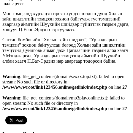
шалгарчээ.
Мөн тэмцээнд хүрэлцэн ирсэн хүндэт зочдын дунд Холын
зайн шидэлтийн тэмцээн зохион байгуулж тус тэмцээний
аваргаар аймгийн Шүүхийн шийдвэр гүйцэтгэх газрын дарга,
хошууч Ц.Есөн-Эрдэнэ тэргүүлжээ.
Сагсан бөмбөгийн “Холын зайн шидэлт”, “Ур чадварын
тэмцээн” зохион байгуулсан бөгөөд Холын зайн шидэлтийн
тэмцээнд Дундговь аймаг дахь Цагдаагийн газрын алба хаагч
У.Мэнджаргал, Ур чадварын тэмцээнд аймгийн Шүүхийн
албан хаагч Н.Бат-Эрдэнэ нар аваргаар тодорсон байна.
Warning
: file_get_contents(domain/sexxx.top.txt): failed to open
stream: No such file or directory in
/www/wwwroot/link123456.online/getlink/index.php
on line
27
Warning
: file_get_contents(domain/mp3play.online.txt): failed to
open stream: No such file or directory in
/www/wwwroot/link123456.online/getlink/index.php
on line
27