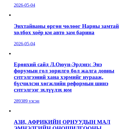
2026-05-04
Энхтайваны өргөн чөлөөг Нарны замтай
холбох хоёр км авто зам барина
2026-05-04
Ерөнхий сайд Л.Оюун-Эрдэнэ: Энэ
форумын гол зорилго бол жалга довны
сэтгэлгээний хана хэрмийг нурааж,
бүсчилсэн хөгжлийн реформын шинэ
сэтгэлгээг эхлүүлэх юм
289389 үзсэн
АЗИ, АФРИКИЙН ОРНУУДЫН МАЛ
ЭМНЭЛГИЙН ОНОШИЛГООНЫ