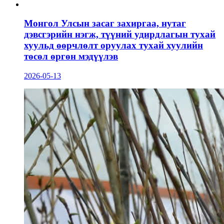
Монгол Улсын засаг захиргаа, нутаг
дэвсгэрийн нэгж, түүний удирдлагын тухай
хуульд өөрчлөлт оруулах тухай хуулийн
төсөл өргөн мэдүүлэв
2026-05-13