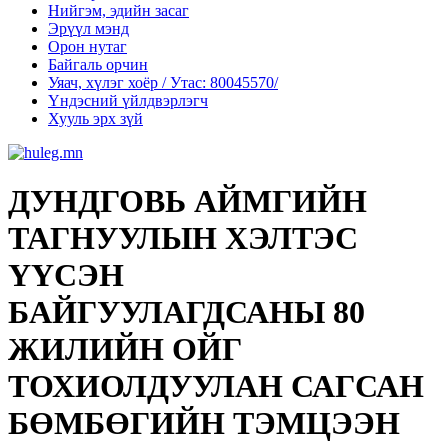
Нийгэм, эдийн засаг
Эрүүл мэнд
Орон нутаг
Байгаль орчин
Уяач, хүлэг хоёр / Утас: 80045570/
Үндэсний үйлдвэрлэгч
Хууль эрх зүй
ДУНДГОВЬ АЙМГИЙН
ТАГНУУЛЫН ХЭЛТЭС
ҮҮСЭН
БАЙГУУЛАГДСАНЫ 80
ЖИЛИЙН ОЙГ
ТОХИОЛДУУЛАН САГСАН
БӨМБӨГИЙН ТЭМЦЭЭН