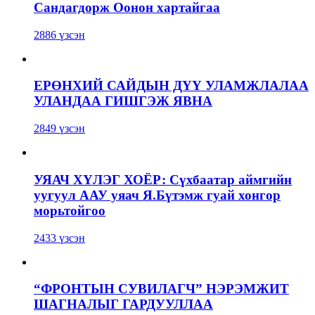
Сандагдорж Оонон хартайгаа
2886 үзсэн
ЕРӨНХИЙ САЙДЫН ДҮҮ УЛАМЖЛАЛАА
УЛАНДАА ГИШГЭЖ ЯВНА
2849 үзсэн
УЯАЧ ХҮЛЭГ ХОЁР: Сүхбаатар аймгийн
уугуул ААУ уяач Я.Бүтэмж гуай хонгор
морьтойгоо
2433 үзсэн
“ФРОНТЫН СУВИЛАГЧ” НЭРЭМЖИТ
ШАГНАЛЫГ ГАРДУУЛЛАА