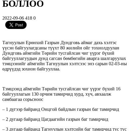
БОЛЛОО
2022-09-06
418
0
Тагнуулын Ерөнхий Газрын Дундговь аймаг дахь хэлтэс
үүсэн байгуулагдсаны түүхт 80 жилийн ойг тохиолдуулан
Дундговь аймгийн Төрийн тусгайлсан чиг үүрэг бүхий
байгууллагуудын дунд сагсан бөмбөгийн аварга шалгаруулах
тэмцээнийг аймгийн Тагнуулын хэлтсээс энэ сарын 02-03-ны
өдрүүдэд зохион байгууллаа.
Тэмцээнд аймгийн Төрийн тусгайлсан чиг үүрэг бүхий 16
байгууллагын 130 орчим тамирчид хурд, хүч, авхаалж
самбаагаа сорьсноос
– 1 дүгээр байранд Онцгой байдлын газрын баг тамирчид
– 2 дугаар байранд Цагдаагийн газрын баг тамирчид
– 3 дугаар байранд Тагнуулын хэлтсийн баг тамирчид тус тус