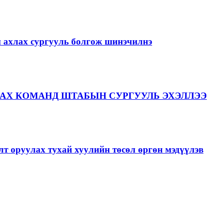
й ахлах сургууль болгож шинэчилнэ
АХ КОМАНД ШТАБЫН СУРГУУЛЬ ЭХЭЛЛЭЭ
лт оруулах тухай хуулийн төсөл өргөн мэдүүлэв