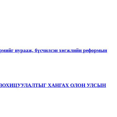
хэрмийг нурааж, бүсчилсэн хөгжлийн реформын
ЗОХИЦУУЛАЛТЫГ ХАНГАХ ОЛОН УЛСЫН