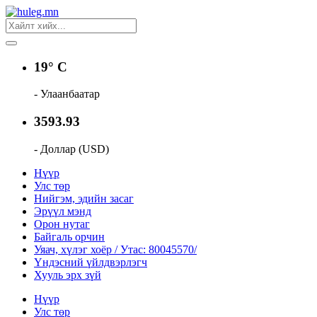
19° C
- Улаанбаатар
3593.93
- Доллар (USD)
Нүүр
Улс төр
Нийгэм, эдийн засаг
Эрүүл мэнд
Орон нутаг
Байгаль орчин
Уяач, хүлэг хоёр / Утас: 80045570/
Үндэсний үйлдвэрлэгч
Хууль эрх зүй
Нүүр
Улс төр