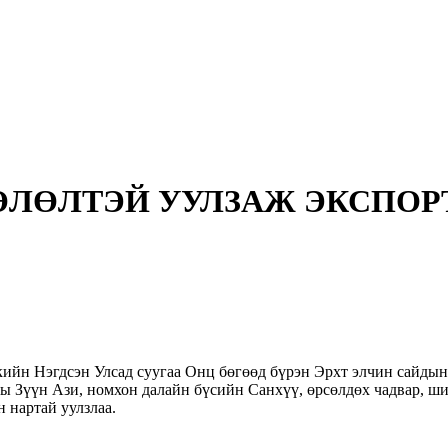
ӨЛӨЛТЭЙ УУЛЗАЖ ЭКСПО
йн Нэгдсэн Улсад суугаа Онц бөгөөд бүрэн Эрхт элчин сайдын 
 Зүүн Ази, номхон далайн бүсийн Санхүү, өрсөлдөх чадвар, ш
 нартай уулзлаа.