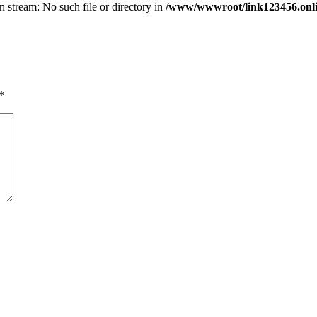
n stream: No such file or directory in
/www/wwwroot/link123456.onlin
*