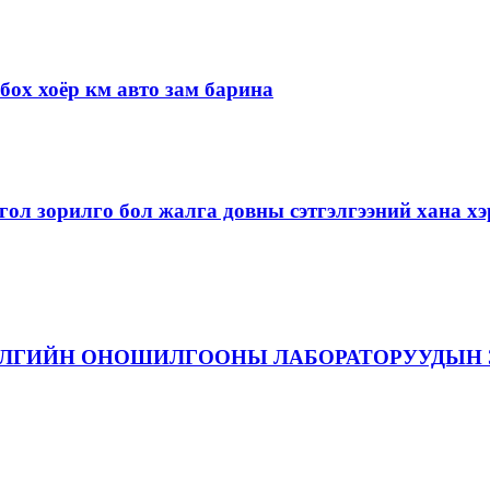
ох хоёр км авто зам барина
ол зорилго бол жалга довны сэтгэлгээний хана 
ЭЛГИЙН ОНОШИЛГООНЫ ЛАБОРАТОРУУДЫН 