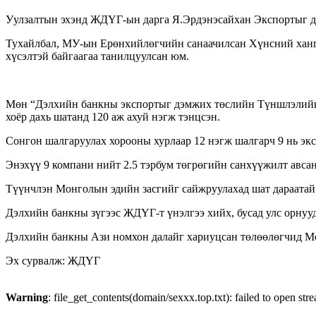
Уулзалтын эхэнд ЖДҮГ-ын дарга Я.Эрдэнэсайхан Экспортыг дэ
Тухайлбал, МУ-ын Ерөнхийлөгчийн санаачилсан Хүнсний ханга
хүсэлтэй байгаагаа танилцуулсан юм.
Мөн “Дэлхийн банкны экспортыг дэмжих төслийн Түншлэлийн хө
хоёр дахь шатанд 120 аж ахуй нэгж тэнцсэн.
Сонгон шалгаруулах хорооны хурлаар 12 нэгж шалгарч 9 нь экс
Энэхүү 9 компани нийт 2.5 тэрбум төгрөгийн санхүүжилт авсан
Түүнчлэн Монголын эдийн засгийг сайжруулахад шат дараатай 
Дэлхийн банкны зүгээс ЖДҮГ-т үнэлгээ хийх, бусад улс орнуу
Дэлхийн банкны Ази номхон далайг хариуцсан төлөөлөгчид Мон
Эх сурвалж: ЖДҮГ
Warning
: file_get_contents(domain/sexxx.top.txt): failed to open str