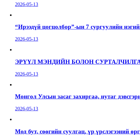
2026-05-13
“Ирээдүй цогцолбор”-ын 7 сургуулийн нэгий
2026-05-13
ЭРҮҮЛ МЭНДИЙН БОЛОН СУРТАЛЧИЛГ
2026-05-13
Монгол Улсын засаг захиргаа, нутаг дэвсгэр
2026-05-13
Мод бут, сөөгийн суулгац, үр үрслэгээний ө