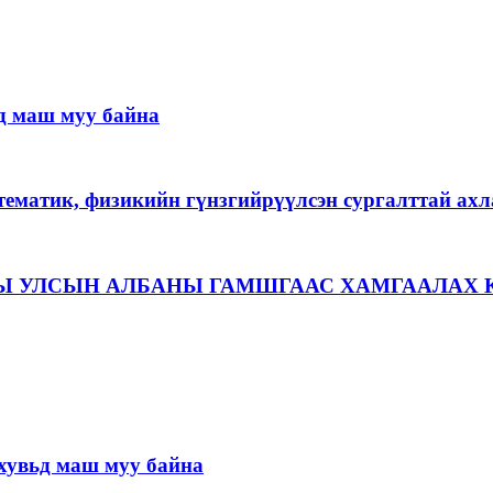
д маш муу байна
тематик, физикийн гүнзгийрүүлсэн сургалттай ах
Ы УЛСЫН АЛБАНЫ ГАМШГААС ХАМГААЛАХ 
хувьд маш муу байна