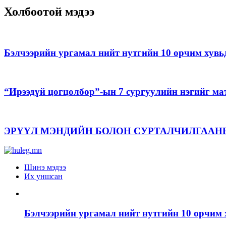
Холбоотой мэдээ
Бэлчээрийн ургамал нийт нутгийн 10 орчим хувь
“Ирээдүй цогцолбор”-ын 7 сургуулийн нэгийг ма
ЭРҮҮЛ МЭНДИЙН БОЛОН СУРТАЛЧИЛГААН
Шинэ мэдээ
Их уншсан
Бэлчээрийн ургамал нийт нутгийн 10 орчим 