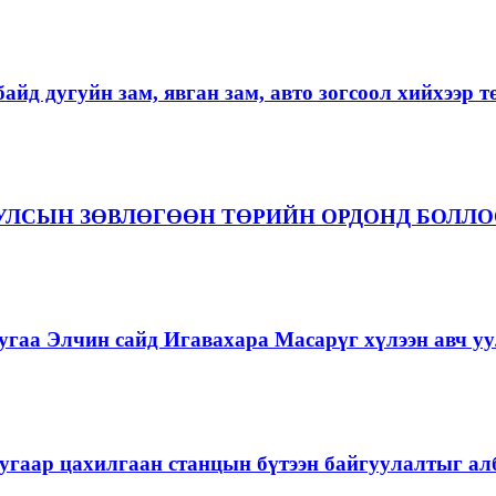
айд дугуйн зам, явган зам, авто зогсоол хийхээр 
 УЛСЫН ЗӨВЛӨГӨӨН ТӨРИЙН ОРДОНД БОЛЛ
гаа Элчин сайд Игавахара Масарүг хүлээн авч уу
угаар цахилгаан станцын бүтээн байгуулалтыг алб