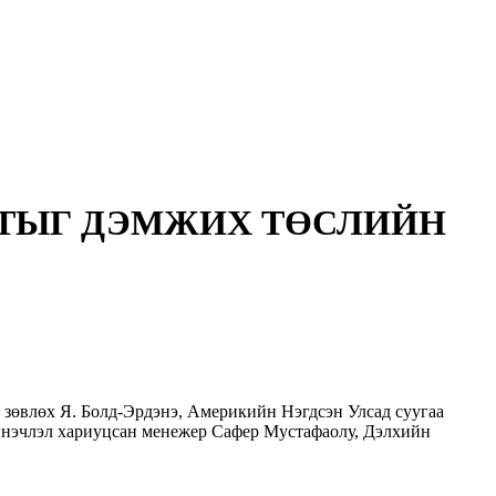
РТЫГ ДЭМЖИХ ТӨСЛИЙН
зөвлөх Я. Болд-Эрдэнэ, Америкийн Нэгдсэн Улсад суугаа
инэчлэл хариуцсан менежер Сафер Мустафаолу, Дэлхийн