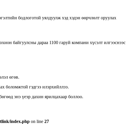
гэлтийн бодлоготой уялдуулж хэд хэдэн өөрчлөлт оруулах
хион байгуулсны дараа 1100 гаруй компани хүсэлт илгээснээс
лэл өгөв.
ах боломжтой гэдгээ илэрхийллээ.
өгөөд энэ үеэр дахин ярилцахаар боллоо.
tlink/index.php
on line
27