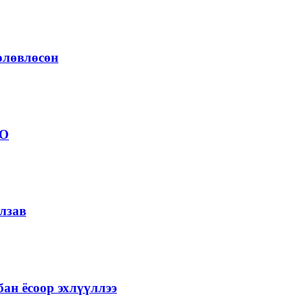
төлөвлөсөн
ОО
лзав
ан ёсоор эхлүүллээ