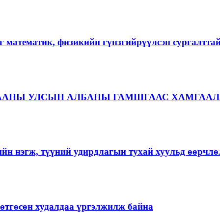
г математик, физикийн гүнзгийрүүлсэн сургалтта
ААНЫ УЛСЫН АЛБАНЫ ГАМШГААС ХАМГААЛ
ийн нэгж, түүний удирдлагын тухай хуульд өөрчлө
ргөтгөсөн худалдаа үргэлжилж байна