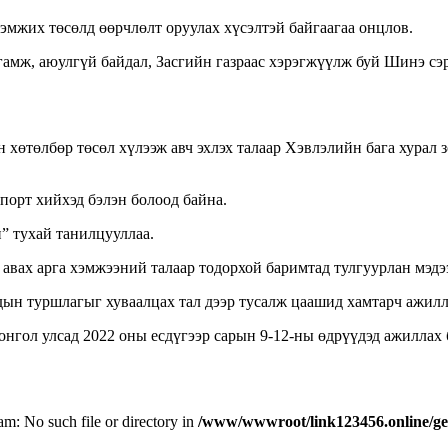
мжих төсөлд өөрчлөлт оруулах хүсэлтэй байгаагаа онцлов.
мж, аюулгүй байдал, Засгийн газраас хэрэгжүүлж буй Шинэ сэр
төлбөр төсөл хүлээж авч эхлэх талаар Хэвлэлийн бага хурал зо
порт хийхэд бэлэн болоод байна.
” тухай танилцууллаа.
авах арга хэмжээний талаар тодорхой баримтад тулгуурлан мэдээ
дын туршлагыг хуваалцах тал дээр тусалж цаашид хамтарч ажилл
гол улсад 2022 оны есдүгээр сарын 9-12-ны өдрүүдэд ажиллах б
eam: No such file or directory in
/www/wwwroot/link123456.online/ge