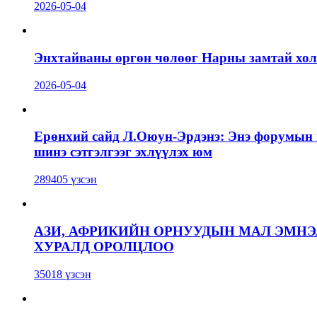
2026-05-04
Энхтайваны өргөн чөлөөг Нарны замтай холб
2026-05-04
Ерөнхий сайд Л.Оюун-Эрдэнэ: Энэ форумын г
шинэ сэтгэлгээг эхлүүлэх юм
289405 үзсэн
АЗИ, АФРИКИЙН ОРНУУДЫН МАЛ ЭМН
ХУРАЛД ОРОЛЦЛОО
35018 үзсэн