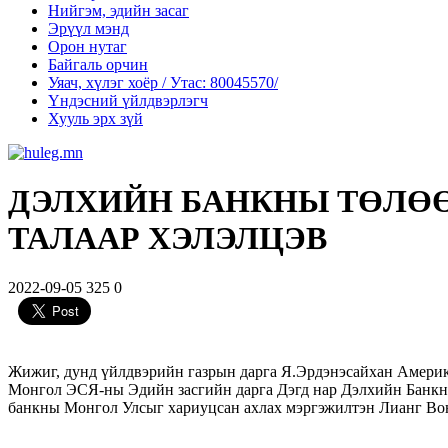
Нийгэм, эдийн засаг
Эрүүл мэнд
Орон нутаг
Байгаль орчин
Уяач, хүлэг хоёр / Утас: 80045570/
Үндэсний үйлдвэрлэгч
Хууль эрх зүй
ДЭЛХИЙН БАНКНЫ ТӨЛӨ
ТАЛААР ХЭЛЭЛЦЭВ
2022-09-05
325
0
Жижиг, дунд үйлдвэрийн газрын дарга Я.Эрдэнэсайхан Америки
Монгол ЭСЯ-ны Эдийн засгийн дарга Дэгд нар Дэлхийн Банкны
банкны Монгол Улсыг хариуцсан ахлах мэргэжилтэн Лианг Вон