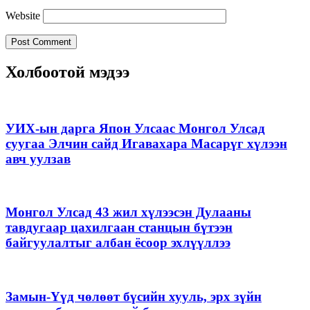
Website
Холбоотой мэдээ
УИХ-ын дарга Япон Улсаас Монгол Улсад
суугаа Элчин сайд Игавахара Масарүг хүлээн
авч уулзав
Монгол Улсад 43 жил хүлээсэн Дулааны
тавдугаар цахилгаан станцын бүтээн
байгуулалтыг албан ёсоор эхлүүллээ
Замын-Үүд чөлөөт бүсийн хууль, эрх зүйн