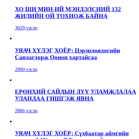
ХО ШИ МИН-ИЙ МЭНДЭЛСНИЙ 132
ЖИЛИЙН ОЙ ТОХИОЖ БАЙНА
3029 үзсэн
УЯАЧ ХҮЛЭГ ХОЁР: Цэрэндондогийн
Сандагдорж Оонон хартайгаа
2900 үзсэн
ЕРӨНХИЙ САЙДЫН ДҮҮ УЛАМЖЛАЛАА
УЛАНДАА ГИШГЭЖ ЯВНА
2866 үзсэн
УЯАЧ ХҮЛЭГ ХОЁР: Сүхбаатар аймгийн