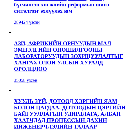
бүсчилсэн хөгжлийн реформын шинэ
сэтгэлгээг эхлүүлэх юм
289424 үзсэн
АЗИ, АФРИКИЙН ОРНУУДЫН МАЛ
ЭМНЭЛГИЙН ОНОШИЛГООНЫ
ЛАБОРАТОРУУДЫН ЗОХИЦУУЛАЛТЫГ
ХАНГАХ ОЛОН УЛСЫН ХУРАЛД
ОРОЛЦЛОО
35058 үзсэн
ХУУЛЬ ЗҮЙ, ДОТООД ХЭРГИЙН ЯАМ
БОЛОН ЦАГДАА, ДОТООДЫН ЦЭРГИЙН
БАЙГУУЛЛАГЫН УДИРДЛАГА, АЛБАН
ХААГЧДАД ПРОЦЕССЫН ДАХИН
ИНЖЕНЕРЧЛЭЛИЙН ТАЛААР