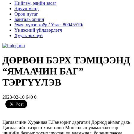
Нийгэм, эдийн засаг
Эрүүл мэнд
Орон нутаг
Байгаль орчин
Уяач, хүлэг хоёр / Утас: 80045570/
Үндэсний үйлдвэрлэгч
Хууль эрх зүй
ДӨРВӨН БЭРХ ТЭМЦЭЭНД
“ЯМААЧИН БАГ”
ТЭРГҮҮЛЭВ
2023-02-10
640
0
Цагдаагийн Хурандаа Т.Ганзориг даргатай Дорнод аймаг дахь
Цагдаагийн газрын хамт олон Монголын уламжлалт сар
шинийн баярыг тохиолдуулан өв уламжлал, ёс заншлаасаа