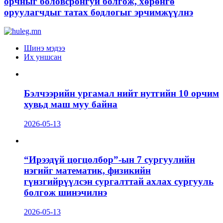
орчныг боловсронгуй болгож, хөрөнгө
оруулагчдыг татах бодлогыг эрчимжүүлнэ
Шинэ мэдээ
Их уншсан
Бэлчээрийн ургамал нийт нутгийн 10 орчим
хувьд маш муу байна
2026-05-13
“Ирээдүй цогцолбор”-ын 7 сургуулийн
нэгийг математик, физикийн
гүнзгийрүүлсэн сургалттай ахлах сургууль
болгож шинэчилнэ
2026-05-13