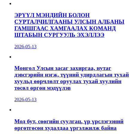
ЭРҮҮЛ МЭНДИЙН БОЛОН
СУРТАЛЧИЛГААНЫ УЛСЫН АЛБАНЫ
ГАМШГААС ХАМГААЛАХ КОМАНД
ШТАБЫН СУРГУУЛЬ ЭХЭЛЛЭЭ
2026-05-13
Монгол Улсын засаг захиргаа, нутаг
дэвсгэрийн нэгж, түүний удирдлагын тухай
хуульд өөрчлөлт оруулах тухай хуулийн
төсөл өргөн мэдүүлэв
2026-05-13
Мод бут, сөөгийн суулгац, үр үрслэгээний
өргөтгөсөн худалдаа үргэлжилж байна