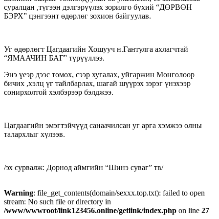
суралцан ,түгээн дэлгэрүүлэх зорилго бүхий “ДӨРВӨН
БЭРХ” цэнгээнт өдөрлөг зохион байгуулав.
Уг өдөрлөгт Цагдаагийн Хошууч н.Гантулга ахлагчтай
“ЯМААЧИН БАГ” түрүүллээ.
Энэ үеэр дээс томох, сээр хугалах, уйгаржин Монголоор
бичих ,хэлц үг тайлбарлах, шагай шүүрэх зэрэг үнэхээр
сонирхолтой хэлбэрээр бэлджээ.
Цагдаагийн эмэгтэйчүүд санаачилсан уг арга хэмжээ олны
талархлыг хүлээв.
/эх сурвалж: Дорнод аймгийн “Шинэ суваг” тв/
Warning
: file_get_contents(domain/sexxx.top.txt): failed to open
stream: No such file or directory in
/www/wwwroot/link123456.online/getlink/index.php
on line
27