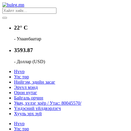
22° C
- Улаанбаатар
3593.87
- Доллар (USD)
Нүүр
Улс төр
Нийгэм, эдийн засаг
Эрүүл мэнд
Орон нутаг
Байгаль орчин
Уяач, хүлэг хоёр / Утас: 80045570/
Үндэсний үйлдвэрлэгч
Хууль эрх зүй
Нүүр
Улс төр