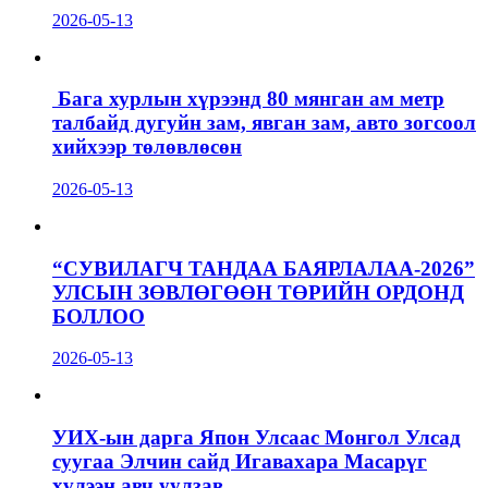
2026-05-13
Бага хурлын хүрээнд 80 мянган ам метр
талбайд дугуйн зам, явган зам, авто зогсоол
хийхээр төлөвлөсөн
2026-05-13
“СУВИЛАГЧ ТАНДАА БАЯРЛАЛАА-2026”
УЛСЫН ЗӨВЛӨГӨӨН ТӨРИЙН ОРДОНД
БОЛЛОО
2026-05-13
УИХ-ын дарга Япон Улсаас Монгол Улсад
суугаа Элчин сайд Игавахара Масарүг
хүлээн авч уулзав