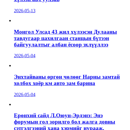
2026-05-13
Монгол Улсад 43 жил хүлээсэн Дулааны
тавдугаар цахилгаан станцын бүтээн
байгуулалтыг албан ёсоор эхлүүллээ
2026-05-04
Энхтайваны өргөн чөлөөг Нарны замтай
холбох хоёр км авто зам барина
2026-05-04
Ерөнхий сайд Л.Оюун-Эрдэнэ: Энэ
форумын гол зорилго бол жалга довны
сэтгэлгээний хана хэрмийг нурааж,