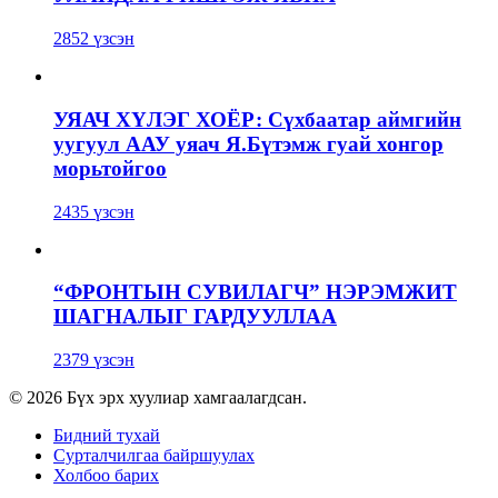
2852 үзсэн
УЯАЧ ХҮЛЭГ ХОЁР: Сүхбаатар аймгийн
уугуул ААУ уяач Я.Бүтэмж гуай хонгор
морьтойгоо
2435 үзсэн
“ФРОНТЫН СУВИЛАГЧ” НЭРЭМЖИТ
ШАГНАЛЫГ ГАРДУУЛЛАА
2379 үзсэн
© 2026 Бүх эрх хуулиар хамгаалагдсан.
Бидний тухай
Сурталчилгаа байршуулах
Холбоо барих