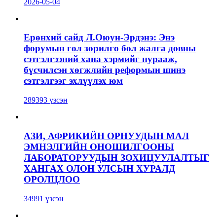
2026-05-04
Ерөнхий сайд Л.Оюун-Эрдэнэ: Энэ
форумын гол зорилго бол жалга довны
сэтгэлгээний хана хэрмийг нурааж,
бүсчилсэн хөгжлийн реформын шинэ
сэтгэлгээг эхлүүлэх юм
289393 үзсэн
АЗИ, АФРИКИЙН ОРНУУДЫН МАЛ
ЭМНЭЛГИЙН ОНОШИЛГООНЫ
ЛАБОРАТОРУУДЫН ЗОХИЦУУЛАЛТЫГ
ХАНГАХ ОЛОН УЛСЫН ХУРАЛД
ОРОЛЦЛОО
34991 үзсэн