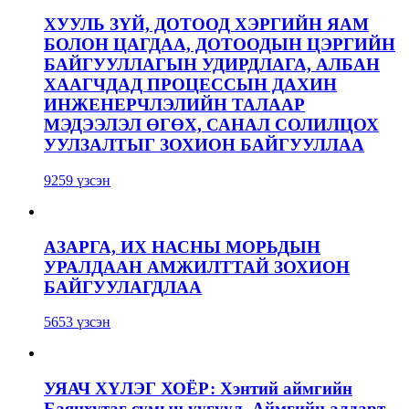
ХУУЛЬ ЗҮЙ, ДОТООД ХЭРГИЙН ЯАМ
БОЛОН ЦАГДАА, ДОТООДЫН ЦЭРГИЙН
БАЙГУУЛЛАГЫН УДИРДЛАГА, АЛБАН
ХААГЧДАД ПРОЦЕССЫН ДАХИН
ИНЖЕНЕРЧЛЭЛИЙН ТАЛААР
МЭДЭЭЛЭЛ ӨГӨХ, САНАЛ СОЛИЛЦОХ
УУЛЗАЛТЫГ ЗОХИОН БАЙГУУЛЛАА
9259 үзсэн
АЗАРГА, ИХ НАСНЫ МОРЬДЫН
УРАЛДААН АМЖИЛТТАЙ ЗОХИОН
БАЙГУУЛАГДЛАА
5653 үзсэн
УЯАЧ ХҮЛЭГ ХОЁР: Хэнтий аймгийн
Баянхутаг сумын уугуул, Аймгийн алдарт