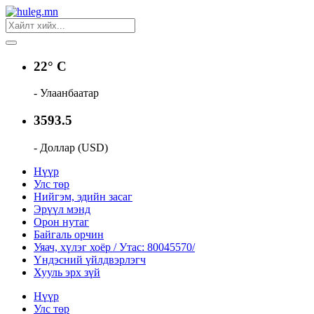
22° C
- Улаанбаатар
3593.5
- Доллар (USD)
Нүүр
Улс төр
Нийгэм, эдийн засаг
Эрүүл мэнд
Орон нутаг
Байгаль орчин
Уяач, хүлэг хоёр / Утас: 80045570/
Үндэсний үйлдвэрлэгч
Хууль эрх зүй
Нүүр
Улс төр