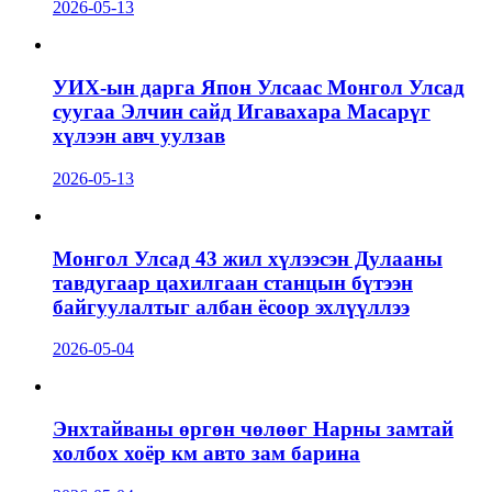
2026-05-13
УИХ-ын дарга Япон Улсаас Монгол Улсад
суугаа Элчин сайд Игавахара Масарүг
хүлээн авч уулзав
2026-05-13
Монгол Улсад 43 жил хүлээсэн Дулааны
тавдугаар цахилгаан станцын бүтээн
байгуулалтыг албан ёсоор эхлүүллээ
2026-05-04
Энхтайваны өргөн чөлөөг Нарны замтай
холбох хоёр км авто зам барина