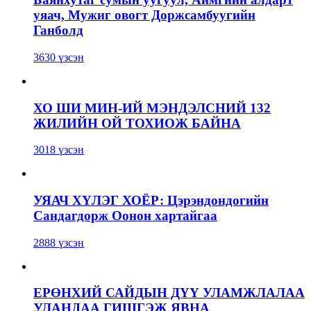
уяач, Мужиг овогт Доржсамбуугийн
Ганболд
3630 үзсэн
ХО ШИ МИН-ИЙ МЭНДЭЛСНИЙ 132
ЖИЛИЙН ОЙ ТОХИОЖ БАЙНА
3018 үзсэн
УЯАЧ ХҮЛЭГ ХОЁР: Цэрэндондогийн
Сандагдорж Оонон хартайгаа
2888 үзсэн
ЕРӨНХИЙ САЙДЫН ДҮҮ УЛАМЖЛАЛАА
УЛАНДАА ГИШГЭЖ ЯВНА