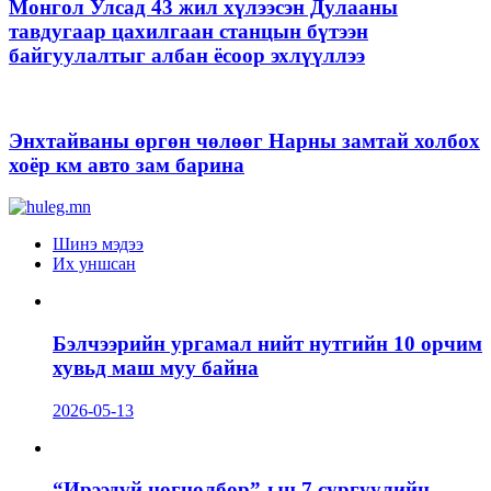
Монгол Улсад 43 жил хүлээсэн Дулааны
тавдугаар цахилгаан станцын бүтээн
байгуулалтыг албан ёсоор эхлүүллээ
Энхтайваны өргөн чөлөөг Нарны замтай холбох
хоёр км авто зам барина
Шинэ мэдээ
Их уншсан
Бэлчээрийн ургамал нийт нутгийн 10 орчим
хувьд маш муу байна
2026-05-13
“Ирээдүй цогцолбор”-ын 7 сургуулийн