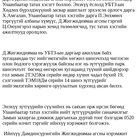
Улаанбаатар татах хэсэгт боллоо. Энэхүү ёслолд УБТЗ-ын
Хөдлөх бүрэлдэхүүний засвар ашиглалт эрхэлсэн орлогч дарга
Х.Амгалан, Улаанбаатар татах хэсгийн дарга П.Энхмөнх
тэргүүтэй албаны хүмүүс, Д.Жигжиднямаа агсны гэргий
Ц.Оюунгэрэл нарын зочид төлөөлөгчид, тус татах хэсгийн
ажилтнууд оролцлоо.
Д.Жигжиднямаа нь УБТЗ-ын даргаар ажиллаж байх
хугацаандаа тус нийгэмлэгийн хөгжил шинэчлэлд чиглэсэн
олон бодлого хэрэгжүүлж байсны нэг нь зүтгүүрийн парк
шинэчлэлт бөгөөд өнгөрсөн хугацаанд түүний шийдвэрээр
гол замын 2ТЭ25Км серийн өндөр хүчин чадал бүхий 19,
сэлгээний ТЭМ18Дм серийн 14 шинэ зүтгүүрийг
нийгэмлэгийн хөрөнгө оруулалтын хүрээнд авсан билээ.
Энэхүү зүтгүүрийн сүүлийнх нь саяхан орж ирсэн бөгөөд
Улаанбаатар татах хэсгийн нийт зүтгүүрчдийн санаачилгыг
Замын захиргаа дэмжиж даргынхаа дуртай тоог бэлгэдэж 0520
серийн илчит тэргийг ийнхүү нэрэмжит болгожээ.
Ийнхүү Дамдинсүрэнгийн Жигжиднямаа агсны нэрэмжит