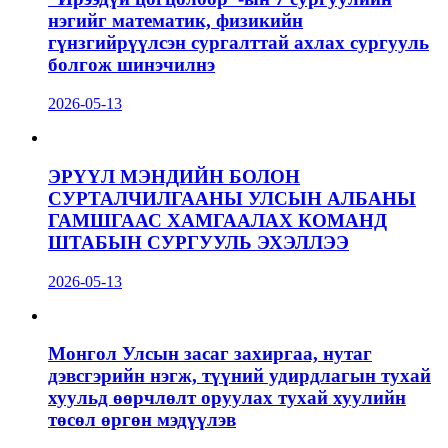
нэгийг математик, физикийн
гүнзгийрүүлсэн сургалттай ахлах сургууль
болгож шинэчилнэ
2026-05-13
ЭРҮҮЛ МЭНДИЙН БОЛОН
СУРТАЛЧИЛГААНЫ УЛСЫН АЛБАНЫ
ГАМШГААС ХАМГААЛАХ КОМАНД
ШТАБЫН СУРГУУЛЬ ЭХЭЛЛЭЭ
2026-05-13
Монгол Улсын засаг захиргаа, нутаг
дэвсгэрийн нэгж, түүний удирдлагын тухай
хуульд өөрчлөлт оруулах тухай хуулийн
төсөл өргөн мэдүүлэв