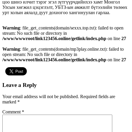
цоо шинэ илчит тэрэг эгэл зүтгүүрчдийнхээ хамт Монгол
Улсын хөгжил цэцэглэлт, УБТЗ-ын амжилт бүтээлийн төлөөх
урт холын аялалд дуут дохиогоо хангинуулан гарлаа.
Warning
: file_get_contents(domain/sexxx.top.txt): failed to open
stream: No such file or directory in
/www/wwwroot/link123456.online/getlink/index.php
on line
27
Warning
: file_get_contents(domain/mp3play.online.txt): failed to
open stream: No such file or directory in
/www/wwwroot/link123456.online/getlink/index.php
on line
27
Leave a Reply
Your email address will not be published.
Required fields are
marked
*
Comment
*