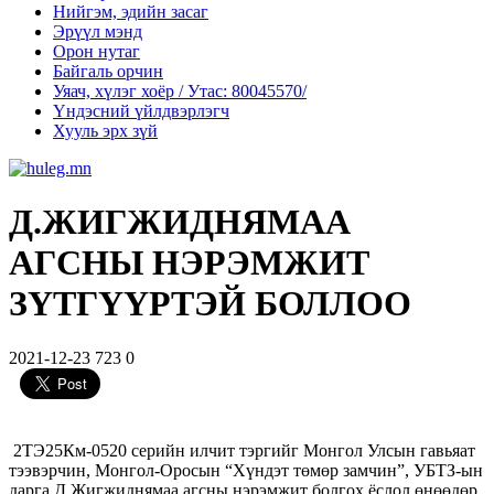
Нийгэм, эдийн засаг
Эрүүл мэнд
Орон нутаг
Байгаль орчин
Уяач, хүлэг хоёр / Утас: 80045570/
Үндэсний үйлдвэрлэгч
Хууль эрх зүй
Д.ЖИГЖИДНЯМАА
АГСНЫ НЭРЭМЖИТ
ЗҮТГҮҮРТЭЙ БОЛЛОО
2021-12-23
723
0
2ТЭ25Км-0520 серийн илчит тэргийг Монгол Улсын гавьяат
тээвэрчин, Монгол-Оросын “Хүндэт төмөр замчин”, УБТЗ-ын
дарга Д.Жигжиднямаа агсны нэрэмжит болгох ёслол өнөөдөр