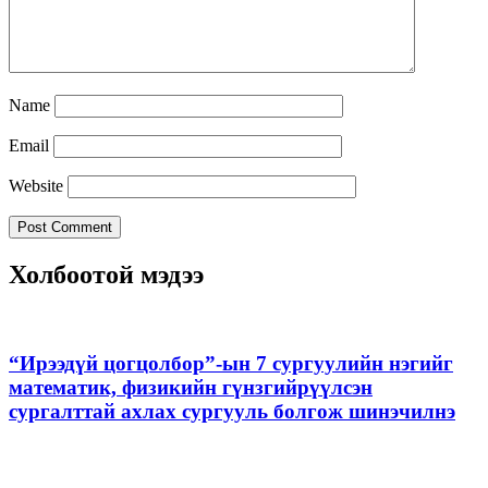
Name
Email
Website
Холбоотой мэдээ
“Ирээдүй цогцолбор”-ын 7 сургуулийн нэгийг
математик, физикийн гүнзгийрүүлсэн
сургалттай ахлах сургууль болгож шинэчилнэ