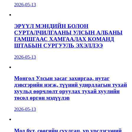
2026-05-13
ЭРҮҮЛ МЭНДИЙН БОЛОН
СУРТАЛЧИЛГААНЫ УЛСЫН АЛБАНЫ
ГАМШГААС ХАМГААЛАХ КОМАНД
ШТАБЫН СУРГУУЛЬ ЭХЭЛЛЭЭ
2026-05-13
Монгол Улсын засаг захиргаа, нутаг
дэвсгэрийн нэгж, түүний удирдлагын тухай
хуульд өөрчлөлт оруулах тухай хуулийн
төсөл өргөн мэдүүлэв
2026-05-13
Мод бут, сөөгийн суулгац, үр үрслэгээний