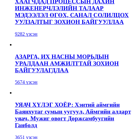
ХААГЧДАД ПРОЦЕССЫН ДАХИН
ИНЖЕНЕРЧЛЭЛИЙН ТАЛААР
МЭДЭЭЛЭЛ ӨГӨХ, САНАЛ СОЛИЛЦОХ
УУЛЗАЛТЫГ ЗОХИОН БАЙГУУЛЛАА
9282 үзсэн
АЗАРГА, ИХ НАСНЫ МОРЬДЫН
УРАЛДААН АМЖИЛТТАЙ ЗОХИОН
БАЙГУУЛАГДЛАА
5674 үзсэн
УЯАЧ ХҮЛЭГ ХОЁР: Хэнтий аймгийн
Баянхутаг сумын уугуул, Аймгийн алдарт
уяач, Мужиг овогт Доржсамбуугийн
Ганболд
3651 үзсэн