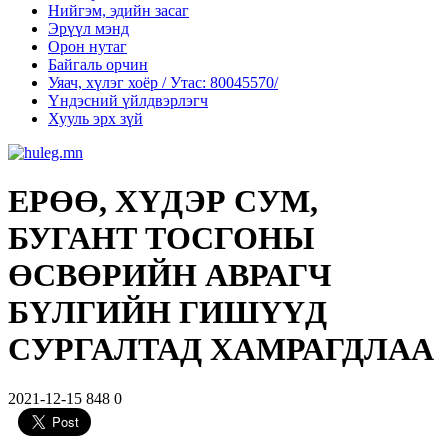
Нийгэм, эдийн засаг
Эрүүл мэнд
Орон нутаг
Байгаль орчин
Уяач, хүлэг хоёр / Утас: 80045570/
Үндэсний үйлдвэрлэгч
Хууль эрх зүй
ЕРӨӨ, ХҮДЭР СУМ,
БУГАНТ ТОСГОНЫ
ӨСВӨРИЙН АВРАГЧ
БҮЛГИЙН ГИШҮҮД
СУРГАЛТАД ХАМРАГДЛАА
2021-12-15
848
0