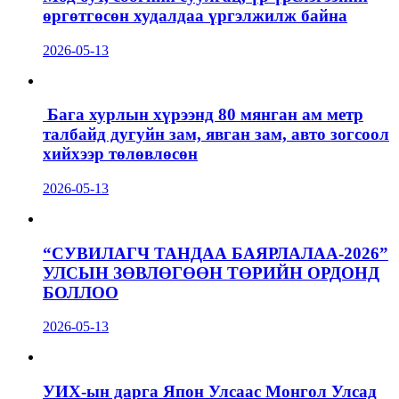
өргөтгөсөн худалдаа үргэлжилж байна
2026-05-13
Бага хурлын хүрээнд 80 мянган ам метр
талбайд дугуйн зам, явган зам, авто зогсоол
хийхээр төлөвлөсөн
2026-05-13
“СУВИЛАГЧ ТАНДАА БАЯРЛАЛАА-2026”
УЛСЫН ЗӨВЛӨГӨӨН ТӨРИЙН ОРДОНД
БОЛЛОО
2026-05-13
УИХ-ын дарга Япон Улсаас Монгол Улсад