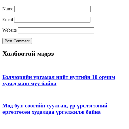
Name
Email
Website
Холбоотой мэдээ
Бэлчээрийн ургамал нийт нутгийн 10 орчим
хувьд маш муу байна
Мод бут, сөөгийн суулгац, үр үрслэгээний
өргөтгөсөн худалдаа үргэлжилж байна