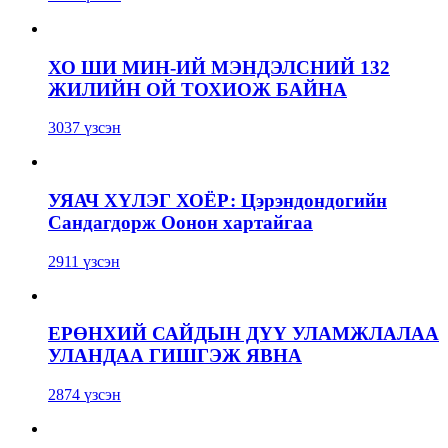
ХО ШИ МИН-ИЙ МЭНДЭЛСНИЙ 132
ЖИЛИЙН ОЙ ТОХИОЖ БАЙНА
3037 үзсэн
УЯАЧ ХҮЛЭГ ХОЁР: Цэрэндондогийн
Сандагдорж Оонон хартайгаа
2911 үзсэн
ЕРӨНХИЙ САЙДЫН ДҮҮ УЛАМЖЛАЛАА
УЛАНДАА ГИШГЭЖ ЯВНА
2874 үзсэн