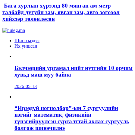
Бага хурлын хүрээнд 80 мянган ам метр
талбайд дугуйн зам, явган зам, авто зогсоол
хийхээр төлөвлөсөн
Шинэ мэдээ
Их уншсан
Бэлчээрийн ургамал нийт нутгийн 10 орчим
хувьд маш муу байна
2026-05-13
“Ирээдүй цогцолбор”-ын 7 сургуулийн
нэгийг математик, физикийн
гүнзгийрүүлсэн сургалттай ахлах сургууль
болгож шинэчилнэ