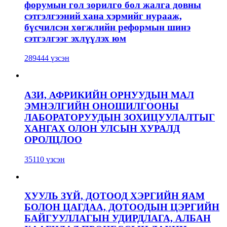
форумын гол зорилго бол жалга довны
сэтгэлгээний хана хэрмийг нурааж,
бүсчилсэн хөгжлийн реформын шинэ
сэтгэлгээг эхлүүлэх юм
289444 үзсэн
АЗИ, АФРИКИЙН ОРНУУДЫН МАЛ
ЭМНЭЛГИЙН ОНОШИЛГООНЫ
ЛАБОРАТОРУУДЫН ЗОХИЦУУЛАЛТЫГ
ХАНГАХ ОЛОН УЛСЫН ХУРАЛД
ОРОЛЦЛОО
35110 үзсэн
ХУУЛЬ ЗҮЙ, ДОТООД ХЭРГИЙН ЯАМ
БОЛОН ЦАГДАА, ДОТООДЫН ЦЭРГИЙН
БАЙГУУЛЛАГЫН УДИРДЛАГА, АЛБАН