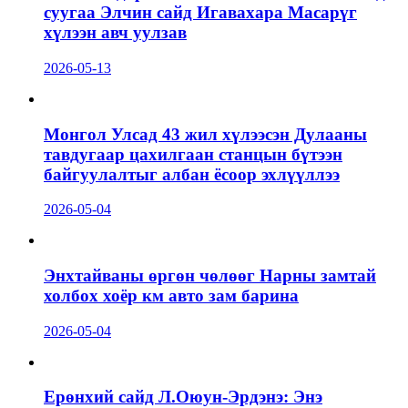
суугаа Элчин сайд Игавахара Масарүг
хүлээн авч уулзав
2026-05-13
Монгол Улсад 43 жил хүлээсэн Дулааны
тавдугаар цахилгаан станцын бүтээн
байгуулалтыг албан ёсоор эхлүүллээ
2026-05-04
Энхтайваны өргөн чөлөөг Нарны замтай
холбох хоёр км авто зам барина
2026-05-04
Ерөнхий сайд Л.Оюун-Эрдэнэ: Энэ