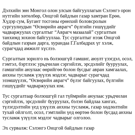
Дэлхийн зөн Монгол олон улсын байгууллагын Сэлэнгэ орон
нутгийн хөтөлбөр, Онцгой байдлын газар хамтран Ерөө,
Хүдэр сум, Бугант тосгоны ерөнхий боловсролын
сургуулиудын “Өсвөрийн аврагч” бүлгийн гишүүдийг
чадваржуулах сургалтыг “Аврагч мазаалай” сургалтын
танхимд зохион байгууллаа. Тус сургалтыг нээж Онцгой
байдлын газрын дарга, хурандаа Г.Галбадрах үг хэлж,
сурагчдад амжилт хүслээ.
Сургалтын зорилго нь болзошгүй гамшиг, аюулт үзэгдэл, осол,
гэмтэл, бэртлээс урьдчилан сэргийлэх, эрсдэлийг бууруулах,
гамшгийн аюулаас өөрийгөө болон бусдыг авран хамгаалах,
анхны тусламж үзүүлэх мэдлэг, чадварыг сурагчдад
эзэмшүүлэх, “Өсвөрийн аврагч” бүлэг байгуулах, бүлгийн
гишүүдийг чадваржуулах юм.
Тус сургалтаар болзошгүй гал түймрийн аюулаас урьдчилан
сэргийлэх, эрсдэлийг бууруулах, бэлэн байдлаа хангах,
түлэгдэлтийн үед үзүүлэх анхны тусламж, газар хөдлөлтийн
тухай ойлголт, осол, гэмтлийн үед өөртөө болон бусдад анхны
тусламж үзүүлэх мэдлэг чадварыг олголоо.
Эх сурвалж: Сэлэнгэ Онцгой байдлын газар