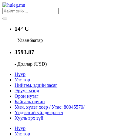
14° C
- Улаанбаатар
3593.87
- Доллар (USD)
Нүүр
Улс төр
Нийгэм, эдийн засаг
Эрүүл мэнд
Орон нутаг
Байгаль орчин
Уяач, хүлэг хоёр / Утас: 80045570/
Үндэсний үйлдвэрлэгч
Хууль эрх зүй
Нүүр
Улс төр