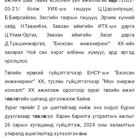
ажлын шав тавих ёслолын үйл ажиллагаа өнөөдөр /2022-
05-21/ болж УИХ-ын гишүүн Ц.Цэрэнпунцаг,
Б.Баярсайхан, Засгийн газрын гишүүн, Эрчим хүчний
сайд Н.Тавинбэх, Завхан аймгийн ИТХ-ын дарга
Ц.Улам-Оргих, Завхан аймгийн Засаг дарга
Д.Түвшинжаргал, “Бюксан инженеринг” ХК-ийн
захирал Чой сан зэрэг албаны хүмүүс, ард иргэд
оролцлоо.
Төслийн ерөнхий гүйцэтгэгчээр БНСУ-ын “Бюксан
инженеринг” ХК, туслан гүйцэтгэгчээр “Мон энержи
консалт” ХК ажиллаж одоогоор зураг төслийн ажил
төлөвлөлтийн шатанд үргэлжилж байна.
Зураг төслийг 2 үе шаттайгаар хийж энэ ондоо бүрэн
дуусгахаар төлөвлөжээ. Харин барилга угсралтын ажлыг
26 сарын хугацаанд гүйцэтгэж, 2024 оны халаалтын
улиралд ашиглалтад хүлээлгэн өгнө.