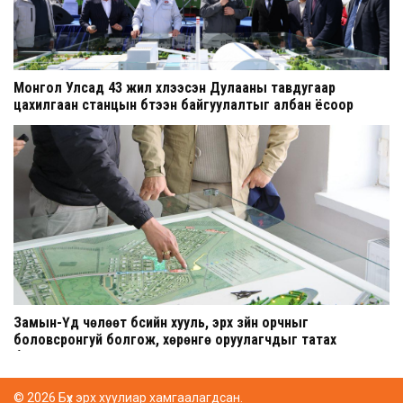
Монгол Улсад 43 жил хүлээсэн Дулааны тавдугаар
цахилгаан станцын бүтээн байгуулалтыг албан ёсоор
эхлүүллээ
Замын-Үүд чөлөөт бүсийн хууль, эрх зүйн орчныг
боловсронгуй болгож, хөрөнгө оруулагчдыг татах
бодлогыг эрчимжүүлнэ
© 2026 Бүх эрх хуулиар хамгаалагдсан.