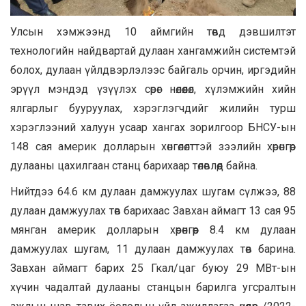
Улсын хэмжээнд 10 аймгийн төвд дэвшилтэт
технологийн найдвартай дулаан хангамжийн системтэй
болох, дулаан үйлдвэрлэлээс байгаль орчин, иргэдийн
эрүүл мэндэд үзүүлэх сөрөг нөлөөлөл, хүлэмжийн хийн
ялгарлыг бууруулах, хэрэглэгчдийг жилийн турш
хэрэглээний халуун усаар хангах зорилгоор БНСУ-ын
148 сая америк долларын хөнгөлөлттэй зээлийн хөрөнгөөр
дулааны цахилгаан станц барихаар төлөвлөөд байна.
Нийтдээ 64.6 км дулаан дамжуулах шугам сүлжээ, 88
дулаан дамжуулах төв барихаас Завхан аймагт 13 сая 95
мянган америк долларын хөрөнгөөр 8.4 км дулаан
дамжуулах шугам, 11 дулаан дамжуулах төв барина.
Завхан аймагт барих 25 Гкал/цаг буюу 29 МВт-ын
хүчин чадалтай дулааны станцын барилга угсралтын