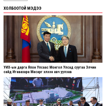
ХОЛБООТОЙ МЭДЭЭ
УИХ-ын дарга Япон Улсаас Монгол Улсад суугаа Элчин
сайд Игавахара Масарүг хүлээн авч уулзав