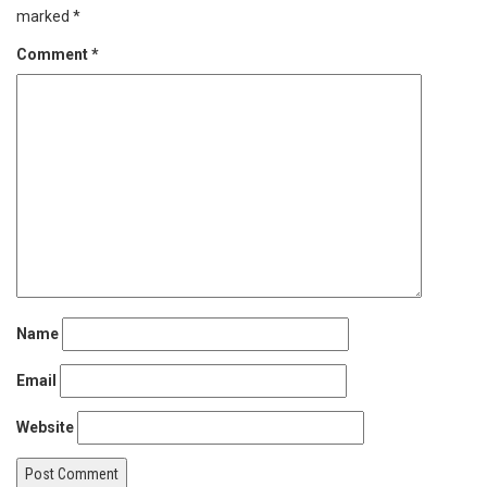
marked
*
Comment
*
Name
Email
Website