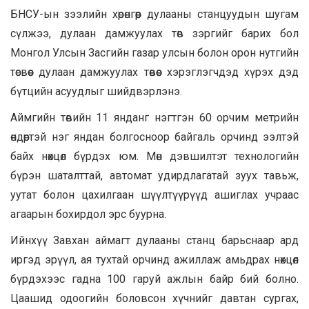
БНСУ-ын зээлийн хөрөнгөөр дулааны станцуудын шугам
сүлжээ, дулаан дамжуулах төв зэргийг барих бол
Монгол Улсын Засгийн газар улсын болон орон нутгийн
төсвөөс дулаан дамжуулах төвөөс хэрэглэгчдэд хүрэх дэд
бүтцийн асуудлыг шийдвэрлэнэ.
Аймгийн төвийн 11 янданг нэгтгэн 60 орчим метрийн
өндөртэй нэг яндан болгосноор байгаль орчинд ээлтэй
байх нөхцөл бүрдэх юм. Мөн дэвшилтэт технологийн
бүрэн шаталттай, автомат удирдлагатай зуух тавьж,
уутат болон цахилгаан шүүлтүүрүүд ашиглах учраас
агаарын бохирдол эрс буурна.
Ийнхүү Завхан аймагт дулааны станц барьснаар ард
иргэд эрүүл, ая тухтай орчинд ажиллаж амьдрах нөхцөл
бүрдэхээс гадна 100 гаруй ажлын байр бий болно.
Цаашид одоогийн боловсон хүчнийг давтан сургах,