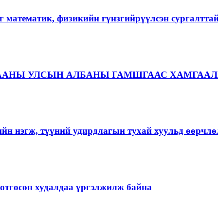
г математик, физикийн гүнзгийрүүлсэн сургалтта
ААНЫ УЛСЫН АЛБАНЫ ГАМШГААС ХАМГААЛ
ийн нэгж, түүний удирдлагын тухай хуульд өөрчлө
ргөтгөсөн худалдаа үргэлжилж байна