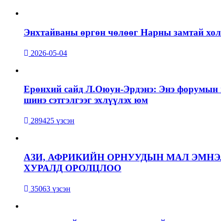
Энхтайваны өргөн чөлөөг Нарны замтай холб
2026-05-04
Ерөнхий сайд Л.Оюун-Эрдэнэ: Энэ форумын г
шинэ сэтгэлгээг эхлүүлэх юм
289425 үзсэн
АЗИ, АФРИКИЙН ОРНУУДЫН МАЛ ЭМН
ХУРАЛД ОРОЛЦЛОО
35063 үзсэн