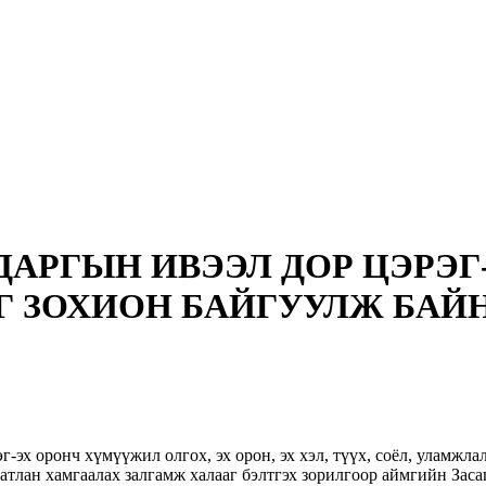
ДАРГЫН ИВЭЭЛ ДОР ЦЭРЭГ
 ЗОХИОН БАЙГУУЛЖ БАЙ
эх оронч хүмүүжил олгох, эх орон, эх хэл, түүх, соёл, уламжла
 батлан хамгаалах залгамж халааг бэлтгэх зорилгоор аймгийн Зас