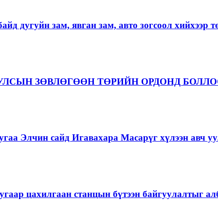
айд дугуйн зам, явган зам, авто зогсоол хийхээр 
 УЛСЫН ЗӨВЛӨГӨӨН ТӨРИЙН ОРДОНД БОЛЛ
гаа Элчин сайд Игавахара Масарүг хүлээн авч уу
угаар цахилгаан станцын бүтээн байгуулалтыг алб