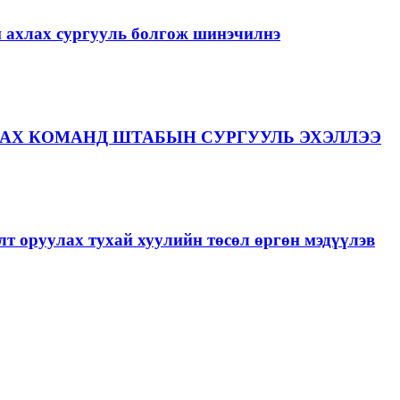
й ахлах сургууль болгож шинэчилнэ
АХ КОМАНД ШТАБЫН СУРГУУЛЬ ЭХЭЛЛЭЭ
лт оруулах тухай хуулийн төсөл өргөн мэдүүлэв