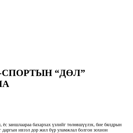
-СПОРТЫН “ДӨЛ”
НА
л, ёс заншлаараа бахархах үзлийг төлөвшүүлэх, бие бялдрын
аг даргын ивээл дор жил бүр уламжлал болгон зохион