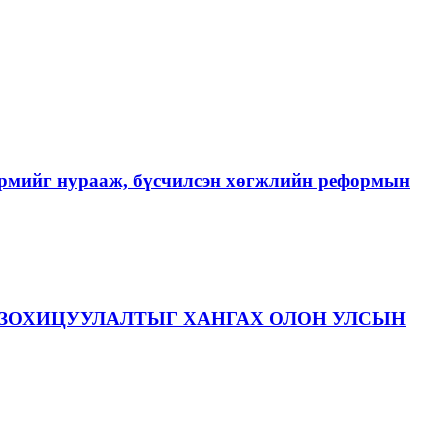
хэрмийг нурааж, бүсчилсэн хөгжлийн реформын
ЗОХИЦУУЛАЛТЫГ ХАНГАХ ОЛОН УЛСЫН