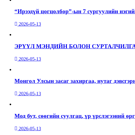
“Ирээдүй цогцолбор”-ын 7 сургуулийн нэгий
2026-05-13
ЭРҮҮЛ МЭНДИЙН БОЛОН СУРТАЛЧИЛГ
2026-05-13
Монгол Улсын засаг захиргаа, нутаг дэвсгэр
2026-05-13
Мод бут, сөөгийн суулгац, үр үрслэгээний ө
2026-05-13