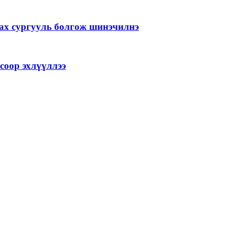
лах сургууль болгож шинэчилнэ
соор эхлүүллээ