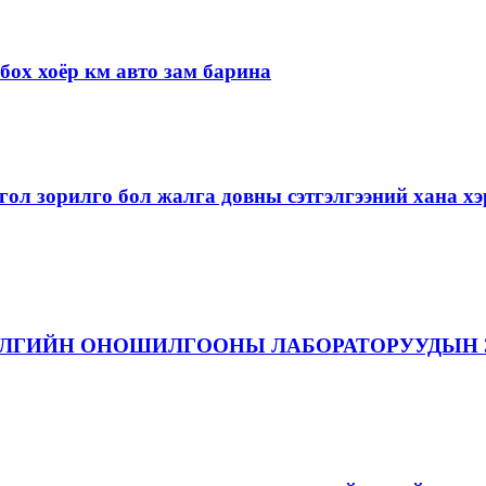
ох хоёр км авто зам барина
ол зорилго бол жалга довны сэтгэлгээний хана 
ЭЛГИЙН ОНОШИЛГООНЫ ЛАБОРАТОРУУДЫН 