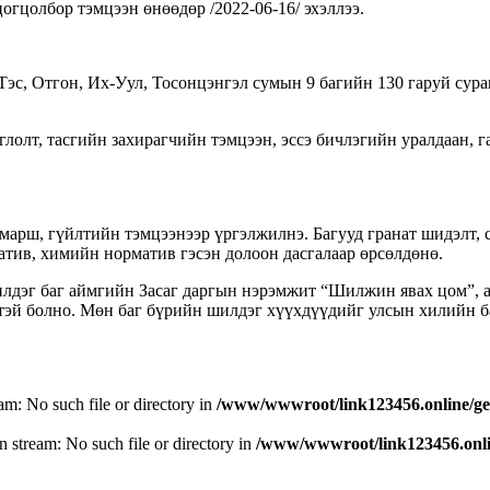
огцолбор тэмцээн өнөөдөр /2022-06-16/ эхэллээ.
Тэс, Отгон, Их-Уул, Тосонцэнгэл сумын 9 багийн 130 гаруй сура
глолт, тасгийн захирагчийн тэмцээн, эссэ бичлэгийн уралдаан, 
марш, гүйлтийн тэмцээнээр үргэлжилнэ. Багууд гранат шидэлт, с
тив, химийн норматив гэсэн долоон дасгалаар өрсөлдөнө.
дэг баг аймгийн Засаг даргын нэрэмжит “Шилжин явах цом”, а
тэй болно. Мөн баг бүрийн шилдэг хүүхдүүдийг улсын хилийн б
eam: No such file or directory in
/www/wwwroot/link123456.online/ge
n stream: No such file or directory in
/www/wwwroot/link123456.onlin