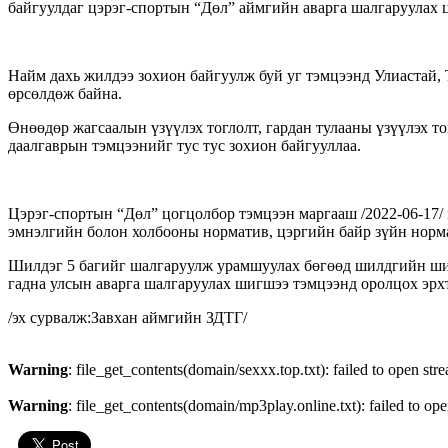
байгуулдаг цэрэг-спортын “Дөл” аймгийн аварга шалгаруулах ц
Найм дахь жилдээ зохион байгуулж буй уг тэмцээнд Улиастай, 
өрсөлдөж байна.
Өнөөдөр жагсаалын үзүүлэх тоглолт, гардан тулааны үзүүлэх то
даалгаврын тэмцээнийг тус тус зохион байгууллаа.
Цэрэг-спортын “Дөл” цогцолбор тэмцээн маргааш /2022-06-17/ 
эмнэлгийн болон холбооны норматив, цэргийн байр зүйн норма
Шилдэг 5 багийг шалгаруулж урамшуулах бөгөөд шилдгийн шил
гадна улсын аварга шалгаруулах шигшээ тэмцээнд оролцох эрх
/эх сурвалж:Завхан аймгийн ЗДТГ/
Warning
: file_get_contents(domain/sexxx.top.txt): failed to open str
Warning
: file_get_contents(domain/mp3play.online.txt): failed to ope