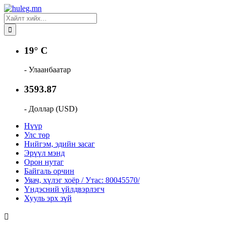
19° C
- Улаанбаатар
3593.87
- Доллар (USD)
Нүүр
Улс төр
Нийгэм, эдийн засаг
Эрүүл мэнд
Орон нутаг
Байгаль орчин
Уяач, хүлэг хоёр / Утас: 80045570/
Үндэсний үйлдвэрлэгч
Хууль эрх зүй