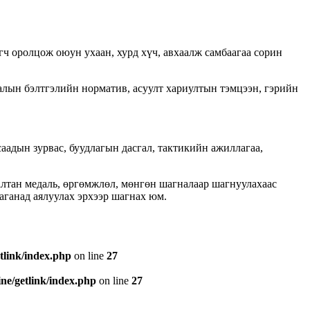
гч оролцож оюун ухаан, хурд хүч, авхаалж самбаагаа сорин
галын бэлтгэлийн норматив, асуулт хариултын тэмцээн, гэрийн
аадын зурвас, буудлагын дасгал, тактикийн ажиллагаа,
лтан медаль, өргөмжлөл, мөнгөн шагналаар шагнуулахаас
аганад аялуулах эрхээр шагнах юм.
tlink/index.php
on line
27
e/getlink/index.php
on line
27