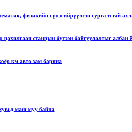
тематик, физикийн гүнзгийрүүлсэн сургалттай ах
р цахилгаан станцын бүтээн байгуулалтыг албан ё
оёр км авто зам барина
хувьд маш муу байна