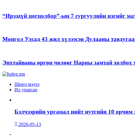
“Ирээдүй цогцолбор”-ын 7 сургуулийн нэгийг ма
Монгол Улсад 43 жил хүлээсэн Дулааны тавдугаа
Энхтайваны өргөн чөлөөг Нарны замтай холбох х
Шинэ мэдээ
Их уншсан
Бэлчээрийн ургамал нийт нутгийн 10 орчим 
2026-05-13