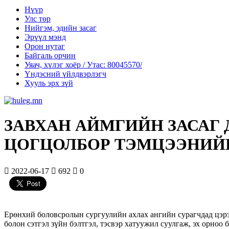
Нүүр
Улс төр
Нийгэм, эдийн засаг
Эрүүл мэнд
Орон нутаг
Байгаль орчин
Уяач, хүлэг хоёр / Утас: 80045570/
Үндэсний үйлдвэрлэгч
Хууль эрх зүй
ЗАВХАН АЙМГИЙН ЗАСАГ 
ЦОГЦОЛБОР ТЭМЦЭЭНИЙГ
2022-06-17
692
0
Ерөнхий боловсролын сургуулийн ахлах ангийн сурагчдад цэрэг-
болон сэтгэл зүйн бэлтгэл, тэсвэр хатуужил суулгаж, эх орноо