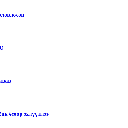
төлөвлөсөн
ОО
лзав
ан ёсоор эхлүүллээ