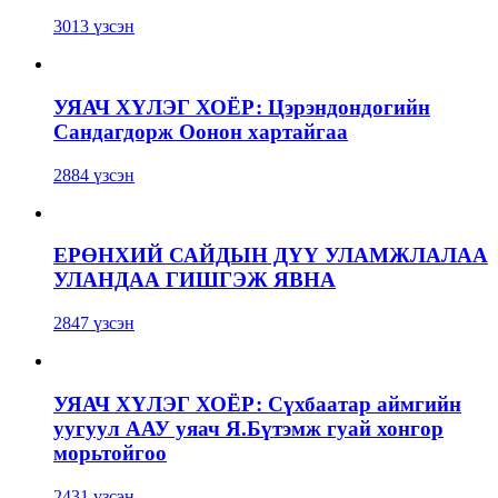
3013 үзсэн
УЯАЧ ХҮЛЭГ ХОЁР: Цэрэндондогийн
Сандагдорж Оонон хартайгаа
2884 үзсэн
ЕРӨНХИЙ САЙДЫН ДҮҮ УЛАМЖЛАЛАА
УЛАНДАА ГИШГЭЖ ЯВНА
2847 үзсэн
УЯАЧ ХҮЛЭГ ХОЁР: Сүхбаатар аймгийн
уугуул ААУ уяач Я.Бүтэмж гуай хонгор
морьтойгоо
2431 үзсэн