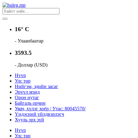
16° C
- Улаанбаатар
3593.5
- Доллар (USD)
Нүүр
Улс төр
Нийгэм, эдийн засаг
Эрүүл мэнд
Орон нутаг
Байгаль орчин
Уяач, хүлэг хоёр / Утас: 80045570/
Үндэсний үйлдвэрлэгч
Хууль эрх зүй
Нүүр
Улс төр