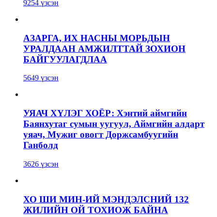
9254 үзсэн
АЗАРГА, ИХ НАСНЫ МОРЬДЫН
УРАЛДААН АМЖИЛТТАЙ ЗОХИОН
БАЙГУУЛАГДЛАА
5649 үзсэн
УЯАЧ ХҮЛЭГ ХОЁР: Хэнтий аймгийн
Баянхутаг сумын уугуул, Аймгийн алдарт
уяач, Мужиг овогт Доржсамбуугийн
Ганболд
3626 үзсэн
ХО ШИ МИН-ИЙ МЭНДЭЛСНИЙ 132
ЖИЛИЙН ОЙ ТОХИОЖ БАЙНА