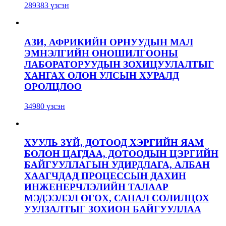
289383 үзсэн
АЗИ, АФРИКИЙН ОРНУУДЫН МАЛ
ЭМНЭЛГИЙН ОНОШИЛГООНЫ
ЛАБОРАТОРУУДЫН ЗОХИЦУУЛАЛТЫГ
ХАНГАХ ОЛОН УЛСЫН ХУРАЛД
ОРОЛЦЛОО
34980 үзсэн
ХУУЛЬ ЗҮЙ, ДОТООД ХЭРГИЙН ЯАМ
БОЛОН ЦАГДАА, ДОТООДЫН ЦЭРГИЙН
БАЙГУУЛЛАГЫН УДИРДЛАГА, АЛБАН
ХААГЧДАД ПРОЦЕССЫН ДАХИН
ИНЖЕНЕРЧЛЭЛИЙН ТАЛААР
МЭДЭЭЛЭЛ ӨГӨХ, САНАЛ СОЛИЛЦОХ
УУЛЗАЛТЫГ ЗОХИОН БАЙГУУЛЛАА