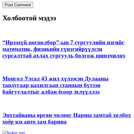
Холбоотой мэдээ
“Ирээдүй цогцолбор”-ын 7 сургуулийн нэгийг
математик, физикийн гүнзгийрүүлсэн
сургалттай ахлах сургууль болгож шинэчилнэ
Монгол Улсад 43 жил хүлээсэн Дулааны
тавдугаар цахилгаан станцын бүтээн
байгуулалтыг албан ёсоор эхлүүллээ
Энхтайваны өргөн чөлөөг Нарны замтай холбох
хоёр км авто зам барина