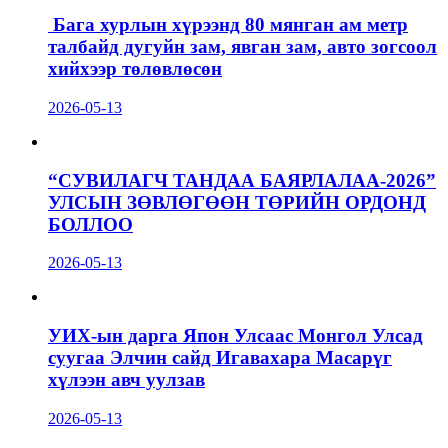
Бага хурлын хүрээнд 80 мянган ам метр
талбайд дугуйн зам, явган зам, авто зогсоол
хийхээр төлөвлөсөн
2026-05-13
“СУВИЛАГЧ ТАНДАА БАЯРЛАЛАА-2026”
УЛСЫН ЗӨВЛӨГӨӨН ТӨРИЙН ОРДОНД
БОЛЛОО
2026-05-13
УИХ-ын дарга Япон Улсаас Монгол Улсад
суугаа Элчин сайд Игавахара Масарүг
хүлээн авч уулзав
2026-05-13