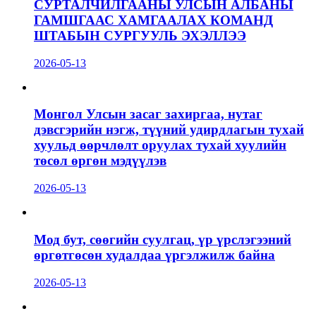
СУРТАЛЧИЛГААНЫ УЛСЫН АЛБАНЫ
ГАМШГААС ХАМГААЛАХ КОМАНД
ШТАБЫН СУРГУУЛЬ ЭХЭЛЛЭЭ
2026-05-13
Монгол Улсын засаг захиргаа, нутаг
дэвсгэрийн нэгж, түүний удирдлагын тухай
хуульд өөрчлөлт оруулах тухай хуулийн
төсөл өргөн мэдүүлэв
2026-05-13
Мод бут, сөөгийн суулгац, үр үрслэгээний
өргөтгөсөн худалдаа үргэлжилж байна
2026-05-13