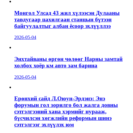
Монгол Улсад 43 жил хүлээсэн Дулааны
тавдугаар цахилгаан станцын бүтээн
байгуулалтыг албан ёсоор эхлүүллээ
2026-05-04
Энхтайваны өргөн чөлөөг Нарны замтай
холбох хоёр км авто зам барина
2026-05-04
Ерөнхий сайд Л.Оюун-Эрдэнэ: Энэ
форумын гол зорилго бол жалга довны
сэтгэлгээний хана хэрмийг нурааж,
бүсчилсэн хөгжлийн реформын шинэ
сэтгэлгээг эхлүүлэх юм