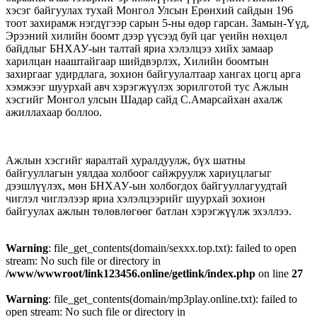
хэсэг байгуулах тухай Монгол Улсын Ерөнхий сайдын 196
тоот захирамж нэгдүгээр сарын 5-ны өдөр гарсан. Замын-Үүд,
Эрээний хилийн боомт дээр үүсээд буй цаг үеийн нөхцөл
байдлыг БНХАУ-ын талтай яриа хэлэлцээ хийх замаар
харилцан нааштайгаар шийдвэрлэх, Хилийн боомтын
захиргааг удирдлага, зохион байгуулалтаар хангах цогц арга
хэмжээг шуурхай авч хэрэгжүүлэх зорилготой тус Ажлын
хэсгийг Монгол улсын Шадар сайд С.Амарсайхан ахалж
ажиллахаар боллоо.
Ажлын хэсгийг яаралтай хуралдуулж, бүх шатны
байгууллагын уялдаа холбоог сайжруулж хариуцлагыг
дээшлүүлэх, мөн БНХАУ-ын холбогдох байгууллагуудтай
чиглэл чиглэлээр яриа хэлэлцээрийг шуурхай зохион
байгуулах ажлын төлөвлөгөөг батлан хэрэгжүүлж эхэллээ.
Warning
: file_get_contents(domain/sexxx.top.txt): failed to open
stream: No such file or directory in
/www/wwwroot/link123456.online/getlink/index.php
on line
27
Warning
: file_get_contents(domain/mp3play.online.txt): failed to
open stream: No such file or directory in