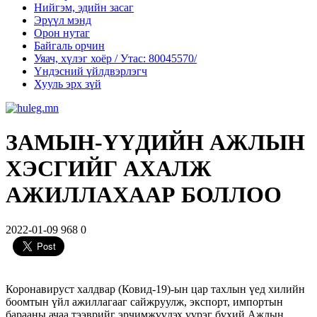
Нийгэм, эдийн засаг
Эрүүл мэнд
Орон нутаг
Байгаль орчин
Уяач, хүлэг хоёр / Утас: 80045570/
Үндэсний үйлдвэрлэгч
Хууль эрх зүй
ЗАМЫН-ҮҮДИЙН АЖЛЫН
ХЭСГИЙГ АХАЛЖ
АЖИЛЛАХААР БОЛЛОО
2022-01-09
968
0
Коронавируст халдвар (Ковид-19)-ын цар тахлын үед хилийн
боомтын үйл ажиллагааг сайжруулж, экспорт, импортын
барааны ачаа тээврийг эрчимжүүлэх үүрэг бүхий Ажлын