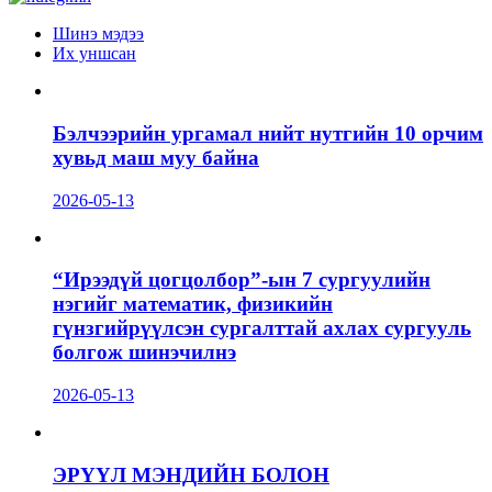
Шинэ мэдээ
Их уншсан
Бэлчээрийн ургамал нийт нутгийн 10 орчим
хувьд маш муу байна
2026-05-13
“Ирээдүй цогцолбор”-ын 7 сургуулийн
нэгийг математик, физикийн
гүнзгийрүүлсэн сургалттай ахлах сургууль
болгож шинэчилнэ
2026-05-13
ЭРҮҮЛ МЭНДИЙН БОЛОН