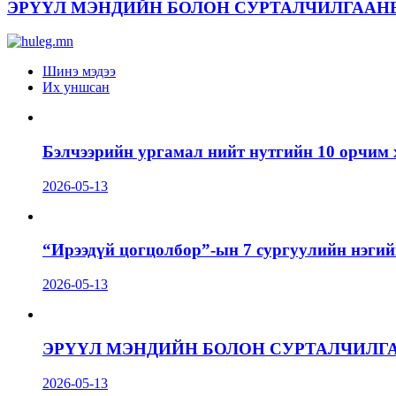
ЭРҮҮЛ МЭНДИЙН БОЛОН СУРТАЛЧИЛГААН
Шинэ мэдээ
Их уншсан
Бэлчээрийн ургамал нийт нутгийн 10 орчим 
2026-05-13
“Ирээдүй цогцолбор”-ын 7 сургуулийн нэгий
2026-05-13
ЭРҮҮЛ МЭНДИЙН БОЛОН СУРТАЛЧИЛГ
2026-05-13