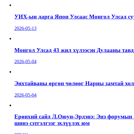
УИХ-ын дарга Япон Улсаас Монгол Улсад суу
2026-05-13
Монгол Улсад 43 жил хүлээсэн Дулааны тавд
2026-05-04
Энхтайваны өргөн чөлөөг Нарны замтай холб
2026-05-04
Ерөнхий сайд Л.Оюун-Эрдэнэ: Энэ форумын г
шинэ сэтгэлгээг эхлүүлэх юм