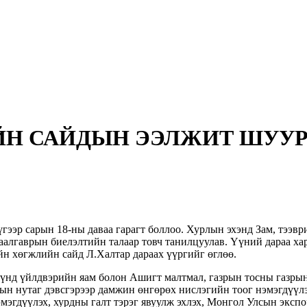
ЙН САЙДЫН ЭЭЛЖИТ ШУУР
гээр сарын 18-ны даваа гарагт боллоо. Хурлын эхэнд Зам, тээв
даалгаврын биелэлтийн талаар товч танилцуулав. Үүний дараа хар
йн хөгжлийн сайд Л.Халтар дараах үүргийг өглөө.
хүнд үйлдвэрийн яам болон Ашигт малтмал, газрын тосны газр
н нутаг дэвсгэрээр дамжин өнгөрөх нислэгийн тоог нэмэгдүүл
эмэгдүүлэх, хурдны галт тэрэг явуулж эхлэх, Монгол Улсын экс