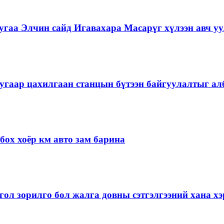
гаа Элчин сайд Игавахара Масарүг хүлээн авч уу
угаар цахилгаан станцын бүтээн байгуулалтыг алб
ох хоёр км авто зам барина
ол зорилго бол жалга довны сэтгэлгээний хана 