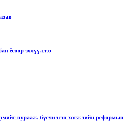
лзав
ан ёсоор эхлүүллээ
хэрмийг нурааж, бүсчилсэн хөгжлийн реформын