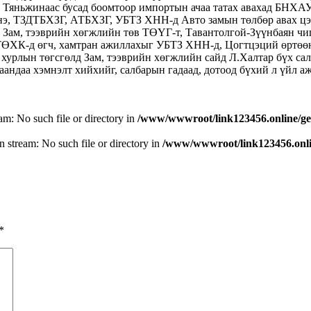
х, Тяньжинаас бусад боомтоор импортын ачаа татах авахад БНХАУ
энэ, ТЗДТБХЗГ, АТБХЗГ, УБТЗ ХНН-д Авто замын төлбөр авах ц
, Зам, тээврийн хөгжлийн төв ТӨҮГ-т, Тавантолгой-Зүүнбаян ч
ТӨХК-д өгч, хамтран ажиллахыг УБТЗ ХНН-д, Цогтцэций өртөөнд
урлын төгсгөлд Зам, тээврийн хөгжлийн сайд Л.Халтар бүх са
аандаа хэмнэлт хийхийг, салбарын гадаад, дотоод бүхий л үйл а
eam: No such file or directory in
/www/wwwroot/link123456.online/ge
n stream: No such file or directory in
/www/wwwroot/link123456.onlin
*