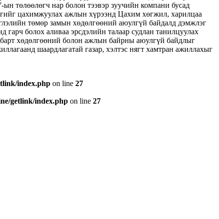
-ын төлөөлөгч нар болон тээвэр зуучийн компани бусад
эгийг цахимжуулах ажлын хүрээнд Цахим хөгжил, харилцаа
иглэлийн төмөр замын хөдөлгөөний аюулгүй байдалд дэмжлэг
 гарч болох аливаа эрсдэлийн талаар судлан танилцуулах
лбарт хөдөлгөөний болон ажлын байрны аюулгүй байдлыг
жиллагаанд шаардлагатай газар, хэлтэс нягт хамтран ажиллахыг
tlink/index.php
on line
27
e/getlink/index.php
on line
27