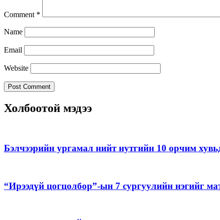
Comment
*
Name
Email
Website
Холбоотой мэдээ
Бэлчээрийн ургамал нийт нутгийн 10 орчим хувь
“Ирээдүй цогцолбор”-ын 7 сургуулийн нэгийг ма