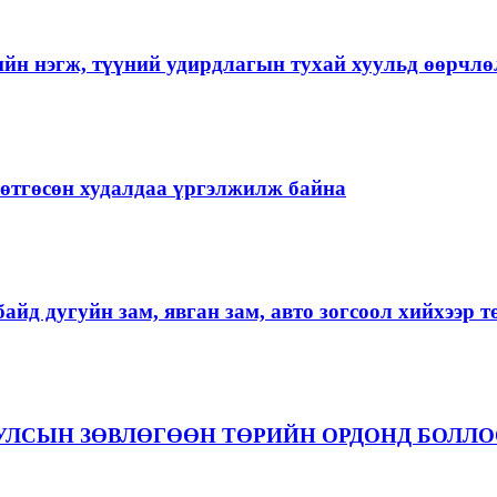
ийн нэгж, түүний удирдлагын тухай хуульд өөрчлө
ргөтгөсөн худалдаа үргэлжилж байна
айд дугуйн зам, явган зам, авто зогсоол хийхээр 
 УЛСЫН ЗӨВЛӨГӨӨН ТӨРИЙН ОРДОНД БОЛЛ