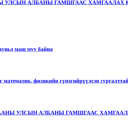
Ы УЛСЫН АЛБАНЫ ГАМШГААС ХАМГААЛАХ 
хувьд маш муу байна
г математик, физикийн гүнзгийрүүлсэн сургалтта
ААНЫ УЛСЫН АЛБАНЫ ГАМШГААС ХАМГААЛ