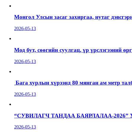
Монгол Улсын засаг захиргаа, нутаг дэвсгэр
2026-05-13
Мод бут, сөөгийн суулгац, үр үрслэгээний ө
2026-05-13
Бага хурлын хүрээнд 80 мянган ам метр талб
2026-05-13
“СУВИЛАГЧ ТАНДАА БАЯРЛАЛАА-2026”
2026-05-13