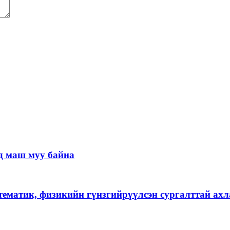
д маш муу байна
тематик, физикийн гүнзгийрүүлсэн сургалттай ах