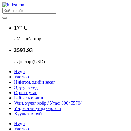
17° C
- Улаанбаатар
3593.93
- Доллар (USD)
Нүүр
Улс төр
Нийгэм, эдийн засаг
Эрүүл мэнд
Орон нутаг
Байгаль орчин
Уяач, хүлэг хоёр / Утас: 80045570/
Үндэсний үйлдвэрлэгч
Хууль эрх зүй
Нүүр
Улс төр