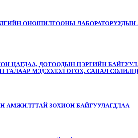
ЭЛГИЙН ОНОШИЛГООНЫ ЛАБОРАТОРУУДЫН 
ЛОН ЦАГДАА, ДОТООДЫН ЦЭРГИЙН БАЙГУУЛ
 ТАЛААР МЭДЭЭЛЭЛ ӨГӨХ, САНАЛ СОЛИЛЦ
АН АМЖИЛТТАЙ ЗОХИОН БАЙГУУЛАГДЛАА