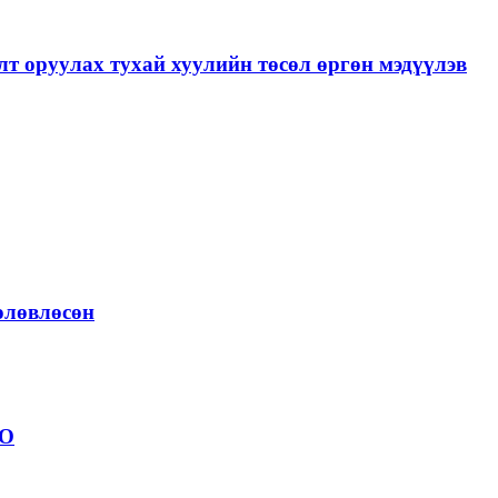
лт оруулах тухай хуулийн төсөл өргөн мэдүүлэв
төлөвлөсөн
ОО