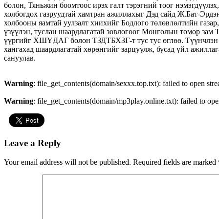
болон, Тяньжин боомтоос ирэх галт тэрэгний тоог нэмэгдүүлэ
холбогдох газруудтай хамтран ажиллахыг Дэд сайд Ж.Бат-Эрд
холбооны яамтай уулзалт хиихийг Бодлого төлөвлөлтийн газар
үзүүлэн, туслан шаардлагатай зөвлөгөөг Монголын төмөр зам 
үүргийг ХШҮДАГ болон ТЗДТБХЗГ-т тус тус өглөө. Түүнчлэн х
хангахад шаардлагатай хөрөнгийг зарцуулж, бусад үйл ажиллаг
сануулав.
Warning
: file_get_contents(domain/sexxx.top.txt): failed to open str
Warning
: file_get_contents(domain/mp3play.online.txt): failed to ope
Leave a Reply
Your email address will not be published.
Required fields are marked