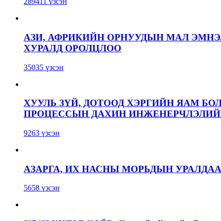
289411 үзсэн
АЗИ, АФРИКИЙН ОРНУУДЫН МАЛ ЭМН
ХУРАЛД ОРОЛЦЛОО
35035 үзсэн
ХУУЛЬ ЗҮЙ, ДОТООД ХЭРГИЙН ЯАМ БО
ПРОЦЕССЫН ДАХИН ИНЖЕНЕРЧЛЭЛИЙН
9263 үзсэн
АЗАРГА, ИХ НАСНЫ МОРЬДЫН УРАЛДА
5658 үзсэн