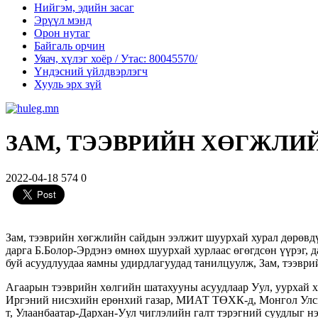
Нийгэм, эдийн засаг
Эрүүл мэнд
Орон нутаг
Байгаль орчин
Уяач, хүлэг хоёр / Утас: 80045570/
Үндэсний үйлдвэрлэгч
Хууль эрх зүй
ЗАМ, ТЭЭВРИЙН ХӨГЖЛИ
2022-04-18
574
0
Зам, тээврийн хөгжлийн сайдын ээлжит шуурхай хурал дөрөвдү
дарга Б.Болор-Эрдэнэ өмнөх шуурхай хурлаас өгөгдсөн үүрэг, 
буй асуудлуудаа яамны удирдлагуудад танилцуулж, Зам, тээври
Агаарын тээврийн хөлгийн шатахууны асуудлаар Уул, уурхай 
Иргэний нисэхийн ерөнхий газар, МИАТ ТӨХК-д, Монгол Улсы
т, Улаанбаатар-Дархан-Уул чиглэлийн галт тэрэгний суудлыг н