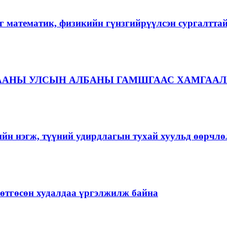
г математик, физикийн гүнзгийрүүлсэн сургалтта
ААНЫ УЛСЫН АЛБАНЫ ГАМШГААС ХАМГААЛ
ийн нэгж, түүний удирдлагын тухай хуульд өөрчлө
ргөтгөсөн худалдаа үргэлжилж байна