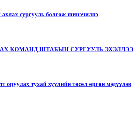
й ахлах сургууль болгож шинэчилнэ
АХ КОМАНД ШТАБЫН СУРГУУЛЬ ЭХЭЛЛЭЭ
лт оруулах тухай хуулийн төсөл өргөн мэдүүлэв