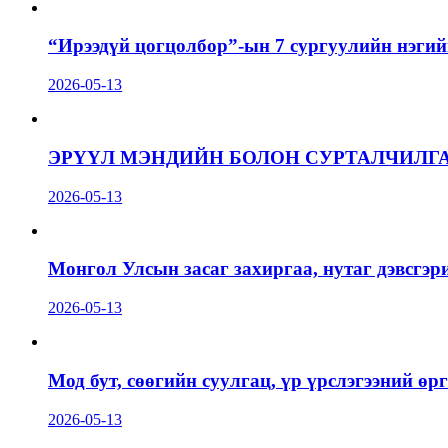
“Ирээдүй цогцолбор”-ын 7 сургуулийн нэгий
2026-05-13
ЭРҮҮЛ МЭНДИЙН БОЛОН СУРТАЛЧИЛГ
2026-05-13
Монгол Улсын засаг захиргаа, нутаг дэвсгэр
2026-05-13
Мод бут, сөөгийн суулгац, үр үрслэгээний ө
2026-05-13