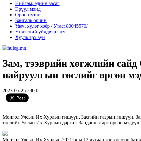
Нийгэм, эдийн засаг
Эрүүл мэнд
Орон нутаг
Байгаль орчин
Уяач, хүлэг хоёр / Утас: 80045570/
Үндэсний үйлдвэрлэгч
Хууль эрх зүй
Зам, тээврийн хөгжлийн сайд
найруулгын төслийг өргөн мэ
2023-05-25
290
0
Монгол Улсын Их Хурлын гишүүн, Засгийн газрын гишүүн, Зам
төслийг Улсын Их Хурлын дарга Г.Занданшатарт өргөн мэдүүл
Монгол Улсын Их Хурлын 2021 оны 12 дугаар тогтоолоор бата