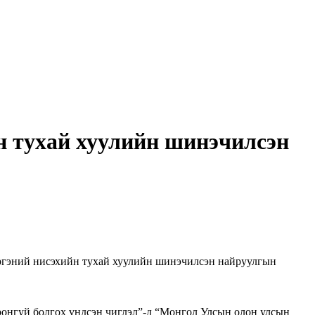
н тухай хуулийн шинэчилсэн
Иргэний нисэхийн тухай хуулийн шинэчилсэн найруулгын
ронгуй болгох үндсэн чиглэл”-д “Монгол Улсын олон улсын