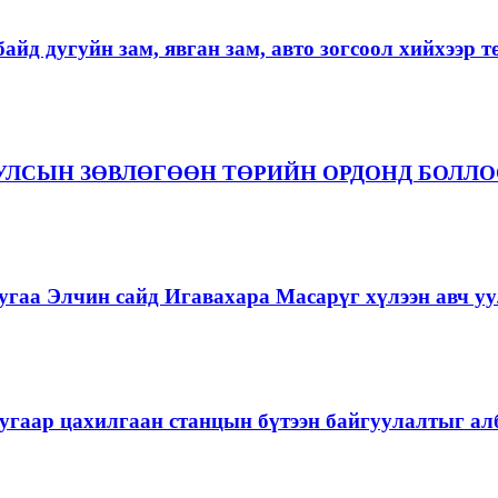
айд дугуйн зам, явган зам, авто зогсоол хийхээр 
 УЛСЫН ЗӨВЛӨГӨӨН ТӨРИЙН ОРДОНД БОЛЛ
гаа Элчин сайд Игавахара Масарүг хүлээн авч уу
угаар цахилгаан станцын бүтээн байгуулалтыг алб