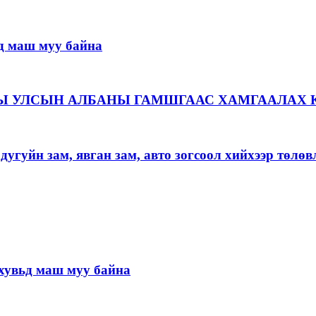
д маш муу байна
Ы УЛСЫН АЛБАНЫ ГАМШГААС ХАМГААЛАХ 
угуйн зам, явган зам, авто зогсоол хийхээр төлөв
хувьд маш муу байна