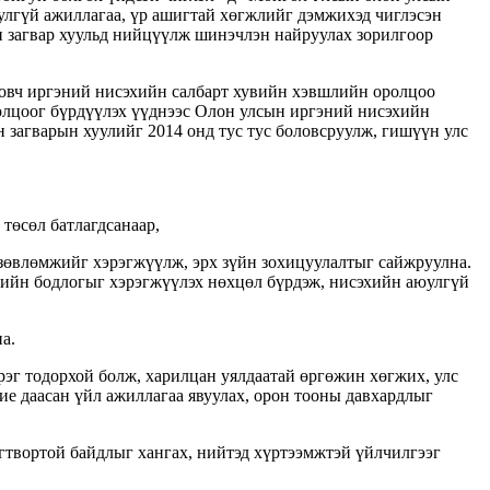
улгүй ажиллагаа, үр ашигтай хөгжлийг дэмжихэд чиглэсэн
н загвар хуульд нийцүүлж шинэчлэн найруулах зорилгоор
боловч иргэний нисэхийн салбарт хувийн хэвшлийн оролцоо
толцоог бүрдүүлэх үүднээс Олон улсын иргэний нисэхийн
загварын хуулийг 2014 онд тус тус боловсруулж, гишүүн улс
төсөл батлагдсанаар,
зөвлөмжийг хэрэгжүүлж, эрх зүйн зохицуулалтыг сайжруулна.
лийн бодлогыг хэрэгжүүлэх нөхцөл бүрдэж, нисэхийн аюулгүй
а.
рэг тодорхой болж, харилцан уялдаатай өргөжин хөгжих, улс
ие даасан үйл ажиллагаа явуулах, орон тооны давхардлыг
гтвортой байдлыг хангах, нийтэд хүртээмжтэй үйлчилгээг