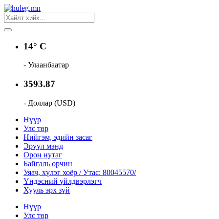
14° C
- Улаанбаатар
3593.87
- Доллар (USD)
Нүүр
Улс төр
Нийгэм, эдийн засаг
Эрүүл мэнд
Орон нутаг
Байгаль орчин
Уяач, хүлэг хоёр / Утас: 80045570/
Үндэсний үйлдвэрлэгч
Хууль эрх зүй
Нүүр
Улс төр