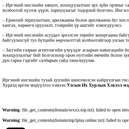
– Иргэний нисэхийн хяналт, зохицуулалтын эрх зүйн орчныг с
холбоотой хүлээх үүрэг, хариуцлагыг тодорхой болгоно. Ингэсн
– Ерөнхий зориулалтын, арилжааны болон арилжааны бус нислэ
хангах, хөрөнгө оруулалт, тээврийн үр ашгийг нэмэгдүүлнэ.
– Иргэний нисэхийн асуудал эрхэлсэн төрийн захиргааны байгу
байгуулахгүй тул бүтцийн өөрчлөлттэй холбоотойгоор улсын тө
– Засгийн газрын агентлагийн үзүүлдэг агаарын навигацийн б
зохицуулалтыг бий болгосноор орон нутгийн өмчийн болон хуви
дүн гарна гэдгийг салбарын сайд танилцуулав.
Иргэний нисэхийн тухай хуулийн шинэчилсэн найруулгын төсл
Хуралд өргөн мэдүүллээ хэмээн
Улсын Их Хурлын Хэвлэл мэдэ
Warning
: file_get_contents(domain/sexxx.top.txt): failed to open str
Warning
: file_get_contents(domain/mp3play.online.txt): failed to ope