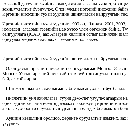
гэрээний дагуу нисэхийн аюулгүй ажиллагааны хяналт, зохицу
зохицуулалтыг бүрдүүлэх, Олон улсын иргэний нисэхийн байг
Иргэний нисэхийн тухай хуулийн шинэчилсэн найруулгын төсл
Иргэний нисэхийн тухай хуулийг 1999 онд баталж, 2001, 2003, 
нэмэгдэн, агаарын тээврийн цар хүрээ улам өргөжиж байна. Т
байгууллага (ICAO)-аас Агаарын хөлгийн ослыг шинжлэн шалга
орнуудад мөрдөж ажиллахыг зөвлөмж болгожээ.
Иргэний нисэхийн тухай хуулийн шинэчилсэн найруулгын төслий
– Олон улсын иргэний нисэхийн байгууллагаас Монгол Улсын 
Монгол Улсын иргэний нисэхийн эрх зүйн зохицуулалт олон у
байдал сайжирна.
– Шинжлэн шалгах ажиллагааны бие даасан, хараат бус байдал 
– Нислэгийн үйл ажиллагаа, түүнд дэмжлэг үзүүлэх агаарын н
орны эдийн засгийн өсөлтөд дэмжлэг болохуйц иргэний нисэхий
арилгах, хөрөнгө оруулалтын үр ашиг нэмэгдэх боломжтой бол
– Хувийн хэвшлийн оролцоо, хөрөнгө оруулалтыг дэмжих, зах 
үзүүлнэ.