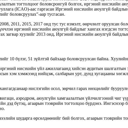
улалтын тогтолцоог боловсронгуй болгох, иргэний нисэхийн аю
ууллага (ICAO)-аас гаргасан Иргэний нисэхийн аюулгүй байдлы
ийг боловсруулах”-аар тусгасан.
2008, 2011, 2015, 2017 онд тус тус нэмэлт, өөрчлөлт оруулсан 
үүнчлэн иргэний нисэхийн аюулгүй байдлыг хангах нэгдсэн тог
х загвар хуулийг 2013 онд, Иргэний нисэхийн аюулгүй байдлын 
г 10 бүлэг, 51 зүйлтэй байхаар боловсруулсан байна. Хуулийн 
иргэний нисэхийн үйл ажиллагаанд хийсэн аудитын шалгалтын 
лсын хэм хэмжээнд нийцэж, салбарын урт, дунд хугацааны хөгж
хангагдсанаар нислэгийн осол, зөрчил гарах нөхцөлийг бууруулн
авигаци, аэродром, аюулгүйн хамгаалалтын үйлчилгээний чиг үү
н дэд бүтэц, агаарын тээврийн тогтолцоо бүрдэнэ. Ингэснээр б
но.
зээлийн шударга өрсөлдөөнийг бий болгох, агаарын тээврийн то