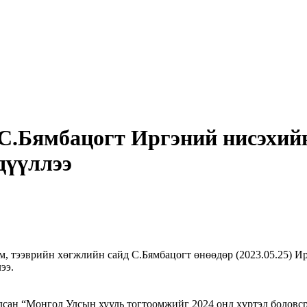
 С.Бямбацогт Иргэний нисэхий
дүүллээ
, тээврийн хөгжлийн сайд С.Бямбацогт өнөөдөр (2023.05.25) 
лээ.
лсан “Монгол Улсын хууль тогтоомжийг 2024 онд хүртэл боловс