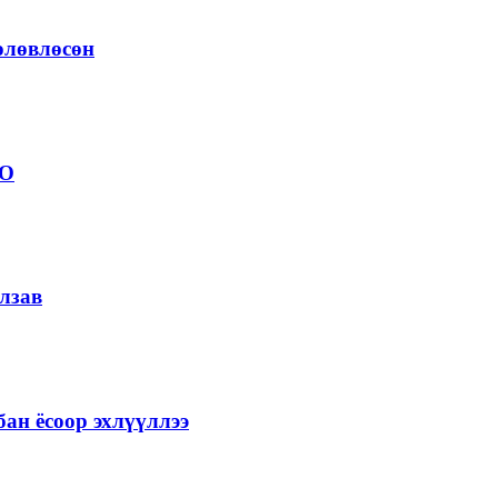
төлөвлөсөн
ОО
лзав
ан ёсоор эхлүүллээ