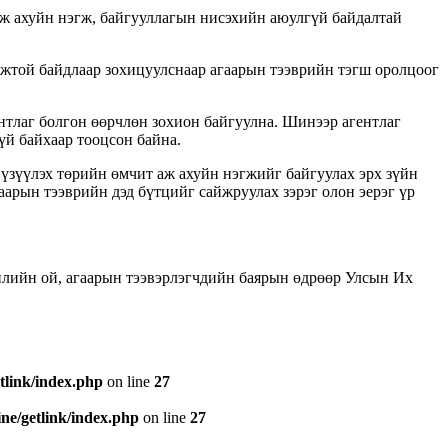
аж ахуйн нэгж, байгууллагын нисэхийн аюулгүй байдалтай
жтой байдлаар зохицуулснаар агаарын тээврийн тэгш оролцоог
нтлаг болгон өөрчлөн зохион байгуулна. Шинээр агентлаг
үй байхаар тооцсон байна.
 үзүүлэх төрийн өмчит аж ахуйн нэгжийг байгуулах эрх зүйн
арын тээврийн дэд бүтцийг сайжруулах зэрэг олон эерэг үр
лийн ой, агаарын тээвэрлэгчдийн баярын өдрөөр Улсын Их
tlink/index.php
on line
27
e/getlink/index.php
on line
27