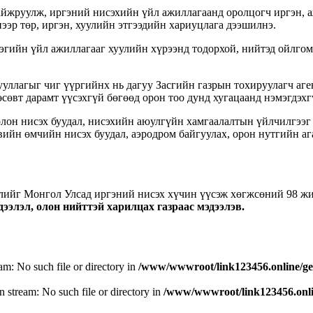
айжруулж, иргэний нисэхийн үйл ажиллагаанд оролцогч иргэн, 
ээр төр, иргэн, хуулийн этгээдийн хариуцлага дээшилнэ.
гийн үйл ажиллагааг хуулийн хүрээнд тодорхой, нийтэд ойлгом
уллагыг чиг үүргийнх нь дагуу Засгийн газрын тохируулагч аге
сөвт дарамт үүсэхгүй бөгөөд орон тоо дунд хугацаанд нэмэгдэхг
олон нисэх буудал, нисэхийн аюулгүйн хамгаалалтын үйлчилгээг
йн өмчийн нисэх буудал, аэродром байгуулах, орон нутгийн ага
ийг Монгол Улсад иргэний нисэх хүчин үүсэж хөгжсөний 98 жи
элэл, олон нийттэй харилцах газраас мэдээлэв.
eam: No such file or directory in
/www/wwwroot/link123456.online/ge
n stream: No such file or directory in
/www/wwwroot/link123456.onlin