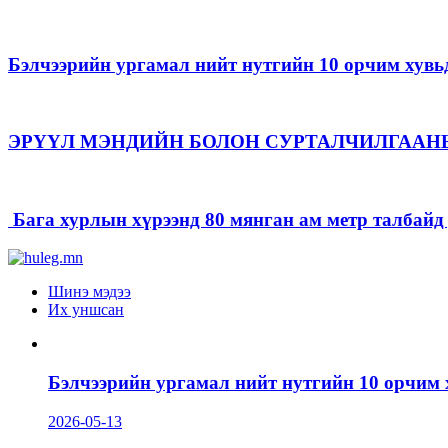
Бэлчээрийн ургамал нийт нутгийн 10 орчим хувь
ЭРҮҮЛ МЭНДИЙН БОЛОН СУРТАЛЧИЛГААН
Бага хурлын хүрээнд 80 мянган ам метр талбайд д
Шинэ мэдээ
Их уншсан
Бэлчээрийн ургамал нийт нутгийн 10 орчим 
2026-05-13