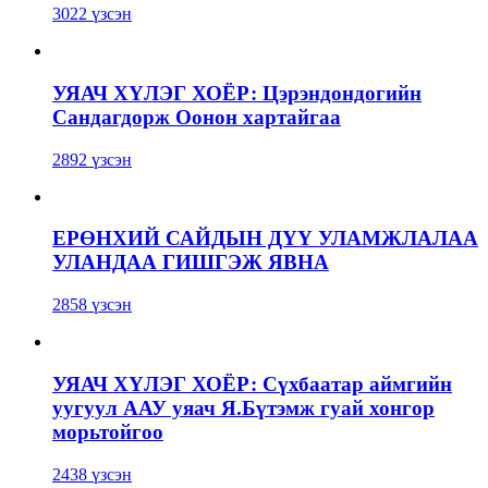
3022 үзсэн
УЯАЧ ХҮЛЭГ ХОЁР: Цэрэндондогийн
Сандагдорж Оонон хартайгаа
2892 үзсэн
ЕРӨНХИЙ САЙДЫН ДҮҮ УЛАМЖЛАЛАА
УЛАНДАА ГИШГЭЖ ЯВНА
2858 үзсэн
УЯАЧ ХҮЛЭГ ХОЁР: Сүхбаатар аймгийн
уугуул ААУ уяач Я.Бүтэмж гуай хонгор
морьтойгоо
2438 үзсэн