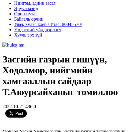
Нийгэм, эдийн засаг
Эрүүл мэнд
Орон нутаг
Байгаль орчин
Уяач, хүлэг хоёр / Утас: 80045570/
Үндэсний үйлдвэрлэгч
Хууль эрх зүй
Засгийн газрын гишүүн,
Хөдөлмөр, нийгмийн
хамгааллын сайдаар
Т.Аюурсайханыг томиллоо
2022-10-21
496
0
Монгол Улсын Үндсэн хууль, Засгийн газрын тухай хуулийг