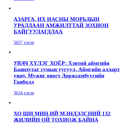
АЗАРГА, ИХ НАСНЫ МОРЬДЫН
УРАЛДААН АМЖИЛТТАЙ ЗОХИОН
БАЙГУУЛАГДЛАА
5657 үзсэн
УЯАЧ ХҮЛЭГ ХОЁР: Хэнтий аймгийн
Баянхутаг сумын уугуул, Аймгийн алдарт
уяач, Мужиг овогт Доржсамбуугийн
Ганболд
3634 үзсэн
ХО ШИ МИН-ИЙ МЭНДЭЛСНИЙ 132
ЖИЛИЙН ОЙ ТОХИОЖ БАЙНА