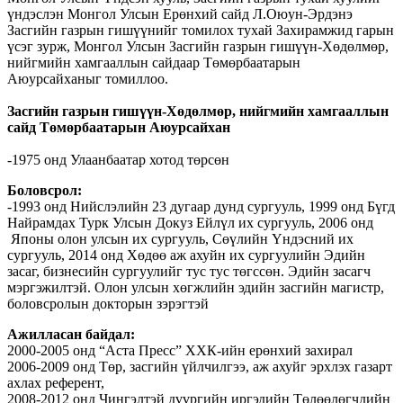
үндэслэн Монгол Улсын Ерөнхий сайд Л.Оюун-Эрдэнэ
Засгийн газрын гишүүнийг томилох тухай Захирамжид гарын
үсэг зурж, Монгол Улсын Засгийн газрын гишүүн-Хөдөлмөр,
нийгмийн хамгааллын сайдаар Төмөрбаатарын
Аюурсайханыг томиллоо.
Засгийн газрын гишүүн-Хөдөлмөр, нийгмийн хамгааллын
сайд Төмөрбаатарын Аюурсайхан
-1975 онд Улаанбаатар хотод төрсөн
Боловсрол:
-1993 онд Нийслэлийн 23 дугаар дунд сургууль, 1999 онд Бүгд
Найрамдах Турк Улсын Докуз Ейлүл их сургууль, 2006 онд
Японы олон улсын их сургууль, Сөүлийн Үндэсний их
сургууль, 2014 онд Хөдөө аж ахуйн их сургуулийн Эдийн
засаг, бизнесийн сургуулийг тус тус төгссөн. Эдийн засагч
мэргэжилтэй. Олон улсын хөгжлийн эдийн засгийн магистр,
боловсролын докторын зэрэгтэй
Ажилласан байдал:
2000-2005 онд “Аста Пресс” ХХК-ийн ерөнхий захирал
2006-2009 онд Төр, засгийн үйлчилгээ, аж ахуйг эрхлэх газарт
ахлах референт,
2008-2012 онд Чингэлтэй дүүргийн иргэдийн Төлөөлөгчдийн