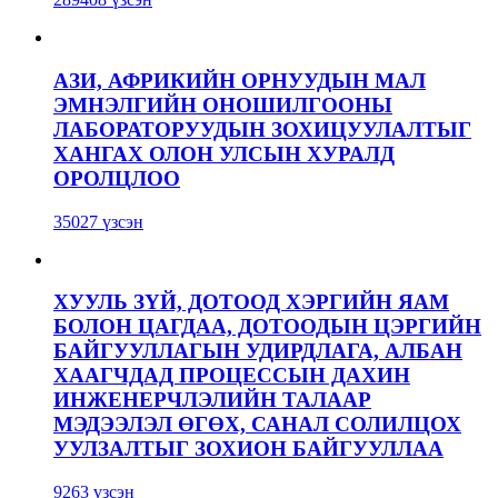
АЗИ, АФРИКИЙН ОРНУУДЫН МАЛ
ЭМНЭЛГИЙН ОНОШИЛГООНЫ
ЛАБОРАТОРУУДЫН ЗОХИЦУУЛАЛТЫГ
ХАНГАХ ОЛОН УЛСЫН ХУРАЛД
ОРОЛЦЛОО
35027 үзсэн
ХУУЛЬ ЗҮЙ, ДОТООД ХЭРГИЙН ЯАМ
БОЛОН ЦАГДАА, ДОТООДЫН ЦЭРГИЙН
БАЙГУУЛЛАГЫН УДИРДЛАГА, АЛБАН
ХААГЧДАД ПРОЦЕССЫН ДАХИН
ИНЖЕНЕРЧЛЭЛИЙН ТАЛААР
МЭДЭЭЛЭЛ ӨГӨХ, САНАЛ СОЛИЛЦОХ
УУЛЗАЛТЫГ ЗОХИОН БАЙГУУЛЛАА
9263 үзсэн