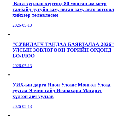
Бага хурлын хүрээнд 80 мянган ам метр
талбайд дугуйн зам, явган зам, авто зогсоол
хийхээр төлөвлөсөн
2026-05-13
“СУВИЛАГЧ ТАНДАА БАЯРЛАЛАА-2026”
УЛСЫН ЗӨВЛӨГӨӨН ТӨРИЙН ОРДОНД
БОЛЛОО
2026-05-13
УИХ-ын дарга Япон Улсаас Монгол Улсад
суугаа Элчин сайд Игавахара Масарүг
хүлээн авч уулзав
2026-05-13