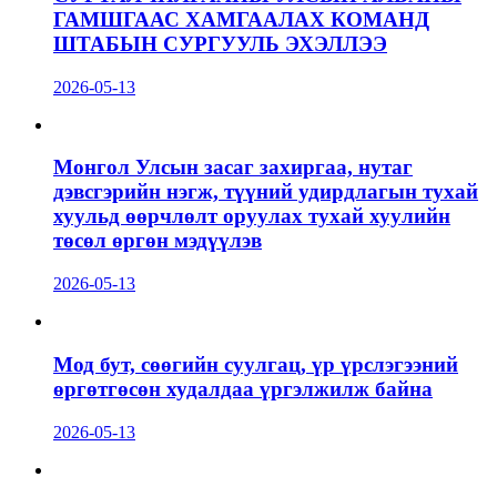
ГАМШГААС ХАМГААЛАХ КОМАНД
ШТАБЫН СУРГУУЛЬ ЭХЭЛЛЭЭ
2026-05-13
Монгол Улсын засаг захиргаа, нутаг
дэвсгэрийн нэгж, түүний удирдлагын тухай
хуульд өөрчлөлт оруулах тухай хуулийн
төсөл өргөн мэдүүлэв
2026-05-13
Мод бут, сөөгийн суулгац, үр үрслэгээний
өргөтгөсөн худалдаа үргэлжилж байна
2026-05-13