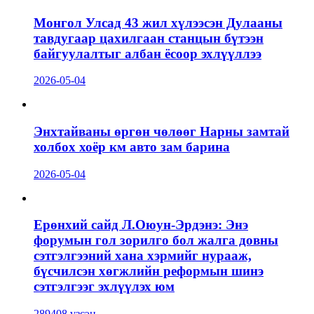
Монгол Улсад 43 жил хүлээсэн Дулааны
тавдугаар цахилгаан станцын бүтээн
байгуулалтыг албан ёсоор эхлүүллээ
2026-05-04
Энхтайваны өргөн чөлөөг Нарны замтай
холбох хоёр км авто зам барина
2026-05-04
Ерөнхий сайд Л.Оюун-Эрдэнэ: Энэ
форумын гол зорилго бол жалга довны
сэтгэлгээний хана хэрмийг нурааж,
бүсчилсэн хөгжлийн реформын шинэ
сэтгэлгээг эхлүүлэх юм
289408 үзсэн