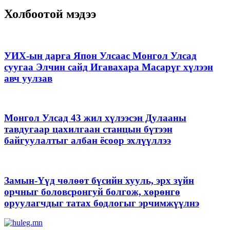
Холбоотой мэдээ
УИХ-ын дарга Япон Улсаас Монгол Улсад
суугаа Элчин сайд Игавахара Масарүг хүлээн
авч уулзав
Монгол Улсад 43 жил хүлээсэн Дулааны
тавдугаар цахилгаан станцын бүтээн
байгуулалтыг албан ёсоор эхлүүллээ
Замын-Үүд чөлөөт бүсийн хууль, эрх зүйн
орчныг боловсронгуй болгож, хөрөнгө
оруулагчдыг татах бодлогыг эрчимжүүлнэ