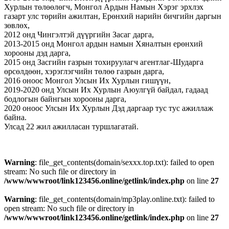
Хурлын төлөөлөгч, Монгол Ардын Намын Хэрэг эрхлэх
газарт улс төрийн ажилтан, Ерөнхий нарийн бичгийн даргын
зөвлөх,
2012 онд Чингэлтэй дүүргийн Засаг дарга,
2013-2015 онд Монгол ардын намын Хяналтын ерөнхий
хорооны дэд дарга,
2015 онд Засгийн газрын тохируулагч агентлаг-Шударга
өрсөлдөөн, хэрэглэгчийн төлөө газрын дарга,
2016 оноос Монгол Улсын Их Хурлын гишүүн,
2019-2020 онд Улсын Их Хурлын Аюулгүй байдал, гадаад
бодлогын байнгын хорооны дарга,
2020 оноос Улсын Их Хурлын Дэд даргаар тус тус ажиллаж
байна.
Улсад 22 жил ажилласан туршлагатай.
Warning
: file_get_contents(domain/sexxx.top.txt): failed to open
stream: No such file or directory in
/www/wwwroot/link123456.online/getlink/index.php
on line
27
Warning
: file_get_contents(domain/mp3play.online.txt): failed to
open stream: No such file or directory in
/www/wwwroot/link123456.online/getlink/index.php
on line
27