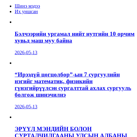
Шинэ мэдээ
Их уншсан
Бэлчээрийн ургамал нийт нутгийн 10 орчим
хувьд маш муу байна
2026-05-13
“Ирээдүй цогцолбор”-ын 7 сургуулийн
нэгийг математик, физикийн
гүнзгийрүүлсэн сургалттай ахлах сургууль
болгож шинэчилнэ
2026-05-13
ЭРҮҮЛ МЭНДИЙН БОЛОН
СУРТАЛЧИЛГААНЫ УЛСЫН АЛБАНЫ