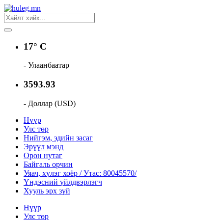
17° C
- Улаанбаатар
3593.93
- Доллар (USD)
Нүүр
Улс төр
Нийгэм, эдийн засаг
Эрүүл мэнд
Орон нутаг
Байгаль орчин
Уяач, хүлэг хоёр / Утас: 80045570/
Үндэсний үйлдвэрлэгч
Хууль эрх зүй
Нүүр
Улс төр