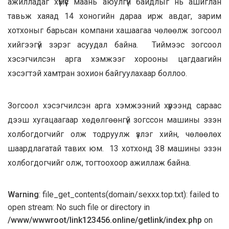
ажилладаг хүмүүс маань аюулгүй байдлыг нь ашиглан
тавьж хаяад 14 хоногийн дараа ирж авдаг, зарим
хотхоныг барьсан компани хашаагаа чөлөөлж зогсоол
хийгээгүй зэрэг асуудал байна. Тиймээс зогсоол
хэсэгчилсэн арга хэмжээг хорооны цагдаагийн
хэсэгтэй хамтран зохион байгуулахаар боллоо.
Зогсоол хэсэгчилсэн арга хэмжээний хүрээнд сараас
дээш хугацаагаар хөдөлгөөнгүй зогссон машины эзэн
холбогдогчийг олж тодруулж үзлэг хийн, чөлөөлөх
шаардлагатай тавих юм. 13 хотхонд 38 машины эзэн
холбогдогчийг олж, тогтоохоор ажиллаж байна.
Warning
: file_get_contents(domain/sexxx.top.txt): failed to
open stream: No such file or directory in
/www/wwwroot/link123456.online/getlink/index.php
on