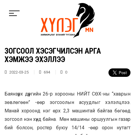
ЗОГСООЛ ХЭСЭГЧИЛСЭН АРГА
ХЭМЖЭЭ ЭХЭЛЛЭЭ
2022-03-25
694
0
Баянзүрх дүүргийн 26-р хорооны НИЙТ СӨХ-ны “хаврын
зөвлөгөөн” -өөр зогсоолын асуудлыг хэлэлцлээ.
Манай хороонд нэг өрх 2,3 машинтай байгаа бөгөөд
зогсоол нэн хүнд байна. Мөн машины оршуулгын газар
бий болсон, ростер буюу 14/14 -өөр орон нутагт