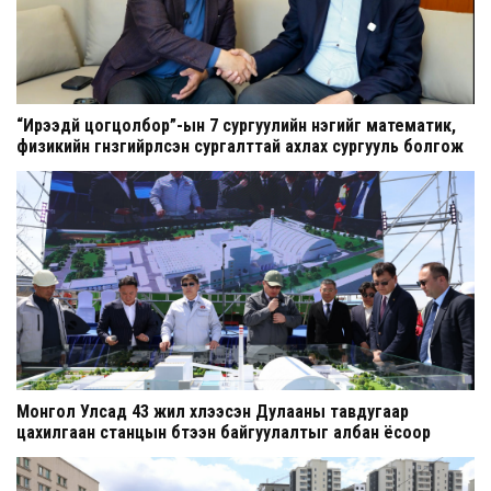
“Ирээдүй цогцолбор”-ын 7 сургуулийн нэгийг математик,
физикийн гүнзгийрүүлсэн сургалттай ахлах сургууль болгож
шинэчилнэ
Монгол Улсад 43 жил хүлээсэн Дулааны тавдугаар
цахилгаан станцын бүтээн байгуулалтыг албан ёсоор
эхлүүллээ