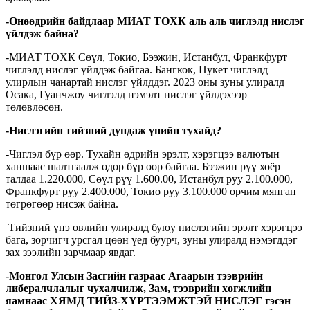
-Өнөөдрийн байдлаар МИАТ ТӨХК аль аль чиглэлд нислэг
үйлдэж байна
?
-МИАТ ТӨХК Сөүл, Токио, Бээжин, Истанбул, Франкфурт
чиглэлд нислэг үйлдэж байгаа. Бангкок, Пукет чиглэлд
улирлын чанартай нислэг үйлддэг. 2023 оны зуны улиралд
Осака, Гуанчжоу чиглэлд нэмэлт нислэг үйлдэхээр
төлөвлөсөн.
-Нислэгийн тийзний дундаж үнийн тухайд
?
-Чиглэл бүр өөр. Тухайн өдрийн эрэлт, хэрэгцээ валютын
ханшаас шалтгаалж өдөр бүр өөр байгаа. Бээжин рүү хоёр
талдаа 1.220.000, Сөүл рүү 1.600.00, Истанбул руу 2.100.000,
Франкфурт руу 2.400.000, Токио руу 3.100.000 орчим мянган
төгрөгөөр нисэж байна.
Тийзний үнэ өвлийн улиралд буюу нислэгийн эрэлт хэрэгцээ
бага, зорчигч урсгал цөөн үед буурч, зуны улиралд нэмэгддэг
зах зээлийн зарчмаар явдаг.
-Монгол Улсын Засгийн газраас Агаарын тээврийн
либералчлалыг чухалчилж, Зам, тээврийн хөгжлийн
яамнаас ХЯМД ТИЙЗ-ХҮРТЭЭМЖТЭЙ НИСЛЭГ гэсэн