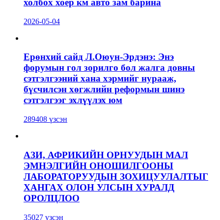
холбох хоёр км авто зам барина
2026-05-04
Ерөнхий сайд Л.Оюун-Эрдэнэ: Энэ
форумын гол зорилго бол жалга довны
сэтгэлгээний хана хэрмийг нурааж,
бүсчилсэн хөгжлийн реформын шинэ
сэтгэлгээг эхлүүлэх юм
289408 үзсэн
АЗИ, АФРИКИЙН ОРНУУДЫН МАЛ
ЭМНЭЛГИЙН ОНОШИЛГООНЫ
ЛАБОРАТОРУУДЫН ЗОХИЦУУЛАЛТЫГ
ХАНГАХ ОЛОН УЛСЫН ХУРАЛД
ОРОЛЦЛОО
35027 үзсэн