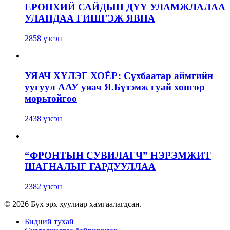
ЕРӨНХИЙ САЙДЫН ДҮҮ УЛАМЖЛАЛАА
УЛАНДАА ГИШГЭЖ ЯВНА
2858 үзсэн
УЯАЧ ХҮЛЭГ ХОЁР: Сүхбаатар аймгийн
уугуул ААУ уяач Я.Бүтэмж гуай хонгор
морьтойгоо
2438 үзсэн
“ФРОНТЫН СУВИЛАГЧ” НЭРЭМЖИТ
ШАГНАЛЫГ ГАРДУУЛЛАА
2382 үзсэн
© 2026 Бүх эрх хуулиар хамгаалагдсан.
Бидний тухай