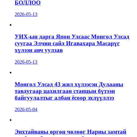
БОЛЛОО
2026-05-13
УИХ-ын дарга Япон Улсаас Монгол Улсад
суугаа Элчин сайд Игавахара Масарүг
хүлээн авч уулзав
2026-05-13
Монгол Улсад 43 жил хүлээсэн Дулааны
тавдугаар цахилгаан станцын бүтээн
байгуулалтыг албан ёсоор эхлүүллээ
2026-05-04
Энхтайваны өргөн чөлөөг Нарны замтай