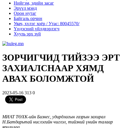
Нийгэм, эдийн засаг
Эрүүл мэнд
Орон нутаг
Байгаль орчин
Уяач, хүлэг хоёр / Утас: 80045570/
Үндэсний үйлдвэрлэгч
Хууль эрх зүй
ЗОРЧИГЧИД ТИЙЗЭЭ ЭРТ
ЗАХИАЛСНААР ХЯМД
АВАХ БОЛОМЖТОЙ
2023-05-16
313
0
МИАТ ТӨХК-ийн Бизнес, удирдлагын газрын захирал
Н.Батдарьтай нислэгийн чиглэл, тийзний үнийн талаар
ярилцлаа.