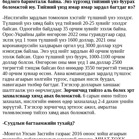
бодлого баримталж байна. Энэ хүрээнд тийзний үнэ буурах
боломжтой юу. Тийзний үнэд ямар ямар зардал багтдаг вэ
?
-Нислэгийн зардлын томоохон хэсгийг түлшний үнэ эзэлдэг.
Түлшний үнэ хямд байх үед тийзний 20-25 хувийг эзэлдэг
байсан. Одоогийн байдлаар 35 орчим хувийг эзэлж байна.
Орос-Украйны дайн өнгөрсөн 2022 оны гуравдугаар сард
эхлэх үед 1 тонн түлшний үнэ 1600 доллар, 2021 оны
коронавирусийн халдварын оргил үед 3000 доллар хүрч
нэмэгдэж байлаа. Энэ үед нийт зардлын 40 орчим хувийг
эзэлж байсан. Одоо түлшний үнэ буурч, 1000-1100 орчим
доллар болсон. Өнгөрсөн оны мөн үед 1 ам.доллар 2500
төгрөгтэй тэнцэж байсан бол өнөөдөр 3550 төгрөгтэй тэнцэж
40 орчим хувиар өссөн. Авиа компаниудын зардалд түлшээс
гадна агаарын хөлгийн түрээс, гаднын нисэх буудал,
навигацын төлбөр багтдаг. Тэгэхээр долларын ханшаас
шалтгаалж үнэ өөрчлөгддөг.
Зорчигчид тийзээ аль болох эрт
захиалснаар хямд авах боломжтой.
6 сарын өмнө тийзээ
захиалах, нислэгийн өмнөх өдөр захиалахад 2-4 дахин үнийн
зөрүүтэй. Тэгэхээр зорчигчид эртнээс ажил, амралтаа
төлөвлөснөөр тийзээ хямд авах боломжтой.
-Суудлын багтаамжийн тухайд
?
-Монгол Улсын Засгийн газраас 2016 оноос хойш агаарын