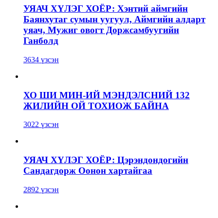
УЯАЧ ХҮЛЭГ ХОЁР: Хэнтий аймгийн
Баянхутаг сумын уугуул, Аймгийн алдарт
уяач, Мужиг овогт Доржсамбуугийн
Ганболд
3634 үзсэн
ХО ШИ МИН-ИЙ МЭНДЭЛСНИЙ 132
ЖИЛИЙН ОЙ ТОХИОЖ БАЙНА
3022 үзсэн
УЯАЧ ХҮЛЭГ ХОЁР: Цэрэндондогийн
Сандагдорж Оонон хартайгаа
2892 үзсэн