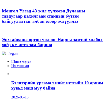
Монгол Улсад 43 жил хүлээсэн Дулааны
тавдугаар цахилгаан станцын бүтээн
байгуулалтыг албан ёсоор эхлүүллээ
Энхтайваны өргөн чөлөөг Нарны замтай холбох
хоёр км авто зам барина
Шинэ мэдээ
Их уншсан
Бэлчээрийн ургамал нийт нутгийн 10 орчим
хувьд маш муу байна
2026-05-13