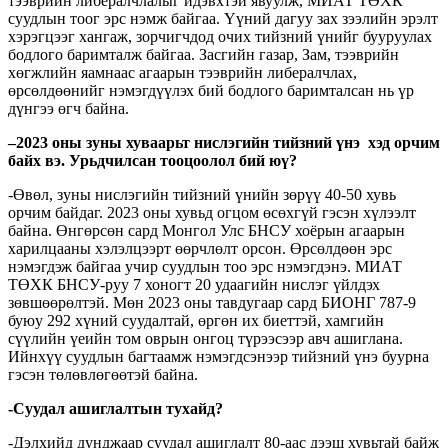
тээврийн либералчлалыг идэвхтэй явуулж, МИАТ ТӨХК
суудлын тоог эрс нэмж байгаа. Үүний дагуу зах зээлийн эрэлт
хэрэгцээг хангаж, зорчигчдод очих тийзний үнийг бууруулах
бодлого баримталж байгаа. Засгийн газар, Зам, тээврийн
хөгжлийн яамнаас агаарын тээврийн либералчлах,
өрсөлдөөнийг нэмэгдүүлэх бий бодлого баримталсан нь үр
дүнгээ өгч байна.
–
2023
оны зуны хуваарьт нислэгийн тийзний үнэ хэд орчим
байх вэ. Урьдчилсан тооцоолол бий юү
?
-Өвөл, зуны нислэгийн тийзний үнийн зөрүү 40-50 хувь
орчим байдаг. 2023 оны хувьд огцом өсөхгүй гэсэн хүлээлт
байна. Өнгөрсөн сард Монгол Улс БНСУ хоёрын агаарын
харилцааны хэлэлцээрт өөрчлөлт орсон. Өрсөлдөөн эрс
нэмэгдэж байгаа учир суудлын тоо эрс нэмэгдэнэ. МИАТ
ТӨХК БНСУ-руу 7 хоногт 20 удаагийн нислэг үйлдэх
зөвшөөрөлтэй. Мөн 2023 оны тавдугаар сард БИОНГ 787-9
буюу 292 хүний суудалтай, өргөн их биеттэй, хамгийн
сүүлийн үеийн том оврын онгоц түрээсээр авч ашиглана.
Ийнхүү суудлын багтаамж нэмэгдсэнээр тийзний үнэ буурна
гэсэн төлөвлөгөөтэй байна.
-Суудал ашиглалтын тухайд
?
-Дэлхийд дунджаар суудал ашиглалт 80-аас дээш хувьтай байж