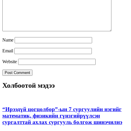
Name
Email
Website
Холбоотой мэдээ
“Ирээдүй цогцолбор”-ын 7 сургуулийн нэгийг
математик, физикийн гүнзгийрүүлсэн
сургалттай ахлах сургууль болгож шинэчилнэ