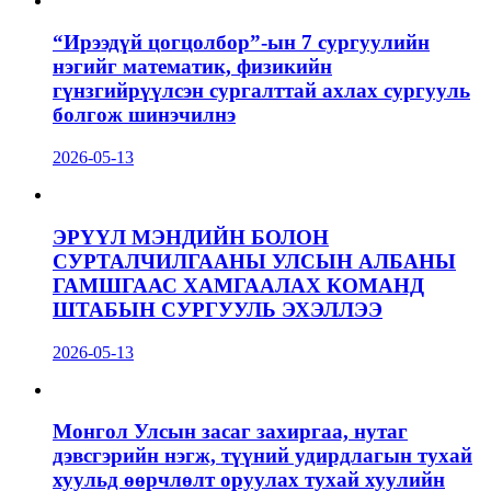
“Ирээдүй цогцолбор”-ын 7 сургуулийн
нэгийг математик, физикийн
гүнзгийрүүлсэн сургалттай ахлах сургууль
болгож шинэчилнэ
2026-05-13
ЭРҮҮЛ МЭНДИЙН БОЛОН
СУРТАЛЧИЛГААНЫ УЛСЫН АЛБАНЫ
ГАМШГААС ХАМГААЛАХ КОМАНД
ШТАБЫН СУРГУУЛЬ ЭХЭЛЛЭЭ
2026-05-13
Монгол Улсын засаг захиргаа, нутаг
дэвсгэрийн нэгж, түүний удирдлагын тухай
хуульд өөрчлөлт оруулах тухай хуулийн