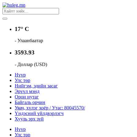
17° C
- Улаанбаатар
3593.93
- Доллар (USD)
Нүүр
Улс төр
Нийгэм, эдийн засаг
Эрүүл мэнд
Орон нутаг
Байгаль орчин
Уяач, хүлэг хоёр / Утас: 80045570/
Үндэсний үйлдвэрлэгч
Хууль эрх зүй
Нүүр
Улс төр