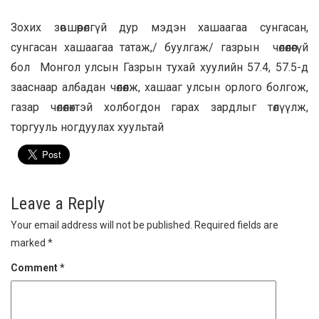
Зохих зөвшөөрөлгүй дур мэдэн хашаагаа сунгасан,
сунгасан хашаагаа татаж,/ буулгаж/ газрын чөлөөлөөгүй
бол Монгол улсын Газрын тухай хуулийн 57.4, 57.5-д
зааснаар албадан чөлөөлж, хашааг улсын орлого болгож,
газар чөлөөлөхтэй холбогдон гарах зардлыг төлүүлж,
торгууль ногдуулах хуультай
Leave a Reply
Your email address will not be published.
Required fields are
marked
*
Comment
*