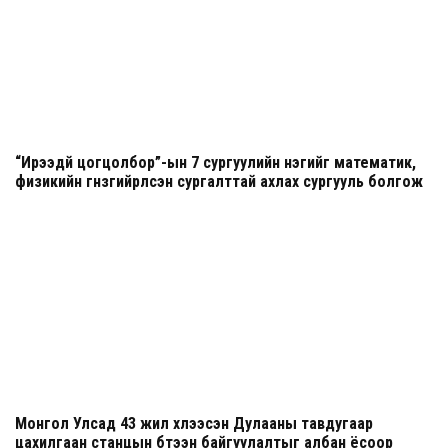
“Ирээдүй цогцолбор”-ын 7 сургуулийн нэгийг математик,
физикийн гүнзгийрүүлсэн сургалттай ахлах сургууль болгож
шинэчилнэ
Монгол Улсад 43 жил хүлээсэн Дулааны тавдугаар
цахилгаан станцын бүтээн байгуулалтыг албан ёсоор