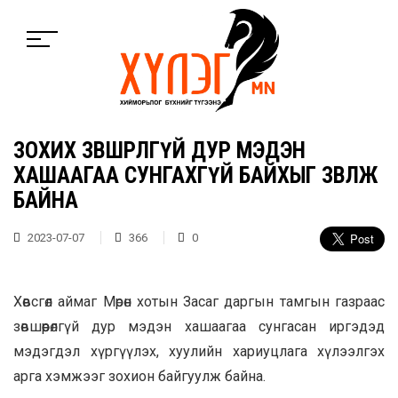
ЗОХИХ ЗӨВШӨӨРӨЛГҮЙ ДУР МЭДЭН
ХАШААГАА СУНГАХГҮЙ БАЙХЫГ ЗӨВЛӨЖ
БАЙНА
2023-07-07
366
0
Хөвсгөл аймаг Мөрөн хотын Засаг даргын тамгын газраас
зөвшөөрөлгүй дур мэдэн хашаагаа сунгасан иргэдэд
мэдэгдэл хүргүүлэх, хуулийн хариуцлага хүлээлгэх
арга хэмжээг зохион байгуулж байна.