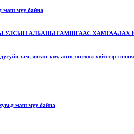
д маш муу байна
Ы УЛСЫН АЛБАНЫ ГАМШГААС ХАМГААЛАХ 
угуйн зам, явган зам, авто зогсоол хийхээр төлөв
хувьд маш муу байна