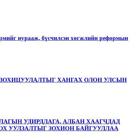
хэрмийг нурааж, бүсчилсэн хөгжлийн реформын
ЗОХИЦУУЛАЛТЫГ ХАНГАХ ОЛОН УЛСЫН
ЛАГЫН УДИРДЛАГА, АЛБАН ХААГЧДАД
ОХ УУЛЗАЛТЫГ ЗОХИОН БАЙГУУЛЛАА