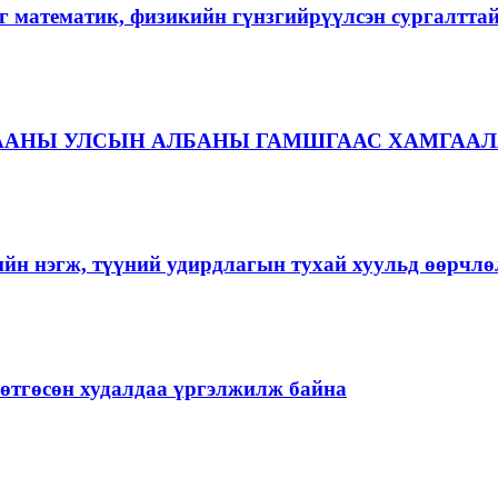
г математик, физикийн гүнзгийрүүлсэн сургалтта
ААНЫ УЛСЫН АЛБАНЫ ГАМШГААС ХАМГААЛ
ийн нэгж, түүний удирдлагын тухай хуульд өөрчлө
ргөтгөсөн худалдаа үргэлжилж байна