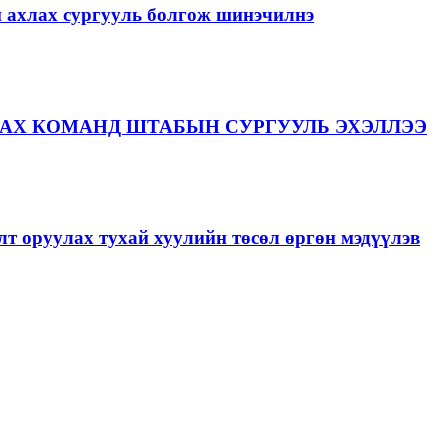
й ахлах сургууль болгож шинэчилнэ
АХ КОМАНД ШТАБЫН СУРГУУЛЬ ЭХЭЛЛЭЭ
лт оруулах тухай хуулийн төсөл өргөн мэдүүлэв