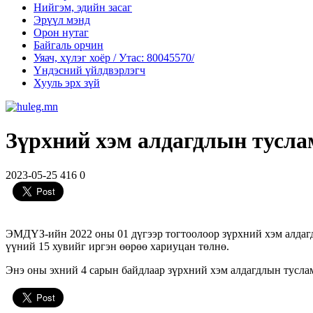
Нийгэм, эдийн засаг
Эрүүл мэнд
Орон нутаг
Байгаль орчин
Уяач, хүлэг хоёр / Утас: 80045570/
Үндэсний үйлдвэрлэгч
Хууль эрх зүй
Зүрхний хэм алдагдлын тусла
2023-05-25
416
0
ЭМДҮЗ-ийн 2022 оны 01 дүгээр тогтоолоор зүрхний хэм алдагдл
үүний 15 хувийг иргэн өөрөө хариуцан төлнө.
Энэ оны эхний 4 сарын байдлаар зүрхний хэм алдагдлын туслам