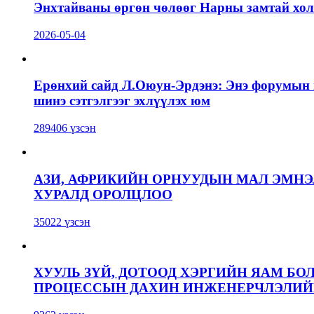
Энхтайваны өргөн чөлөөг Нарны замтай холб
2026-05-04
Ерөнхий сайд Л.Оюун-Эрдэнэ: Энэ форумын г
шинэ сэтгэлгээг эхлүүлэх юм
289406 үзсэн
АЗИ, АФРИКИЙН ОРНУУДЫН МАЛ ЭМН
ХУРАЛД ОРОЛЦЛОО
35022 үзсэн
ХУУЛЬ ЗҮЙ, ДОТООД ХЭРГИЙН ЯАМ БО
ПРОЦЕССЫН ДАХИН ИНЖЕНЕРЧЛЭЛИЙН