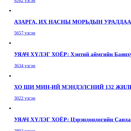
9262 үзсэн
АЗАРГА, ИХ НАСНЫ МОРЬДЫН УРАЛДА
5657 үзсэн
УЯАЧ ХҮЛЭГ ХОЁР: Хэнтий аймгийн Баянхут
3634 үзсэн
ХО ШИ МИН-ИЙ МЭНДЭЛСНИЙ 132 ЖИ
3022 үзсэн
УЯАЧ ХҮЛЭГ ХОЁР: Цэрэндондогийн Сандаг
2892 үзсэн