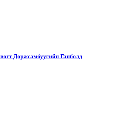
вогт Доржсамбуугийн Ганболд