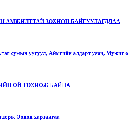
АН АМЖИЛТТАЙ ЗОХИОН БАЙГУУЛАГДЛАА
аг сумын уугуул, Аймгийн алдарт уяач, Мужиг о
ЛИЙН ОЙ ТОХИОЖ БАЙНА
дорж Оонон хартайгаа