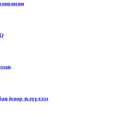
төлөвлөсөн
ОО
лзав
ан ёсоор эхлүүллээ