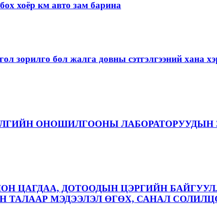
ох хоёр км авто зам барина
ол зорилго бол жалга довны сэтгэлгээний хана 
ЭЛГИЙН ОНОШИЛГООНЫ ЛАБОРАТОРУУДЫН 
ЛОН ЦАГДАА, ДОТООДЫН ЦЭРГИЙН БАЙГУУЛ
 ТАЛААР МЭДЭЭЛЭЛ ӨГӨХ, САНАЛ СОЛИЛЦ