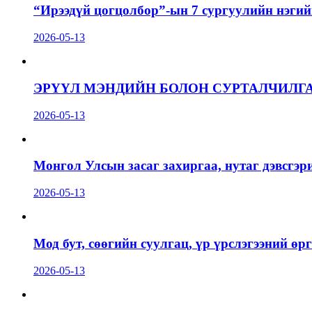
“Ирээдүй цогцолбор”-ын 7 сургуулийн нэгий
2026-05-13
ЭРҮҮЛ МЭНДИЙН БОЛОН СУРТАЛЧИЛГ
2026-05-13
Монгол Улсын засаг захиргаа, нутаг дэвсгэр
2026-05-13
Мод бут, сөөгийн суулгац, үр үрслэгээний ө
2026-05-13