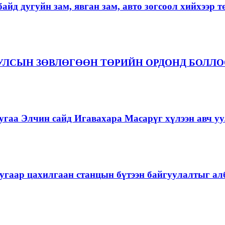
айд дугуйн зам, явган зам, авто зогсоол хийхээр 
 УЛСЫН ЗӨВЛӨГӨӨН ТӨРИЙН ОРДОНД БОЛЛ
гаа Элчин сайд Игавахара Масарүг хүлээн авч уу
угаар цахилгаан станцын бүтээн байгуулалтыг алб