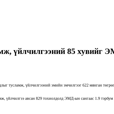
мж, үйлчилгээний 85 хувийг Э
ыг тусламж, үйлчилгээний эмийн эмчилгээг 622 мянган төгрөг, м
ж, үйлчилгээ авсан 829 тохиолдолд ЭМД-ын сангаас 1.9 тэрбум 