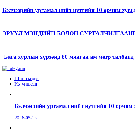
Бэлчээрийн ургамал нийт нутгийн 10 орчим хувь
ЭРҮҮЛ МЭНДИЙН БОЛОН СУРТАЛЧИЛГААН
Бага хурлын хүрээнд 80 мянган ам метр талбайд д
Шинэ мэдээ
Их уншсан
Бэлчээрийн ургамал нийт нутгийн 10 орчим 
2026-05-13