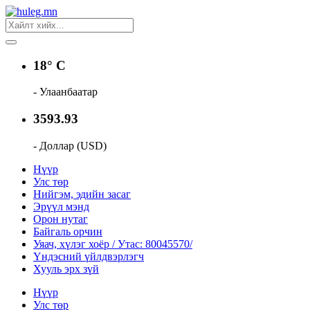
18° C
- Улаанбаатар
3593.93
- Доллар (USD)
Нүүр
Улс төр
Нийгэм, эдийн засаг
Эрүүл мэнд
Орон нутаг
Байгаль орчин
Уяач, хүлэг хоёр / Утас: 80045570/
Үндэсний үйлдвэрлэгч
Хууль эрх зүй
Нүүр
Улс төр